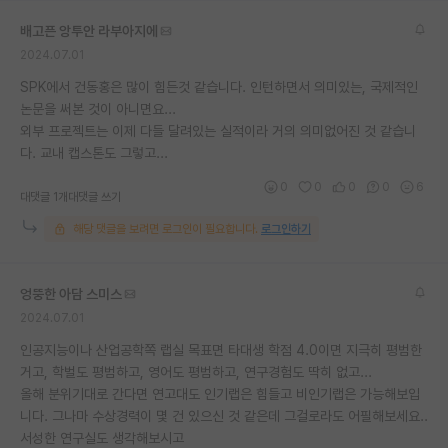
재팬라운지 🌸
배고픈 앙투안 라부아지에
2024.07.01
SPK에서 건동홍은 많이 힘든것 같습니다. 인턴하면서 의미있는, 국제적인
논문을 써본 것이 아니면요...
외부 프로젝트는 이제 다들 달려있는 실적이라 거의 의미없어진 것 같습니
다. 교내 캡스톤도 그렇고...
0
0
0
0
6
대댓글 1개
대댓글 쓰기
해당 댓글을 보려면 로그인이 필요합니다.
로그인하기
엉뚱한 아담 스미스
2024.07.01
인공지능이나 산업공학쪽 랩실 목표면 타대생 학점 4.0이면 지극히 평범한
거고, 학벌도 평범하고, 영어도 평범하고, 연구경험도 딱히 없고...
올해 분위기대로 간다면 연고대도 인기랩은 힘들고 비인기랩은 가능해보입
니다. 그나마 수상경력이 몇 건 있으신 것 같은데 그걸로라도 어필해보세요..
서성한 연구실도 생각해보시고