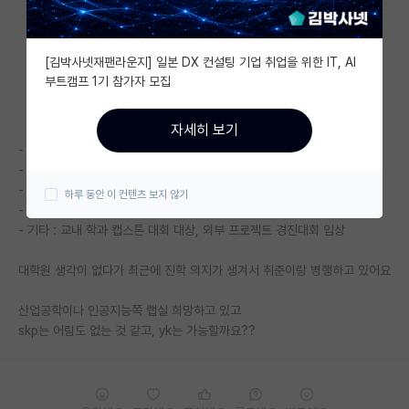
자유 게시판(아무개랩)
[김박사넷재팬라운지] 일본 DX 컨설팅 기업 취업을 위한 IT, AI
미국 유학 게시판
부트캠프 1기 참가자 모집
미국 대학원 합격 후기 게시판
자세히 보기
대학원생 모집 게시판
- 학력 : 건동홍 산업공학, 소프트웨어 복수전공
- 학점 : 전체 4.0/4.5, 전공 4.25/4.5
대학원 합격 후기 게시판
- 영어 : 오픽 IH, 토익 935
하루 동안 이 컨텐츠 보지 않기
- 동아리 : 연합 IT 프로젝트 동아리 1년
연구실(PI) 홍보 게시판
- 기타 : 교내 학과 캡스톤 대회 대상, 외부 프로젝트 경진대회 입상
석박사 채용 정보 게시판
대학원 생각이 없다가 최근에 진학 의지가 생겨서 취준이랑 병행하고 있어요
임용 정보 게시판
산업공학이나 인공지능쪽 랩실 희망하고 있고
학부 인턴 게시판
skp는 어림도 없는 것 같고, yk는 가능할까요??
취업 게시판
임용 후기 게시판