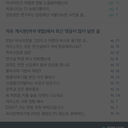
이사이트가 처음엔 정말 도움많이됐는데
14
커뮤니티는 다 쓰레기통이지
6
정보보안 연구하는 입장에선 식별가능한 사진을 올리는건 비추이긴함
5
자유 게시판(아무개랩)에서 최근 댓글이 많이 달린 글
SSH 박사과정을 그만두고 지방대 박사로 옮기면 교수의 꿈은 끝일까요?
21
카이스트는 모든 연구실마다 서버 제공해주나요?
15
학부신입생 질문
12
연구실 학생 하나 자퇴했는데
8
입학도 안한 신입생이 원래 관심을 받나요
10
물박사의 기준이 뭐임?
18
랩홈피에 다들 본인 사진 올리냐
22
신생랩가지말라는 이유가 있었구나
15
장학금 모은 랩비통장
14
AI 학회들 거품 슬슬 지적이 나오네요
24
카이스트 서류 전형 배수
7
DGIST 가는 방법 추천 부탁드립니다.
7
박사진학하기에 2억은 괜찮은 (?) 정도의 경제력인가요
10