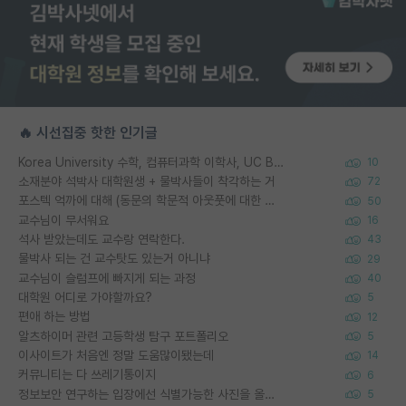
🔥 시선집중 핫한 인기글
Korea University 수학, 컴퓨터과학 이학사, UC Berkeley 산업공학 대학원 공학박사가 되는 것은 쉽지 않겠죠?
10
소재분야 석박사 대학원생 + 물박사들이 착각하는 거
72
포스텍 억까에 대해 (동문의 학문적 아웃풋에 대한 반박)
50
교수님이 무서워요
16
석사 받았는데도 교수랑 연락한다.
43
물박사 되는 건 교수탓도 있는거 아니냐
29
교수님이 슬럼프에 빠지게 되는 과정
40
대학원 어디로 가야할까요?
5
편애 하는 방법
12
알츠하이머 관련 고등학생 탐구 포트폴리오
5
이사이트가 처음엔 정말 도움많이됐는데
14
커뮤니티는 다 쓰레기통이지
6
정보보안 연구하는 입장에선 식별가능한 사진을 올리는건 비추이긴함
5