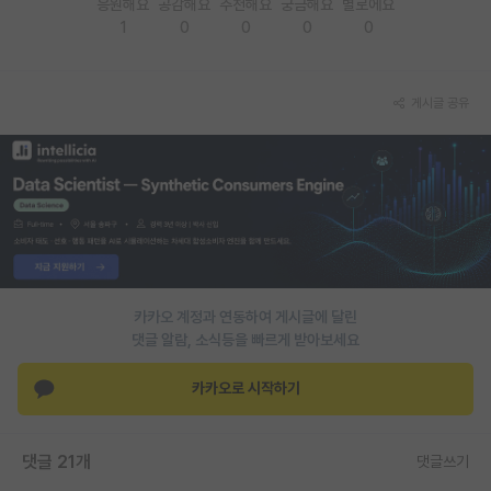
응원해요
공감해요
추천해요
궁금해요
별로에요
1
0
0
0
0
PI 전용 게시판
인문사회 계열 게시판
게시글 공유
특수/전문대학원 게시판
반도체/AI 게시판
장학금/장학생 게시판
학술 정보 게시판
홍보 게시판
카카오 계정과 연동하여 게시글에 달린
댓글 알람, 소식등을 빠르게 받아보세요
커리어
유학교육
카카오로 시작하기
이벤트
댓글 21개
댓글쓰기
반도체 아카데미