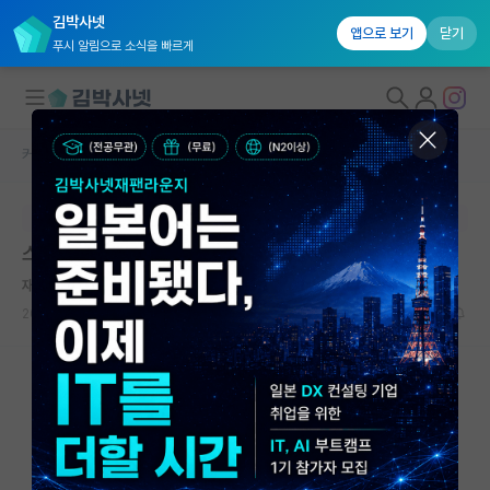
김박사넷
앱으로 보기
닫기
푸시 알림으로 소식을 빠르게
커뮤니티 홈
자유 게시판(아무개랩)
대학원생 모집
본문이 수정되지 않는 박제글입니다.
국내대학원 정보
스펙 평가좀 부탁드립니다,,
연구실&오픈랩
재밌는 알베르 카뮈
커뮤니티
2024.07.01
21
3611
커뮤니티 홈
전체글보기
베스트 게시판
IF 명예의전당