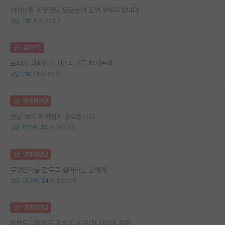
선배님들 아무것도 모르는데 조언 부탁드립니다
2
5
2007
김GPT
도피성 대학원 가지말라고들 하시는데
2
14
6234
명예의전당
만남 보다 헤어짐이 중요합니다.
137
34
26028
명예의전당
무엇인가를 관두고 싶어하는 분에게
243
24
69900
명예의전당
학부도 대학원도 학벌이 낮은(?) 사람의 응원