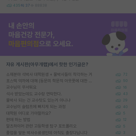
435
37
88838
자유 게시판(아무개랩)에서 핫한 인기글은?
소재분야 석박사 대학원생 + 물박사들이 착각하는 거
72
포스텍 억까에 대해 (동문의 학문적 아웃풋에 대한 반박)
50
교수님이 무서워요
16
석사 받았는데도 교수랑 연락한다.
43
물박사 되는 건 교수탓도 있는거 아니냐
29
교수님이 슬럼프에 빠지게 되는 과정
40
대학원 어디로 가야할까요?
5
편애 하는 방법
12
알츠하이머 관련 고등학생 탐구 포트폴리오
5
졸업을 앞둔 박사수료생인데 아직도 출장다닙니다
3