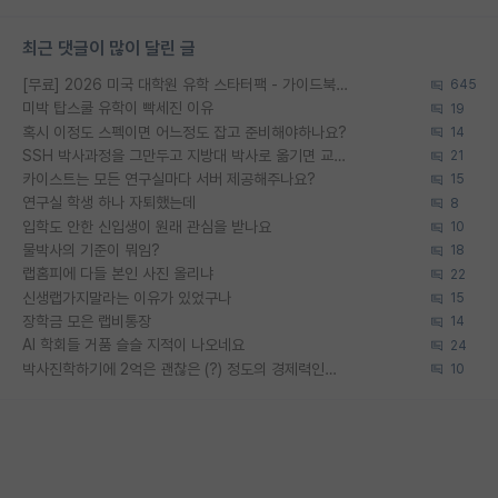
최근 댓글이 많이 달린 글
[무료] 2026 미국 대학원 유학 스타터팩 - 가이드북 & 합격자 컨택메일 템플릿
645
미박 탑스쿨 유학이 빡세진 이유
19
혹시 이정도 스펙이면 어느정도 잡고 준비해야하나요?
14
SSH 박사과정을 그만두고 지방대 박사로 옮기면 교수의 꿈은 끝일까요?
21
카이스트는 모든 연구실마다 서버 제공해주나요?
15
연구실 학생 하나 자퇴했는데
8
입학도 안한 신입생이 원래 관심을 받나요
10
물박사의 기준이 뭐임?
18
랩홈피에 다들 본인 사진 올리냐
22
신생랩가지말라는 이유가 있었구나
15
장학금 모은 랩비통장
14
AI 학회들 거품 슬슬 지적이 나오네요
24
박사진학하기에 2억은 괜찮은 (?) 정도의 경제력인가요
10