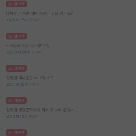
김GPT
대학원 가려면 어떤 스펙이 필요 한가요?
0
25
7647
김GPT
3-4등급 지잡 공대생 현실
16
24
11990
김GPT
정출연 석박통합 vs 유니스트
5
15
7700
김GPT
경북대 생명공학부와 재수 후 spk 중에서...
2
13
4034
김GPT