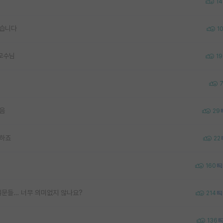
14
않습니다
1
교수님
19
같음
29
야하죠
22
160
질문들… 너무 의미없지 않나요?
214
136