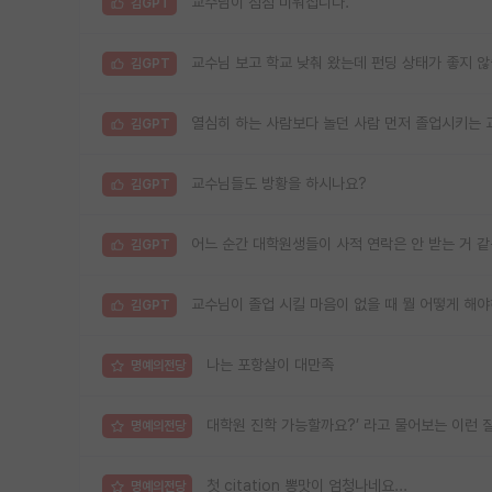
교수님이 점점 미워집니다.
김GPT
교수님 보고 학교 낮춰 왔는데 펀딩 상태가 좋지 
김GPT
열심히 하는 사람보다 놀던 사람 먼저 졸업시키는 
김GPT
교수님들도 방황을 하시나요?
김GPT
어느 순간 대학원생들이 사적 연락은 안 받는 거 
김GPT
교수님이 졸업 시킬 마음이 없을 때 뭘 어떻게 해
김GPT
나는 포항살이 대만족
명예의전당
대학원 진학 가능할까요?’ 라고 물어보는 이런 
명예의전당
첫 citation 뽕맛이 엄청나네요...
명예의전당