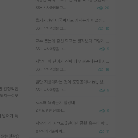
SSH 박사과정을 그만두고 지방대 박사로 옮기면 교수의 꿈은 끝일까요?
20
옮기시려면 미국박사로 가시는게 어떨까 싶네요. 교수가 꿈이면 미국박사 하고 미국교수 까지 같이 노리시는게 기회가 많지 않을까요?
SSH 박사과정을 그만두고 지방대 박사로 옮기면 교수의 꿈은 끝일까요?
10
교수 뽑는데 출신 학교는 생각보다 그렇게 안 봄. 앞으로는 더 안 보게 될거임. 박사는 어디서 진행해도 됨. 단, 제대로 쌓고 좋은 실적 만들 수 있다면. 그런데 지방대는 그럴 가능성이 지극히 낮음. 나만 열심히 잘 하면 된다? 인간은 주변 환경에 지배되는 나약한 존재임. 주변의 지방대 대학원생과 섞이고 지방 특유의 여유로움 또는 나쁘게 얘기해서 나태함에 젖어 살다보면 교수의 꿈 자체를 잊어버리게 될 가능성도 있음. 주변 환경이 70~80%임.
SSH 박사과정을 그만두고 지방대 박사로 옮기면 교수의 꿈은 끝일까요?
9
지방대 이 단어가 진짜 너무 짜증나는데 지방대면 다 그냥 쓰레기인가요? 무슨 말 같지도 않은 댓글들이 있는건지??? 지방에도 충분히 좋은 대학 많고 충분히 잘하는 교수님들 많습니다 포항공대 4개 IST 대표 지거국들 여기 모두 다 지방에 있고 여기 출신들 중에 교수하는 분들 적지 않습니다 지거국 출신이 무슨 교수를 하냐?라고 생각할 사람들 많은데 상위 대표 지거국에 아웃라이어들 많습니다 결국 개인의 연구역량과 실적이 중요합니다 이 역량을 펼치는데 있어서 지도교수와의 합도 중요합니다. 그리고 경력이 필요하면 해외포닥까지 다녀오세요
SSH 박사과정을 그만두고 지방대 박사로 옮기면 교수의 꿈은 끝일까요?
16
일단 지방대라는 것이 포항공대나 ist, 상위 지거국은 아니라고 생각하겠습니다. 그런곳은 서성한에 비해 소위 대학 네임밸류가 크게 뒤떨어지지는 않으니까요. 대학 이름이 중요하냐? 당연합니다. 대학 이름이 좋아서 좋은 아웃풋이 나오는 것이냐, 좋은 대학은 좋은 사람과 좋은 기회가 몰려있으니 아웃풋도 자연스럽게 좋아지는 것이냐? 대답하기 어려운 문제입니다. 아직 한국 사회에서 학벌을 보는 것도, 특히 이공계를 중심으로 학벌보다는 실적 위주라는 분위기가 형성되는 것도 사실입니다. 지방대 출신으로 전임교수가 될수 있느냐? 가능 불가능을 따지면 당연히 가능입니다. 지방대 박사 출신으로 전임교원이 된 경우가 실제로 있으니까요. 현실적인 가능성이 있느냐? 지금 이정도 대학의 교수가 되고싶다고 생각되는 대학 들어가서 컴공과 교수 목록 켜고 박사 어디서 받았는지 쭉 한번 보세요. 냉정하게 지방대 출신인 분들이 많지는 않으실겁니다.
지만 감정적인
SSH 박사과정을 그만두고 지방대 박사로 옮기면 교수의 꿈은 끝일까요?
9
 놓치는것보
ㅉㅉ왜 욕먹는지 알겠네
입학도 안한 신입생이 원래 관심을 받나요
9
 넘어가 특
서당개 개 ㅅㄲ도 3년이면 풍월 읊는데 박사 5년 이상 대리고 있으면서 물된건 교수 탓 맞는ㄱ게 거기가 서당이 아니란 소리임
물박사의 기준이 뭐임?
11
진 않는것같습