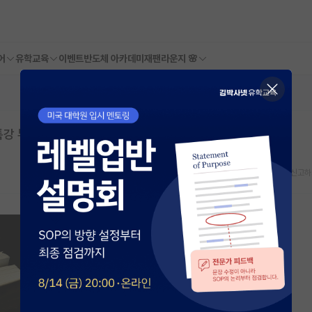
어
유학교육
이벤트
반도체 아카데미
재팬라운지 🌸
강 부탁..
스크랩
신고하