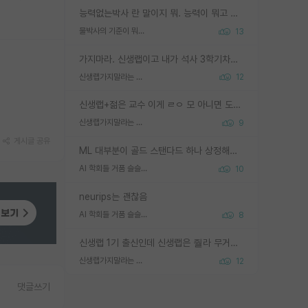
능력없는박사 란 말이지 뭐. 능력이 뭐고 능력이 있다는게 뭔지는 사람마다 기준이 다르니까 얘기해봐야 서로 자기 기준만 얘기해서 논쟁이 끝이 안나고. 주위에서 능력있고 야심있는 신입생이 교수가 유의미한 피드백을 아예 안주면서 제대로된 과제에 참여해볼 기회도 제공하지 않고 잡일 뺑뺑이만 돌려서 맨날 단순작업만 하면서 밤새다가 눈빛이 점점 죽어가는걸 본 사람은 물박사는 교수탓이라고 하고, 교수는 이것저것 알려도 주고 기회도 주고 사수 동기 붙여주면서 어떻게든 끌고가려고 하는데 본인이 매일 뺀질거리면서 출근 하는둥마는둥 하다가 기껏 와서도 폰이나 쳐다보다가 실험 망치고 저녁약속있어서 먼저 가볼게요~ 하는걸 본 사람은 물박사는 본인탓이라고 함.
물박사의 기준이 뭐임?
13
가지마라. 신생랩이고 내가 석사 3학기차인데 최고참인데 나도 아무것도 모르는데 교수가 후배들 왜 논문 교육 안시키냐. 논문 왜 안 써오냐 닦달한다
신생랩가지말라는 이유가 있었구나
12
신생랩+젊은 교수 이게 ㄹㅇ 모 아니면 도인듯.
신생랩가지말라는 이유가 있었구나
9
게시글 공유
ML 대부분이 골드 스탠다드 하나 상정해놓고 (벤치마크 데이터셋이 여러 개면 여러 개 상정) 그거 얼마나 잘 맞추나 싸움임 가끔 번뜩이는 설계 철학을 보여주는 논문들도 있지만 대부분 그거 성적 얼마나 더 올리느라에 혈안이 되어 있는 측면이 잇음
AI 학회들 거품 슬슬 지적이 나오네요
10
neurips는 괜찮음
AI 학회들 거품 슬슬 지적이 나오네요
8
신생랩 1기 출신인데 신생랩은 줠라 무거운 바벨 같은거임. 들면 대박인데 못들면 깔려 죽음. 아무도 알려주지 않는 환경에서 자생해야하지만, 일단 살아남았다면 그 어떤 사람보다 악착같고 생존력 높은 사람으로 거듭날 수 있음
신생랩가지말라는 이유가 있었구나
12
댓글쓰기