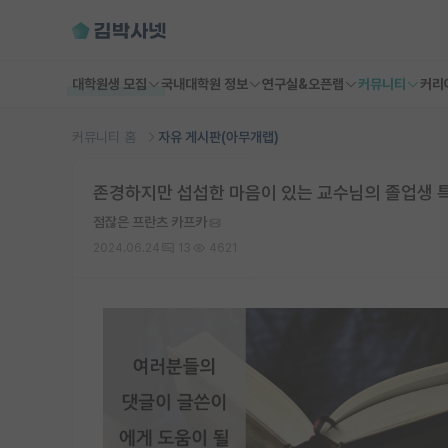
대학원생 모집
국내대학원 정보
연구실&오픈랩
커뮤니티
커리
커뮤니티 홈
자유 게시판(아무개랩)
존경하지만 섭섭한 마음이 있는 교수님의 졸업생 특
점잖은 프란츠 카프카
2024.06.24
13
4621