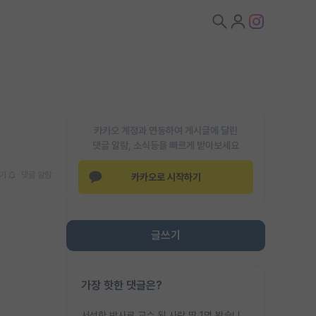
카카오 계정과 연동하여 게시글에 달린
댓글 알람, 소식등을 빠르게 받아보세요
기
댓글 알람
카카오로 시작하기
글쓰기
가장 핫한 댓글은?
서성한 박사로 교수 된 사람 딱 1명 봤습니다. 근데 지방대 박사로 교수된 거는 기적이 일어나야되요. 서성한 학부부터여도 빡센게 교수임용일텐데 지방대박사로 무슨 교수가 되나요...... 중소기업/중견기업 팀장급/연구소장급이나 될거 같네요.