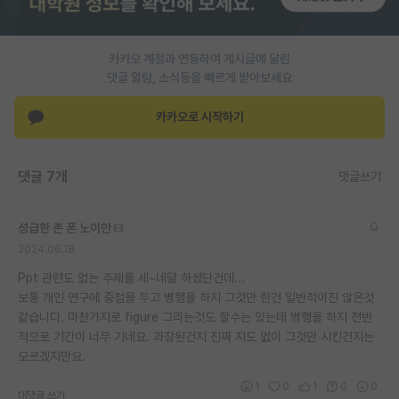
PI 전용 게시판
카카오 계정과 연동하여 게시글에 달린
인문사회 계열 게시판
댓글 알람, 소식등을 빠르게 받아보세요
특수/전문대학원 게시판
카카오로 시작하기
반도체/AI 게시판
장학금/장학생 게시판
댓글 7개
댓글쓰기
학술 정보 게시판
성급한 존 폰 노이만
홍보 게시판
2024.06.18
커리어
Ppt 관련도 없는 주제를 세~네달 하셨단건데...
보통 개인 연구에 중점을 두고 병행을 하지 그것만 한건 일반적이진 않은것
유학교육
같습니다. 마찬가지로 figure 그리는것도 할수는 있는데 병행을 하지 전반
적으로 기간이 너무 기네요. 과장된건지 진짜 지도 없이 그것만 시킨건지는
이벤트
모르겠지만요.
반도체 아카데미
1
0
1
0
0
대댓글 쓰기