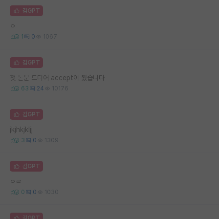
김GPT
ㅇ
1
0
1067
김GPT
첫 논문 드디어 accept이 됬습니다
63
24
10176
김GPT
jkjhkjkljj
3
0
1309
김GPT
ㅇㄹ
0
0
1030
김GPT