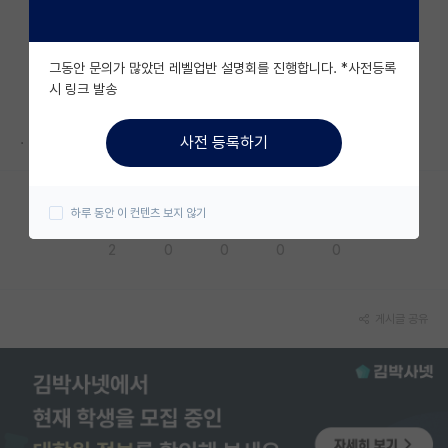
자유 게시판(아무개랩)
그동안 문의가 많았던 레벨업반 설명회를 진행합니다. *사전등록
미국 유학 게시판
시 링크 발송
미국 대학원 합격 후기 게시판
.
사전 등록하기
대학원생 모집 게시판
대학원 합격 후기 게시판
하루 동안 이 컨텐츠 보지 않기
응원해요
공감해요
추천해요
궁금해요
별로에요
연구실(PI) 홍보 게시판
2
0
0
0
0
석박사 채용 정보 게시판
임용 정보 게시판
게시글 공유
학부 인턴 게시판
취업 게시판
임용 후기 게시판