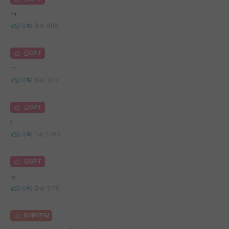
ㄲ
0
0
886
김GPT
ㄱ
0
0
1031
김GPT
1
0
1
2763
김GPT
ㅎ
0
0
1170
명예의전당