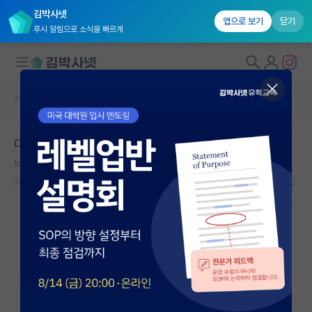
김박사넷
앱으로 보기
닫기
푸시 알림으로 소식을 빠르게
커뮤니티 홈
자유 게시판(아무개랩)
대학원생 모집
다들 이렇게 지내는지요?
국내대학원 정보
넉살좋은 막스 플랑크
연구실&오픈랩
2024.06.18
7
3956
커뮤니티
커뮤니티 홈
전체글보기
베스트 게시판
IF 명예의전당