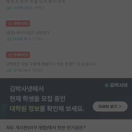
개 미 친 싸 이 코 같 은 리 뷰 어 새 X
203
36
33597
명예의전당
(장문) 박사과정은 낭만이다
138
15
21794
명예의전당
대학원은 정말 우울에 매몰되기 쉬운 환경인 것 같습니다
131
24
32084
자유 게시판(아무개랩)에서 핫한 인기글은?