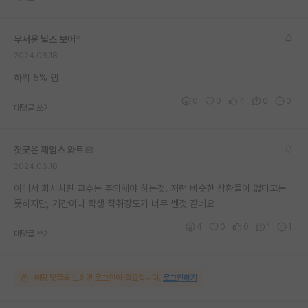
재팬라운지 🌸
무서운 닐스 보어
*
2024.06.18
하위 5% 랩
0
0
4
0
0
대댓글 쓰기
짓궂은 제임스 와트
2024.06.18
이래서 회사차린 교수는 주의해야 하는것. 저런 비슷한 상황들이 없다고는
못하지만, 기간이나 학생 착취강도가 너무 쎈것 같네요
4
0
0
1
1
대댓글 쓰기
해당 댓글을 보려면 로그인이 필요합니다.
로그인하기