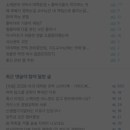
소재분야 석박사 대학원생 + 물박사들이 착각하는 거
77
왜 후배가 못하는걸 교수님은 내 책임으로 돌리는걸까요?
7
편애 하는 방법
17
물박사의 기준이 뭐임?
9
랩홈피에 다들 본인 사진 올리냐
13
이사이트가 처음엔 정말 도움많이됐는데
16
석사생의 고민
2
타대학원 컨텍 준비중인데, 지도교수님께는 언제 말씀드려야 할까요?
2
정출연 학연 박사 질문(DGIST)
2
통신 관련 랩 추천
2
최근 댓글이 많이 달린 글
[무료] 2026 미국 대학원 유학 스타터팩 - 가이드북 & 합격자 컨택메일 템플릿
652
미박 탑스쿨 유학이 빡세진 이유
19
혹시 이정도 스펙이면 어느정도 잡고 준비해야하나요?
14
카이스트 경영공학부 서류
29
신생랩가지말라는 이유가 있었구나
18
장학금 모은 랩비통장
21
AI 학회들 거품 슬슬 지적이 나오네요
32
박사진학하기에 2억은 괜찮은 (?) 정도의 경제력인가요
16