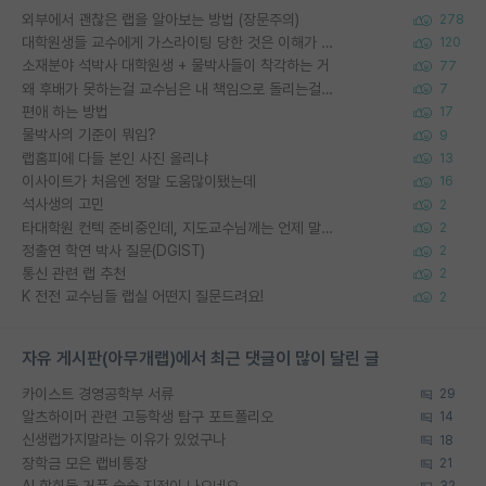
외부에서 괜찮은 랩을 알아보는 방법 (장문주의)
278
대학원생들 교수에게 가스라이팅 당한 것은 이해가 갑니다. 안타깝네요.
120
소재분야 석박사 대학원생 + 물박사들이 착각하는 거
77
왜 후배가 못하는걸 교수님은 내 책임으로 돌리는걸까요?
7
편애 하는 방법
17
물박사의 기준이 뭐임?
9
랩홈피에 다들 본인 사진 올리냐
13
이사이트가 처음엔 정말 도움많이됐는데
16
석사생의 고민
2
타대학원 컨텍 준비중인데, 지도교수님께는 언제 말씀드려야 할까요?
2
정출연 학연 박사 질문(DGIST)
2
통신 관련 랩 추천
2
K 전전 교수님들 랩실 어떤지 질문드려요!
2
자유 게시판(아무개랩)에서 최근 댓글이 많이 달린 글
카이스트 경영공학부 서류
29
알츠하이머 관련 고등학생 탐구 포트폴리오
14
신생랩가지말라는 이유가 있었구나
18
장학금 모은 랩비통장
21