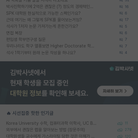
AI 학회들 거품 슬슬 지적이 나오네요
32
박사진학하기에 2억은 괜찮은 (?) 정도의 경제력인가요
16
SPK 대학원 현실적으로 가능한 스펙인가요?
6
근데 여기는 왜 그렇게 SPK를 물어보는거임?
17
석사가 1저자 논문 가져가는게 흔한건가요?
5
면접 복장
6
편입생 학부연구생 질문
7
우리나라도 학구 열풍보면 Higher Doctorate 학위가 필요하다고 봅니다.
7
석사 1학기부터 원래 논문 작성을 하나요?
4
🔥 시선집중 핫한 인기글
Korea University 수학, 컴퓨터과학 이학사, UC Berkeley 산업공학 대학원 공학박사가 되는 것은 쉽지 않겠죠?
11
외부에서 괜찮은 랩을 알아보는 방법 (장문주의)
278
대학원생들 교수에게 가스라이팅 당한 것은 이해가 갑니다. 안타깝네요.
120