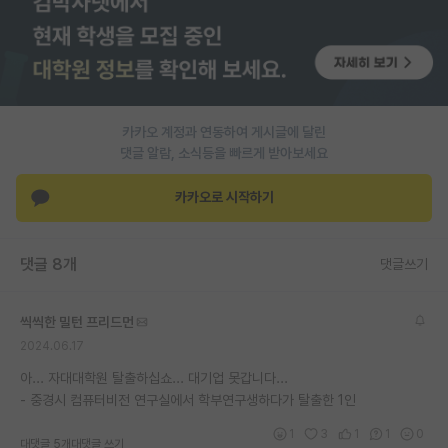
PI 전용 게시판
인문사회 계열 게시판
특수/전문대학원 게시판
카카오 계정과 연동하여 게시글에 달린
반도체/AI 게시판
댓글 알람, 소식등을 빠르게 받아보세요
장학금/장학생 게시판
카카오로 시작하기
학술 정보 게시판
댓글 8개
댓글쓰기
홍보 게시판
커리어
씩씩한 밀턴 프리드먼
2024.06.17
유학교육
아... 자대대학원 탈출하십쇼... 대기업 못갑니다...
이벤트
- 중경시 컴퓨터비전 연구실에서 학부연구생하다가 탈출한 1인
반도체 아카데미
1
3
1
1
0
대댓글 5개
대댓글 쓰기