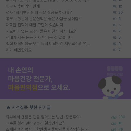
우리나라도 학구 열풍보면 Higher Doctorate 학위가 필요하다고 봅니다.
16
연구실 후배와의 관계
10
석사 1학기부터 원래 논문 작성을 하나요?
20
공부 못했는데 논문실적은 좋은 사람을 싫어함?
6
대학원 진학에 대한 고민이 있습니다.
5
지도력이 없는 교수님들은 어떻게 하시나요?
7
선배가 자꾸 논문 저자 탐내는 것 같습니다
6
랩실 대학원생들 모두 능력 미달인건 지도교수의 영향 아닌가?
9
제가 예민한가요
7
🔥 시선집중 핫한 인기글
외부에서 괜찮은 랩을 알아보는 방법 (장문주의)
280
교수들 원래 말바꾸는게 일상인가요?
16
소재분야 석박사 대학원생 + 물박사들이 착각하는 거
79