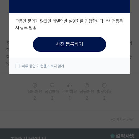
자유 게시판(아무개랩)
그동안 문의가 많았던 레벨업반 설명회를 진행합니다. *사전등록
미국 유학 게시판
시 링크 발송
미국 대학원 합격 후기 게시판
중경시다니고 있고, 학점은 3.7정도 이고, 자대대학원 석사로 진학예정인 4
사전 등록하기
대학원생 모집 게시판
학년입니다.
학부성적이 좀 낮아서 걱정되는데, 석사하고 취업시에도 학부성적이 영향을
대학원 합격 후기 게시판
많이 끼치나요??
하루 동안 이 컨텐츠 보지 않기
연구실(PI) 홍보 게시판
석박사 채용 정보 게시판
응원해요
공감해요
추천해요
궁금해요
별로에요
2
2
1
2
2
임용 정보 게시판
학부 인턴 게시판
게시글 공유
취업 게시판
임용 후기 게시판