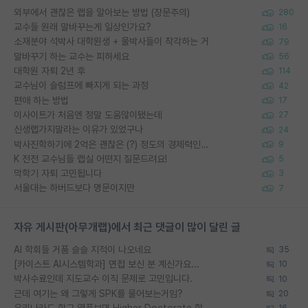
외부에서 괜찮은 랩을 알아보는 방법 (장문주의)
280
교수들 원래 말바꾸는게 일상인가요?
16
소재분야 석박사 대학원생 + 물박사들이 착각하는 거
79
말바꾸기 하는 교수는 피하세요
56
대학원 자퇴 2년 후
114
교수님이 슬럼프에 빠지게 되는 과정
42
편애 하는 방법
17
이사이트가 처음엔 정말 도움많이됐는데
27
신생랩가지말라는 이유가 있었구나
24
박사진학하기에 2억은 괜찮은 (?) 정도의 경제력인가요
9
K 전전 교수님들 랩실 어떤지 질문드려요!
5
막학기 자퇴 고민됩니다
3
서울대는 하버드보다 명문이지만
7
자유 게시판(아무개랩)에서 최근 댓글이 많이 달린 글
AI 학회들 거품 슬슬 지적이 나오네요
35
[카이스트 AI시스템학과] 면접 보신 분 계신가요...
10
박사수료인데 지도교수 이직 문제로 고민입니다.
10
근데 여기는 왜 그렇게 SPK를 물어보는거임?
20