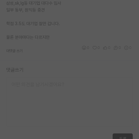
삼성,sk,lg등 대기업 대다수 입사
일부 동부, 원익등 중견
학점 3.5도 대기업 잘만 갑니다.
물론 분야마다는 다르지만
0
0
0
0
0
대댓글 쓰기
댓글쓰기
등록