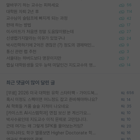
말바꾸기 하는 교수는 피하세요
56
대학원 자퇴 2년 후
114
교수님이 슬럼프에 빠지게 되는 과정
42
편애 하는 방법
17
이사이트가 처음엔 정말 도움많이됐는데
27
신생랩가지말라는 이유가 있었구나
24
박사진학하기에 2억은 괜찮은 (?) 정도의 경제력인가요
9
통신 관련 랩 추천
3
서울대는 하버드보다 명문이지만
7
랩실 대학원생들 모두 능력 미달인건 지도교수의 영향 아닌가?
14
최근 댓글이 많이 달린 글
[무료] 2026 미국 대학원 유학 스타터팩 - 가이드북 & 합격자 컨택메일 템플릿
656
혹시 이정도 스펙이면 어느정도 잡고 준비해야하나요?
14
AI 학회들 거품 슬슬 지적이 나오네요
35
[카이스트 AI시스템학과] 면접 보신 분 계신가요...
10
박사수료인데 지도교수 이직 문제로 고민입니다.
10
근데 여기는 왜 그렇게 SPK를 물어보는거임?
20
우리나라도 학구 열풍보면 Higher Doctorate 학위가 필요하다고 봅니다.
16
연구실 후배와의 관계
10