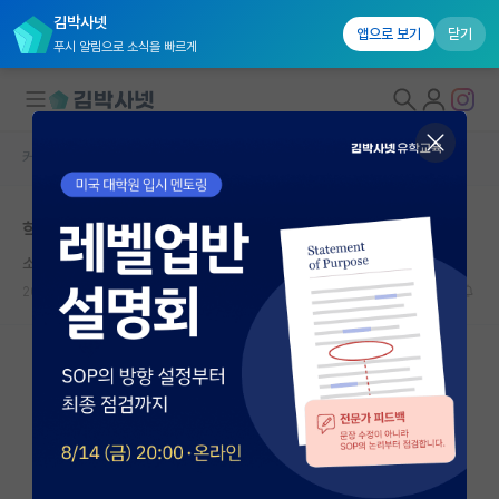
김박사넷
앱으로 보기
닫기
푸시 알림으로 소식을 빠르게
커뮤니티 홈
자유 게시판(아무개랩)
대학원생 모집
학부성적과 석사취업
국내대학원 정보
소심한 찰스 다윈
연구실&오픈랩
2024.06.17
8
3503
커뮤니티
커뮤니티 홈
전체글보기
베스트 게시판
IF 명예의전당