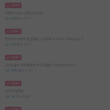
김GPT
지방대 석사는 안좋으려나요
15
6
6167
김GPT
학부연구생인데 퇴근할때 누구한테 보고하고 가야되나요..?
5
14
5447
김GPT
교수님들이 학생뽑을때 학교 입결은 신경안쓰시나요?
10
28
5737
김GPT
지거국 대학원
1
13
5108
김GPT