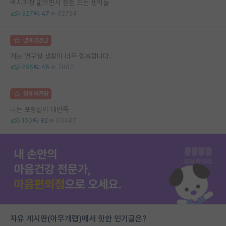
박사과정 밟으면서 점점 드는 생각들
327
47
62724
명예의전당
저는 연구실 생활이 너무 행복합니다..
295
45
78821
명예의전당
나는 포항살이 대만족
160
82
63487
자유 게시판(아무개랩)에서 핫한 인기글은?