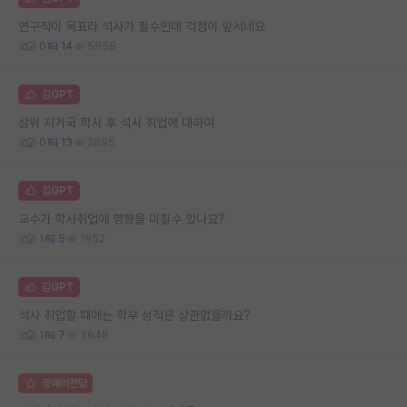
연구직이 목표라 석사가 필수인데 걱정이 앞서네요
0
14
5958
김GPT
상위 지거국 학사 후 석사 취업에 대하여
0
13
2895
김GPT
교수가 학사취업에 영향을 미칠수 있나요?
1
5
1952
김GPT
석사 취업할 때에는 학부 성적은 상관없을까요?
1
7
3648
명예의전당