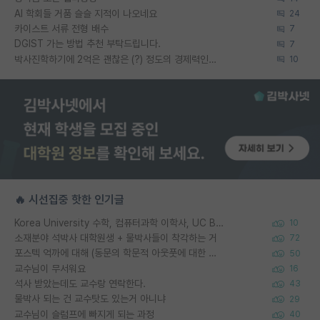
AI 학회들 거품 슬슬 지적이 나오네요
24
카이스트 서류 전형 배수
7
DGIST 가는 방법 추천 부탁드립니다.
7
박사진학하기에 2억은 괜찮은 (?) 정도의 경제력인가요
10
🔥 시선집중 핫한 인기글
Korea University 수학, 컴퓨터과학 이학사, UC Berkeley 산업공학 대학원 공학박사가 되는 것은 쉽지 않겠죠?
10
소재분야 석박사 대학원생 + 물박사들이 착각하는 거
72
포스텍 억까에 대해 (동문의 학문적 아웃풋에 대한 반박)
50
교수님이 무서워요
16
석사 받았는데도 교수랑 연락한다.
43
물박사 되는 건 교수탓도 있는거 아니냐
29
교수님이 슬럼프에 빠지게 되는 과정
40