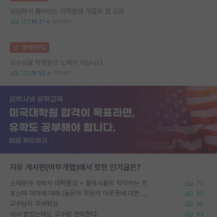
심심해서 풀어보는 대학원생 개꿀AI 앱 모음
133
21
90980
명예의전당
교수님들 학생들은 노예가 아닙니다.
132
52
19697
자유 게시판(아무개랩)에서 핫한 인기글은?
소재분야 석박사 대학원생 + 물박사들이 착각하는 거
72
포스텍 억까에 대해 (동문의 학문적 아웃풋에 대한 반박)
50
교수님이 무서워요
16
석사 받았는데도 교수랑 연락한다.
43