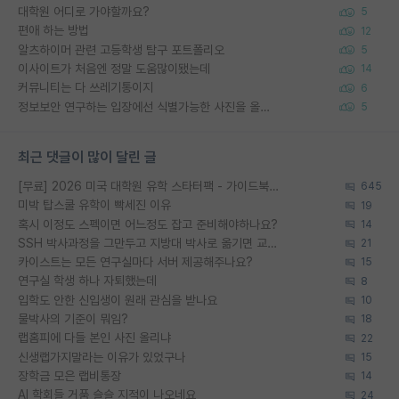
대학원 어디로 가야할까요?
5
편애 하는 방법
12
알츠하이머 관련 고등학생 탐구 포트폴리오
5
이사이트가 처음엔 정말 도움많이됐는데
14
커뮤니티는 다 쓰레기통이지
6
정보보안 연구하는 입장에선 식별가능한 사진을 올리는건 비추이긴함
5
최근 댓글이 많이 달린 글
[무료] 2026 미국 대학원 유학 스타터팩 - 가이드북 & 합격자 컨택메일 템플릿
645
미박 탑스쿨 유학이 빡세진 이유
19
혹시 이정도 스펙이면 어느정도 잡고 준비해야하나요?
14
SSH 박사과정을 그만두고 지방대 박사로 옮기면 교수의 꿈은 끝일까요?
21
카이스트는 모든 연구실마다 서버 제공해주나요?
15
연구실 학생 하나 자퇴했는데
8
입학도 안한 신입생이 원래 관심을 받나요
10
물박사의 기준이 뭐임?
18
랩홈피에 다들 본인 사진 올리냐
22
신생랩가지말라는 이유가 있었구나
15
장학금 모은 랩비통장
14
AI 학회들 거품 슬슬 지적이 나오네요
24