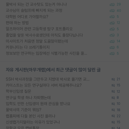
물박사 되는 건 교수탓도 있는거 아니냐
29
교수님이 슬럼프에 빠지게 되는 과정
40
대학원 어디로 가야할까요?
5
편애 하는 방법
12
알츠하이머 관련 고등학생 탐구 포트폴리오
5
졸업을 앞둔 박사수료생인데 아직도 출장다닙니다
3
이사이트가 처음엔 정말 도움많이됐는데
14
커뮤니티는 다 쓰레기통이지
6
정보보안 연구하는 입장에선 식별가능한 사진을 올리는건 비추이긴함
5
자유 게시판(아무개랩)에서 최근 댓글이 많이 달린 글
SSH 박사과정을 그만두고 지방대 박사로 옮기면 교수의 꿈은 끝일까요?
21
카이스트는 모든 연구실마다 서버 제공해주나요?
15
학부신입생 질문
12
연구실 학생 하나 자퇴했는데
8
입학도 안한 신입생이 원래 관심을 받나요
10
물박사의 기준이 뭐임?
18
랩홈피에 다들 본인 사진 올리냐
22
신생랩가지말라는 이유가 있었구나
15
장학금 모은 랩비통장
14