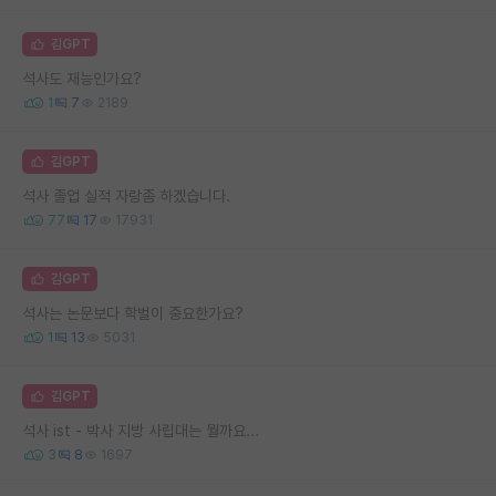
김GPT
석사도 재능인가요?
1
7
2189
김GPT
석사 졸업 실적 자랑좀 하겠습니다.
77
17
17931
김GPT
석사는 논문보다 학벌이 중요한가요?
1
13
5031
김GPT
석사 ist - 박사 지방 사립대는 뭘까요...
3
8
1697