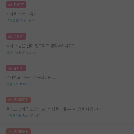
김GPT
석사를 가는 이유가
0
4
1574
김GPT
석사 초봉은 얼마 정도라고 생각하시나요?
1
8
9675
김GPT
석사하고 싶은데 가능할까욤...
0
6
2672
명예의전당
올해도 찾아온 스승의 날, 학생들에게 부끄러움을 배웁니다
89
8
16440
명예의전당