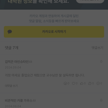
PI 전용 게시판
카카오 계정과 연동하여 게시글에 달린
인문사회 계열 게시판
댓글 알람, 소식등을 빠르게 받아보세요
특수/전문대학원 게시판
카카오로 시작하기
반도체/AI 게시판
장학금/장학생 게시판
댓글 7개
댓글쓰기
학술 정보 게시판
겁먹은 아인슈타인
홍보 게시판
2024.09.04
커리어
걱정 마세요 졸업요건 채웠으면 교수님만 잘 설득하면 됩니다.
0
0
0
0
0
유학교육
대댓글 쓰기
이벤트
비관적인 카를 가우스
반도체 아카데미
2024.09.04