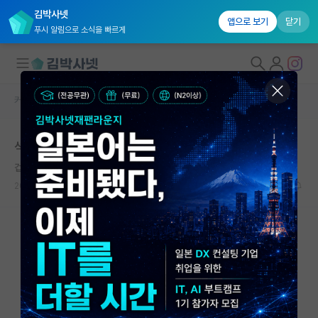
김박사넷
앱으로 보기
닫기
푸시 알림으로 소식을 빠르게
커뮤니티 홈
자유 게시판(아무개랩)
대학원생 모집
석사 졸업 할 수 있을까요...?
국내대학원 정보
겁먹은 루이 파스퇴르
연구실&오픈랩
2024.09.04
7
2761
커뮤니티
커뮤니티 홈
전체글보기
베스트 게시판
IF 명예의전당