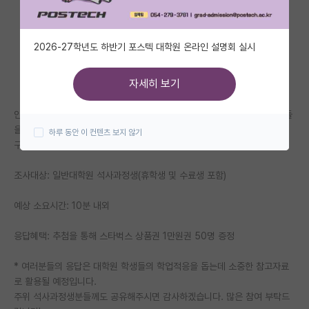
자유 게시판(아무개랩)
2026-27학년도 하반기 포스텍 대학원 온라인 설명회 실시
미국 유학 게시판
미국 대학원 합격 후기 게시판
자세히 보기
대학원생 모집 게시판
안녕하세요. 성균관대학교 사회과학연구소에서는 일반대학원 석사과정생들
을 위한 학업적응 진단척도를 개발하기 위해 연구를 진행하고 있습니다.
하루 동안 이 컨텐츠 보지 않기
대학원 합격 후기 게시판
구체적인 조사 개요는 아래와 같습니다.
연구실(PI) 홍보 게시판
조사대상: 일반대학원 석사과정생(휴학생 및 수료생 포함)
석박사 채용 정보 게시판
예상 소요시간: 10분 내외
임용 정보 게시판
응답혜택: 추첨을 통해 스타벅스 상품권 1만원권 50명 증정
학부 인턴 게시판
* 여러분들의 응답은 대학원 학생들의 학업적응을 돕는데 소중한 참고자료
취업 게시판
로 활용될 예정입니다.
주위 석사과정생분들께도 공유해주시면 감사하겠습니다. 많은 참여 부탁드
임용 후기 게시판