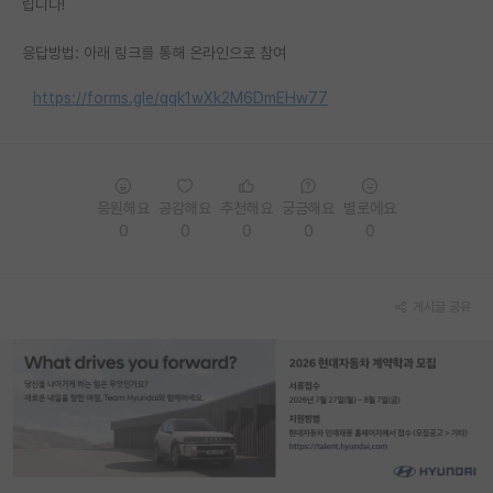
립니다!
PI 전용 게시판
응답방법: 아래 링크를 통해 온라인으로 참여
인문사회 계열 게시판
https://forms.gle/qqk1wXk2M6DmEHw77
특수/전문대학원 게시판
반도체/AI 게시판
응원해요
공감해요
추천해요
궁금해요
별로에요
장학금/장학생 게시판
0
0
0
0
0
학술 정보 게시판
홍보 게시판
게시글 공유
커리어
유학교육
이벤트
반도체 아카데미