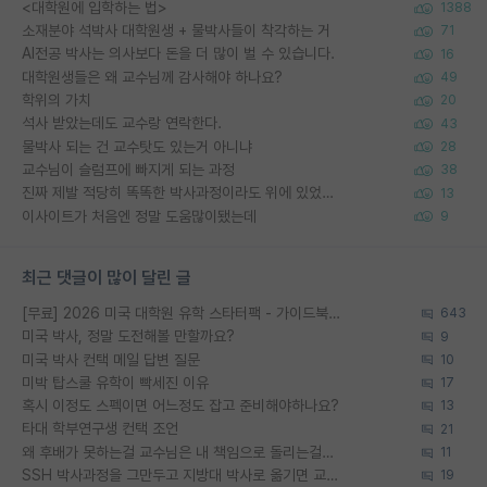
<대학원에 입학하는 법>
1388
소재분야 석박사 대학원생 + 물박사들이 착각하는 거
71
AI전공 박사는 의사보다 돈을 더 많이 벌 수 있습니다.
16
대학원생들은 왜 교수님께 감사해야 하나요?
49
학위의 가치
20
석사 받았는데도 교수랑 연락한다.
43
물박사 되는 건 교수탓도 있는거 아니냐
28
교수님이 슬럼프에 빠지게 되는 과정
38
진짜 제발 적당히 똑똑한 박사과정이라도 위에 있었으면..
13
이사이트가 처음엔 정말 도움많이됐는데
9
최근 댓글이 많이 달린 글
[무료] 2026 미국 대학원 유학 스타터팩 - 가이드북 & 합격자 컨택메일 템플릿
643
미국 박사, 정말 도전해볼 만할까요?
9
미국 박사 컨택 메일 답변 질문
10
미박 탑스쿨 유학이 빡세진 이유
17
혹시 이정도 스펙이면 어느정도 잡고 준비해야하나요?
13
타대 학부연구생 컨택 조언
21
왜 후배가 못하는걸 교수님은 내 책임으로 돌리는걸까요?
11
SSH 박사과정을 그만두고 지방대 박사로 옮기면 교수의 꿈은 끝일까요?
19