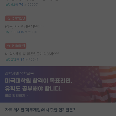
92
76
60907
명예의전당
(장문) 박사과정은 낭만이다
138
15
21720
명예의전당
내 석사생활 참 많은일들이 있엇네요^^
212
34
76541
자유 게시판(아무개랩)에서 핫한 인기글은?