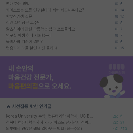
편애 하는 방법
6
카이스트는 모든 연구실마다 서버 제공해주나요?
14
학부신입생 질문
12
정년 4년 남은 교수님
8
알츠하이머 관련 고등학생 탐구 포트폴리오
7
연구실 학생 하나 자퇴했는데
7
물박사의 기준이 뭐임?
6
랩홈피에 다들 본인 사진 올리냐
15
🔥 시선집중 핫한 인기글
Korea University 수학, 컴퓨터과학 이학사, UC Berkeley 산업공학 대학원 공학박사가 되는 것은 쉽지 않겠죠?
6
경북대 컴퓨터학부 4.4 -> 카이스트 전기전자 석박사통합과정 합격
21
외부에서 괜찮은 랩을 알아보는 방법 (장문주의)
273