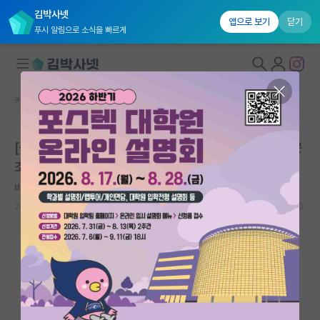
김박사넷
앱으로 보기
닫기
푸시 알림으로 소식을 빠르게
커뮤니티 홈
자유 게시판(아무개랩)
대학원생 모집
[🌟스타벅스 기프티콘] 일반대학원 석사과정생 대상 설문
국내대학원 정보
조사
연구실&오픈랩
비관적인 블레즈 파스칼
커뮤니티
2024.06.12
0
1143
커뮤니티 홈
전체글보기
베스트 게시판
IF 명예의전당