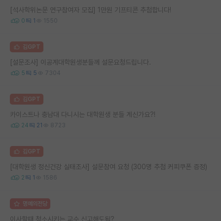
[석사학위논문 연구참여자 모집] 1만원 기프티콘 추첨합니다!
0
1
1550
김GPT
[설문조사] 이공계대학원생분들께 설문요청드립니다.
5
5
7304
김GPT
카이스트나 충남대 다니시는 대학원생 분들 계신가요?!
24
21
8723
김GPT
[대학원생 정신건강 실태조사] 설문참여 요청 (300명 추첨 커피쿠폰 증정)
2
1
1586
명예의전당
이사할때 청소시키는 교수 신고해도됨?