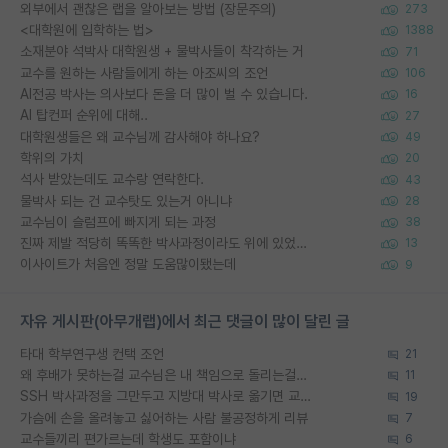
외부에서 괜찮은 랩을 알아보는 방법 (장문주의)
273
<대학원에 입학하는 법>
1388
소재분야 석박사 대학원생 + 물박사들이 착각하는 거
71
교수를 원하는 사람들에게 하는 아조씨의 조언
106
AI전공 박사는 의사보다 돈을 더 많이 벌 수 있습니다.
16
AI 탑컨퍼 순위에 대해..
27
대학원생들은 왜 교수님께 감사해야 하나요?
49
학위의 가치
20
석사 받았는데도 교수랑 연락한다.
43
물박사 되는 건 교수탓도 있는거 아니냐
28
교수님이 슬럼프에 빠지게 되는 과정
38
진짜 제발 적당히 똑똑한 박사과정이라도 위에 있었으면..
13
이사이트가 처음엔 정말 도움많이됐는데
9
자유 게시판(아무개랩)에서 최근 댓글이 많이 달린 글
타대 학부연구생 컨택 조언
21
왜 후배가 못하는걸 교수님은 내 책임으로 돌리는걸까요?
11
SSH 박사과정을 그만두고 지방대 박사로 옮기면 교수의 꿈은 끝일까요?
19
가슴에 손을 올려놓고 싫어하는 사람 불공정하게 리뷰
7
교수들끼리 편가르는데 학생도 포함이냐
6