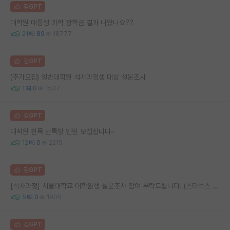
김GPT
대학원 대통령 과학 장학금 결과 나왔나요??
21
89
18777
김GPT
(추가모집) 일반대학원 석사과정생 대상 설문조사
1
0
1537
김GPT
대학원 친목 단톡방 인원 모집합니다~
12
0
2219
김GPT
[석사과정] 서울대학교 대학원생 설문조사 참여 부탁드립니다. (스타벅스 기프티콘 추첨)
5
0
1905
김GPT