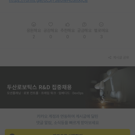
https://forms.gle/ocJjY58GWHo3mXjC8
PI 전용 게시판
인문사회 계열 게시판
응원해요
공감해요
추천해요
궁금해요
별로에요
특수/전문대학원 게시판
2
0
0
0
3
반도체/AI 게시판
장학금/장학생 게시판
게시글 공유
학술 정보 게시판
홍보 게시판
커리어
유학교육
카카오 계정과 연동하여 게시글에 달린
이벤트
댓글 알람, 소식등을 빠르게 받아보세요
반도체 아카데미