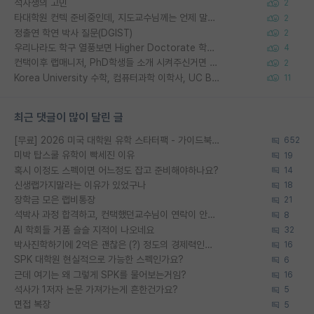
석사생의 고민
2
타대학원 컨텍 준비중인데, 지도교수님께는 언제 말씀드려야 할까요?
2
정출연 학연 박사 질문(DGIST)
2
우리나라도 학구 열풍보면 Higher Doctorate 학위가 필요하다고 봅니다.
4
컨택이후 랩매니저, PhD학생들 소개 시켜주신거면 거의 컨펌에 가깝나요?
2
Korea University 수학, 컴퓨터과학 이학사, UC Berkeley 산업공학 대학원 공학박사가 되는 것은 쉽지 않겠죠?
11
최근 댓글이 많이 달린 글
[무료] 2026 미국 대학원 유학 스타터팩 - 가이드북 & 합격자 컨택메일 템플릿
652
미박 탑스쿨 유학이 빡세진 이유
19
혹시 이정도 스펙이면 어느정도 잡고 준비해야하나요?
14
신생랩가지말라는 이유가 있었구나
18
장학금 모은 랩비통장
21
석박사 과정 합격하고, 컨택했던교수님이 연락이 안됩니다...
8
AI 학회들 거품 슬슬 지적이 나오네요
32
박사진학하기에 2억은 괜찮은 (?) 정도의 경제력인가요
16
SPK 대학원 현실적으로 가능한 스펙인가요?
6
근데 여기는 왜 그렇게 SPK를 물어보는거임?
16
석사가 1저자 논문 가져가는게 흔한건가요?
5
면접 복장
5