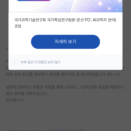
자유 게시판(아무개랩)
국가과학기술연구회 국가특임연구원(K-문샷 PD: AI과학자 분야)
미국 유학 게시판
초빙
미국 대학원 합격 후기 게시판
자세히 보기
대학원생 모집 게시판
서울대학교 소비자학과 석사과정에 재학중인 대학원생입니다.
대학원 합격 후기 게시판
이번 학기 <MZ세대 소비자의 물질주의 및 과시소비성향과 시간지향성에
하루 동안 이 컨텐츠 보지 않기
따른 사랑유형에 관한 연구>를 진행하며 양적조사를 실시하고 있습니다. 아
연구실(PI) 홍보 게시판
래와 같이 링크를 첨부하니 참여를 해주시면 참 감사하겠습니다 🥲!! ㅠㅠ
석박사 채용 정보 게시판
설문에 참여하신 분들은 추첨을 통해 스타벅스 기프티콘을 제공할 예정이니
임용 정보 게시판
많은 참여를 부탁드립니다.
감사합니다.
학부 인턴 게시판
취업 게시판
임용 후기 게시판