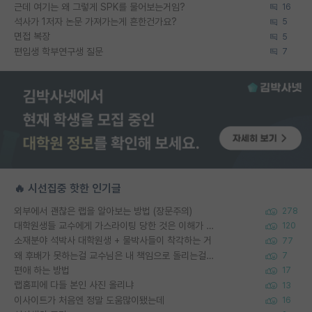
근데 여기는 왜 그렇게 SPK를 물어보는거임?
16
석사가 1저자 논문 가져가는게 흔한건가요?
5
면접 복장
5
편입생 학부연구생 질문
7
🔥 시선집중 핫한 인기글
외부에서 괜찮은 랩을 알아보는 방법 (장문주의)
278
대학원생들 교수에게 가스라이팅 당한 것은 이해가 갑니다. 안타깝네요.
120
소재분야 석박사 대학원생 + 물박사들이 착각하는 거
77
왜 후배가 못하는걸 교수님은 내 책임으로 돌리는걸까요?
7
편애 하는 방법
17
랩홈피에 다들 본인 사진 올리냐
13
이사이트가 처음엔 정말 도움많이됐는데
16