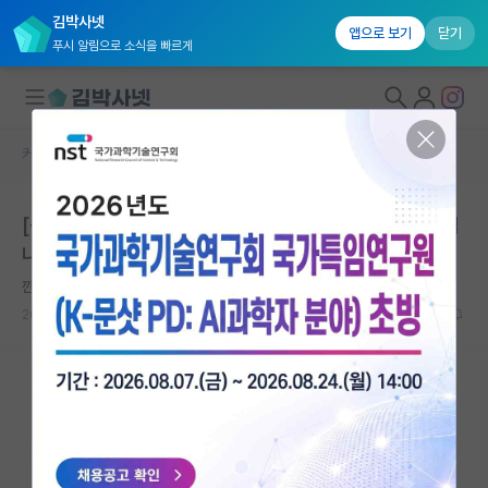
김박사넷
앱으로 보기
닫기
푸시 알림으로 소식을 빠르게
커뮤니티 홈
자유 게시판(아무개랩)
대학원생 모집
[석사과정] 서울대학교 대학원생 설문조사 참여 부탁드립
국내대학원 정보
니다. (스타벅스 기프티콘 추첨)
연구실&오픈랩
깐깐한 게오르크 헤겔
커뮤니티
2023.12.10
0
1912
커뮤니티 홈
전체글보기
베스트 게시판
IF 명예의전당