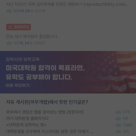
지난 10년간 국제 심리학계를 뒤흔든 재현위기 (reproductibility crisis) 요약 (1편)
306
28
42918
명예의전당
만남 보다 헤어짐이 중요합니다.
137
34
26087
자유 게시판(아무개랩)에서 핫한 인기글은?
외부에서 괜찮은 랩을 알아보는 방법 (장문주의)
278
여기 대학원생 홈페이지다
59
<대학원에 입학하는 법>
1388
대학원생들 교수에게 가스라이팅 당한 것은 이해가 갑니다. 안타깝네요.
120