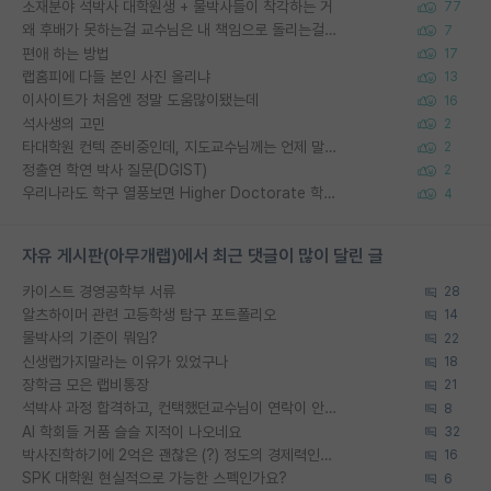
소재분야 석박사 대학원생 + 물박사들이 착각하는 거
77
왜 후배가 못하는걸 교수님은 내 책임으로 돌리는걸까요?
7
편애 하는 방법
17
랩홈피에 다들 본인 사진 올리냐
13
이사이트가 처음엔 정말 도움많이됐는데
16
석사생의 고민
2
타대학원 컨텍 준비중인데, 지도교수님께는 언제 말씀드려야 할까요?
2
정출연 학연 박사 질문(DGIST)
2
우리나라도 학구 열풍보면 Higher Doctorate 학위가 필요하다고 봅니다.
4
자유 게시판(아무개랩)에서 최근 댓글이 많이 달린 글
카이스트 경영공학부 서류
28
알츠하이머 관련 고등학생 탐구 포트폴리오
14
물박사의 기준이 뭐임?
22
신생랩가지말라는 이유가 있었구나
18
장학금 모은 랩비통장
21
석박사 과정 합격하고, 컨택했던교수님이 연락이 안됩니다...
8
AI 학회들 거품 슬슬 지적이 나오네요
32
박사진학하기에 2억은 괜찮은 (?) 정도의 경제력인가요
16
SPK 대학원 현실적으로 가능한 스펙인가요?
6