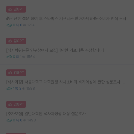
김GPT
🎁간단한 설문 참여 후 스타벅스 기프티콘 받아가세요🎁-소비자 인식 조사
0
0
1214
김GPT
[석사학위논문 연구참여자 모집] 1만원 기프티콘 추첨합니다!
0
1
1564
김GPT
[석사과정] 서울대학교 대학원생 사치소비의 비가역성에 관한 설문조사 참여 부탁드립니다. (스타벅스 기프티콘 추첨)
1
3
1588
김GPT
[추가모집] 일반대학원 석사과정생 대상 설문조사
0
0
1498