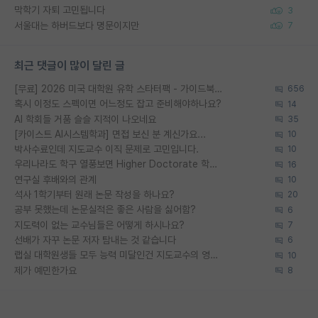
막학기 자퇴 고민됩니다
3
서울대는 하버드보다 명문이지만
7
최근 댓글이 많이 달린 글
[무료] 2026 미국 대학원 유학 스타터팩 - 가이드북 & 합격자 컨택메일 템플릿
656
혹시 이정도 스펙이면 어느정도 잡고 준비해야하나요?
14
AI 학회들 거품 슬슬 지적이 나오네요
35
[카이스트 AI시스템학과] 면접 보신 분 계신가요...
10
박사수료인데 지도교수 이직 문제로 고민입니다.
10
우리나라도 학구 열풍보면 Higher Doctorate 학위가 필요하다고 봅니다.
16
연구실 후배와의 관계
10
석사 1학기부터 원래 논문 작성을 하나요?
20
공부 못했는데 논문실적은 좋은 사람을 싫어함?
6
지도력이 없는 교수님들은 어떻게 하시나요?
7
선배가 자꾸 논문 저자 탐내는 것 같습니다
6
랩실 대학원생들 모두 능력 미달인건 지도교수의 영향 아닌가?
10
제가 예민한가요
8