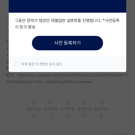
자유 게시판(아무개랩)
그동안 문의가 많았던 레벨업반 설명회를 진행합니다. *사전등록
미국 유학 게시판
시 링크 발송
미국 대학원 합격 후기 게시판
안녕하세요...
사전 등록하기
대학원생 모집 게시판
응답자 모집에 어려움을 겪고 있는 도비1입니다.
시간되실 때 간단하게 3분 정도 소요되는 설문해주시면 감사하겠습니다..
대학원 합격 후기 게시판
응답자 전원에게
스벅 깊티
드립니다!
하루 동안 이 컨텐츠 보지 않기
이공계 대학원생분
들만 가능합니다!
연구실(PI) 홍보 게시판
링크:
https://docs.google.com/forms/d/e/1FAIpQLScsHcNKbPyENa92TS
Cff6UXdht2ph27WQc-UobKA4iwybPOhQ/viewform
석박사 채용 정보 게시판
임용 정보 게시판
학부 인턴 게시판
응원해요
공감해요
추천해요
궁금해요
별로에요
0
1
0
0
4
취업 게시판
임용 후기 게시판