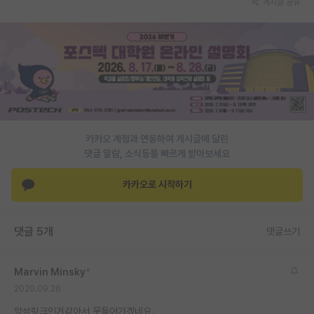
게시글 공유
PI 전용 게시판
인문사회 계열 게시판
특수/전문대학원 게시판
반도체/AI 게시판
장학금/장학생 게시판
카카오 계정과 연동하여 게시글에 달린
댓글 알람, 소식등을 빠르게 받아보세요
학술 정보 게시판
카카오로 시작하기
홍보 게시판
커리어
댓글 5개
댓글쓰기
유학교육
Marvin Minsky
*
이벤트
2020.09.26
반도체 아카데미
악성링크인거같아서 못들어가겠네요.