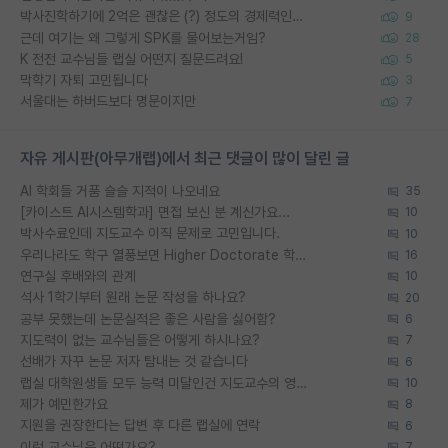
박사진학하기에 2억은 괜찮은 (?) 정도의 경제력인가요
9
근데 여기는 왜 그렇게 SPK를 물어보는거임?
28
K 전전 교수님들 랩실 어떤지 질문드려요!
5
막학기 자퇴 고민됩니다
3
서울대는 하버드보다 명문이지만
7
자유 게시판(아무개랩)에서 최근 댓글이 많이 달린 글
AI 학회들 거품 슬슬 지적이 나오네요
35
[카이스트 AI시스템학과] 면접 보신 분 계신가요...
10
박사수료인데 지도교수 이직 문제로 고민입니다.
10
우리나라도 학구 열풍보면 Higher Doctorate 학위가 필요하다고 봅니다.
16
연구실 후배와의 관계
10
석사 1학기부터 원래 논문 작성을 하나요?
20
공부 못했는데 논문실적은 좋은 사람을 싫어함?
6
지도력이 없는 교수님들은 어떻게 하시나요?
7
선배가 자꾸 논문 저자 탐내는 것 같습니다
6
랩실 대학원생들 모두 능력 미달인건 지도교수의 영향 아닌가?
10
제가 예민한가요
8
지원을 권장한다는 답변 후 다른 랩실에 연락
6
이런 교수님은 어떤가요?
7