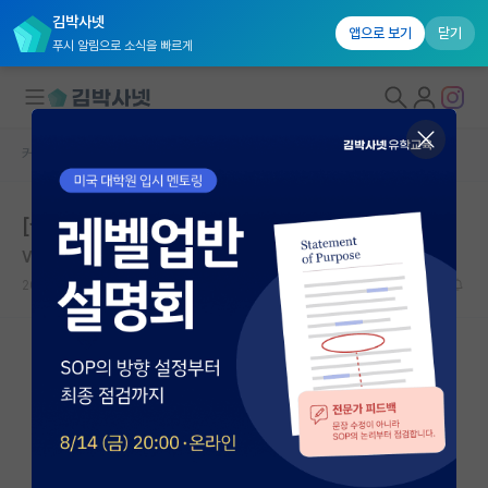
김박사넷
앱으로 보기
닫기
푸시 알림으로 소식을 빠르게
커뮤니티 홈
자유 게시판(아무개랩)
대학원생 모집
[설문조사] 이공계대학원생분들께 설문요청드립니다.
국내대학원 정보
Vincent van Gogh
연구실&오픈랩
2020.09.26
5
7312
커뮤니티
커뮤니티 홈
전체글보기
베스트 게시판
IF 명예의전당