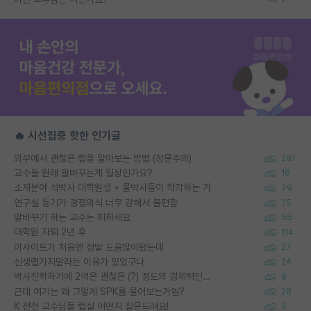
🔥 시선집중 핫한 인기글
외부에서 괜찮은 랩을 알아보는 방법 (장문주의)
281
교수들 원래 말바꾸는게 일상인가요?
16
소재분야 석박사 대학원생 + 물박사들이 착각하는 거
79
연구실 동기가 경쟁의식 너무 강해서 불편함
25
말바꾸기 하는 교수는 피하세요
56
대학원 자퇴 2년 후
114
이사이트가 처음엔 정말 도움많이됐는데
27
신생랩가지말라는 이유가 있었구나
24
박사진학하기에 2억은 괜찮은 (?) 정도의 경제력인가요
9
근데 여기는 왜 그렇게 SPK를 물어보는거임?
28
K 전전 교수님들 랩실 어떤지 질문드려요!
5