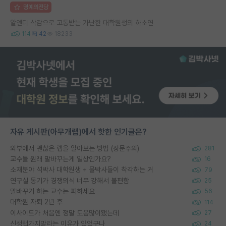
명예의전당
알앤디 삭감으로 고통받는 가난한 대학원생의 하소연
114
42
18233
자유 게시판(아무개랩)에서 핫한 인기글은?
외부에서 괜찮은 랩을 알아보는 방법 (장문주의)
281
교수들 원래 말바꾸는게 일상인가요?
16
소재분야 석박사 대학원생 + 물박사들이 착각하는 거
79
연구실 동기가 경쟁의식 너무 강해서 불편함
25
말바꾸기 하는 교수는 피하세요
56
대학원 자퇴 2년 후
114
이사이트가 처음엔 정말 도움많이됐는데
27
신생랩가지말라는 이유가 있었구나
24