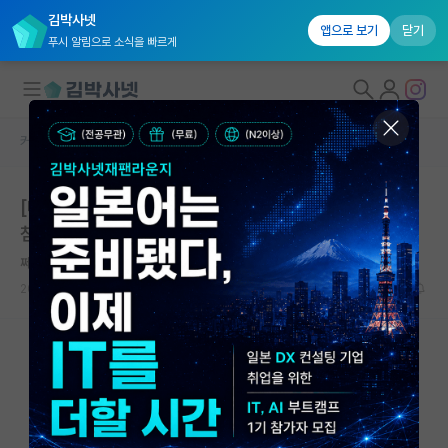
김박사넷
앱으로 보기
닫기
푸시 알림으로 소식을 빠르게
커뮤니티 홈
자유 게시판(아무개랩)
대학원생 모집
[대학원생 정신건강 실태조사] 설문참여 요청 (300명 추
국내대학원 정보
첨 커피쿠폰 증정)
연구실&오픈랩
쩨쩨한 루이 파스퇴르
커뮤니티
2023.10.04
1
1588
커뮤니티 홈
전체글보기
베스트 게시판
IF 명예의전당