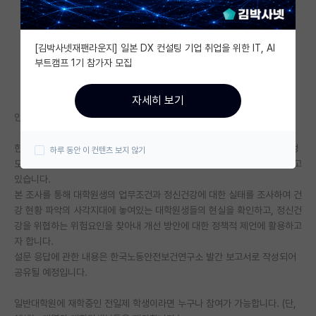
자유 게시판(아무개랩)
[김박사넷재팬라운지] 일본 DX 컨설팅 기업 취업을 위한 IT, AI
미국 유학 게시판
부트캠프 1기 참가자 모집
미국 대학원 합격 후기 게시판
자세히 보기
대학원생 모집 게시판
안녕하세요.
대학원 합격 후기 게시판
한국노동안전보건연구소의 지원과 대학원생노동조합의 도움을 받아 서울성
하루 동안 이 컨텐츠 보지 않기
모병원 직업환경의학과에서 학생연구자 대상 정신건강 실태조사를 실시하고
연구실(PI) 홍보 게시판
있습니다.
본 조사를 통해 대학원생의 업무조건과 정신건강에 대한 실태를 조사하여 건
석박사 채용 정보 게시판
강 현황 파악의 사각지대에 놓여있는 대학원생들의 현실을 확인하고, 정신건
임용 정보 게시판
강을 위협하는 위험요인을 찾아내 개선 방안에 대한 정책적 제언에 활용하고
자 합니다.
학부 인턴 게시판
설문 응답에 관한 내용은 한국노동안전보건연구소 발간 보고서로 작성되어
공유될 예정입니다.
취업 게시판
일반대학원에 재학중인 전일제 학생이라면 누구나 참여가 가능합니다. (단,
임용 후기 게시판