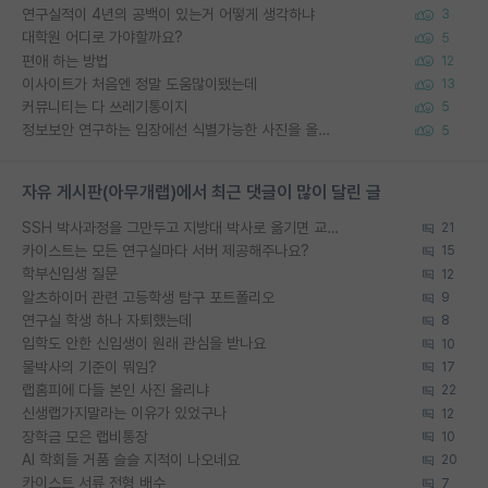
연구실적이 4년의 공백이 있는거 어떻게 생각하냐
3
대학원 어디로 가야할까요?
5
편애 하는 방법
12
이사이트가 처음엔 정말 도움많이됐는데
13
커뮤니티는 다 쓰레기통이지
5
정보보안 연구하는 입장에선 식별가능한 사진을 올리는건 비추이긴함
5
자유 게시판(아무개랩)에서 최근 댓글이 많이 달린 글
SSH 박사과정을 그만두고 지방대 박사로 옮기면 교수의 꿈은 끝일까요?
21
카이스트는 모든 연구실마다 서버 제공해주나요?
15
학부신입생 질문
12
알츠하이머 관련 고등학생 탐구 포트폴리오
9
연구실 학생 하나 자퇴했는데
8
입학도 안한 신입생이 원래 관심을 받나요
10
물박사의 기준이 뭐임?
17
랩홈피에 다들 본인 사진 올리냐
22
신생랩가지말라는 이유가 있었구나
12
장학금 모은 랩비통장
10
AI 학회들 거품 슬슬 지적이 나오네요
20
카이스트 서류 전형 배수
7