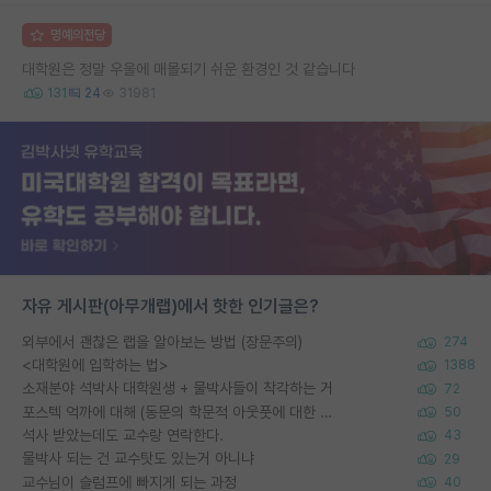
명예의전당
대학원은 정말 우울에 매몰되기 쉬운 환경인 것 같습니다
131
24
31981
자유 게시판(아무개랩)에서 핫한 인기글은?
외부에서 괜찮은 랩을 알아보는 방법 (장문주의)
274
<대학원에 입학하는 법>
1388
소재분야 석박사 대학원생 + 물박사들이 착각하는 거
72
포스텍 억까에 대해 (동문의 학문적 아웃풋에 대한 반박)
50
석사 받았는데도 교수랑 연락한다.
43
물박사 되는 건 교수탓도 있는거 아니냐
29
교수님이 슬럼프에 빠지게 되는 과정
40