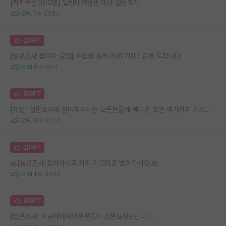
[커피쿠폰 300명] 일반대학원생 대상 설문조사
2
1
2383
김GPT
[설문조사 참여자 모집] 추첨을 통해 커피 기프티콘을 드립니다
0
0
894
김GPT
[재업] 설문조사에 참여해주시는 모든분들께 빽다방 혹은 메가커피 기프티콘을 보내드립니다!(대상:이공계열 대학원생)
2
0
2565
김GPT
🙏[설문조사]참여하시고 커피 기프티콘 받아가세요!🙏
3
1
3446
김GPT
[설문조사] 이공계대학원생분들께 설문요청드립니다.