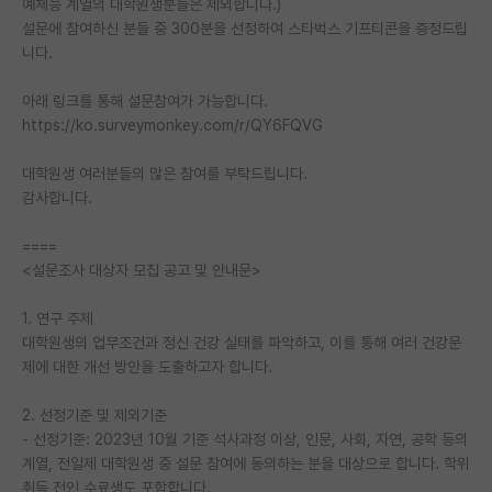
예체능 계열의 대학원생분들은 제외합니다.)
설문에 참여하신 분들 중 300분을 선정하여 스타벅스 기프티콘을 증정드립
PI 전용 게시판
니다.
인문사회 계열 게시판
아래 링크를 통해 설문참여가 가능합니다.
특수/전문대학원 게시판
https://ko.surveymonkey.com/r/QY6FQVG
반도체/AI 게시판
대학원생 여러분들의 많은 참여를 부탁드립니다.
감사합니다.
장학금/장학생 게시판
====
학술 정보 게시판
<설문조사 대상자 모집 공고 및 안내문>
홍보 게시판
1. 연구 주제
커리어
대학원생의 업무조건과 정신 건강 실태를 파악하고, 이를 통해 여러 건강문
제에 대한 개선 방안을 도출하고자 합니다.
유학교육
2. 선정기준 및 제외기준
이벤트
- 선정기준: 2023년 10월 기준 석사과정 이상, 인문, 사회, 자연, 공학 등의
계열, 전일제 대학원생 중 설문 참여에 동의하는 분을 대상으로 합니다. 학위
반도체 아카데미
취득 전인 수료생도 포함합니다.