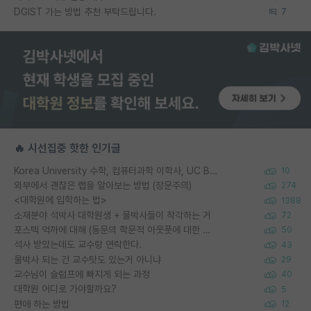
DGIST 가는 방법 추천 부탁드립니다.
7
🔥 시선집중 핫한 인기글
Korea University 수학, 컴퓨터과학 이학사, UC Berkeley 산업공학 대학원 공학박사가 되는 것은 쉽지 않겠죠?
10
외부에서 괜찮은 랩을 알아보는 방법 (장문주의)
274
<대학원에 입학하는 법>
1388
소재분야 석박사 대학원생 + 물박사들이 착각하는 거
72
포스텍 억까에 대해 (동문의 학문적 아웃풋에 대한 반박)
50
석사 받았는데도 교수랑 연락한다.
43
물박사 되는 건 교수탓도 있는거 아니냐
29
교수님이 슬럼프에 빠지게 되는 과정
40
대학원 어디로 가야할까요?
5
편애 하는 방법
12