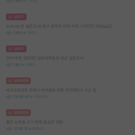
5
5
7306
김GPT
☕️석사논문 설문조사( 연구 참여자 전체 커피 기프티콘 제공)🙏🏻
3
0
2642
김GPT
[커피쿠폰 300명] 일반대학원생 대상 설문조사
2
1
2685
명예의전당
박사과정생과 프레시 박사들을 위한 연구제안서 쓰는 팁
252
43
105935
명예의전당
좋은 논문을 쓰기 위해 필요한 역량
301
12
69992