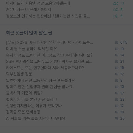
이사이트가 처음엔 정말 도움많이됐는데
13
커뮤니티는 다 쓰레기통이지
5
정보보안 연구하는 입장에선 식별가능한 사진을 올리는건 비추이긴함
5
최근 댓글이 많이 달린 글
[무료] 2026 미국 대학원 유학 스타터팩 - 가이드북 & 합격자 컨택메일 템플릿
645
미박 탑스쿨 유학이 빡세진 이유
19
혹시 이정도 스펙이면 어느정도 잡고 준비해야하나요?
14
SSH 박사과정을 그만두고 지방대 박사로 옮기면 교수의 꿈은 끝일까요?
21
카이스트는 모든 연구실마다 서버 제공해주나요?
15
학부신입생 질문
12
알츠하이머 관련 고등학생 탐구 포트폴리오
9
입학도 안한 신입생이 원래 관심을 받나요
10
물박사의 기준이 뭐임?
17
랩홈피에 다들 본인 사진 올리냐
22
신생랩가지말라는 이유가 있었구나
12
장학금 모은 랩비통장
10
AI 학회들 거품 슬슬 지적이 나오네요
20