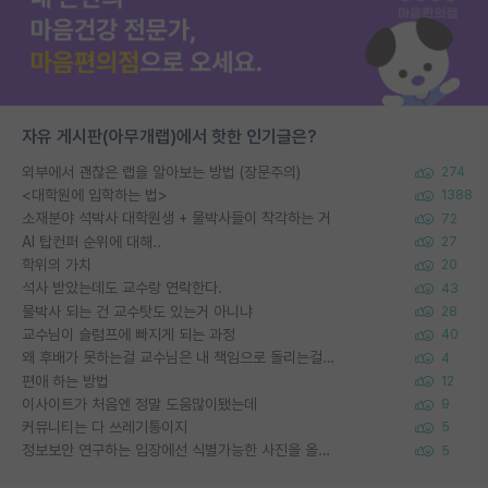
자유 게시판(아무개랩)에서 핫한 인기글은?
외부에서 괜찮은 랩을 알아보는 방법 (장문주의)
274
<대학원에 입학하는 법>
1388
소재분야 석박사 대학원생 + 물박사들이 착각하는 거
72
AI 탑컨퍼 순위에 대해..
27
학위의 가치
20
석사 받았는데도 교수랑 연락한다.
43
물박사 되는 건 교수탓도 있는거 아니냐
28
교수님이 슬럼프에 빠지게 되는 과정
40
왜 후배가 못하는걸 교수님은 내 책임으로 돌리는걸까요?
4
편애 하는 방법
12
이사이트가 처음엔 정말 도움많이됐는데
9
커뮤니티는 다 쓰레기통이지
5
정보보안 연구하는 입장에선 식별가능한 사진을 올리는건 비추이긴함
5