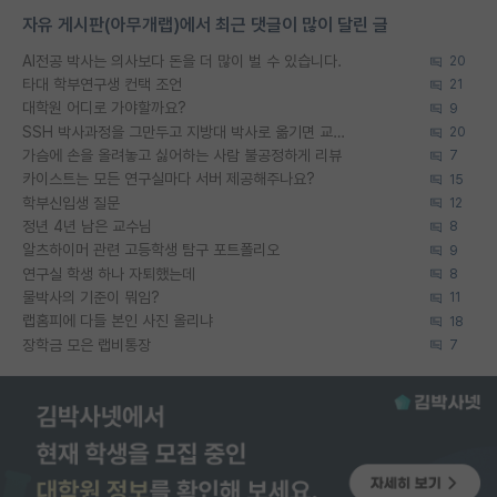
자유 게시판(아무개랩)에서 최근 댓글이 많이 달린 글
AI전공 박사는 의사보다 돈을 더 많이 벌 수 있습니다.
20
타대 학부연구생 컨택 조언
21
대학원 어디로 가야할까요?
9
SSH 박사과정을 그만두고 지방대 박사로 옮기면 교수의 꿈은 끝일까요?
20
가슴에 손을 올려놓고 싫어하는 사람 불공정하게 리뷰
7
카이스트는 모든 연구실마다 서버 제공해주나요?
15
학부신입생 질문
12
정년 4년 남은 교수님
8
알츠하이머 관련 고등학생 탐구 포트폴리오
9
연구실 학생 하나 자퇴했는데
8
물박사의 기준이 뭐임?
11
랩홈피에 다들 본인 사진 올리냐
18
장학금 모은 랩비통장
7