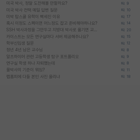
미국 박사, 정말 도전해볼 만할까요?
9
미국 박사 컨택 메일 답변 질문
10
미박 탑스쿨 유학이 빡세진 이유
17
혹시 이정도 스펙이면 어느정도 잡고 준비해야하나요?
14
SSH 박사과정을 그만두고 지방대 박사로 옮기면 교수의 꿈은 끝일까요?
20
카이스트는 모든 연구실마다 서버 제공해주나요?
15
학부신입생 질문
12
정년 4년 남은 교수님
8
알츠하이머 관련 고등학생 탐구 포트폴리오
9
연구실 학생 하나 자퇴했는데
8
물박사의 기준이 뭐임?
11
랩홈피에 다들 본인 사진 올리냐
18