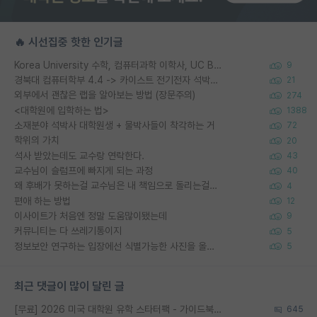
🔥 시선집중 핫한 인기글
Korea University 수학, 컴퓨터과학 이학사, UC Berkeley 산업공학 대학원 공학박사가 되는 것은 쉽지 않겠죠?
9
경북대 컴퓨터학부 4.4 -> 카이스트 전기전자 석박사통합과정 합격
21
외부에서 괜찮은 랩을 알아보는 방법 (장문주의)
274
<대학원에 입학하는 법>
1388
소재분야 석박사 대학원생 + 물박사들이 착각하는 거
72
학위의 가치
20
석사 받았는데도 교수랑 연락한다.
43
교수님이 슬럼프에 빠지게 되는 과정
40
왜 후배가 못하는걸 교수님은 내 책임으로 돌리는걸까요?
4
편애 하는 방법
12
이사이트가 처음엔 정말 도움많이됐는데
9
커뮤니티는 다 쓰레기통이지
5
정보보안 연구하는 입장에선 식별가능한 사진을 올리는건 비추이긴함
5
최근 댓글이 많이 달린 글
[무료] 2026 미국 대학원 유학 스타터팩 - 가이드북 & 합격자 컨택메일 템플릿
645