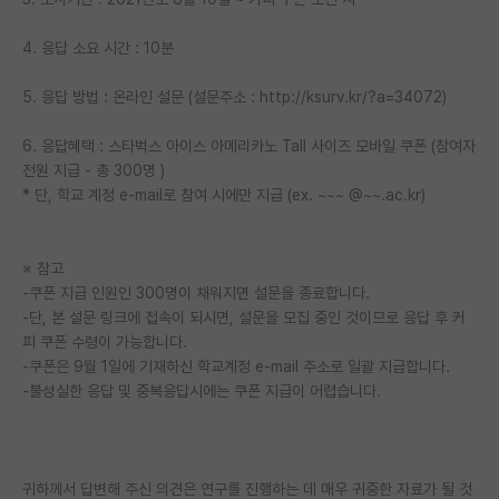
PI 전용 게시판
4. 응답 소요 시간 : 10분
인문사회 계열 게시판
5. 응답 방법 : 온라인 설문 (설문주소 : http://ksurv.kr/?a=34072)
특수/전문대학원 게시판
6. 응답혜택 : 스타벅스 아이스 아메리카노 Tall 사이즈 모바일 쿠폰 (참여자
반도체/AI 게시판
전원 지급 - 총 300명 )
* 단, 학교 계정 e-mail로 참여 시에만 지급 (ex. ~~~ @~~.ac.kr)
장학금/장학생 게시판
학술 정보 게시판
※ 참고
-쿠폰 지급 인원인 300명이 채워지면 설문을 종료합니다.
홍보 게시판
-단, 본 설문 링크에 접속이 되시면, 설문을 모집 중인 것이므로 응답 후 커
피 쿠폰 수령이 가능합니다.
커리어
-쿠폰은 9월 1일에 기재하신 학교계정 e-mail 주소로 일괄 지급합니다.
유학교육
-불성실한 응답 및 중복응답시에는 쿠폰 지급이 어렵습니다.
이벤트
반도체 아카데미
귀하께서 답변해 주신 의견은 연구를 진행하는 데 매우 귀중한 자료가 될 것