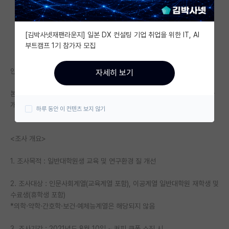
자유 게시판(아무개랩)
[김박사넷재팬라운지] 일본 DX 컨설팅 기업 취업을 위한 IT, AI
미국 유학 게시판
부트캠프 1기 참가자 모집
미국 대학원 합격 후기 게시판
안녕하세요?
자세히 보기
대학원생 모집 게시판
본 조사는 일반대학원생의 교육 및 연구환경 질 개선 위한 설문조사로 조사
대학원 합격 후기 게시판
개요는 다음과 같습니다.
하루 동안 이 컨텐츠 보지 않기
연구실(PI) 홍보 게시판
<조사 개요>
석박사 채용 정보 게시판
1. 조사목적 : 일반대학원생 교육 및 연구환경 질 개선
임용 정보 게시판
학부 인턴 게시판
2. 조사대상 : 인문사회계열(교육계열 포함), 이공계열 일반대학원 재학생 및
수료생(휴학생 포함)
취업 게시판
*의학·약학·간호학·보건·예체능계열은 해당되지 않음
임용 후기 게시판
3. 조사기간 : 2021년도 8월 10일 ~ 커피 쿠폰 소진 시