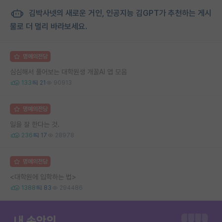
김박사넷의 새로운 거인, 인공지능 김GPT가 추천하는 게시
물로 더 멀리 바라보세요.
명예의전당
심심해서 풀어보는 대학원생 개꿀AI 앱 모음
133
21
90913
명예의전당
일을 잘 한다는 것.
236
17
28978
명예의전당
<대학원에 입학하는 법>
1388
83
294486