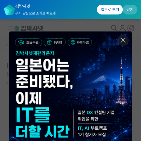
김박사넷
앱으로 보기
닫기
푸시 알림으로 소식을 빠르게
커뮤니티 홈
자유 게시판(아무개랩)
대학원생 모집
[커피쿠폰 300명] 일반대학원생 대상 설문조사
국내대학원 정보
침착한 아르키메데스
연구실&오픈랩
2021.08.25
1
2383
커뮤니티
커뮤니티 홈
전체글보기
베스트 게시판
IF 명예의전당