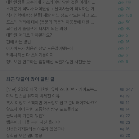
대학원생들 교수에게 가스라이팅 당한 것은 이해가 갑니다. 안타깝네요.
119
소재분야 석박사 대학원생 + 물박사들이 착각하는 거
76
석사입학예정생 분들! 제발 어느 정도 각오는 하고 오세요.
156
포스텍 억까에 대해 (동문의 학문적 아웃풋에 대한 반박)
50
교수님이 슬럼프에 빠지게 되는 과정
40
대학원 어디로 가야할까요?
5
편애 하는 방법
16
이사이트가 처음엔 정말 도움많이됐는데
14
커뮤니티는 다 쓰레기통이지
6
정보보안 연구하는 입장에선 식별가능한 사진을 올리는건 비추이긴함
6
최근 댓글이 많이 달린 글
[무료] 2026 미국 대학원 유학 스타터팩 - 가이드북 & 합격자 컨택메일 템플릿
647
미박 탑스쿨 유학이 빡세진 이유
19
혹시 이정도 스펙이면 어느정도 잡고 준비해야하나요?
14
알츠하이머 관련 고등학생 탐구 포트폴리오
14
물박사의 기준이 뭐임?
22
랩홈피에 다들 본인 사진 올리냐
23
신생랩가지말라는 이유가 있었구나
16
장학금 모은 랩비통장
20