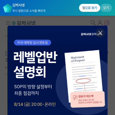
김박사넷
앱으로 보기
닫기
푸시 알림으로 소식을 빠르게
커뮤니티 홈
자유 게시판(아무개랩)
대학원생 모집
[🌟스타벅스 기프티콘] 일반대학원 석사과정생 대상 설문
국내대학원 정보
조사
연구실&오픈랩
비관적인 블레즈 파스칼
커뮤니티
2024.06.12
0
1148
커뮤니티 홈
전체글보기
베스트 게시판
IF 명예의전당