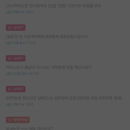
[석사학위논문 연구참여자 모집] 1만원 기프티콘 추첨합니다!
0
1
1561
김GPT
[설문조사] 이공계대학원생분들께 설문요청드립니다.
5
5
7308
김GPT
카이스트나 충남대 다니시는 대학원생 분들 계신가요?!
24
21
8734
김GPT
[대학원생 정신건강 실태조사] 설문참여 요청 (300명 추첨 커피쿠폰 증정)
2
1
1592
명예의전당
박사논문 쓰는 엄마 계신가요?