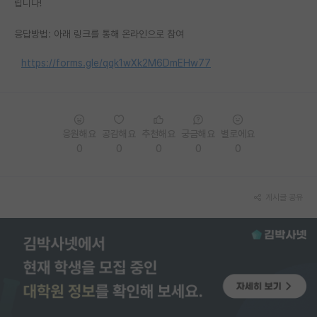
립니다!
PI 전용 게시판
응답방법: 아래 링크를 통해 온라인으로 참여
인문사회 계열 게시판
https://forms.gle/qqk1wXk2M6DmEHw77
특수/전문대학원 게시판
반도체/AI 게시판
응원해요
공감해요
추천해요
궁금해요
별로에요
장학금/장학생 게시판
0
0
0
0
0
학술 정보 게시판
홍보 게시판
게시글 공유
커리어
유학교육
이벤트
반도체 아카데미