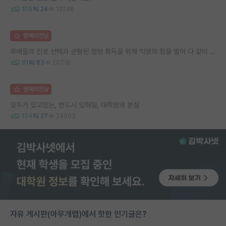
105
24
13246
명예의전당
후배들의 진로 선택과 균형된 정보 획득을 위해 익명의 힘을 빌어 다 같이 연봉 공개 타임 한번 갖는 것 어때요?
81
63
20718
명예의전당
모두가 잊고있는, 반드시 잊혀질, 대학원의 본질
154
27
24983
자유 게시판(아무개랩)에서 핫한 인기글은?