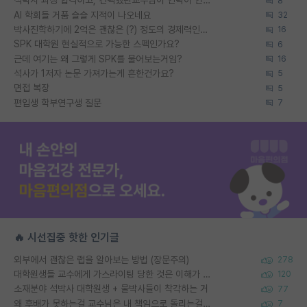
석박사 과정 합격하고, 컨택했던교수님이 연락이 안됩니다...
8
AI 학회들 거품 슬슬 지적이 나오네요
32
박사진학하기에 2억은 괜찮은 (?) 정도의 경제력인가요
16
SPK 대학원 현실적으로 가능한 스펙인가요?
6
근데 여기는 왜 그렇게 SPK를 물어보는거임?
16
석사가 1저자 논문 가져가는게 흔한건가요?
5
면접 복장
5
편입생 학부연구생 질문
7
🔥 시선집중 핫한 인기글
외부에서 괜찮은 랩을 알아보는 방법 (장문주의)
278
대학원생들 교수에게 가스라이팅 당한 것은 이해가 갑니다. 안타깝네요.
120
소재분야 석박사 대학원생 + 물박사들이 착각하는 거
77
왜 후배가 못하는걸 교수님은 내 책임으로 돌리는걸까요?
7