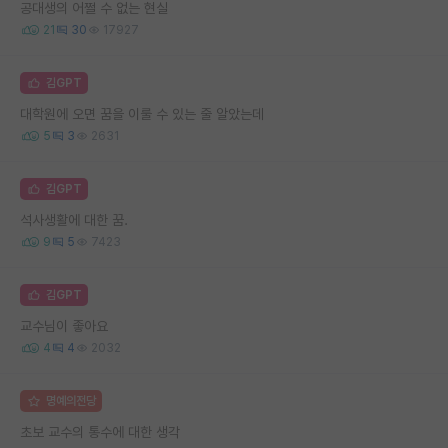
공대생의 어쩔 수 없는 현실
21
30
17927
김GPT
대학원에 오면 꿈을 이룰 수 있는 줄 알았는데
5
3
2631
김GPT
석사생활에 대한 꿈.
9
5
7423
김GPT
교수님이 좋아요
4
4
2032
명예의전당
초보 교수의 통수에 대한 생각