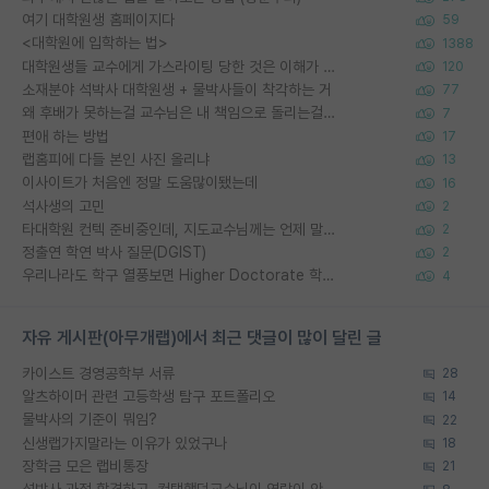
여기 대학원생 홈페이지다
59
<대학원에 입학하는 법>
1388
대학원생들 교수에게 가스라이팅 당한 것은 이해가 갑니다. 안타깝네요.
120
소재분야 석박사 대학원생 + 물박사들이 착각하는 거
77
왜 후배가 못하는걸 교수님은 내 책임으로 돌리는걸까요?
7
편애 하는 방법
17
랩홈피에 다들 본인 사진 올리냐
13
이사이트가 처음엔 정말 도움많이됐는데
16
석사생의 고민
2
타대학원 컨텍 준비중인데, 지도교수님께는 언제 말씀드려야 할까요?
2
정출연 학연 박사 질문(DGIST)
2
우리나라도 학구 열풍보면 Higher Doctorate 학위가 필요하다고 봅니다.
4
자유 게시판(아무개랩)에서 최근 댓글이 많이 달린 글
카이스트 경영공학부 서류
28
알츠하이머 관련 고등학생 탐구 포트폴리오
14
물박사의 기준이 뭐임?
22
신생랩가지말라는 이유가 있었구나
18
장학금 모은 랩비통장
21