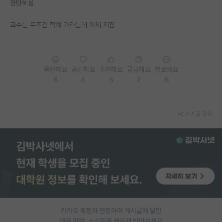
한탄해봄
PI 전용 게시판
교수는 무조건 학계 가라는데 이제 지침
인문사회 계열 게시판
특수/전문대학원 게시판
응원해요
공감해요
추천해요
궁금해요
별로에요
반도체/AI 게시판
8
4
5
2
6
장학금/장학생 게시판
학술 정보 게시판
게시글 공유
홍보 게시판
커리어
유학교육
이벤트
카카오 계정과 연동하여 게시글에 달린
반도체 아카데미
댓글 알람, 소식등을 빠르게 받아보세요