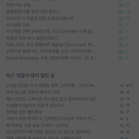
편애 하는 방법
17
랩홈피에 다들 본인 사진 올리냐
13
이사이트가 처음엔 정말 도움많이됐는데
16
석사생의 고민
2
타대학원 컨텍 준비중인데, 지도교수님께는 언제 말씀드려야 할까요?
2
정출연 학연 박사 질문(DGIST)
2
우리나라도 학구 열풍보면 Higher Doctorate 학위가 필요하다고 봅니다.
4
컨택이후 랩매니저, PhD학생들 소개 시켜주신거면 거의 컨펌에 가깝나요?
2
Korea University 수학, 컴퓨터과학 이학사, UC Berkeley 산업공학 대학원 공학박사가 되는 것은 쉽지 않겠죠?
11
최근 댓글이 많이 달린 글
[무료] 2026 미국 대학원 유학 스타터팩 - 가이드북 & 합격자 컨택메일 템플릿
652
미박 탑스쿨 유학이 빡세진 이유
19
혹시 이정도 스펙이면 어느정도 잡고 준비해야하나요?
14
신생랩가지말라는 이유가 있었구나
18
장학금 모은 랩비통장
21
석박사 과정 합격하고, 컨택했던교수님이 연락이 안됩니다...
8
AI 학회들 거품 슬슬 지적이 나오네요
32
박사진학하기에 2억은 괜찮은 (?) 정도의 경제력인가요
16
SPK 대학원 현실적으로 가능한 스펙인가요?
6