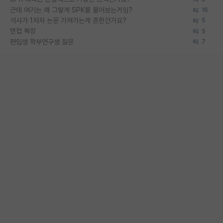
근데 여기는 왜 그렇게 SPK를 물어보는거임?
16
석사가 1저자 논문 가져가는게 흔한건가요?
5
면접 복장
5
편입생 학부연구생 질문
7