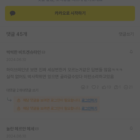
재팬라운지 🌸
카카오로 시작하기
댓글 45개
댓글쓰기
씩씩한 비트겐슈타인
2024.06.10
하이브레인넷 보면 진짜 세상변한거 모르는거같은 답변들 많음ㅋㅋㅋ
실적 없어도 박사학위만 있으면 골라갈수있다 이런소리하고있음
3
2
13
1
21
대댓글 2개
대댓글 쓰기
해당 댓글을 보려면 로그인이 필요합니다.
로그인하기
해당 댓글을 보려면 로그인이 필요합니다.
로그인하기
놀란 헤르만 헤세
2024.06.10