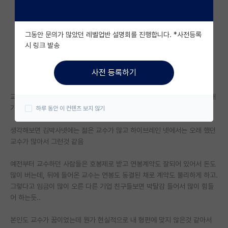
자유 게시판(아무개랩)
그동안 문의가 많았던 레벨업반 설명회를 진행합니다. *사전등록
미국 유학 게시판
시 링크 발송
미국 대학원 합격 후기 게시판
사전 등록하기
대학원생 모집 게시판
교수라는 직업에 대해서 김박사넷에는 한탄이 많고,.하이브레인넷에서는 대
대학원 합격 후기 게시판
기업보다 좋다는 평이 많던데
하루 동안 이 컨텐츠 보지 않기
연구실(PI) 홍보 게시판
생각해보면 김박사넷에는 젊은 교수가 많고 하이브레인 넷에서는 오래 했던
교수가 많아서 그런것 같음
석박사 채용 정보 게시판
임용 정보 게시판
예전부터 교수하던 사람들은 호봉제로 받고 연봉계약도 잘되어 있어서 돈도
많이 버는데, 뒤에 들어온 교수는 연봉도 동결된 채로 계약도 불리하게 하고.
학부 인턴 게시판
그렇다고 임금이 많이 오른 다른 기업 친구들보면 박탈감 들어서 많이 힘들
어 하는듯..
취업 게시판
본인도 교수가 꿈이었는데 뭔가 현실적으로 내 형편에 맞지 않은것 같아서
임용 후기 게시판