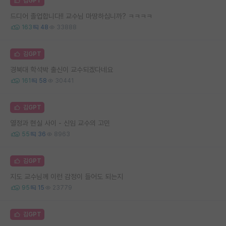
김GPT
드디어 졸업합니다!! 교수님 마땅하십니까? ㅋㅋㅋㅋ
163
48
33888
김GPT
경북대 학석박 출신이 교수되겠다네요
161
58
30441
김GPT
열정과 현실 사이 - 신임 교수의 고민
55
36
8963
김GPT
지도 교수님께 이런 감정이 들어도 되는지
95
15
23779
김GPT