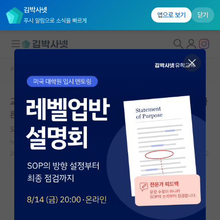
김박사넷
앱으로 보기
닫기
푸시 알림으로 소식을 빠르게
커뮤니티 홈
자유 게시판(아무개랩)
대학원생 모집
교수라는 직업이 김박사넷이랑 하이브레인이랑 평가가 다
국내대학원 정보
른듯
연구실&오픈랩
도도한 그레이스 호퍼
*
커뮤니티
누적 신고가 50개 이상인 사용자입니다.
2024.06.10
45
38824
커뮤니티 홈
전체글보기
베스트 게시판
IF 명예의전당