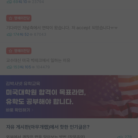
69
10
23794
명예의전당
기다리던 저널측에서 연락이 왔습니다. 저 accept 되었습니다ㅠㅠ
174
52
67043
명예의전당
교수대신 미국 빅테크에서 일하는 이유
153
105
104479
자유 게시판(아무개랩)에서 핫한 인기글은?
외부에서 괜찮은 랩을 알아보는 방법 (장문주의)
278