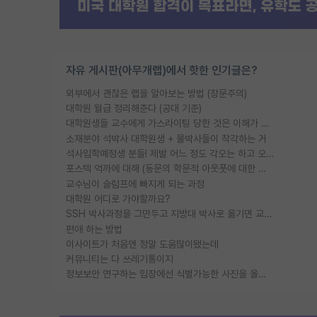
자유 게시판(아무개랩)에서 핫한 인기글은?
외부에서 괜찮은 랩을 알아보는 방법 (장문주의)
대학원 월급 정리해준다 (공대 기준)
대학원생들 교수에게 가스라이팅 당한 것은 이해가 갑니다. 안타깝네요.
소재분야 석박사 대학원생 + 물박사들이 착각하는 거
석사입학예정생 분들! 제발 어느 정도 각오는 하고 오세요.
포스텍 억까에 대해 (동문의 학문적 아웃풋에 대한 반박)
교수님이 슬럼프에 빠지게 되는 과정
대학원 어디로 가야할까요?
SSH 박사과정을 그만두고 지방대 박사로 옮기면 교수의 꿈은 끝일까요?
편애 하는 방법
이사이트가 처음엔 정말 도움많이됐는데
커뮤니티는 다 쓰레기통이지
정보보안 연구하는 입장에선 식별가능한 사진을 올리는건 비추이긴함