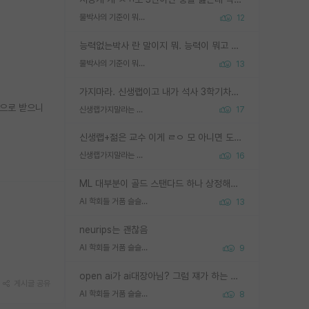
물박사의 기준이 뭐임?
12
능력없는박사 란 말이지 뭐. 능력이 뭐고 능력이 있다는게 뭔지는 사람마다 기준이 다르니까 얘기해봐야 서로 자기 기준만 얘기해서 논쟁이 끝이 안나고. 주위에서 능력있고 야심있는 신입생이 교수가 유의미한 피드백을 아예 안주면서 제대로된 과제에 참여해볼 기회도 제공하지 않고 잡일 뺑뺑이만 돌려서 맨날 단순작업만 하면서 밤새다가 눈빛이 점점 죽어가는걸 본 사람은 물박사는 교수탓이라고 하고, 교수는 이것저것 알려도 주고 기회도 주고 사수 동기 붙여주면서 어떻게든 끌고가려고 하는데 본인이 매일 뺀질거리면서 출근 하는둥마는둥 하다가 기껏 와서도 폰이나 쳐다보다가 실험 망치고 저녁약속있어서 먼저 가볼게요~ 하는걸 본 사람은 물박사는 본인탓이라고 함.
물박사의 기준이 뭐임?
13
가지마라. 신생랩이고 내가 석사 3학기차인데 최고참인데 나도 아무것도 모르는데 교수가 후배들 왜 논문 교육 안시키냐. 논문 왜 안 써오냐 닦달한다
적으로 받으니
신생랩가지말라는 이유가 있었구나
17
신생랩+젊은 교수 이게 ㄹㅇ 모 아니면 도인듯.
신생랩가지말라는 이유가 있었구나
16
ML 대부분이 골드 스탠다드 하나 상정해놓고 (벤치마크 데이터셋이 여러 개면 여러 개 상정) 그거 얼마나 잘 맞추나 싸움임 가끔 번뜩이는 설계 철학을 보여주는 논문들도 있지만 대부분 그거 성적 얼마나 더 올리느라에 혈안이 되어 있는 측면이 잇음
AI 학회들 거품 슬슬 지적이 나오네요
13
neurips는 괜찮음
AI 학회들 거품 슬슬 지적이 나오네요
9
open ai가 ai대장아님? 그럼 쟤가 하는 말이 다 맞겠네
게시글 공유
AI 학회들 거품 슬슬 지적이 나오네요
8