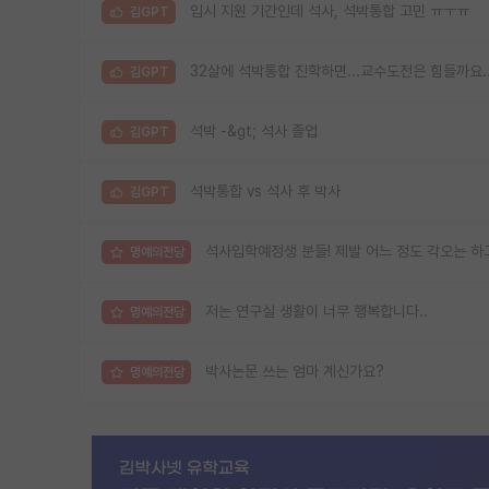
입시 지원 기간인데 석사, 석박통합 고민 ㅠㅜㅠ
김GPT
32살에 석박통합 진학하면...교수도전은 힘들까요.
김GPT
석박 -&gt; 석사 졸업
김GPT
석박통합 vs 석사 후 박사
김GPT
석사입학예정생 분들! 제발 어느 정도 각오는 하
명예의전당
저는 연구실 생활이 너무 행복합니다..
명예의전당
박사논문 쓰는 엄마 계신가요?
명예의전당