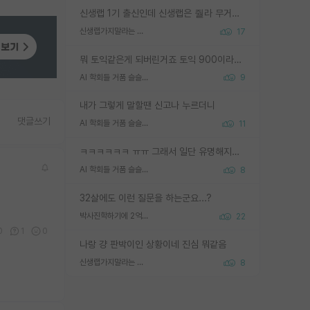
신생랩 1기 출신인데 신생랩은 줠라 무거운 바벨 같은거임. 들면 대박인데 못들면 깔려 죽음. 아무도 알려주지 않는 환경에서 자생해야하지만, 일단 살아남았다면 그 어떤 사람보다 악착같고 생존력 높은 사람으로 거듭날 수 있음
신생랩가지말라는 이유가 있었구나
17
뭐 토익같은게 되버린거죠 토익 900이라고 영어잘하는건 아닙니다만 잘하는사람은 다 900을 넘는 그런
AI 학회들 거품 슬슬 지적이 나오네요
9
내가 그렇게 말할땐 신고나 누르더니
댓글쓰기
AI 학회들 거품 슬슬 지적이 나오네요
11
ㅋㅋㅋㅋㅋㅋ ㅠㅠ 그래서 일단 유명해지는게 중요한거같습니다
AI 학회들 거품 슬슬 지적이 나오네요
8
32살에도 이런 질문을 하는군요...?
박사진학하기에 2억은 괜찮은 (?) 정도의 경제력인가요
22
0
1
0
나랑 걍 판박이인 상황이네 진심 뭐같음
신생랩가지말라는 이유가 있었구나
8