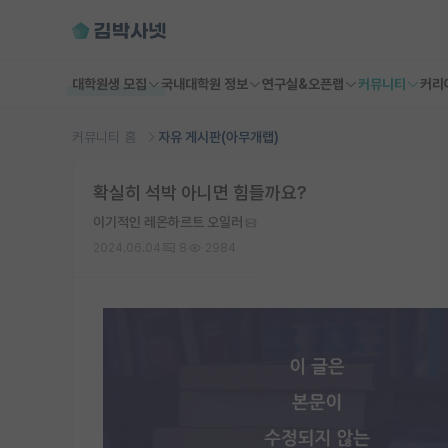
대학원생 모집
국내대학원 정보
연구실&오픈랩
커뮤니티
커리
커뮤니티 홈
자유 게시판(아무개랩)
확실히 석박 아니면 힘들까요?
이기적인 레온하르트 오일러
2024.06.04
8
2984