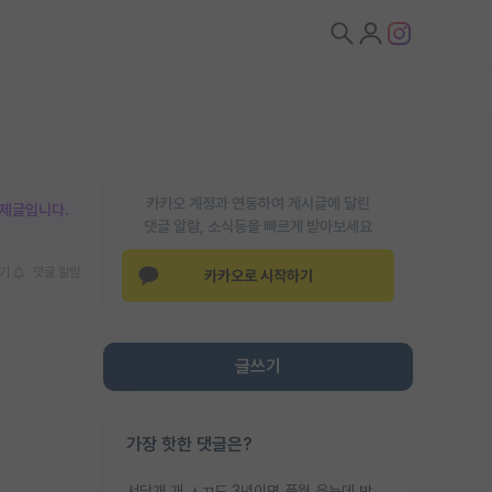
카카오 계정과 연동하여 게시글에 달린
박제글입니다.
댓글 알람, 소식등을 빠르게 받아보세요
기
댓글 알람
카카오로 시작하기
글쓰기
가장 핫한 댓글은?
서당개 개 ㅅㄲ도 3년이면 풍월 읊는데 박사 5년 이상 대리고 있으면서 물된건 교수 탓 맞는ㄱ게 거기가 서당이 아니란 소리임