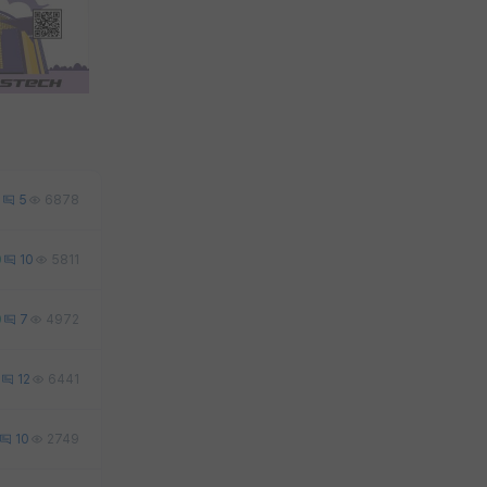
9
5
6878
0
10
5811
0
7
4972
12
6441
10
2749