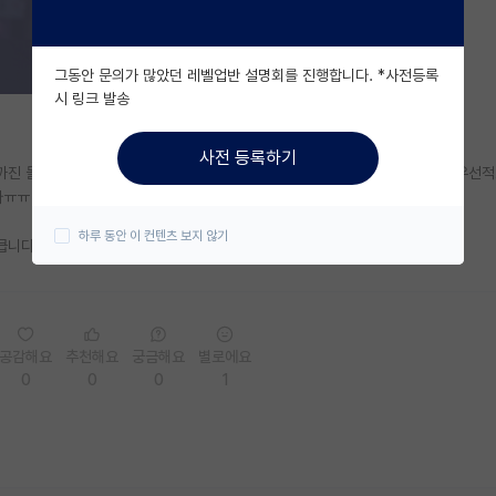
그동안 문의가 많았던 레벨업반 설명회를 진행합니다. *사전등록
시 링크 발송
사전 등록하기
진 몰라도 박사까진 너무 길다고 생각하는데, skp yk는 대부분 석박통합을 우선
다ㅠㅠ
하루 동안 이 컨텐츠 보지 않기
 큽니다
공감해요
추천해요
궁금해요
별로에요
0
0
0
1