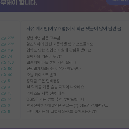
자유 게시판(아무개랩)에서 최근 댓글이 많이 달린 글
정년 4년 남은 교수님
275
알츠하이머 관련 고등학생 탐구 포트폴리오
275
입학도 안한 신입생이 원래 관심을 받나요
119
물박사의 기준이 뭐임?
74
랩홈피에 다들 본인 사진 올리냐
156
신생랩가지말라는 이유가 있었구나
50
오늘 카이스트 발표
40
장학금 모은 랩비통장
5
AI 학회들 거품 슬슬 지적이 나오네요
9
카이스트 서류 전형 배수
15
DGIST 가는 방법 추천 부탁드립니다.
14
박사진학하기에 2억은 괜찮은 (?) 정도의 경제력인가요
6
근데 여기는 왜 그렇게 SPK를 물어보는거임?
5