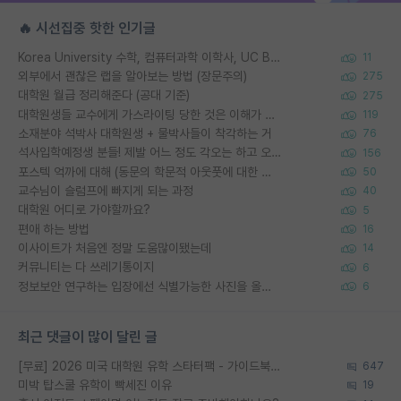
🔥 시선집중 핫한 인기글
Korea University 수학, 컴퓨터과학 이학사, UC Berkeley 산업공학 대학원 공학박사가 되는 것은 쉽지 않겠죠?
11
외부에서 괜찮은 랩을 알아보는 방법 (장문주의)
275
대학원 월급 정리해준다 (공대 기준)
275
대학원생들 교수에게 가스라이팅 당한 것은 이해가 갑니다. 안타깝네요.
119
소재분야 석박사 대학원생 + 물박사들이 착각하는 거
76
석사입학예정생 분들! 제발 어느 정도 각오는 하고 오세요.
156
포스텍 억까에 대해 (동문의 학문적 아웃풋에 대한 반박)
50
교수님이 슬럼프에 빠지게 되는 과정
40
대학원 어디로 가야할까요?
5
편애 하는 방법
16
이사이트가 처음엔 정말 도움많이됐는데
14
커뮤니티는 다 쓰레기통이지
6
정보보안 연구하는 입장에선 식별가능한 사진을 올리는건 비추이긴함
6
최근 댓글이 많이 달린 글
[무료] 2026 미국 대학원 유학 스타터팩 - 가이드북 & 합격자 컨택메일 템플릿
647
미박 탑스쿨 유학이 빡세진 이유
19