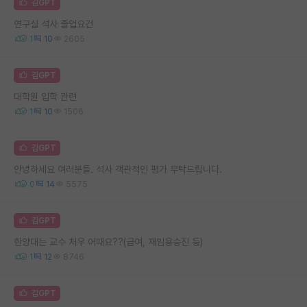
김GPT
연구실 석사 졸업요건
1
10
2605
김GPT
대학원 입학 관련
1
10
1506
김GPT
안녕하세요 여러분들. 석사 객관적인 평가 부탁드립니다.
0
14
5575
김GPT
한양대는 교수 처우 어때요??(급여, 재임용승진 등)
1
12
8746
김GPT