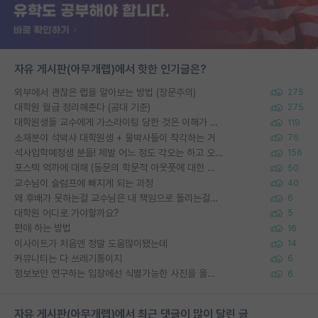
자유 게시판(아무개랩)에서 핫한 인기글은?
외부에서 괜찮은 랩을 알아보는 방법 (장문주의)
275
대학원 월급 정리해준다 (공대 기준)
275
대학원생들 교수에게 가스라이팅 당한 것은 이해가 갑니다. 안타깝네요.
119
소재분야 석박사 대학원생 + 물박사들이 착각하는 거
76
석사입학예정생 분들! 제발 어느 정도 각오는 하고 오세요.
156
포스텍 억까에 대해 (동문의 학문적 아웃풋에 대한 반박)
50
교수님이 슬럼프에 빠지게 되는 과정
40
왜 후배가 못하는걸 교수님은 내 책임으로 돌리는걸까요?
6
대학원 어디로 가야할까요?
5
편애 하는 방법
16
이사이트가 처음엔 정말 도움많이됐는데
14
커뮤니티는 다 쓰레기통이지
6
정보보안 연구하는 입장에선 식별가능한 사진을 올리는건 비추이긴함
6
자유 게시판(아무개랩)에서 최근 댓글이 많이 달린 글