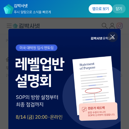
김박사넷
앱으로 보기
닫기
푸시 알림으로 소식을 빠르게
커뮤니티 홈
자유 게시판(아무개랩)
대학원생 모집
숭실대 교원 채용 근황
국내대학원 정보
무심한 한나 아렌트
연구실&오픈랩
2024.06.02
15
7736
커뮤니티
커뮤니티 홈
전체글보기
베스트 게시판
IF 명예의전당