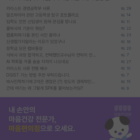
카이스트 경영공학부 서류
28
알츠하이머 관련 고등학생 탐구 포트폴리오
14
입학도 안한 신입생이 원래 관심을 받나요
11
물박사의 기준이 뭐임?
22
랩홈피에 다들 본인 사진 올리냐
23
신생랩가지말라는 이유가 있었구나
16
장학금 모은 랩비통장
20
석박사 과정 합격하고, 컨택했던교수님이 연락이 안됩니다...
7
AI 학회들 거품 슬슬 지적이 나오네요
27
카이스트 서류 전형 배수
10
DGIST 가는 방법 추천 부탁드립니다.
7
박사진학하기에 2억은 괜찮은 (?) 정도의 경제력인가요
15
근데 여기는 왜 그렇게 SPK를 물어보는거임?
9