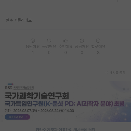
PI 전용 게시판
필수 서류라네요
인문사회 계열 게시판
특수/전문대학원 게시판
반도체/AI 게시판
응원해요
공감해요
추천해요
궁금해요
별로에요
1
0
0
0
8
장학금/장학생 게시판
학술 정보 게시판
게시글 공유
홍보 게시판
커리어
유학교육
이벤트
반도체 아카데미
카카오 계정과 연동하여 게시글에 달린