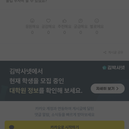
졸업 무사히 할 수 있겠죠?
PI 전용 게시판
인문사회 계열 게시판
응원해요
공감해요
추천해요
궁금해요
별로에요
특수/전문대학원 게시판
0
0
0
0
0
반도체/AI 게시판
게시글 공유
장학금/장학생 게시판
학술 정보 게시판
홍보 게시판
커리어
유학교육
카카오 계정과 연동하여 게시글에 달린
이벤트
댓글 알람, 소식등을 빠르게 받아보세요
반도체 아카데미
카카오로 시작하기