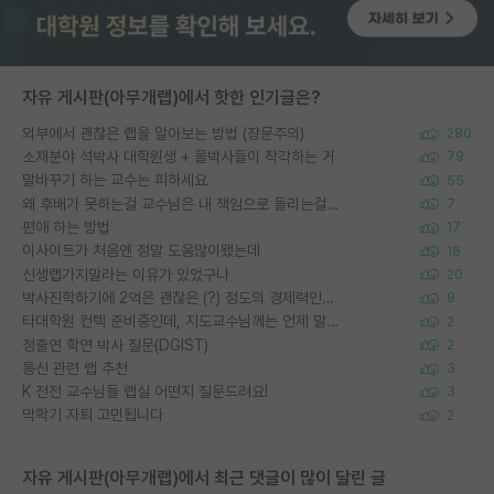
자유 게시판(아무개랩)에서 핫한 인기글은?
외부에서 괜찮은 랩을 알아보는 방법 (장문주의)
280
소재분야 석박사 대학원생 + 물박사들이 착각하는 거
79
말바꾸기 하는 교수는 피하세요
55
왜 후배가 못하는걸 교수님은 내 책임으로 돌리는걸까요?
7
편애 하는 방법
17
이사이트가 처음엔 정말 도움많이됐는데
16
신생랩가지말라는 이유가 있었구나
20
박사진학하기에 2억은 괜찮은 (?) 정도의 경제력인가요
9
타대학원 컨텍 준비중인데, 지도교수님께는 언제 말씀드려야 할까요?
2
정출연 학연 박사 질문(DGIST)
2
통신 관련 랩 추천
3
K 전전 교수님들 랩실 어떤지 질문드려요!
3
막학기 자퇴 고민됩니다
2
자유 게시판(아무개랩)에서 최근 댓글이 많이 달린 글