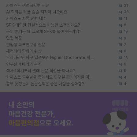
카이스트 경영공학부 서류
31
AI 학회들 거품 슬슬 지적이 나오네요
33
카이스트 서류 전형 배수
11
SPK 대학원 현실적으로 가능한 스펙인가요?
6
근데 여기는 왜 그렇게 SPK를 물어보는거임?
19
면접 복장
9
편입생 학부연구생 질문
7
세컨티어 학회의 위상
6
우리나라도 학구 열풍보면 Higher Doctorate 학위가 필요하다고 봅니다.
13
연구실 후배와의 관계
6
석사 1학기부터 원래 논문 작성을 하나요?
9
카이스트 교수님들 중에서도 연구실 홈페이지를 마련 안 하신 분들이 계시던데
4
공부 못했는데 논문실적은 좋은 사람을 싫어함?
4