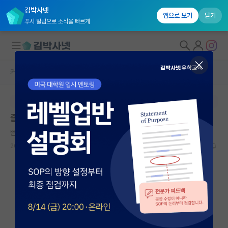
김박사넷
앱으로 보기
닫기
푸시 알림으로 소식을 빠르게
커뮤니티 홈
자유 게시판(아무개랩)
대학원생 모집
본문이 수정되지 않는 박제글입니다.
국내대학원 정보
졸업, 가능할까요?
연구실&오픈랩
뻔뻔한 알렉산더 플레밍
커뮤니티
2024.05.29
6
1282
커뮤니티 홈
전체글보기
베스트 게시판
IF 명예의전당