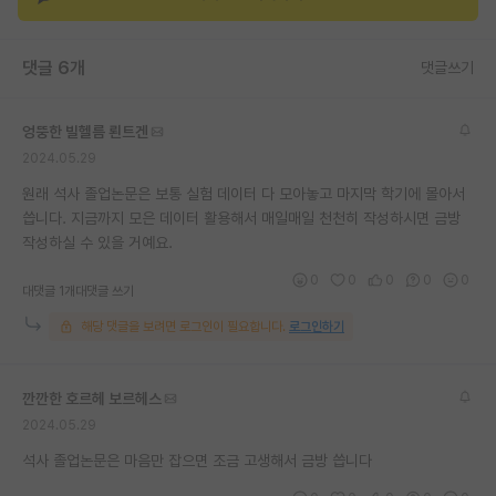
재팬라운지 🌸
댓글 6개
댓글쓰기
엉뚱한 빌헬름 뢴트겐
2024.05.29
원래 석사 졸업논문은 보통 실험 데이터 다 모아놓고 마지막 학기에 몰아서
씁니다. 지금까지 모은 데이터 활용해서 매일매일 천천히 작성하시면 금방
작성하실 수 있을 거예요.
0
0
0
0
0
대댓글 1개
대댓글 쓰기
해당 댓글을 보려면 로그인이 필요합니다.
로그인하기
깐깐한 호르헤 보르헤스
2024.05.29
석사 졸업논문은 마음만 잡으면 조금 고생해서 금방 씁니다