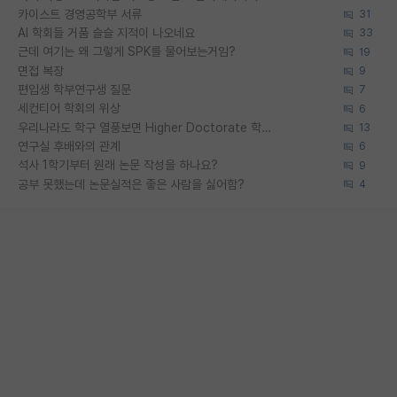
카이스트 경영공학부 서류
31
AI 학회들 거품 슬슬 지적이 나오네요
33
근데 여기는 왜 그렇게 SPK를 물어보는거임?
19
면접 복장
9
편입생 학부연구생 질문
7
세컨티어 학회의 위상
6
우리나라도 학구 열풍보면 Higher Doctorate 학위가 필요하다고 봅니다.
13
연구실 후배와의 관계
6
석사 1학기부터 원래 논문 작성을 하나요?
9
공부 못했는데 논문실적은 좋은 사람을 싫어함?
4