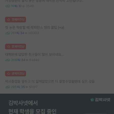
가정형편이 좋지 못한 상황에 대학원 진학이 고민됩니다..
10
10
3540
명예의전당
첫 논문 작성할 때 레퍼런스 정리 꿀팁 (+a)
261
34
110303
명예의전당
대학원에 답답한 친구들이 많이 보이네요...
308
34
64840
명예의전당
박사졸업을 앞두고 더 일찍알았으면 더 잘할수있을텐데 싶은 것들
295
35
51197