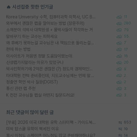
🔥 시선집중 핫한 인기글
Korea University 수학, 컴퓨터과학 이학사, UC Berkeley 산업공학 대학원 공학박사가 되는 것은 쉽지 않겠죠?
11
외부에서 괜찮은 랩을 알아보는 방법 (장문주의)
280
소재분야 석박사 대학원생 + 물박사들이 착각하는 거
79
말바꾸기 하는 교수는 피하세요
55
왜 후배가 못하는걸 교수님은 내 책임으로 돌리는걸까요?
7
편애 하는 방법
17
이사이트가 처음엔 정말 도움많이됐는데
16
신생랩가지말라는 이유가 있었구나
20
박사진학하기에 2억은 괜찮은 (?) 정도의 경제력인가요
9
타대학원 컨텍 준비중인데, 지도교수님께는 언제 말씀드려야 할까요?
2
정출연 학연 박사 질문(DGIST)
2
통신 관련 랩 추천
3
K 전전 교수님들 랩실 어떤지 질문드려요!
3
최근 댓글이 많이 달린 글
[무료] 2026 미국 대학원 유학 스타터팩 - 가이드북 & 합격자 컨택메일 템플릿
653
미박 탑스쿨 유학이 빡세진 이유
19
혹시 이정도 스펙이면 어느정도 잡고 준비해야하나요?
14