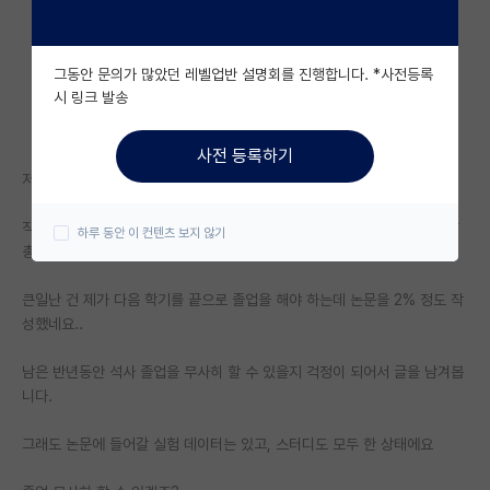
자유 게시판(아무개랩)
그동안 문의가 많았던 레벨업반 설명회를 진행합니다. *사전등록
미국 유학 게시판
시 링크 발송
미국 대학원 합격 후기 게시판
사전 등록하기
대학원생 모집 게시판
저는 학석사 연계 과정으로 현재 석사 2학기인 평범한 학생이에요.
대학원 합격 후기 게시판
직업상 앉아서 일만하다 보니 좋지 않은 곳에 병이 생겼고 저번 달, 이번 달
하루 동안 이 컨텐츠 보지 않기
총 두 번 수술하고 회복 중입니다.
연구실(PI) 홍보 게시판
큰일난 건 제가 다음 학기를 끝으로 졸업을 해야 하는데 논문을 2% 정도 작
석박사 채용 정보 게시판
성했네요..
임용 정보 게시판
남은 반년동안 석사 졸업을 무사히 할 수 있을지 걱정이 되어서 글을 남겨봅
학부 인턴 게시판
니다.
취업 게시판
그래도 논문에 들어갈 실험 데이터는 있고, 스터디도 모두 한 상태에요
임용 후기 게시판