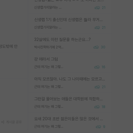
신생랩가지말라는 이유가 있었구나
21
신생랩 1기 출신인데 신생랩은 줠라 무거운 바벨 같은거임. 들면 대박인데 못들면 깔려 죽음. 아무도 알려주지 않는 환경에서 자생해야하지만, 일단 살아남았다면 그 어떤 사람보다 악착같고 생존력 높은 사람으로 거듭날 수 있음
신생랩가지말라는 이유가 있었구나
21
32살에도 이런 질문을 하는군요...?
정도밖에 안
박사진학하기에 2억은 괜찮은 (?) 정도의 경제력인가요
30
걍 애라서 그럼
근데 여기는 왜 그렇게 SPK를 물어보는거임?
16
아직 모르잖아. 나도 그 나이때에는 모르고 평가 받고 안심하고 싶었어.
근데 여기는 왜 그렇게 SPK를 물어보는거임?
21
그런걸 물어보는 애들은 대학원에 적합하지 않다
근데 여기는 왜 그렇게 SPK를 물어보는거임?
18
요새 20대 초반 젊은이들은 많은 것에서 가성비를 따지더라고요. 내가 이 정도 인풋을 넣었을 때 그만큼 아웃풋이 나올 것인가? 사실 아웃풋이 인풋 대비 리니어하게 나오지 않는 영역을 시도하기 싫어한다는 느낌입니다.
게시글 공유
근데 여기는 왜 그렇게 SPK를 물어보는거임?
9