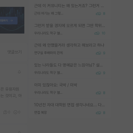
근데 이 커뮤니티는 왜 있는거죠? 그런거 쉽게 물어볼수있어서 있는거 아닌가요? 그렇게 보기 싫으면 커뮤니티도 하지마시지 그러면
근데 여기는 왜 그렇게 SPK를 물어보는거임?
8
그런거 받을 경지에 오르게 되면 그딴 학위명이 필요없음
우리나라도 학구 열풍보면 Higher Doctorate 학위가 필요하다고 봅니다.
10
근데 왜 안했을거라 생각하고 해보라고 하냐
댓글쓰기
연구실 후배와의 관계
9
있는 나라들도 다 명예같은 느낌아님? 설마 박사끼리 등급나눠서 학위수여하자 같은 헛소리는 아니지? ㅋㅋ
우리나라도 학구 열풍보면 Higher Doctorate 학위가 필요하다고 봅니다.
9
이미 있잖아요: 국박 / 미박
혹은 유용자원
우리나라도 학구 열풍보면 Higher Doctorate 학위가 필요하다고 봅니다.
8
는 것이고, 아
10년전 자대 대학원 면접 생각나네요... 다들 양복에 넥타이까지 하고 갔더니, 국회의원 출마하냐고 놀리셨던. (면접질문내용: 증명사진에선 두상이 계란형인데, 실제론 그렇지 않다. 증명사진이 뭘 증명하고 있는거냐)ㅋㅋㅋㅋ
3
0
0
면접 복장
8