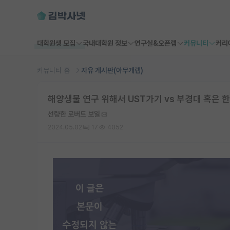
대학원생 모집
국내대학원 정보
연구실&오픈랩
커뮤니티
커리
커뮤니티 홈
자유 게시판(아무개랩)
해양생물 연구 위해서 UST가기 vs 부경대 혹은
선량한 로버트 보일
2024.05.02
17
4052