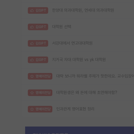
한양대 의과대학원, 연세대 의과대학원
김GPT
대학원 선택
김GPT
서강대에서 연고대대학원
김GPT
지거국 자대 대학원 vs yk 대학원
김GPT
대략 보니까 워라밸 주제가 핫한데요. 교수입장에
명예의전당
대학원생은 왜 돈에 대해 초연해야함?
명예의전당
인과관계 영어표현 정리
명예의전당