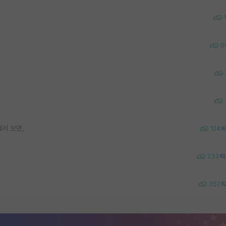
0
서 보면,
124
233
352