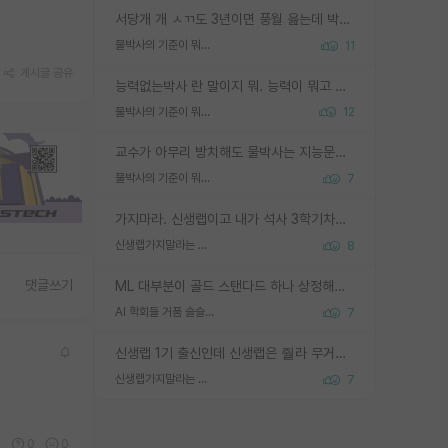
서당개 개 ㅅㄲ도 3년이면 풍월 읊는데 박사 5년 이상 대리고 있으면서 물된건 교수 탓 맞는ㄱ게 거기가 서당이 아니란 소리임
물박사의 기준이 뭐임?
11
게시글 공유
능력없는박사 란 말이지 뭐. 능력이 뭐고 능력이 있다는게 뭔지는 사람마다 기준이 다르니까 얘기해봐야 서로 자기 기준만 얘기해서 논쟁이 끝이 안나고. 주위에서 능력있고 야심있는 신입생이 교수가 유의미한 피드백을 아예 안주면서 제대로된 과제에 참여해볼 기회도 제공하지 않고 잡일 뺑뺑이만 돌려서 맨날 단순작업만 하면서 밤새다가 눈빛이 점점 죽어가는걸 본 사람은 물박사는 교수탓이라고 하고, 교수는 이것저것 알려도 주고 기회도 주고 사수 동기 붙여주면서 어떻게든 끌고가려고 하는데 본인이 매일 뺀질거리면서 출근 하는둥마는둥 하다가 기껏 와서도 폰이나 쳐다보다가 실험 망치고 저녁약속있어서 먼저 가볼게요~ 하는걸 본 사람은 물박사는 본인탓이라고 함.
물박사의 기준이 뭐임?
12
교수가 아무리 방치해도 물박사는 지능문제고 본인 의지 문제임. 만물 교수탓 하는 애들이 이상한거임.
물박사의 기준이 뭐임?
7
가지마라. 신생랩이고 내가 석사 3학기차인데 최고참인데 나도 아무것도 모르는데 교수가 후배들 왜 논문 교육 안시키냐. 논문 왜 안 써오냐 닦달한다
신생랩가지말라는 이유가 있었구나
8
댓글쓰기
ML 대부분이 골드 스탠다드 하나 상정해놓고 (벤치마크 데이터셋이 여러 개면 여러 개 상정) 그거 얼마나 잘 맞추나 싸움임 가끔 번뜩이는 설계 철학을 보여주는 논문들도 있지만 대부분 그거 성적 얼마나 더 올리느라에 혈안이 되어 있는 측면이 잇음
AI 학회들 거품 슬슬 지적이 나오네요
7
신생랩 1기 출신인데 신생랩은 줠라 무거운 바벨 같은거임. 들면 대박인데 못들면 깔려 죽음. 아무도 알려주지 않는 환경에서 자생해야하지만, 일단 살아남았다면 그 어떤 사람보다 악착같고 생존력 높은 사람으로 거듭날 수 있음
신생랩가지말라는 이유가 있었구나
7
3
0
0