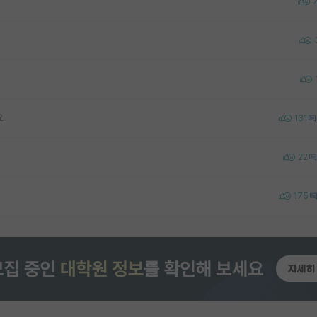
요
131
22
175