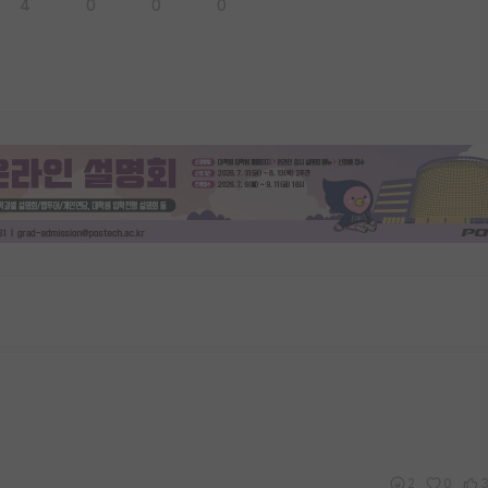
4
0
0
0
2
0