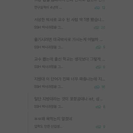
연구실적이 4년의 공백이 있는거 어떻게 생각하냐
12
서성한 박사로 교수 된 사람 딱 1명 봤습니다. 근데 지방대 박사로 교수된 거는 기적이 일어나야되요. 서성한 학부부터여도 빡센게 교수임용일텐데 지방대박사로 무슨 교수가 되나요...... 중소기업/중견기업 팀장급/연구소장급이나 될거 같네요.
SSH 박사과정을 그만두고 지방대 박사로 옮기면 교수의 꿈은 끝일까요?
20
옮기시려면 미국박사로 가시는게 어떨까 싶네요. 교수가 꿈이면 미국박사 하고 미국교수 까지 같이 노리시는게 기회가 많지 않을까요?
SSH 박사과정을 그만두고 지방대 박사로 옮기면 교수의 꿈은 끝일까요?
9
교수 뽑는데 출신 학교는 생각보다 그렇게 안 봄. 앞으로는 더 안 보게 될거임. 박사는 어디서 진행해도 됨. 단, 제대로 쌓고 좋은 실적 만들 수 있다면. 그런데 지방대는 그럴 가능성이 지극히 낮음. 나만 열심히 잘 하면 된다? 인간은 주변 환경에 지배되는 나약한 존재임. 주변의 지방대 대학원생과 섞이고 지방 특유의 여유로움 또는 나쁘게 얘기해서 나태함에 젖어 살다보면 교수의 꿈 자체를 잊어버리게 될 가능성도 있음. 주변 환경이 70~80%임.
SSH 박사과정을 그만두고 지방대 박사로 옮기면 교수의 꿈은 끝일까요?
9
지방대 이 단어가 진짜 너무 짜증나는데 지방대면 다 그냥 쓰레기인가요? 무슨 말 같지도 않은 댓글들이 있는건지??? 지방에도 충분히 좋은 대학 많고 충분히 잘하는 교수님들 많습니다 포항공대 4개 IST 대표 지거국들 여기 모두 다 지방에 있고 여기 출신들 중에 교수하는 분들 적지 않습니다 지거국 출신이 무슨 교수를 하냐?라고 생각할 사람들 많은데 상위 대표 지거국에 아웃라이어들 많습니다 결국 개인의 연구역량과 실적이 중요합니다 이 역량을 펼치는데 있어서 지도교수와의 합도 중요합니다. 그리고 경력이 필요하면 해외포닥까지 다녀오세요
SSH 박사과정을 그만두고 지방대 박사로 옮기면 교수의 꿈은 끝일까요?
16
일단 지방대라는 것이 포항공대나 ist, 상위 지거국은 아니라고 생각하겠습니다. 그런곳은 서성한에 비해 소위 대학 네임밸류가 크게 뒤떨어지지는 않으니까요. 대학 이름이 중요하냐? 당연합니다. 대학 이름이 좋아서 좋은 아웃풋이 나오는 것이냐, 좋은 대학은 좋은 사람과 좋은 기회가 몰려있으니 아웃풋도 자연스럽게 좋아지는 것이냐? 대답하기 어려운 문제입니다. 아직 한국 사회에서 학벌을 보는 것도, 특히 이공계를 중심으로 학벌보다는 실적 위주라는 분위기가 형성되는 것도 사실입니다. 지방대 출신으로 전임교수가 될수 있느냐? 가능 불가능을 따지면 당연히 가능입니다. 지방대 박사 출신으로 전임교원이 된 경우가 실제로 있으니까요. 현실적인 가능성이 있느냐? 지금 이정도 대학의 교수가 되고싶다고 생각되는 대학 들어가서 컴공과 교수 목록 켜고 박사 어디서 받았는지 쭉 한번 보세요. 냉정하게 지방대 출신인 분들이 많지는 않으실겁니다.
SSH 박사과정을 그만두고 지방대 박사로 옮기면 교수의 꿈은 끝일까요?
8
ㅉㅉ왜 욕먹는지 알겠네
입학도 안한 신입생이 원래 관심을 받나요
9