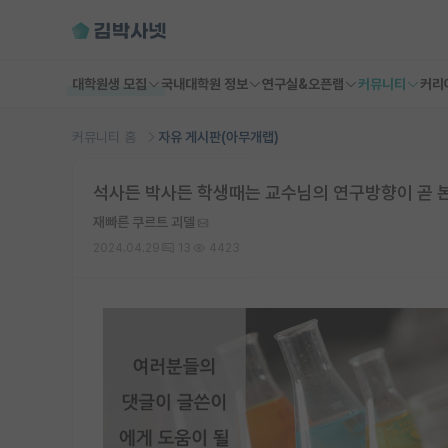
대학원생 모집
국내대학원 정보
연구실&오픈랩
커뮤니티
커리
커뮤니티 홈
자유 게시판(아무개랩)
석사든 박사든 학생때는 교수님의 연구방향이 곧 
재빠른 쿠르트 괴델
2024.04.29
13
4423