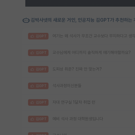
김박사넷의 새로운 거인, 인공지능 김GPT가 추천하는 
여기는 왜 석사가 무조건 교수보다 무지하다고 생
김GPT
교수님에게 어디까지 솔직하게 얘기해야할까요?
김GPT
도피성 취준? 진짜 안 맞는거?
김GPT
석사과정이신분들
김GPT
자대 연구실 1달차 취업 런
김GPT
예비 석사 과정 대학원생입니다
김GPT