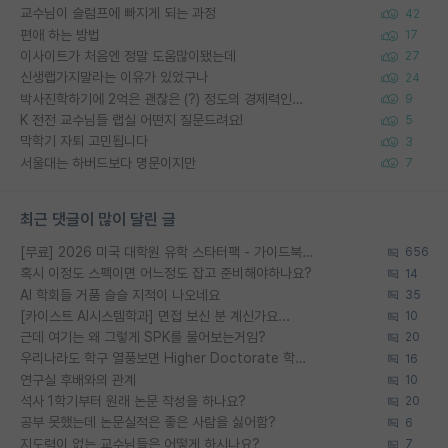
교수님이 슬럼프에 빠지게 되는 과정
42
편애 하는 방법
17
이사이트가 처음엔 정말 도움많이됐는데
27
신생랩가지말라는 이유가 있었구나
24
박사진학하기에 2억은 괜찮은 (?) 정도의 경제력인가요
9
K 전전 교수님들 랩실 어떤지 질문드려요!
5
막학기 자퇴 고민됩니다
3
서울대는 하버드보다 명문이지만
7
최근 댓글이 많이 달린 글
[무료] 2026 미국 대학원 유학 스타터팩 - 가이드북 & 합격자 컨택메일 템플릿
656
혹시 이정도 스펙이면 어느정도 잡고 준비해야하나요?
14
AI 학회들 거품 슬슬 지적이 나오네요
35
[카이스트 AI시스템학과] 면접 보신 분 계신가요...
10
근데 여기는 왜 그렇게 SPK를 물어보는거임?
20
우리나라도 학구 열풍보면 Higher Doctorate 학위가 필요하다고 봅니다.
16
연구실 후배와의 관계
10
석사 1학기부터 원래 논문 작성을 하나요?
20
공부 못했는데 논문실적은 좋은 사람을 싫어함?
6
지도력이 없는 교수님들은 어떻게 하시나요?
7