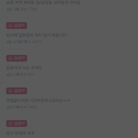
요즘 부쩍 해야할 일/일정을 새까맣게 까먹음
3
3
1768
김GPT
입시에 일희일비 하지 않기 바랍니다.
47
13
4573
김GPT
힘들어서 쓰는 주저리
0
0
831
김GPT
면접끝난뒤로 시간이동하고싶어요ㅠㅠ
0
0
1494
김GPT
동안 원생의 하루