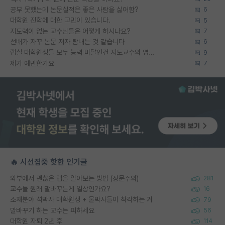
공부 못했는데 논문실적은 좋은 사람을 싫어함?
6
대학원 진학에 대한 고민이 있습니다.
5
지도력이 없는 교수님들은 어떻게 하시나요?
7
선배가 자꾸 논문 저자 탐내는 것 같습니다
6
랩실 대학원생들 모두 능력 미달인건 지도교수의 영향 아닌가?
9
제가 예민한가요
7
🔥 시선집중 핫한 인기글
외부에서 괜찮은 랩을 알아보는 방법 (장문주의)
281
교수들 원래 말바꾸는게 일상인가요?
16
소재분야 석박사 대학원생 + 물박사들이 착각하는 거
79
말바꾸기 하는 교수는 피하세요
56
대학원 자퇴 2년 후
114