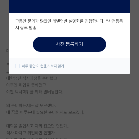
자유 게시판(아무개랩)
그동안 문의가 많았던 레벨업반 설명회를 진행합니다. *사전등록
미국 유학 게시판
시 링크 발송
미국 대학원 합격 후기 게시판
사전 등록하기
대학원생 모집 게시판
마지막으로 살아있다고 느낀게 언제인지 잘 기억나지 않는다.
대학원 합격 후기 게시판
초,중학교땐 시험을 준비했고
하루 동안 이 컨텐츠 보지 않기
고등학생땐 대학입시를 준비했고
연구실(PI) 홍보 게시판
대학생땐 석사과정을 준비했고
이후엔 취업을 준비했고
석박사 채용 정보 게시판
이젠 박사학위를 위해 발버둥친다.
임용 정보 게시판
왜 준비하는지는 잘 모르겠다.
학부 인턴 게시판
내 꿈을 이루는데 필요한 준비인지도 모르겠다.
취업 게시판
대학을 졸업하고 자리 잡으면 언젠가..
석사 마치고 취업하면 언젠가..
임용 후기 게시판