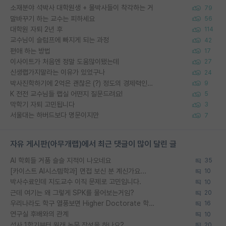
소재분야 석박사 대학원생 + 물박사들이 착각하는 거
79
말바꾸기 하는 교수는 피하세요
56
대학원 자퇴 2년 후
114
교수님이 슬럼프에 빠지게 되는 과정
42
편애 하는 방법
17
이사이트가 처음엔 정말 도움많이됐는데
27
신생랩가지말라는 이유가 있었구나
24
박사진학하기에 2억은 괜찮은 (?) 정도의 경제력인가요
9
K 전전 교수님들 랩실 어떤지 질문드려요!
5
막학기 자퇴 고민됩니다
3
서울대는 하버드보다 명문이지만
7
자유 게시판(아무개랩)에서 최근 댓글이 많이 달린 글
AI 학회들 거품 슬슬 지적이 나오네요
35
[카이스트 AI시스템학과] 면접 보신 분 계신가요...
10
박사수료인데 지도교수 이직 문제로 고민입니다.
10
근데 여기는 왜 그렇게 SPK를 물어보는거임?
20
우리나라도 학구 열풍보면 Higher Doctorate 학위가 필요하다고 봅니다.
16
연구실 후배와의 관계
10
석사 1학기부터 원래 논문 작성을 하나요?
20