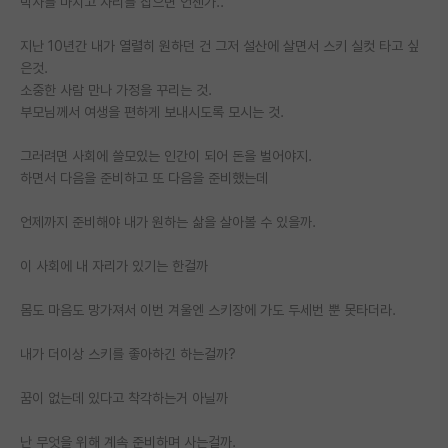
박사를 마치고 자리를 잡으면 언젠가..
PI 전용 게시판
지난 10년간 내가 열렬히 원하던 건 그저 설산에 살면서 스키 실컷 타고 싶
은것.
인문사회 계열 게시판
소중한 사람 만나 가정을 꾸리는 것.
특수/전문대학원 게시판
부모님께서 여생을 편하게 보내시도록 모시는 것.
반도체/AI 게시판
그러려면 사회에 쓸모있는 인간이 되어 돈을 벌어야지.
하면서 다음을 준비하고 또 다음을 준비했는데
장학금/장학생 게시판
언제까지 준비해야 내가 원하는 삶을 살아볼 수 있을까.
학술 정보 게시판
이 사회에 내 자리가 있기는 한걸까
홍보 게시판
몸도 마음도 망가져서 이번 겨울엔 스키장에 가도 두세번 뿐 못타더라.
커리어
유학교육
내가 더이상 스키를 좋아하긴 하는걸까?
이벤트
꿈이 없는데 있다고 착각하는거 아닐까
반도체 아카데미
난 무엇을 위해 계속 준비하며 사는걸까.