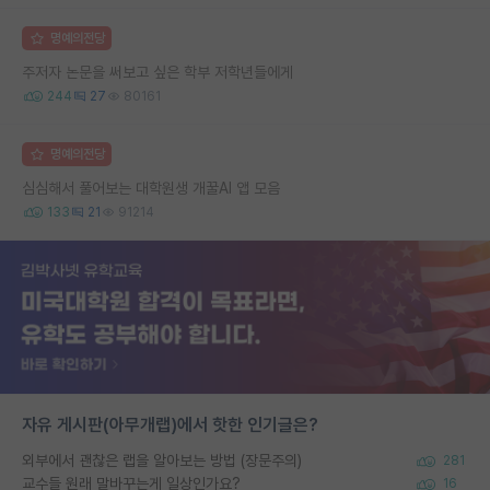
명예의전당
주저자 논문을 써보고 싶은 학부 저학년들에게
244
27
80161
명예의전당
심심해서 풀어보는 대학원생 개꿀AI 앱 모음
133
21
91214
자유 게시판(아무개랩)에서 핫한 인기글은?
외부에서 괜찮은 랩을 알아보는 방법 (장문주의)
281
교수들 원래 말바꾸는게 일상인가요?
16