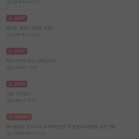
15
4
9432
김GPT
정신병 걸리는 사람들 없음?
6
18
12951
김GPT
자대 진학이 맞는 선택일까요?
0
0
1398
김GPT
사람 스트레스
1
0
1009
명예의전당
박사졸업을 앞두고 더 일찍알았으면 더 잘할수있을텐데 싶은 것들
295
35
51226