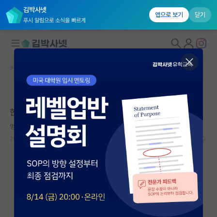
김박사넷
앱으로 보기
닫기
푸시 알림으로 소식을 빠르게
커뮤니티 홈
자유 게시판(아무개랩)
대학원생 모집
본문이 수정되지 않는 박제글입니다.
국내대학원 정보
한평생 준비만 하고, 정작 인생을 살지 못하는 것 같다.
연구실&오픈랩
엉뚱한 호르헤 보르헤스
커뮤니티
2024.04.25
18
7430
커뮤니티 홈
전체글보기
베스트 게시판
IF 명예의전당