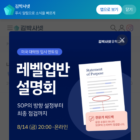
김박사넷
앱으로 보기
닫기
푸시 알림으로 소식을 빠르게
커뮤니티 홈
자유 게시판(아무개랩)
대학원생 모집
너무 열심히 살지 마세요.
국내대학원 정보
Hugh Trevor-Roper
연구실&오픈랩
2020.11.25
21
48465
커뮤니티
커뮤니티 홈
전체글보기
베스트 게시판
IF 명예의전당