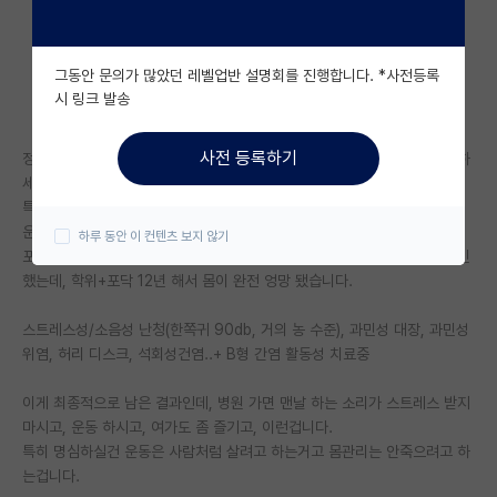
자유 게시판(아무개랩)
그동안 문의가 많았던 레벨업반 설명회를 진행합니다. *사전등록
미국 유학 게시판
시 링크 발송
미국 대학원 합격 후기 게시판
사전 등록하기
정확히 말하면 열심히 살아도 되는데 스트레스는 너무 받지 않게 조절 잘 하
대학원생 모집 게시판
세요.
특히 평소 자기 멘탈이 개복치급이라고 생각하던 사람일수록 더 여가시간,
대학원 합격 후기 게시판
운동, 멘탈관리 이런거 신경쓰면서 사세요.
하루 동안 이 컨텐츠 보지 않기
포닥까지 하고 어찌어찌 굴러다니다가 남들이 좀 부러워하는 직장 들어오긴
연구실(PI) 홍보 게시판
했는데, 학위+포닥 12년 해서 몸이 완전 엉망 됐습니다.
석박사 채용 정보 게시판
스트레스성/소음성 난청(한쪽귀 90db, 거의 농 수준), 과민성 대장, 과민성
임용 정보 게시판
위염, 허리 디스크, 석회성건염..+ B형 간염 활동성 치료중
학부 인턴 게시판
이게 최종적으로 남은 결과인데, 병원 가면 맨날 하는 소리가 스트레스 받지
마시고, 운동 하시고, 여가도 좀 즐기고, 이런겁니다.
취업 게시판
특히 명심하실건 운동은 사람처럼 살려고 하는거고 몸관리는 안죽으려고 하
는겁니다.
임용 후기 게시판