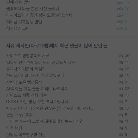
편애 하는 방법
16
랩홈피에 다들 본인 사진 올리냐
13
이사이트가 처음엔 정말 도움많이됐는데
14
역대급 대학원생 빌런
2
석사생의 고민
2
자유 게시판(아무개랩)에서 최근 댓글이 많이 달린 글
카이스트 경영공학부 서류
28
입학도 안한 신입생이 원래 관심을 받나요
14
물박사의 기준이 뭐임?
22
신생랩가지말라는 이유가 있었구나
16
장학금 모은 랩비통장
21
AI 학회들 거품 슬슬 지적이 나오네요
27
카이스트 서류 전형 배수
10
DGIST 가는 방법 추천 부탁드립니다.
7
박사진학하기에 2억은 괜찮은 (?) 정도의 경제력인가요
16
논문 IF vs JCR
5
근데 여기는 왜 그렇게 SPK를 물어보는거임?
12
면접 복장
5
편입생 학부연구생 질문
6