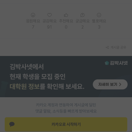
PI 전용 게시판
인문사회 계열 게시판
응원해요
공감해요
추천해요
궁금해요
별로에요
7
91
0
2
3
특수/전문대학원 게시판
반도체/AI 게시판
게시글 공유
장학금/장학생 게시판
학술 정보 게시판
홍보 게시판
커리어
유학교육
카카오 계정과 연동하여 게시글에 달린
댓글 알람, 소식등을 빠르게 받아보세요
이벤트
카카오로 시작하기
반도체 아카데미