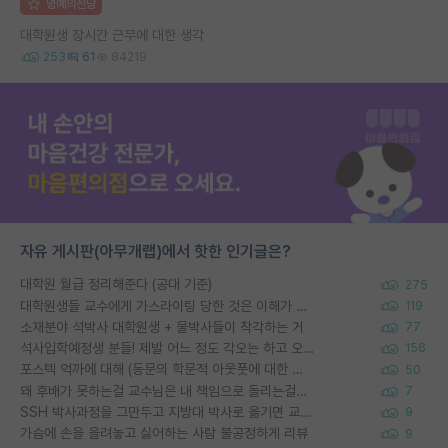
명예의전당
대학원생 장시간 근무에 대한 생각
253
61
84219
자유 게시판(아무개랩)에서 핫한 인기글은?
대학원 월급 정리해준다 (공대 기준)
275
대학원생들 교수에게 가스라이팅 당한 것은 이해가 갑니다. 안타깝네요.
119
소재분야 석박사 대학원생 + 물박사들이 착각하는 거
77
석사입학예정생 분들! 제발 어느 정도 각오는 하고 오세요.
156
포스텍 억까에 대해 (동문의 학문적 아웃풋에 대한 반박)
50
왜 후배가 못하는걸 교수님은 내 책임으로 돌리는걸까요?
7
SSH 박사과정을 그만두고 지방대 박사로 옮기면 교수의 꿈은 끝일까요?
9
가슴에 손을 올려놓고 싫어하는 사람 불공정하게 리뷰
9