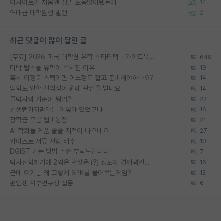
이사이트가 처음엔 정말 도움많이됐는데
14
역대급 대학원생 빌런
2
최근 댓글이 많이 달린 글
[무료] 2026 미국 대학원 유학 스타터팩 - 가이드북 & 합격자 컨택메일 템플릿
649
미박 탑스쿨 유학이 빡세진 이유
19
혹시 이정도 스펙이면 어느정도 잡고 준비해야하나요?
14
입학도 안한 신입생이 원래 관심을 받나요
14
물박사의 기준이 뭐임?
22
신생랩가지말라는 이유가 있었구나
16
장학금 모은 랩비통장
21
AI 학회들 거품 슬슬 지적이 나오네요
27
카이스트 서류 전형 배수
10
DGIST 가는 방법 추천 부탁드립니다.
7
박사진학하기에 2억은 괜찮은 (?) 정도의 경제력인가요
16
근데 여기는 왜 그렇게 SPK를 물어보는거임?
12
편입생 학부연구생 질문
6