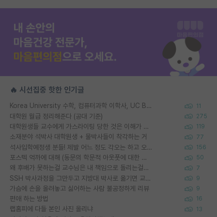
🔥 시선집중 핫한 인기글
Korea University 수학, 컴퓨터과학 이학사, UC Berkeley 산업공학 대학원 공학박사가 되는 것은 쉽지 않겠죠?
11
대학원 월급 정리해준다 (공대 기준)
275
대학원생들 교수에게 가스라이팅 당한 것은 이해가 갑니다. 안타깝네요.
119
소재분야 석박사 대학원생 + 물박사들이 착각하는 거
77
석사입학예정생 분들! 제발 어느 정도 각오는 하고 오세요.
156
포스텍 억까에 대해 (동문의 학문적 아웃풋에 대한 반박)
50
왜 후배가 못하는걸 교수님은 내 책임으로 돌리는걸까요?
7
SSH 박사과정을 그만두고 지방대 박사로 옮기면 교수의 꿈은 끝일까요?
9
가슴에 손을 올려놓고 싫어하는 사람 불공정하게 리뷰
9
편애 하는 방법
16
랩홈피에 다들 본인 사진 올리냐
13