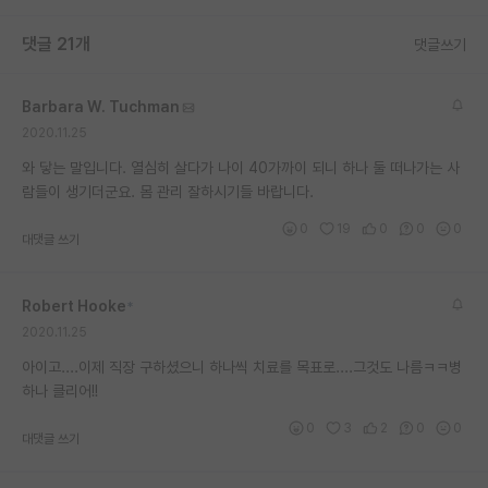
재팬라운지 🌸
댓글 21개
댓글쓰기
Barbara W. Tuchman
2020.11.25
와 닿는 말입니다. 열심히 살다가 나이 40가까이 되니 하나 둘 떠나가는 사
람들이 생기더군요. 몸 관리 잘하시기들 바랍니다.
0
19
0
0
0
대댓글 쓰기
Robert Hooke
*
2020.11.25
아이고....이제 직장 구하셨으니 하나씩 치료를 목표로....그것도 나름ㅋㅋ병
하나 클리어!!
0
3
2
0
0
대댓글 쓰기