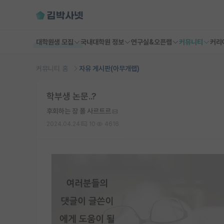
대학원생 모집
국내대학원 정보
연구실&오픈랩
커뮤니티
커리
커뮤니티 홈
자유 게시판(아무개랩)
학부생 논문..?
후회하는 장 폴 사르트르
2024.04.24
10
4616