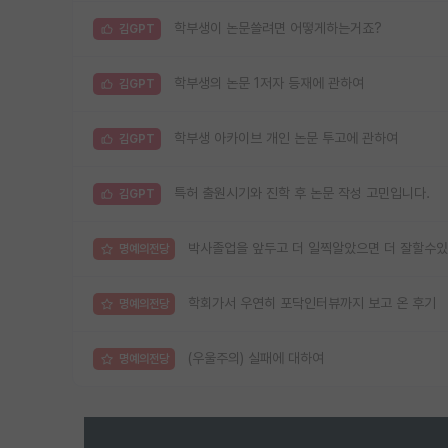
학부생이 논문쓸려면 어떻게하는거죠?
김GPT
학부생의 논문 1저자 등재에 관하여
김GPT
학부생 아카이브 개인 논문 투고에 관하여
김GPT
특허 출원시기와 진학 후 논문 작성 고민입니다.
김GPT
박사졸업을 앞두고 더 일찍알았으면 더 잘할수있
명예의전당
학회가서 우연히 포닥인터뷰까지 보고 온 후기
명예의전당
(우울주의) 실패에 대하여
명예의전당