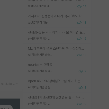
물박사의 기준이 뭐임?
14
가지마라. 신생랩이고 내가 석사 3학기차인데 최고참인데 나도 아무것도 모르는데 교수가 후배들 왜 논문 교육 안시키냐. 논문 왜 안 써오냐 닦달한다
신생랩가지말라는 이유가 있었구나
18
신생랩+젊은 교수 이게 ㄹㅇ 모 아니면 도인듯.
신생랩가지말라는 이유가 있었구나
16
ML 대부분이 골드 스탠다드 하나 상정해놓고 (벤치마크 데이터셋이 여러 개면 여러 개 상정) 그거 얼마나 잘 맞추나 싸움임 가끔 번뜩이는 설계 철학을 보여주는 논문들도 있지만 대부분 그거 성적 얼마나 더 올리느라에 혈안이 되어 있는 측면이 잇음
AI 학회들 거품 슬슬 지적이 나오네요
13
neurips는 괜찮음
AI 학회들 거품 슬슬 지적이 나오네요
9
open ai가 ai대장아님? 그럼 쟤가 하는 말이 다 맞겠네
게시글 공유
AI 학회들 거품 슬슬 지적이 나오네요
8
신생랩 1기 출신인데 신생랩은 줠라 무거운 바벨 같은거임. 들면 대박인데 못들면 깔려 죽음. 아무도 알려주지 않는 환경에서 자생해야하지만, 일단 살아남았다면 그 어떤 사람보다 악착같고 생존력 높은 사람으로 거듭날 수 있음
신생랩가지말라는 이유가 있었구나
19