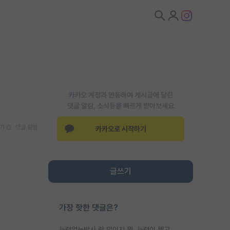
카카오 계정과 연동하여 게시글에 달린
댓글 알람, 소식등을 빠르게 받아보세요
기
댓글 알람
카카오로 시작하기
글쓰기
가장 핫한 댓글은?
능력없는박사 란 말이지 뭐. 능력이 뭐고 능력이 있다는게 뭔지는 사람마다 기준이 다르니까 얘기해봐야 서로 자기 기준만 얘기해서 논쟁이 끝이 안나고. 주위에서 능력있고 야심있는 신입생이 교수가 유의미한 피드백을 아예 안주면서 제대로된 과제에 참여해볼 기회도 제공하지 않고 잡일 뺑뺑이만 돌려서 맨날 단순작업만 하면서 밤새다가 눈빛이 점점 죽어가는걸 본 사람은 물박사는 교수탓이라고 하고, 교수는 이것저것 알려도 주고 기회도 주고 사수 동기 붙여주면서 어떻게든 끌고가려고 하는데 본인이 매일 뺀질거리면서 출근 하는둥마는둥 하다가 기껏 와서도 폰이나 쳐다보다가 실험 망치고 저녁약속있어서 먼저 가볼게요~ 하는걸 본 사람은 물박사는 본인탓이라고 함.