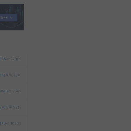
25
22082
1
9
3100
6
6
2682
2
5
9215
16
10303