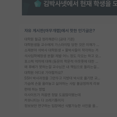
자유 게시판(아무개랩)에서 핫한 인기글은?
대학원 월급 정리해준다 (공대 기준)
대학원생들 교수에게 가스라이팅 당한 것은 이해가 갑니다. 안타깝네요.
소재분야 석박사 대학원생 + 물박사들이 착각하는 거
석사입학예정생 분들! 제발 어느 정도 각오는 하고 오세요.
포스텍 억까에 대해 (동문의 학문적 아웃풋에 대한 반박)
왜 후배가 못하는걸 교수님은 내 책임으로 돌리는걸까요?
대학원 어디로 가야할까요?
SSH 박사과정을 그만두고 지방대 박사로 옮기면 교수의 꿈은 끝일까요?
가슴에 손을 올려놓고 싫어하는 사람 불공정하게 리뷰
편애 하는 방법
이사이트가 처음엔 정말 도움많이됐는데
커뮤니티는 다 쓰레기통이지
정보보안 연구하는 입장에선 식별가능한 사진을 올리는건 비추이긴함