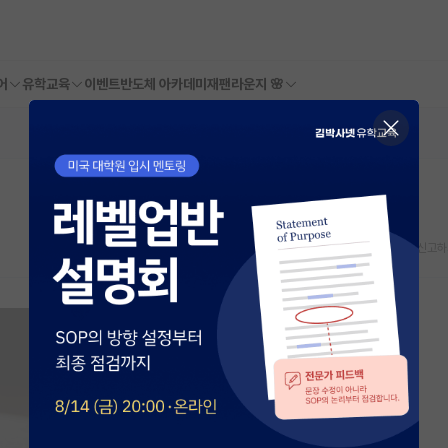
어
유학교육
이벤트
반도체 아카데미
재팬라운지 🌸
스크랩
신고하