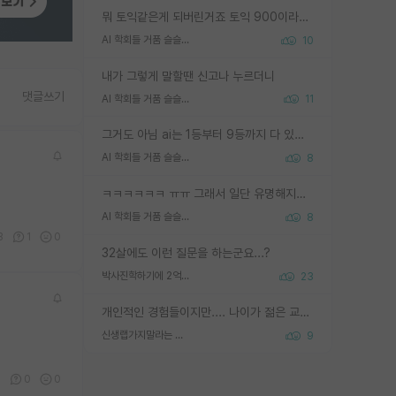
뭐 토익같은게 되버린거죠 토익 900이라고 영어잘하는건 아닙니다만 잘하는사람은 다 900을 넘는 그런
AI 학회들 거품 슬슬 지적이 나오네요
10
내가 그렇게 말할땐 신고나 누르더니
댓글쓰기
AI 학회들 거품 슬슬 지적이 나오네요
11
그거도 아님 ai는 1등부터 9등까지 다 있음 그거도 없는 사람은 뭐냐 교수가 그냥 못하게 한거 1등급도 교수가 막으면 안됨
AI 학회들 거품 슬슬 지적이 나오네요
8
ㅋㅋㅋㅋㅋㅋ ㅠㅠ 그래서 일단 유명해지는게 중요한거같습니다
AI 학회들 거품 슬슬 지적이 나오네요
8
3
1
0
32살에도 이런 질문을 하는군요...?
박사진학하기에 2억은 괜찮은 (?) 정도의 경제력인가요
23
개인적인 경험들이지만.... 나이가 젊은 교수일수록 꼰대라는 가면을 쓴 채로 무례함을 행동하는 경우가 거의 90% 정도였음. 나이가 어린데 다른 또래들과 달리 명예, 권력, 재력까지 얻었으니 세상 다 가진 기분이겠지. 오히러 나이 든 교수들이 행동과 말을 더 조심하시더라.
신생랩가지말라는 이유가 있었구나
9
5
0
0