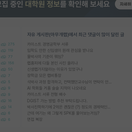
자유 게시판(아무개랩)에서 최근 댓글이 많이 달린 글
카이스트 경영공학부 서류
275
입학도 안한 신입생이 원래 관심을 받나요
119
물박사의 기준이 뭐임?
77
랩홈피에 다들 본인 사진 올리냐
156
신생랩가지말라는 이유가 있었구나
50
장학금 모은 랩비통장
7
석박사 과정 합격하고, 컨택했던교수님이 연락이 안됩니다...
5
AI 학회들 거품 슬슬 지적이 나오네요
9
카이스트 서류 전형 배수
9
DGIST 가는 방법 추천 부탁드립니다.
16
박사진학하기에 2억은 괜찮은 (?) 정도의 경제력인가요
14
근데 여기는 왜 그렇게 SPK를 물어보는거임?
6
면접 복장
6