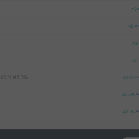
4
을텐데 싶은 것들
295
298
195