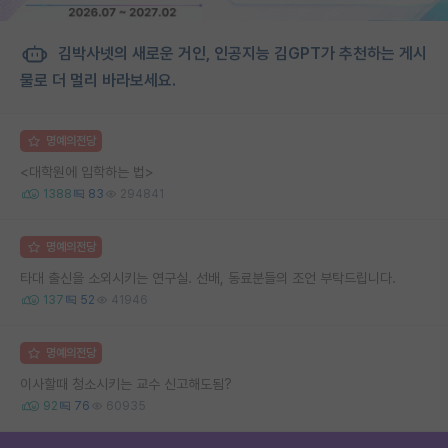
김박사넷의 새로운 거인, 인공지능 김GPT가 추천하는 게시
물로 더 멀리 바라보세요.
명예의전당
<대학원에 입학하는 법>
1388
83
294841
명예의전당
타대 출신을 소외시키는 연구실. 선배, 동료분들의 조언 부탁드립니다.
137
52
41946
명예의전당
이사할때 청소시키는 교수 신고해도됨?
92
76
60935