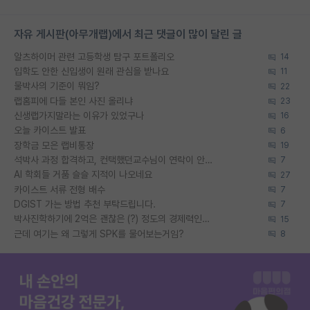
자유 게시판(아무개랩)에서 최근 댓글이 많이 달린 글
알츠하이머 관련 고등학생 탐구 포트폴리오
14
입학도 안한 신입생이 원래 관심을 받나요
11
물박사의 기준이 뭐임?
22
랩홈피에 다들 본인 사진 올리냐
23
신생랩가지말라는 이유가 있었구나
16
오늘 카이스트 발표
6
장학금 모은 랩비통장
19
석박사 과정 합격하고, 컨택했던교수님이 연락이 안됩니다...
7
AI 학회들 거품 슬슬 지적이 나오네요
27
카이스트 서류 전형 배수
7
DGIST 가는 방법 추천 부탁드립니다.
7
박사진학하기에 2억은 괜찮은 (?) 정도의 경제력인가요
15
근데 여기는 왜 그렇게 SPK를 물어보는거임?
8