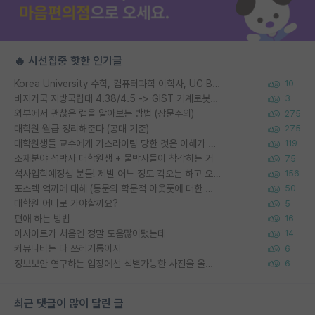
🔥 시선집중 핫한 인기글
Korea University 수학, 컴퓨터과학 이학사, UC Berkeley 산업공학 대학원 공학박사가 되는 것은 쉽지 않겠죠?
10
비지거국 지방국립대 4.38/4.5 -> GIST 기계로봇공학과 석사
3
외부에서 괜찮은 랩을 알아보는 방법 (장문주의)
275
대학원 월급 정리해준다 (공대 기준)
275
대학원생들 교수에게 가스라이팅 당한 것은 이해가 갑니다. 안타깝네요.
119
소재분야 석박사 대학원생 + 물박사들이 착각하는 거
75
석사입학예정생 분들! 제발 어느 정도 각오는 하고 오세요.
156
포스텍 억까에 대해 (동문의 학문적 아웃풋에 대한 반박)
50
대학원 어디로 가야할까요?
5
편애 하는 방법
16
이사이트가 처음엔 정말 도움많이됐는데
14
커뮤니티는 다 쓰레기통이지
6
정보보안 연구하는 입장에선 식별가능한 사진을 올리는건 비추이긴함
6
최근 댓글이 많이 달린 글