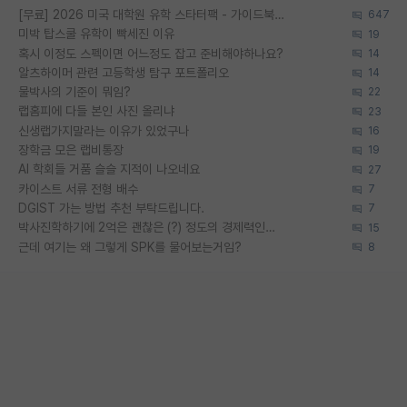
[무료] 2026 미국 대학원 유학 스타터팩 - 가이드북 & 합격자 컨택메일 템플릿
647
미박 탑스쿨 유학이 빡세진 이유
19
혹시 이정도 스펙이면 어느정도 잡고 준비해야하나요?
14
알츠하이머 관련 고등학생 탐구 포트폴리오
14
물박사의 기준이 뭐임?
22
랩홈피에 다들 본인 사진 올리냐
23
신생랩가지말라는 이유가 있었구나
16
장학금 모은 랩비통장
19
AI 학회들 거품 슬슬 지적이 나오네요
27
카이스트 서류 전형 배수
7
DGIST 가는 방법 추천 부탁드립니다.
7
박사진학하기에 2억은 괜찮은 (?) 정도의 경제력인가요
15
근데 여기는 왜 그렇게 SPK를 물어보는거임?
8