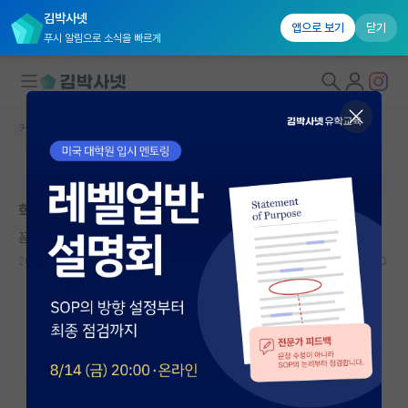
김박사넷
앱으로 보기
닫기
푸시 알림으로 소식을 빠르게
커뮤니티 홈
자유 게시판(아무개랩)
대학원생 모집
본문이 수정되지 않는 박제글입니다.
국내대학원 정보
학부생 중에 논문 써보신 분 계신 가요?
연구실&오픈랩
꼼꼼한 헤르만 헤세
커뮤니티
2023.05.03
16
10300
커뮤니티 홈
전체글보기
베스트 게시판
IF 명예의전당