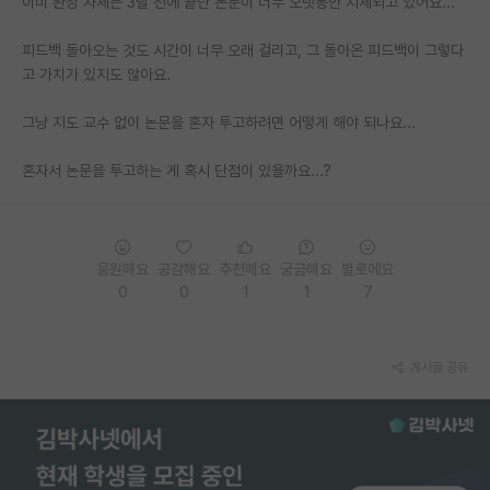
이미 완성 자체는 3달 전에 끝난 논문이 너무 오랫동안 지체되고 있어요...
PI 전용 게시판
피드백 돌아오는 것도 시간이 너무 오래 걸리고, 그 돌아온 피드백이 그렇다
고 가치가 있지도 않아요.
인문사회 계열 게시판
특수/전문대학원 게시판
그냥 지도 교수 없이 논문을 혼자 투고하려면 어떻게 해야 되나요...
반도체/AI 게시판
혼자서 논문을 투고하는 게 혹시 단점이 있을까요...?
장학금/장학생 게시판
학술 정보 게시판
응원해요
공감해요
추천해요
궁금해요
별로에요
0
0
1
1
7
홍보 게시판
커리어
게시글 공유
유학교육
이벤트
반도체 아카데미