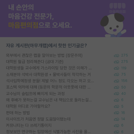
자유 게시판(아무개랩)에서 핫한 인기글은?
외부에서 괜찮은 랩을 알아보는 방법 (장문주의)
275
대학원 월급 정리해준다 (공대 기준)
275
대학원생들 교수에게 가스라이팅 당한 것은 이해가 갑니다. 안타깝네요.
119
소재분야 석박사 대학원생 + 물박사들이 착각하는 거
75
석사입학예정생 분들! 제발 어느 정도 각오는 하고 오세요.
156
포스텍 억까에 대해 (동문의 학문적 아웃풋에 대한 반박)
50
교수님이 슬럼프에 빠지게 되는 과정
40
왜 후배가 못하는걸 교수님은 내 책임으로 돌리는걸까요?
6
대학원 어디로 가야할까요?
5
편애 하는 방법
16
이사이트가 처음엔 정말 도움많이됐는데
14
커뮤니티는 다 쓰레기통이지
6
정보보안 연구하는 입장에선 식별가능한 사진을 올리는건 비추이긴함
6