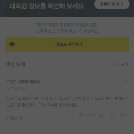
재팬라운지 🌸
카카오 계정과 연동하여 게시글에 달린
댓글 알람, 소식등을 빠르게 받아보세요
카카오로 시작하기
댓글 16개
댓글쓰기
호탕한 니콜라 테슬라
*
2023.05.03
일단 투고비를 연구비에서 쓸 수 없고요. 리뷰어들도 지도교수보다 이해도가
높을거같지않은데.. 그냥 교수를 설득하시죠
0
0
3
0
0
대댓글 쓰기