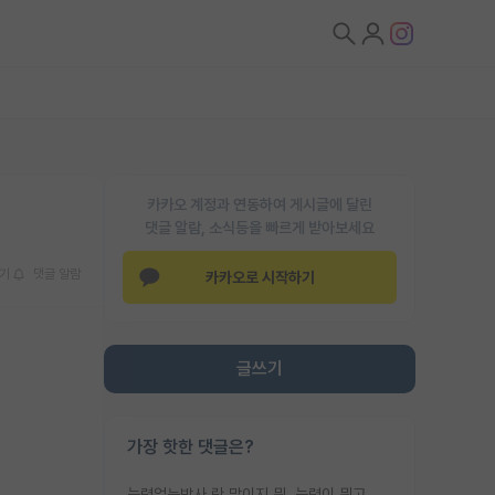
카카오 계정과 연동하여 게시글에 달린
댓글 알람, 소식등을 빠르게 받아보세요
기
댓글 알람
카카오로 시작하기
글쓰기
가장 핫한 댓글은?
능력없는박사 란 말이지 뭐. 능력이 뭐고 능력이 있다는게 뭔지는 사람마다 기준이 다르니까 얘기해봐야 서로 자기 기준만 얘기해서 논쟁이 끝이 안나고. 주위에서 능력있고 야심있는 신입생이 교수가 유의미한 피드백을 아예 안주면서 제대로된 과제에 참여해볼 기회도 제공하지 않고 잡일 뺑뺑이만 돌려서 맨날 단순작업만 하면서 밤새다가 눈빛이 점점 죽어가는걸 본 사람은 물박사는 교수탓이라고 하고, 교수는 이것저것 알려도 주고 기회도 주고 사수 동기 붙여주면서 어떻게든 끌고가려고 하는데 본인이 매일 뺀질거리면서 출근 하는둥마는둥 하다가 기껏 와서도 폰이나 쳐다보다가 실험 망치고 저녁약속있어서 먼저 가볼게요~ 하는걸 본 사람은 물박사는 본인탓이라고 함.