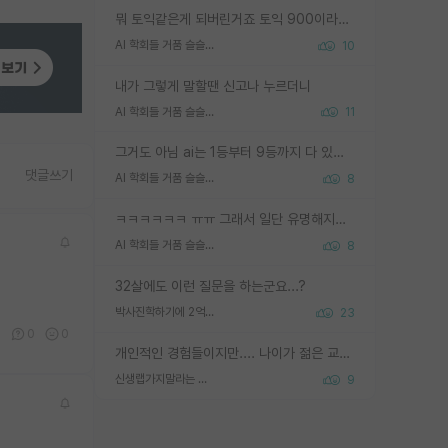
뭐 토익같은게 되버린거죠 토익 900이라고 영어잘하는건 아닙니다만 잘하는사람은 다 900을 넘는 그런
AI 학회들 거품 슬슬 지적이 나오네요
10
내가 그렇게 말할땐 신고나 누르더니
AI 학회들 거품 슬슬 지적이 나오네요
11
그거도 아님 ai는 1등부터 9등까지 다 있음 그거도 없는 사람은 뭐냐 교수가 그냥 못하게 한거 1등급도 교수가 막으면 안됨
댓글쓰기
AI 학회들 거품 슬슬 지적이 나오네요
8
ㅋㅋㅋㅋㅋㅋ ㅠㅠ 그래서 일단 유명해지는게 중요한거같습니다
AI 학회들 거품 슬슬 지적이 나오네요
8
32살에도 이런 질문을 하는군요...?
박사진학하기에 2억은 괜찮은 (?) 정도의 경제력인가요
23
0
0
0
개인적인 경험들이지만.... 나이가 젊은 교수일수록 꼰대라는 가면을 쓴 채로 무례함을 행동하는 경우가 거의 90% 정도였음. 나이가 어린데 다른 또래들과 달리 명예, 권력, 재력까지 얻었으니 세상 다 가진 기분이겠지. 오히러 나이 든 교수들이 행동과 말을 더 조심하시더라.
신생랩가지말라는 이유가 있었구나
9