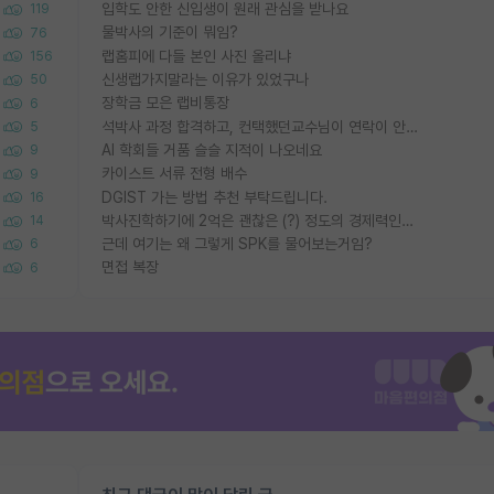
입학도 안한 신입생이 원래 관심을 받나요
119
물박사의 기준이 뭐임?
76
랩홈피에 다들 본인 사진 올리냐
156
신생랩가지말라는 이유가 있었구나
50
장학금 모은 랩비통장
6
석박사 과정 합격하고, 컨택했던교수님이 연락이 안됩니다...
5
AI 학회들 거품 슬슬 지적이 나오네요
9
카이스트 서류 전형 배수
9
DGIST 가는 방법 추천 부탁드립니다.
16
박사진학하기에 2억은 괜찮은 (?) 정도의 경제력인가요
14
근데 여기는 왜 그렇게 SPK를 물어보는거임?
6
면접 복장
6