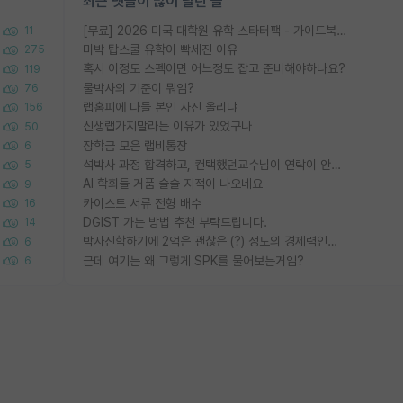
최근 댓글이 많이 달린 글
[무료] 2026 미국 대학원 유학 스타터팩 - 가이드북 & 합격자 컨택메일 템플릿
11
미박 탑스쿨 유학이 빡세진 이유
275
혹시 이정도 스펙이면 어느정도 잡고 준비해야하나요?
119
물박사의 기준이 뭐임?
76
랩홈피에 다들 본인 사진 올리냐
156
신생랩가지말라는 이유가 있었구나
50
장학금 모은 랩비통장
6
석박사 과정 합격하고, 컨택했던교수님이 연락이 안됩니다...
5
AI 학회들 거품 슬슬 지적이 나오네요
9
카이스트 서류 전형 배수
16
DGIST 가는 방법 추천 부탁드립니다.
14
박사진학하기에 2억은 괜찮은 (?) 정도의 경제력인가요
6
근데 여기는 왜 그렇게 SPK를 물어보는거임?
6