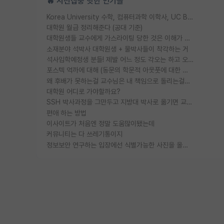
🔥 시선집중 핫한 인기글
Korea University 수학, 컴퓨터과학 이학사, UC Berkeley 산업공학 대학원 공학박사가 되는 것은 쉽지 않겠죠?
대학원 월급 정리해준다 (공대 기준)
대학원생들 교수에게 가스라이팅 당한 것은 이해가 갑니다. 안타깝네요.
소재분야 석박사 대학원생 + 물박사들이 착각하는 거
석사입학예정생 분들! 제발 어느 정도 각오는 하고 오세요.
포스텍 억까에 대해 (동문의 학문적 아웃풋에 대한 반박)
왜 후배가 못하는걸 교수님은 내 책임으로 돌리는걸까요?
대학원 어디로 가야할까요?
SSH 박사과정을 그만두고 지방대 박사로 옮기면 교수의 꿈은 끝일까요?
편애 하는 방법
이사이트가 처음엔 정말 도움많이됐는데
커뮤니티는 다 쓰레기통이지
정보보안 연구하는 입장에선 식별가능한 사진을 올리는건 비추이긴함