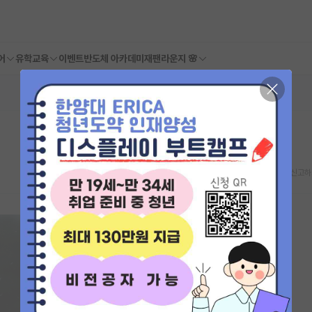
어
유학교육
이벤트
반도체 아카데미
재팬라운지 🌸
스크랩
신고하