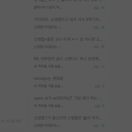
물박사의 기준이 뭐임?
14
가지마라. 신생랩이고 내가 석사 3학기차인데 최고참인데 나도 아무것도 모르는데 교수가 후배들 왜 논문 교육 안시키냐. 논문 왜 안 써오냐 닦달한다
신생랩가지말라는 이유가 있었구나
18
신생랩+젊은 교수 이게 ㄹㅇ 모 아니면 도인듯.
신생랩가지말라는 이유가 있었구나
16
ML 대부분이 골드 스탠다드 하나 상정해놓고 (벤치마크 데이터셋이 여러 개면 여러 개 상정) 그거 얼마나 잘 맞추나 싸움임 가끔 번뜩이는 설계 철학을 보여주는 논문들도 있지만 대부분 그거 성적 얼마나 더 올리느라에 혈안이 되어 있는 측면이 잇음
AI 학회들 거품 슬슬 지적이 나오네요
13
neurips는 괜찮음
AI 학회들 거품 슬슬 지적이 나오네요
9
open ai가 ai대장아님? 그럼 쟤가 하는 말이 다 맞겠네
AI 학회들 거품 슬슬 지적이 나오네요
8
신생랩 1기 출신인데 신생랩은 줠라 무거운 바벨 같은거임. 들면 대박인데 못들면 깔려 죽음. 아무도 알려주지 않는 환경에서 자생해야하지만, 일단 살아남았다면 그 어떤 사람보다 악착같고 생존력 높은 사람으로 거듭날 수 있음
게시글 공유
신생랩가지말라는 이유가 있었구나
19