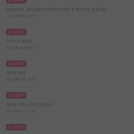
김GPT
안녕하세용. 전자공학과 1학년인데 학점 좀 봐주실수 있을까요!
0
13
1570
김GPT
카이스트 바뇌과
0
3
6950
김GPT
대학원 학점
0
7
4295
김GPT
대학원 진학시 학점 관련문의
1
6
3334
김GPT