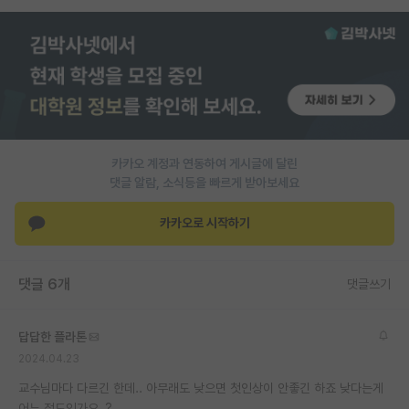
PI 전용 게시판
인문사회 계열 게시판
특수/전문대학원 게시판
반도체/AI 게시판
카카오 계정과 연동하여 게시글에 달린
장학금/장학생 게시판
댓글 알람, 소식등을 빠르게 받아보세요
학술 정보 게시판
카카오로 시작하기
홍보 게시판
댓글 6개
커리어
댓글쓰기
유학교육
답답한 플라톤
이벤트
2024.04.23
교수님마다 다르긴 한데.. 아무래도 낮으면 첫인상이 안좋긴 하죠 낮다는게
반도체 아카데미
어느 정도인가요..?