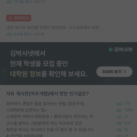
176
34
56230
명예의전당
대략 보니까 워라밸 주제가 핫한데요. 교수입장에서 보면,
124
53
19618
자유 게시판(아무개랩)에서 핫한 인기글은?
외부에서 괜찮은 랩을 알아보는 방법 (장문주의)
274
<대학원에 입학하는 법>
1388
소재분야 석박사 대학원생 + 물박사들이 착각하는 거
71
교수를 원하는 사람들에게 하는 아조씨의 조언
106
AI전공 박사는 의사보다 돈을 더 많이 벌 수 있습니다.
16
AI 탑컨퍼 순위에 대해..
27