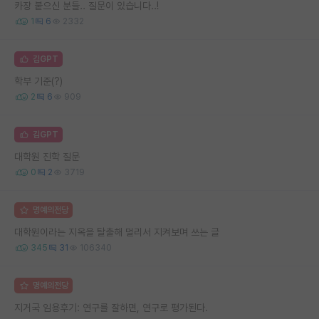
카장 붙으신 분들.. 질문이 있습니다..!
1
6
2332
김GPT
학부 기준(?)
2
6
909
김GPT
대학원 진학 질문
0
2
3719
명예의전당
대학원이라는 지옥을 탈출해 멀리서 지켜보며 쓰는 글
345
31
106340
명예의전당
지거국 임용후기: 연구를 잘하면, 연구로 평가된다.