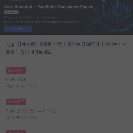
김박사넷의 새로운 거인, 인공지능 김GPT가 추천하는 게시
물로 더 멀리 바라보세요.
김GPT
대학원 학점
0
14
5174
김GPT
학벌이랑 학점 평가 부탁드려요
5
12
3398