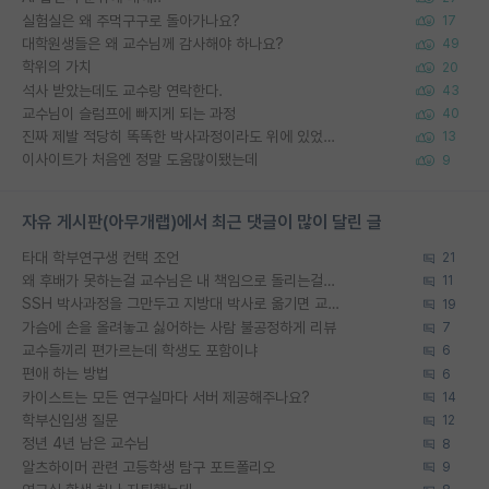
실험실은 왜 주먹구구로 돌아가나요?
17
대학원생들은 왜 교수님께 감사해야 하나요?
49
학위의 가치
20
석사 받았는데도 교수랑 연락한다.
43
교수님이 슬럼프에 빠지게 되는 과정
40
진짜 제발 적당히 똑똑한 박사과정이라도 위에 있었으면..
13
이사이트가 처음엔 정말 도움많이됐는데
9
자유 게시판(아무개랩)에서 최근 댓글이 많이 달린 글
타대 학부연구생 컨택 조언
21
왜 후배가 못하는걸 교수님은 내 책임으로 돌리는걸까요?
11
SSH 박사과정을 그만두고 지방대 박사로 옮기면 교수의 꿈은 끝일까요?
19
가슴에 손을 올려놓고 싫어하는 사람 불공정하게 리뷰
7
교수들끼리 편가르는데 학생도 포함이냐
6
편애 하는 방법
6
카이스트는 모든 연구실마다 서버 제공해주나요?
14
학부신입생 질문
12
정년 4년 남은 교수님
8
알츠하이머 관련 고등학생 탐구 포트폴리오
9