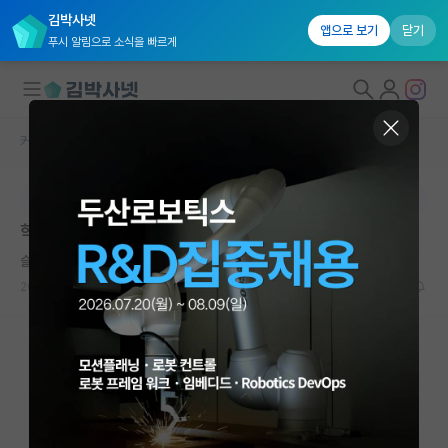
김박사넷
앱으로 보기
닫기
푸시 알림으로 소식을 빠르게
커뮤니티 홈
자유 게시판(아무개랩)
대학원생 모집
본문이 수정되지 않는 박제글입니다.
국내대학원 정보
학부연구생 학점
연구실&오픈랩
슬기로운 호르헤 보르헤스
커뮤니티
2024.04.23
6
2656
커뮤니티 홈
전체글보기
베스트 게시판
IF 명예의전당