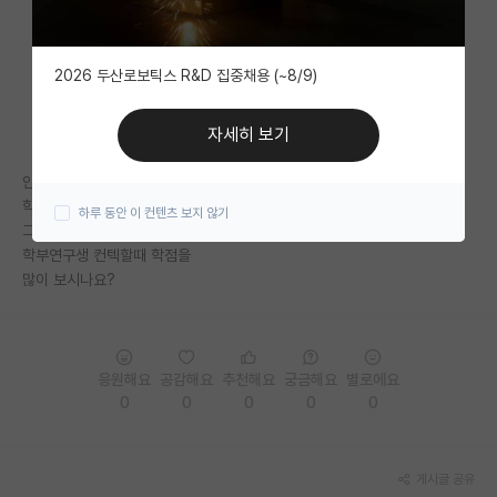
자유 게시판(아무개랩)
2026 두산로보틱스 R&D 집중채용 (~8/9)
미국 유학 게시판
미국 대학원 합격 후기 게시판
자세히 보기
대학원생 모집 게시판
안녕하세요 지방 국립대 신소재공학과 재학중인
학생입니다.1학년때 놀아서 학점이 낮습니다.
하루 동안 이 컨텐츠 보지 않기
대학원 합격 후기 게시판
그래서 이번에 정신차리고 열심히 하고있는데
학부연구생 컨텍할때 학점을
연구실(PI) 홍보 게시판
많이 보시나요?
석박사 채용 정보 게시판
임용 정보 게시판
응원해요
공감해요
추천해요
궁금해요
별로에요
학부 인턴 게시판
0
0
0
0
0
취업 게시판
게시글 공유
임용 후기 게시판