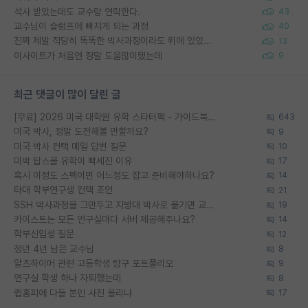
석사 받았는데도 교수랑 연락한다.
43
교수님이 슬럼프에 빠지게 되는 과정
40
진짜 제발 적당히 똑똑한 박사과정이라도 위에 있었으면..
13
이사이트가 처음엔 정말 도움많이됐는데
9
최근 댓글이 많이 달린 글
[무료] 2026 미국 대학원 유학 스타터팩 - 가이드북 & 합격자 컨택메일 템플릿
643
미국 박사, 정말 도전해볼 만할까요?
9
미국 박사 컨택 메일 답변 질문
10
미박 탑스쿨 유학이 빡세진 이유
17
혹시 이정도 스펙이면 어느정도 잡고 준비해야하나요?
14
타대 학부연구생 컨택 조언
21
SSH 박사과정을 그만두고 지방대 박사로 옮기면 교수의 꿈은 끝일까요?
19
카이스트는 모든 연구실마다 서버 제공해주나요?
14
학부신입생 질문
12
정년 4년 남은 교수님
8
알츠하이머 관련 고등학생 탐구 포트폴리오
9
연구실 학생 하나 자퇴했는데
8
랩홈피에 다들 본인 사진 올리냐
17