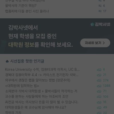
연구실 학생 하나 자퇴했는데
8
물박사의 기준이 뭐임?
6
랩홈피에 다들 본인 사진 올리냐
17
🔥 시선집중 핫한 인기글
Korea University 수학, 컴퓨터과학 이학사, UC Berkeley 산업공학 대학원 공학박사가 되는 것은 쉽지 않겠죠?
6
경북대 컴퓨터학부 4.4 -> 카이스트 전기전자 석박사통합과정 합격
21
외부에서 괜찮은 랩을 알아보는 방법 (장문주의)
274
<대학원에 입학하는 법>
1388
소재분야 석박사 대학원생 + 물박사들이 착각하는 거
71
교수를 원하는 사람들에게 하는 아조씨의 조언
106
AI전공 박사는 의사보다 돈을 더 많이 벌 수 있습니다.
16
대학원생들은 왜 교수님께 감사해야 하나요?
49
학위의 가치
20