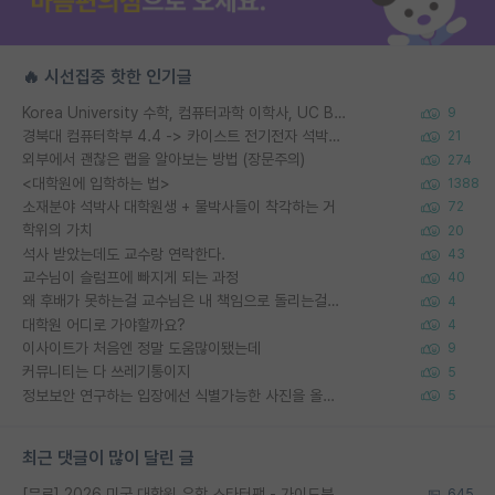
🔥 시선집중 핫한 인기글
Korea University 수학, 컴퓨터과학 이학사, UC Berkeley 산업공학 대학원 공학박사가 되는 것은 쉽지 않겠죠?
9
경북대 컴퓨터학부 4.4 -> 카이스트 전기전자 석박사통합과정 합격
21
외부에서 괜찮은 랩을 알아보는 방법 (장문주의)
274
<대학원에 입학하는 법>
1388
소재분야 석박사 대학원생 + 물박사들이 착각하는 거
72
학위의 가치
20
석사 받았는데도 교수랑 연락한다.
43
교수님이 슬럼프에 빠지게 되는 과정
40
왜 후배가 못하는걸 교수님은 내 책임으로 돌리는걸까요?
4
대학원 어디로 가야할까요?
4
이사이트가 처음엔 정말 도움많이됐는데
9
커뮤니티는 다 쓰레기통이지
5
정보보안 연구하는 입장에선 식별가능한 사진을 올리는건 비추이긴함
5
최근 댓글이 많이 달린 글
[무료] 2026 미국 대학원 유학 스타터팩 - 가이드북 & 합격자 컨택메일 템플릿
645