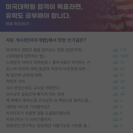
자유 게시판(아무개랩)에서 핫한 인기글은?
외부에서 괜찮은 랩을 알아보는 방법 (장문주의)
274
<대학원에 입학하는 법>
1388
소재분야 석박사 대학원생 + 물박사들이 착각하는 거
72
포스텍 억까에 대해 (동문의 학문적 아웃풋에 대한 반박)
50
AI 탑컨퍼 순위에 대해..
27
학위의 가치
20
석사 받았는데도 교수랑 연락한다.
43
교수님이 슬럼프에 빠지게 되는 과정
40
왜 후배가 못하는걸 교수님은 내 책임으로 돌리는걸까요?
4
대학원 어디로 가야할까요?
4
이사이트가 처음엔 정말 도움많이됐는데
9
커뮤니티는 다 쓰레기통이지
5
정보보안 연구하는 입장에선 식별가능한 사진을 올리는건 비추이긴함
5