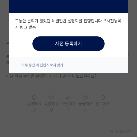
자유 게시판(아무개랩)
그동안 문의가 많았던 레벨업반 설명회를 진행합니다. *사전등록
미국 유학 게시판
시 링크 발송
미국 대학원 합격 후기 게시판
교수님들 입장이 궁금해져서요.
사전 등록하기
대학원생 모집 게시판
본인 수업 열심히 듣는 학생, 수차석하는 평점 높은 학생 누구인지 파악하고
대학원 합격 후기 게시판
계실까요?
하루 동안 이 컨텐츠 보지 않기
연구실(PI) 홍보 게시판
아님 학부 수업은 본업?이 아니니 별 관심 없으실까요?
석박사 채용 정보 게시판
임용 정보 게시판
응원해요
공감해요
추천해요
궁금해요
별로에요
학부 인턴 게시판
3
0
1
4
1
취업 게시판
게시글 공유
임용 후기 게시판