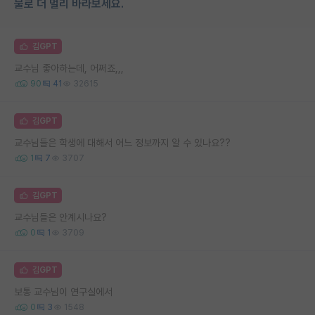
물로 더 멀리 바라보세요.
김GPT
교수님 좋아하는데, 어쩌죠,,,
90
41
32615
김GPT
교수님들은 학생에 대해서 어느 정보까지 알 수 있나요??
1
7
3707
김GPT
교수님들은 안계시나요?
0
1
3709
김GPT
보통 교수님이 연구실에서
0
3
1548