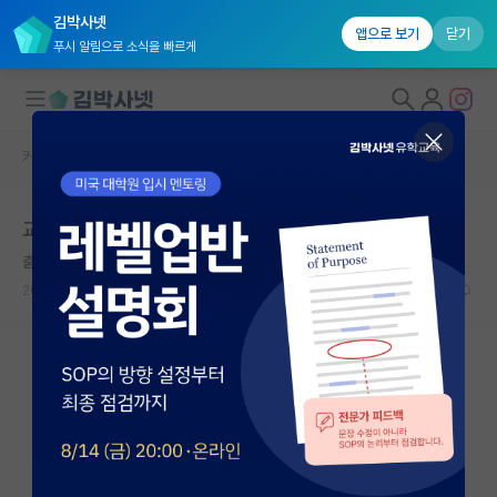
김박사넷
앱으로 보기
닫기
푸시 알림으로 소식을 빠르게
커뮤니티 홈
자유 게시판(아무개랩)
대학원생 모집
교수님들은 학부생들에게 얼마나 관심이 있으실까요?
국내대학원 정보
춤추는 알베르 카뮈
연구실&오픈랩
2024.04.17
11
5132
커뮤니티
커뮤니티 홈
전체글보기
베스트 게시판
IF 명예의전당