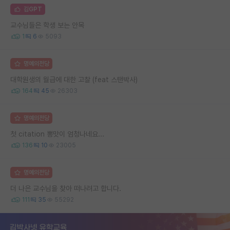
김GPT
교수님들은 학생 보는 안목
1
6
5093
명예의전당
대학원생의 월급에 대한 고찰 (feat 스탠박사)
164
45
26303
명예의전당
첫 citation 뽕맛이 엄청나네요...
136
10
23005
명예의전당
더 나은 교수님을 찾아 떠나려고 합니다.
111
35
55292