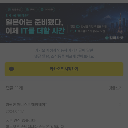
PI 전용 게시판
인문사회 계열 게시판
특수/전문대학원 게시판
반도체/AI 게시판
카카오 계정과 연동하여 게시글에 달린
장학금/장학생 게시판
댓글 알람, 소식등을 빠르게 받아보세요
학술 정보 게시판
카카오로 시작하기
홍보 게시판
댓글 11개
댓글쓰기
커리어
유학교육
깜찍한 어니스트 헤밍웨이
*
이벤트
2024.04.17
ㅈ도 관심 없습니다
반도체 아카데미
학부생은 손님입니다 손님은 왕입니다