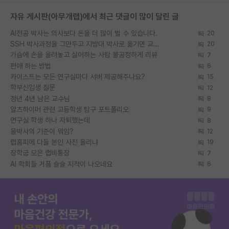
자유 게시판(아무개랩)에서 최근 댓글이 많이 달린 글
AI전공 박사는 의사보다 돈을 더 많이 벌 수 있습니다.
20
SSH 박사과정을 그만두고 지방대 박사로 옮기면 교수의 꿈은 끝일까요?
20
가슴에 손을 올려놓고 싫어하는 사람 불공정하게 리뷰
7
편애 하는 방법
6
카이스트는 모든 연구실마다 서버 제공해주나요?
15
학부신입생 질문
12
정년 4년 남은 교수님
8
알츠하이머 관련 고등학생 탐구 포트폴리오
9
연구실 학생 하나 자퇴했는데
8
물박사의 기준이 뭐임?
12
랩홈피에 다들 본인 사진 올리냐
19
장학금 모은 랩비통장
7
AI 학회들 거품 슬슬 지적이 나오네요
6