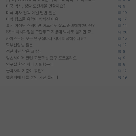
미국 박사, 정말 도전해볼 만할까요?
9
미국 박사 컨택 메일 답변 질문
10
미박 탑스쿨 유학이 빡세진 이유
17
혹시 이정도 스펙이면 어느정도 잡고 준비해야하나요?
14
SSH 박사과정을 그만두고 지방대 박사로 옮기면 교수의 꿈은 끝일까요?
20
카이스트는 모든 연구실마다 서버 제공해주나요?
15
학부신입생 질문
12
정년 4년 남은 교수님
8
알츠하이머 관련 고등학생 탐구 포트폴리오
9
연구실 학생 하나 자퇴했는데
8
물박사의 기준이 뭐임?
12
랩홈피에 다들 본인 사진 올리냐
19