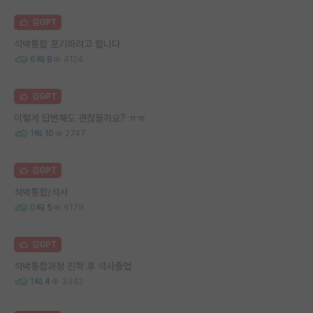
김GPT
석박통합 포기하려고 합니다
6
8
4124
김GPT
이렇게 답변해도 괜찮을까요? ㅠㅠ
1
10
2747
김GPT
석박통합/석사
0
5
6179
김GPT
석박통합과정 진학 후 석사졸업
1
4
3342