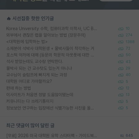
🔥 시선집중 핫한 인기글
Korea University 수학, 컴퓨터과학 이학사, UC Berkeley 산업공학 대학원 공학박사가 되는 것은 쉽지 않겠죠?
10
외부에서 괜찮은 랩을 알아보는 방법 (장문주의)
274
<대학원에 입학하는 법>
1388
소재분야 석박사 대학원생 + 물박사들이 착각하는 거
72
포스텍 억까에 대해 (동문의 학문적 아웃풋에 대한 반박)
50
석사 받았는데도 교수랑 연락한다.
43
물박사 되는 건 교수탓도 있는거 아니냐
29
교수님이 슬럼프에 빠지게 되는 과정
40
대학원 어디로 가야할까요?
5
편애 하는 방법
12
이사이트가 처음엔 정말 도움많이됐는데
13
커뮤니티는 다 쓰레기통이지
5
정보보안 연구하는 입장에선 식별가능한 사진을 올리는건 비추이긴함
5
최근 댓글이 많이 달린 글
[무료] 2026 미국 대학원 유학 스타터팩 - 가이드북 & 합격자 컨택메일 템플릿
645