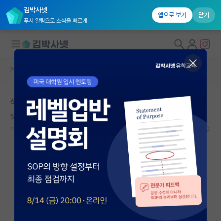
김박사넷
앱으로 보기
닫기
푸시 알림으로 소식을 빠르게
커뮤니티 홈
자유 게시판(아무개랩)
대학원생 모집
석박통합 석사 졸업으로 전환
국내대학원 정보
짓궂은 막스 베버
연구실&오픈랩
2024.04.13
1
1444
커뮤니티
커뮤니티 홈
전체글보기
베스트 게시판
IF 명예의전당