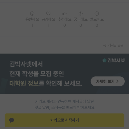
PI 전용 게시판
응원해요
공감해요
추천해요
궁금해요
별로에요
인문사회 계열 게시판
1
1
0
0
0
특수/전문대학원 게시판
반도체/AI 게시판
게시글 공유
장학금/장학생 게시판
학술 정보 게시판
홍보 게시판
커리어
유학교육
카카오 계정과 연동하여 게시글에 달린
댓글 알람, 소식등을 빠르게 받아보세요
이벤트
카카오로 시작하기
반도체 아카데미