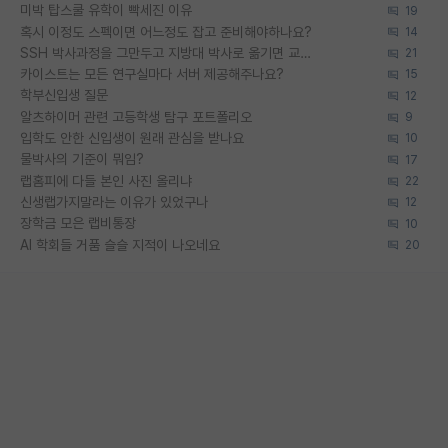
미박 탑스쿨 유학이 빡세진 이유
19
혹시 이정도 스펙이면 어느정도 잡고 준비해야하나요?
14
SSH 박사과정을 그만두고 지방대 박사로 옮기면 교수의 꿈은 끝일까요?
21
카이스트는 모든 연구실마다 서버 제공해주나요?
15
학부신입생 질문
12
알츠하이머 관련 고등학생 탐구 포트폴리오
9
입학도 안한 신입생이 원래 관심을 받나요
10
물박사의 기준이 뭐임?
17
랩홈피에 다들 본인 사진 올리냐
22
신생랩가지말라는 이유가 있었구나
12
장학금 모은 랩비통장
10
AI 학회들 거품 슬슬 지적이 나오네요
20