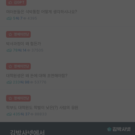
김GPT
여러분들은 석박통합 어떻게 생각하시나요?
5
7
4395
명예의전당
박사과정이 왜 힘든가
78
14
37505
명예의전당
대학원생은 왜 돈에 대해 초연해야함?
233
98
53776
명예의전당
학부도 대학원도 학벌이 낮은(?) 사람의 응원
435
37
88833