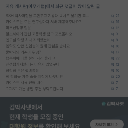
자유 게시판(아무개랩)에서 최근 댓글이 많이 달린 글
SSH 박사과정을 그만두고 지방대 박사로 옮기면 교수의 꿈은 끝일까요?
21
카이스트는 모든 연구실마다 서버 제공해주나요?
15
학부신입생 질문
12
알츠하이머 관련 고등학생 탐구 포트폴리오
9
연구실 학생 하나 자퇴했는데
8
입학도 안한 신입생이 원래 관심을 받나요
10
물박사의 기준이 뭐임?
17
랩홈피에 다들 본인 사진 올리냐
22
신생랩가지말라는 이유가 있었구나
12
장학금 모은 랩비통장
10
AI 학회들 거품 슬슬 지적이 나오네요
20
카이스트 서류 전형 배수
7
DGIST 가는 방법 추천 부탁드립니다.
7