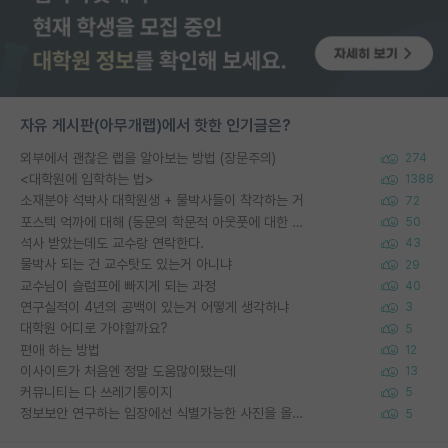
자유 게시판(아무개랩)에서 핫한 인기글은?
외부에서 괜찮은 랩을 알아보는 방법 (장문주의)
274
<대학원에 입학하는 법>
1388
소재분야 석박사 대학원생 + 물박사들이 착각하는 거
72
포스텍 억까에 대해 (동문의 학문적 아웃풋에 대한 반박)
50
석사 받았는데도 교수랑 연락한다.
43
물박사 되는 건 교수탓도 있는거 아니냐
29
교수님이 슬럼프에 빠지게 되는 과정
40
연구실적이 4년의 공백이 있는거 어떻게 생각하냐
3
대학원 어디로 가야할까요?
5
편애 하는 방법
12
이사이트가 처음엔 정말 도움많이됐는데
13
커뮤니티는 다 쓰레기통이지
5
정보보안 연구하는 입장에선 식별가능한 사진을 올리는건 비추이긴함
5