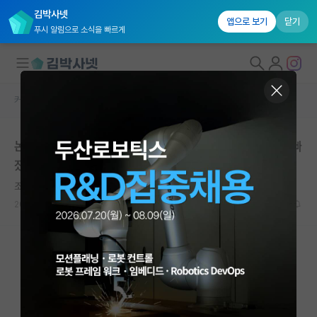
김박사넷
앱으로 보기
닫기
푸시 알림으로 소식을 빠르게
커뮤니티 홈
자유 게시판(아무개랩)
대학원생 모집
논문 Submit시 Manuscript를 확인해보니 1저자에서 빠
국내대학원 정보
졌습니다. 어떻게 해야 할까요?
연구실&오픈랩
조용한 프란츠 카프카
커뮤니티
2024.04.07
23
10028
커뮤니티 홈
전체글보기
베스트 게시판
IF 명예의전당