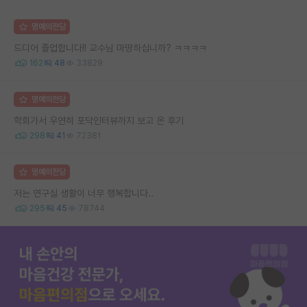
명예의전당
드디어 졸업합니다!! 교수님 마땅하십니까? ㅋㅋㅋㅋ
162
48
33829
명예의전당
학회가서 우연히 포닥인터뷰까지 보고 온 후기
298
41
72381
명예의전당
저는 연구실 생활이 너무 행복합니다..
295
45
78744