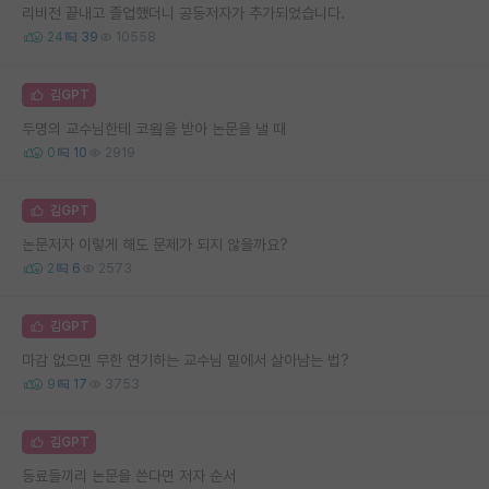
리비전 끝내고 졸업했더니 공동저자가 추가되었습니다.
24
39
10558
김GPT
두명의 교수님한테 코웤을 받아 논문을 낼 때
0
10
2919
김GPT
논문저자 이렇게 해도 문제가 되지 않을까요?
2
6
2573
김GPT
마감 없으면 무한 연기하는 교수님 밑에서 살아남는 법?
9
17
3753
김GPT
동료들끼리 논문을 쓴다면 저자 순서