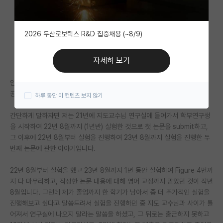
자유 게시판(아무개랩)
2026 두산로보틱스 R&D 집중채용 (~8/9)
미국 유학 게시판
미국 대학원 합격 후기 게시판
자세히 보기
대학원생 모집 게시판
안녕하세요 연구자 여러분들 많은 조언이 필요합니다.
공학계열에서 이번 년도 2월 석사 졸업을 했습니다.
하루 동안 이 컨텐츠 보지 않기
대학원 합격 후기 게시판
간단하게 말하자면 저는 21년에 지도교수님 연구실에 들어가서 학부연구생
연구실(PI) 홍보 게시판
을 시작하여 22년 8월까지 (1년반) 실험한 것으로 첫 논문을 submit하고,
그 이후에 22년 8월부터 실험을 진행하여 23년 8월까지 실험을 진행한 두
석박사 채용 정보 게시판
번째 논문에 관한 이야기입니다.
임용 정보 게시판
22년 8월부터 실험을 했고 23년 8월까지 1년 동안 실험하여 Figure 4번까
학부 인턴 게시판
지 다 마무리하고, 작성한 논문 내용에 대해 영어 교정까지 맡았던 것이 작년
8월입니다. 그런데 제가 졸업까지 한 학기가 남아서 좀 더 추가적인 실험을
취업 게시판
진행해보고 싶다고 말씀드려서 실험을 진행하던 중 지도 교수님과 사이가 틀
어져서 연구실에 나오지 말라는 말씀을 하셨고, 그 뒤로는 출근하지 못하고
임용 후기 게시판