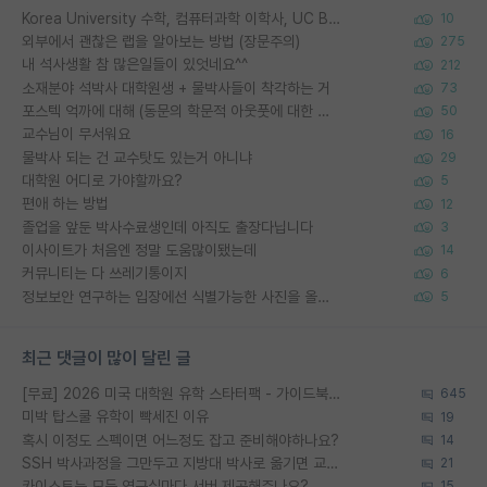
Korea University 수학, 컴퓨터과학 이학사, UC Berkeley 산업공학 대학원 공학박사가 되는 것은 쉽지 않겠죠?
10
외부에서 괜찮은 랩을 알아보는 방법 (장문주의)
275
내 석사생활 참 많은일들이 있엇네요^^
212
소재분야 석박사 대학원생 + 물박사들이 착각하는 거
73
포스텍 억까에 대해 (동문의 학문적 아웃풋에 대한 반박)
50
교수님이 무서워요
16
물박사 되는 건 교수탓도 있는거 아니냐
29
대학원 어디로 가야할까요?
5
편애 하는 방법
12
졸업을 앞둔 박사수료생인데 아직도 출장다닙니다
3
이사이트가 처음엔 정말 도움많이됐는데
14
커뮤니티는 다 쓰레기통이지
6
정보보안 연구하는 입장에선 식별가능한 사진을 올리는건 비추이긴함
5
최근 댓글이 많이 달린 글
[무료] 2026 미국 대학원 유학 스타터팩 - 가이드북 & 합격자 컨택메일 템플릿
645
미박 탑스쿨 유학이 빡세진 이유
19
혹시 이정도 스펙이면 어느정도 잡고 준비해야하나요?
14
SSH 박사과정을 그만두고 지방대 박사로 옮기면 교수의 꿈은 끝일까요?
21
카이스트는 모든 연구실마다 서버 제공해주나요?
15