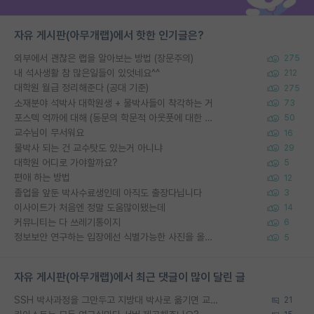
자유 게시판(아무개랩)에서 핫한 인기글은?
외부에서 괜찮은 랩을 알아보는 방법 (장문주의)
275
내 석사생활 참 많은일들이 있엇네요^^
212
대학원 월급 정리해준다 (공대 기준)
275
소재분야 석박사 대학원생 + 물박사들이 착각하는 거
73
포스텍 억까에 대해 (동문의 학문적 아웃풋에 대한 반박)
50
교수님이 무서워요
16
물박사 되는 건 교수탓도 있는거 아니냐
29
대학원 어디로 가야할까요?
5
편애 하는 방법
12
졸업을 앞둔 박사수료생인데 아직도 출장다닙니다
3
이사이트가 처음엔 정말 도움많이됐는데
14
커뮤니티는 다 쓰레기통이지
6
정보보안 연구하는 입장에선 식별가능한 사진을 올리는건 비추이긴함
5
자유 게시판(아무개랩)에서 최근 댓글이 많이 달린 글
SSH 박사과정을 그만두고 지방대 박사로 옮기면 교수의 꿈은 끝일까요?
21