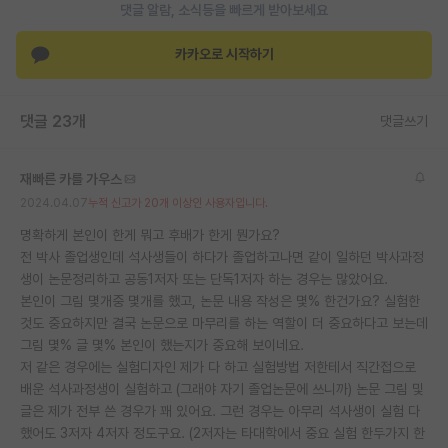
댓글 알람, 소식등을 빠르게 받아보세요
카카오로 시작하기
댓글 23개
댓글쓰기
재빠른 카를 가우스
2024.04.07
누적 신고가 20개 이상인 사용자입니다.
명확하게 본인이 한게 뭐고 후배가 한게 뭔가요?
전 박사 졸업생인데 석사생들이 하다가 졸업하고나면 같이 일하던 박사과정
생이 논문정리하고 공동1저자 또는 단독1저자 하는 경우는 많았어요.
본인이 그림 몇개중 몇개를 했고, 논문 내용 작성은 몇% 한건가요? 실험한
것도 중요하지만 결국 논문으로 마무리를 하는 역할이 더 중요하다고 보는데
그림 몇% 글 몇% 본인이 했는지가 중요해 보이네요.
저 같은 경우에는 실험디자인 제가 다 하고 실험방법 저한테서 직간접으로
배운 석사과정생이 실험하고 (그래야 자기 졸업논문에 쓰니까) 논문 그림 및
글은 제가 전부 쓴 경우가 꽤 있어요. 그런 경우는 아무리 석사생이 실험 다
했어도 3저자 4저자 정도구요. (2저자는 타대학에서 중요 실험 한두가지 한