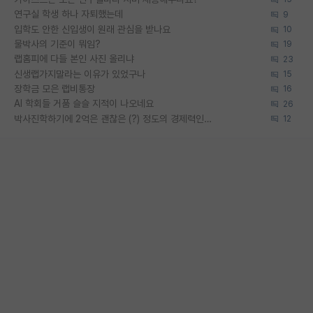
연구실 학생 하나 자퇴했는데
9
입학도 안한 신입생이 원래 관심을 받나요
10
물박사의 기준이 뭐임?
19
랩홈피에 다들 본인 사진 올리냐
23
신생랩가지말라는 이유가 있었구나
15
장학금 모은 랩비통장
16
AI 학회들 거품 슬슬 지적이 나오네요
26
박사진학하기에 2억은 괜찮은 (?) 정도의 경제력인가요
12