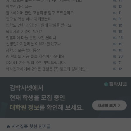
카이스트는 모든 연구실마다 서버 제공해주나요?
15
학부신입생 질문
12
알츠하이머 관련 고등학생 탐구 포트폴리오
11
연구실 학생 하나 자퇴했는데
9
입학도 안한 신입생이 원래 관심을 받나요
10
물박사의 기준이 뭐임?
19
랩홈피에 다들 본인 사진 올리냐
23
신생랩가지말라는 이유가 있었구나
15
장학금 모은 랩비통장
16
AI 학회들 거품 슬슬 지적이 나오네요
26
DGIST 가는 방법 추천 부탁드립니다.
7
박사진학하기에 2억은 괜찮은 (?) 정도의 경제력인가요
12
🔥 시선집중 핫한 인기글