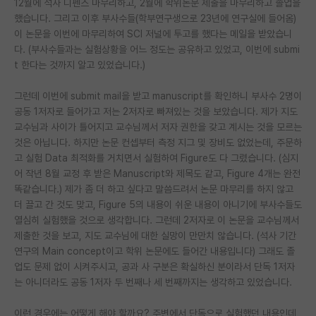
12월에 석사 디펜스 마무리하고, 2월에 학위논문 제출을 마무리하고 졸업을
했습니다. 그리고 이후 부사수들(학부연구생으로 23년에 연구실에 들어옴)
PI 전용 게시판
이 논문을 이번에 마무리하여 SCI 저널에 투고를 했다는 메일을 받았습니
다. (부사수들과는 실험상황을 어느 정도는 공유하고 있었고, 이번에 submi
인문사회 계열 게시판
t 한다는 것까지 알고 있었습니다.)
특수/전문대학원 게시판
그런데 이번에 submit mail을 받고 manuscript를 확인하니 부사수 2명이
반도체/AI 게시판
공동 1저자로 들어가고 저는 2저자로 빠져있는 것을 보았습니다. 제가 지도
교수님과 사이가 틀어지고 교수님께서 저자 권한을 갖고 계시는 것을 모르는
장학금/장학생 게시판
것은 아닙니다. 하지만 논문 컨셉부터 측정 지그 및 장비도 없었는데, 주문하
고 실험 Data 최적화를 거치면서 실험하여 Figure도 다 그렸습니다. (심지
학술 정보 게시판
어 작년 8월 교정 후 받은 Manuscript와 제목도 같고, Figure 4개는 완전
똑같습니다.) 제가 좀 더 하고 싶다고 말씀드려서 논문 마무리를 하지 않고
홍보 게시판
더 끌고 간 것도 맞고, Figure 5의 내용이 쉬운 내용이 아니기에 부사수들도
커리어
열심히 실험했을 것으로 생각합니다. 그런데 2저자로 이 논문을 교수님께서
제출한 것을 보고, 지도 교수님에 대한 실망이 만만치 않습니다. (석사 기간
유학교육
연구의 Main concept이고 학위 논문에도 들어간 내용입니다) 그래도 졸
업도 문제 없이 시켜주시고, 공과 사 구분은 확실하신 분이라서 단독 1저자
이벤트
는 아니더라도 공동 1저자 두 번째나 세 번째까지는 생각하고 있었습니다.
반도체 아카데미
이런 경우에는 어떻게 해야 할까요? 주변에서 단독으로 실험했던 내용인데,