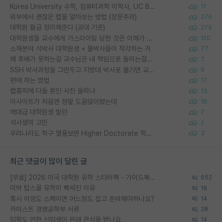
Korea University 수학, 컴퓨터과학 이학사, UC Berkeley 산업공학 대학원 공학박사가 되는 것은 쉽지 않겠죠?
11
외부에서 괜찮은 랩을 알아보는 방법 (장문주의)
276
대학원 월급 정리해준다 (공대 기준)
275
대학원생들 교수에게 가스라이팅 당한 것은 이해가 갑니다. 안타깝네요.
120
소재분야 석박사 대학원생 + 물박사들이 착각하는 거
77
왜 후배가 못하는걸 교수님은 내 책임으로 돌리는걸까요?
7
SSH 박사과정을 그만두고 지방대 박사로 옮기면 교수의 꿈은 끝일까요?
9
편애 하는 방법
17
랩홈피에 다들 본인 사진 올리냐
13
이사이트가 처음엔 정말 도움많이됐는데
16
역대급 대학원생 빌런
2
석사생의 고민
2
우리나라도 학구 열풍보면 Higher Doctorate 학위가 필요하다고 봅니다.
3
최근 댓글이 많이 달린 글
[무료] 2026 미국 대학원 유학 스타터팩 - 가이드북 & 합격자 컨택메일 템플릿
652
미박 탑스쿨 유학이 빡세진 이유
19
혹시 이정도 스펙이면 어느정도 잡고 준비해야하나요?
14
카이스트 경영공학부 서류
28
입학도 안한 신입생이 원래 관심을 받나요
14