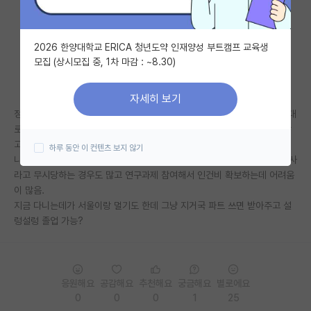
자유 게시판(아무개랩)
2026 한양대학교 ERICA 청년도약 인재양성 부트캠프 교육생
미국 유학 게시판
모집 (상시모집 중, 1차 마감 : ~8.30)
미국 대학원 합격 후기 게시판
자세히 보기
대학원생 모집 게시판
정출연 기술직인데 기술직에 PBS를 시행하는 미친곳이라 기술직 일은 일대
로 하고 연구과제 참여도 해야함 (물론 연구직만큼 연구성과를 요구하진 않
대학원 합격 후기 게시판
고 허드렛일 위주로 시키지만)
하루 동안 이 컨텐츠 보지 않기
나름 학사 학부나 머리는 연구직에 비해 뒤쳐지지 않는다고 자부하는데 학사
연구실(PI) 홍보 게시판
라고 무시당하는 경우도 많고 연구과제 참여해서 인건비 확보하는데 어려움
이 많음.
석박사 채용 정보 게시판
지금 다니는데가 서울이랑 멀기도 한데 그냥 지거국 파트 쓰면 받아주고 설
렁설렁 졸업 가능?
임용 정보 게시판
학부 인턴 게시판
취업 게시판
응원해요
공감해요
추천해요
궁금해요
별로에요
0
0
0
1
25
임용 후기 게시판