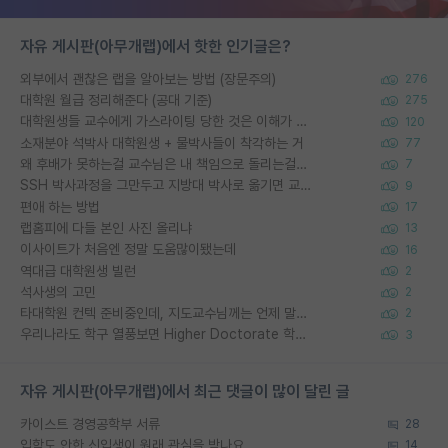
자유 게시판(아무개랩)에서 핫한 인기글은?
외부에서 괜찮은 랩을 알아보는 방법 (장문주의)
276
대학원 월급 정리해준다 (공대 기준)
275
대학원생들 교수에게 가스라이팅 당한 것은 이해가 갑니다. 안타깝네요.
120
소재분야 석박사 대학원생 + 물박사들이 착각하는 거
77
왜 후배가 못하는걸 교수님은 내 책임으로 돌리는걸까요?
7
SSH 박사과정을 그만두고 지방대 박사로 옮기면 교수의 꿈은 끝일까요?
9
편애 하는 방법
17
랩홈피에 다들 본인 사진 올리냐
13
이사이트가 처음엔 정말 도움많이됐는데
16
역대급 대학원생 빌런
2
석사생의 고민
2
타대학원 컨텍 준비중인데, 지도교수님께는 언제 말씀드려야 할까요?
2
우리나라도 학구 열풍보면 Higher Doctorate 학위가 필요하다고 봅니다.
3
자유 게시판(아무개랩)에서 최근 댓글이 많이 달린 글
카이스트 경영공학부 서류
28
입학도 안한 신입생이 원래 관심을 받나요
14