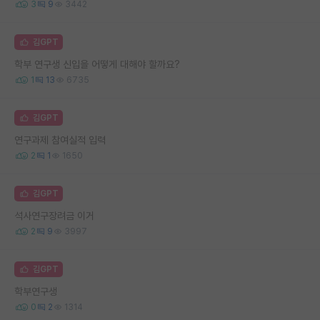
3
9
3442
김GPT
학부 연구생 신입을 어떻게 대해야 할까요?
1
13
6735
김GPT
연구과제 참여실적 입력
2
1
1650
김GPT
석사연구장려금 이거
2
9
3997
김GPT
학부연구생
0
2
1314