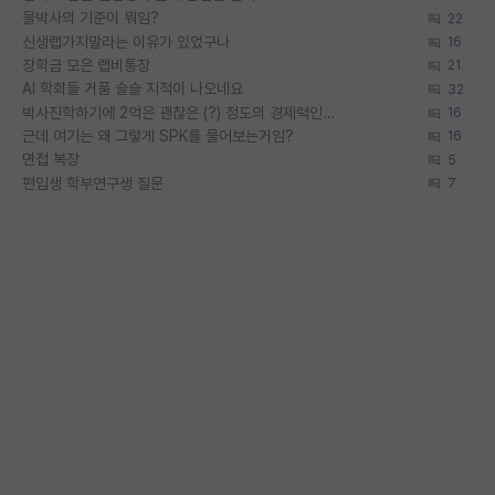
물박사의 기준이 뭐임?
22
신생랩가지말라는 이유가 있었구나
16
장학금 모은 랩비통장
21
AI 학회들 거품 슬슬 지적이 나오네요
32
박사진학하기에 2억은 괜찮은 (?) 정도의 경제력인가요
16
근데 여기는 왜 그렇게 SPK를 물어보는거임?
16
면접 복장
5
편입생 학부연구생 질문
7