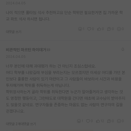
2024.04.05
재팬라운지 🌸
나이 적으면 풀타임 석사 추천하고요 단순 학위만 필요한거면 집 가까운 학
교 파트 석사 하시면 됩니다.
1
0
0
0
0
대댓글 쓰기
비관적인 마르틴 하이데거
2024.04.05
너무 본인에 대해 과대평가 하는 건 아닌지 조심스럽네요.
어디 학부를 나왔길래 부심을 부리는지는 모르겠지만 이세상 어디를 가던 본
인보다 훌륭한 사람이 있기 마련이고 그 사람들이 바보라서 시간과 비용을
투자해가며 학위를 취득하는게 아닙니다.
학위장사하는거 골라 학위를 취득한다면 누군가 알아줄거라고 생각하는 것
도 멍청한 행동이고, 그런태도로 대학원을 간다면 애초에 교수님이 받아주지
도 않을것 같네요. 연구자들을 존중하는 마음도 없는 사람이 연구자의 길을
걷겠다니요.
1
0
12
0
0
대댓글 2개
대댓글 쓰기