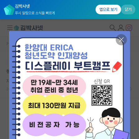
김박사넷
앱으로 보기
닫기
푸시 알림으로 소식을 빠르게
커뮤니티 홈
자유 게시판(아무개랩)
대학원생 모집
본문이 수정되지 않는 박제글입니다.
국내대학원 정보
학위 만드는 가장 쉬운 방법이 뭐임?
연구실&오픈랩
자상한 제인 오스틴
커뮤니티
2024.04.05
11
5261
커뮤니티 홈
전체글보기
베스트 게시판
IF 명예의전당