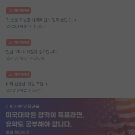
명예의전당
첫 논문 작성할 때 레퍼런스 정리 꿀팁 (+a)
261
34
110257
명예의전당
만남 보다 헤어짐이 중요합니다.
137
34
26080
명예의전당
나의 선생님 (자랑 포함..)
218
21
29011