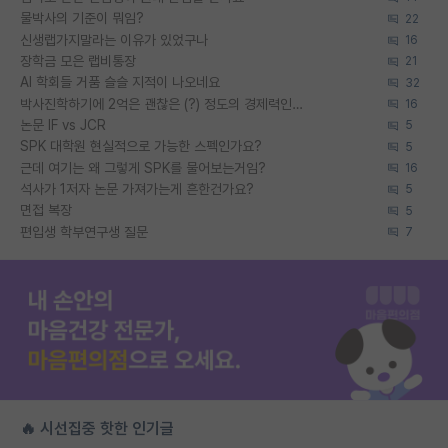
물박사의 기준이 뭐임?
22
신생랩가지말라는 이유가 있었구나
16
장학금 모은 랩비통장
21
AI 학회들 거품 슬슬 지적이 나오네요
32
박사진학하기에 2억은 괜찮은 (?) 정도의 경제력인가요
16
논문 IF vs JCR
5
SPK 대학원 현실적으로 가능한 스펙인가요?
5
근데 여기는 왜 그렇게 SPK를 물어보는거임?
16
석사가 1저자 논문 가져가는게 흔한건가요?
5
면접 복장
5
편입생 학부연구생 질문
7
🔥 시선집중 핫한 인기글