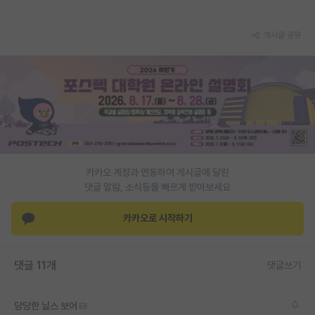
PI 전용 게시판
게시글 공유
인문사회 계열 게시판
특수/전문대학원 게시판
반도체/AI 게시판
장학금/장학생 게시판
학술 정보 게시판
카카오 계정과 연동하여 게시글에 달린
댓글 알람, 소식등을 빠르게 받아보세요
홍보 게시판
커리어
카카오로 시작하기
유학교육
댓글 11개
댓글쓰기
이벤트
반도체 아카데미
당당한 닐스 보어