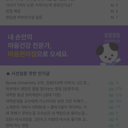
석사가 1저자 논문 가져가는게 흔한건가요?
5
면접 복장
5
편입생 학부연구생 질문
7
🔥 시선집중 핫한 인기글
Korea University 수학, 컴퓨터과학 이학사, UC Berkeley 산업공학 대학원 공학박사가 되는 것은 쉽지 않겠죠?
11
외부에서 괜찮은 랩을 알아보는 방법 (장문주의)
276
대학원 월급 정리해준다 (공대 기준)
275
대학원생들 교수에게 가스라이팅 당한 것은 이해가 갑니다. 안타깝네요.
120
소재분야 석박사 대학원생 + 물박사들이 착각하는 거
77
왜 후배가 못하는걸 교수님은 내 책임으로 돌리는걸까요?
7
SSH 박사과정을 그만두고 지방대 박사로 옮기면 교수의 꿈은 끝일까요?
9
편애 하는 방법
17