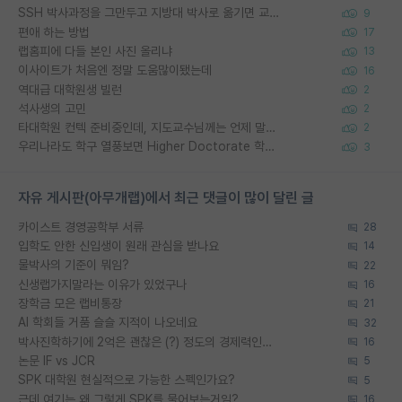
SSH 박사과정을 그만두고 지방대 박사로 옮기면 교수의 꿈은 끝일까요?
9
편애 하는 방법
17
랩홈피에 다들 본인 사진 올리냐
13
이사이트가 처음엔 정말 도움많이됐는데
16
역대급 대학원생 빌런
2
석사생의 고민
2
타대학원 컨텍 준비중인데, 지도교수님께는 언제 말씀드려야 할까요?
2
우리나라도 학구 열풍보면 Higher Doctorate 학위가 필요하다고 봅니다.
3
자유 게시판(아무개랩)에서 최근 댓글이 많이 달린 글
카이스트 경영공학부 서류
28
입학도 안한 신입생이 원래 관심을 받나요
14
물박사의 기준이 뭐임?
22
신생랩가지말라는 이유가 있었구나
16
장학금 모은 랩비통장
21
AI 학회들 거품 슬슬 지적이 나오네요
32
박사진학하기에 2억은 괜찮은 (?) 정도의 경제력인가요
16
논문 IF vs JCR
5
SPK 대학원 현실적으로 가능한 스펙인가요?
5
근데 여기는 왜 그렇게 SPK를 물어보는거임?
16