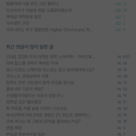
랩홈피에 다들 본인 사진 올리냐
13
이사이트가 처음엔 정말 도움많이됐는데
16
역대급 대학원생 빌런
2
석사생의 고민
2
우리나라도 학구 열풍보면 Higher Doctorate 학위가 필요하다고 봅니다.
3
최근 댓글이 많이 달린 글
[무료] 2026 미국 대학원 유학 스타터팩 - 가이드북 & 합격자 컨택메일 템플릿
652
미박 탑스쿨 유학이 빡세진 이유
19
혹시 이정도 스펙이면 어느정도 잡고 준비해야하나요?
14
카이스트 경영공학부 서류
28
입학도 안한 신입생이 원래 관심을 받나요
14
물박사의 기준이 뭐임?
22
신생랩가지말라는 이유가 있었구나
16
장학금 모은 랩비통장
21
AI 학회들 거품 슬슬 지적이 나오네요
32
박사진학하기에 2억은 괜찮은 (?) 정도의 경제력인가요
16
근데 여기는 왜 그렇게 SPK를 물어보는거임?
16
면접 복장
5
편입생 학부연구생 질문
7