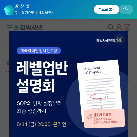
김박사넷
앱으로 보기
닫기
푸시 알림으로 소식을 빠르게
커뮤니티 홈
자유 게시판(아무개랩)
대학원생 모집
학부연구생
국내대학원 정보
덤덤한 라이프니츠
연구실&오픈랩
2023.11.18
2
1314
커뮤니티
커뮤니티 홈
전체글보기
베스트 게시판
IF 명예의전당