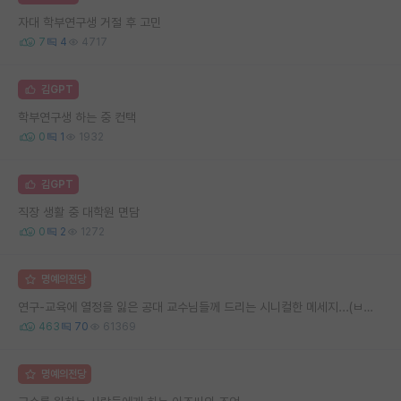
자대 학부연구생 거절 후 고민
7
4
4717
김GPT
학부연구생 하는 중 컨택
0
1
1932
김GPT
직장 생활 중 대학원 면담
0
2
1272
명예의전당
연구-교육에 열정을 잃은 공대 교수님들께 드리는 시니컬한 메세지...(ㅂㄷㅂㄷ)
463
70
61369
명예의전당