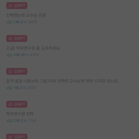
김GPT
컨택했는데 교수님 반응
2
3
3915
김GPT
긴급) 학부연구생 좀 도와주세요.
4
10
4159
김GPT
합격 발표 나왔는데 그럼 이제 컨택한 교수님께 연락 드리면 되나요
1
3
2501
김GPT
학부연구생 컨택
0
3
1158
김GPT