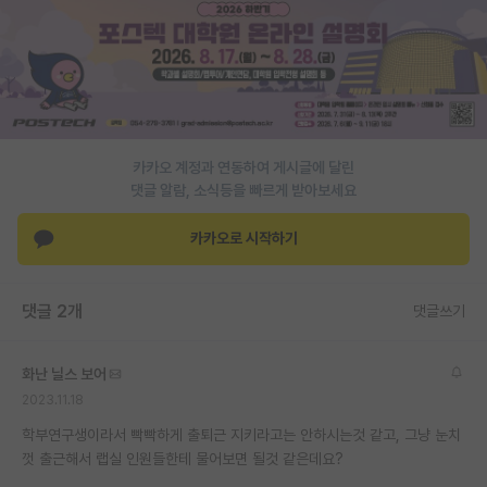
PI 전용 게시판
인문사회 계열 게시판
특수/전문대학원 게시판
반도체/AI 게시판
카카오 계정과 연동하여 게시글에 달린
댓글 알람, 소식등을 빠르게 받아보세요
장학금/장학생 게시판
카카오로 시작하기
학술 정보 게시판
홍보 게시판
댓글 2개
댓글쓰기
커리어
화난 닐스 보어
유학교육
2023.11.18
이벤트
학부연구생이라서 빡빡하게 출퇴근 지키라고는 안하시는것 같고, 그냥 눈치
껏 출근해서 랩실 인원들한테 물어보면 될것 같은데요?
반도체 아카데미