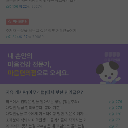
교수를 원하는 사람들에게 하는 아조씨의 조언
106
22
25274
명예의전당
주저자 논문을 써보고 싶은 학부 저학년들에게
244
27
79989
자유 게시판(아무개랩)에서 핫한 인기글은?
외부에서 괜찮은 랩을 알아보는 방법 (장문주의)
276
대학원 월급 정리해준다 (공대 기준)
275
대학원생들 교수에게 가스라이팅 당한 것은 이해가 갑니다. 안타깝네요.
120
소재분야 석박사 대학원생 + 물박사들이 착각하는 거
77
왜 후배가 못하는걸 교수님은 내 책임으로 돌리는걸까요?
7