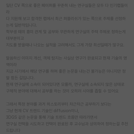
일단 CV 쪽으로 좋은 페이퍼를 꾸준히 내는 연구실들은 모두 다 인기랩들이
라
다 지원해 보고 합격한 랩에서 최근 퍼블리쉬가 있는 쪽으로 주제를 선정하
는게 일반적입니다.
학부생 때의 흥미 관계 및 공부와 무관하게 연구실의 주력 주제로 정하는게
대부분이고
지도를 받을때나 나오는 실적을 고려해서도 그게 가장 최선일때가 많구요.
말씀하신 이미지 개선, 객체 탐지는 사실상 연구가 완료되고 현재 기술의 영
역이라
지금 시기에서 해당 연구를 하며 좋은 논문을 내는건 불가능은 아니지만 정
말 힘든 길입니다.
현재 연구실에 소속이 되어있다면 모를까, 연구실에 소속되지 않은 상태로
구체적 분야에 대해서 공부를 하는 것이 오히려 시야를 좁힐 수 있어요
그래서 특정 분야를 과거 히스토리부터 차근차근 공부하기 보다는
그냥 현재 CV 트렌드 기술인 diffusion이나,
3DGS 같은 논문을 통해 기술 트렌드 흐름만 따라가면서
연구실 컨택을 시도하고 컨택이 완료된 후 교수님과 상의하여 정하는걸 추천
드립니다