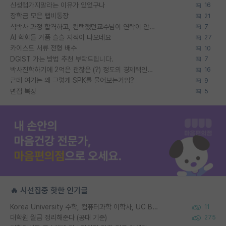
신생랩가지말라는 이유가 있었구나
16
장학금 모은 랩비통장
21
석박사 과정 합격하고, 컨택했던교수님이 연락이 안됩니다...
7
AI 학회들 거품 슬슬 지적이 나오네요
27
카이스트 서류 전형 배수
10
DGIST 가는 방법 추천 부탁드립니다.
7
박사진학하기에 2억은 괜찮은 (?) 정도의 경제력인가요
16
근데 여기는 왜 그렇게 SPK를 물어보는거임?
9
면접 복장
5
🔥 시선집중 핫한 인기글
Korea University 수학, 컴퓨터과학 이학사, UC Berkeley 산업공학 대학원 공학박사가 되는 것은 쉽지 않겠죠?
11
대학원 월급 정리해준다 (공대 기준)
275