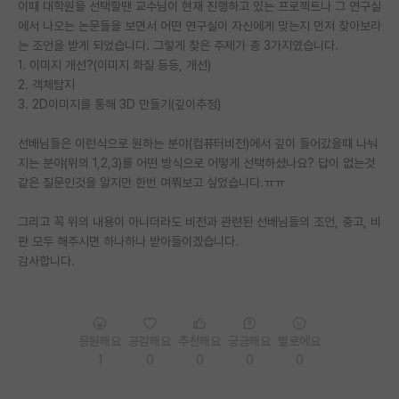
이때 대학원을 선택할땐 교수님이 현재 진행하고 있는 프로젝트나 그 연구실
에서 나오는 논문들을 보면서 어떤 연구실이 자신에게 맞는지 먼저 찾아보라
PI 전용 게시판
는 조언을 받게 되었습니다. 그렇게 찾은 주제가 총 3가지였습니다.
인문사회 계열 게시판
1. 이미지 개선?(이미지 화질 등등, 개선)
2. 객체탐지
특수/전문대학원 게시판
3. 2D이미지를 통해 3D 만들기(깊이추정)
반도체/AI 게시판
선배님들은 이런식으로 원하는 분야(컴퓨터비전)에서 깊이 들어갔을때 나눠
지는 분야(위의 1,2,3)를 어떤 방식으로 어떻게 선택하셨나요? 답이 없는것
장학금/장학생 게시판
같은 질문인것을 알지만 한번 여쭤보고 싶었습니다.ㅠㅠ
학술 정보 게시판
그리고 꼭 위의 내용이 아니더라도 비전과 관련된 선배님들의 조언, 충고, 비
홍보 게시판
판 모두 해주시면 하나하나 받아들이겠습니다.
감사합니다.
커리어
유학교육
응원해요
공감해요
추천해요
궁금해요
별로에요
이벤트
1
0
0
0
0
반도체 아카데미