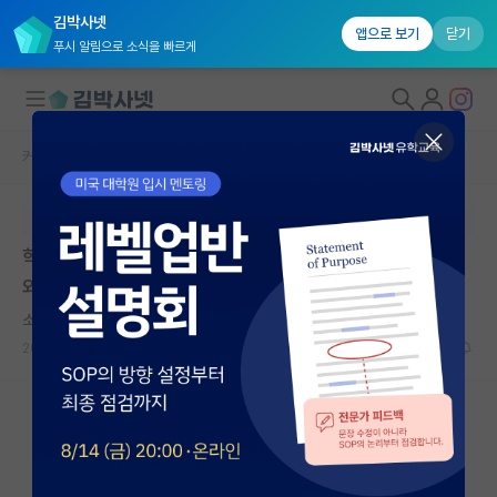
김박사넷
앱으로 보기
닫기
푸시 알림으로 소식을 빠르게
커뮤니티 홈
자유 게시판(아무개랩)
대학원생 모집
본문이 수정되지 않는 박제글입니다.
국내대학원 정보
학부 4학년의 컴퓨터비전 대학원 진학 고민(선배님들 도
연구실&오픈랩
와주세요)
커뮤니티
소심한 토마스 홉스
2024.04.02
10
4719
커뮤니티 홈
전체글보기
베스트 게시판
IF 명예의전당