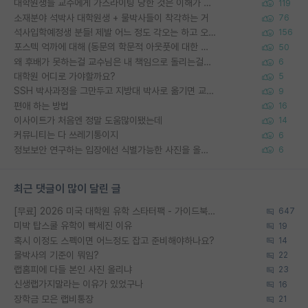
대학원생들 교수에게 가스라이팅 당한 것은 이해가 갑니다. 안타깝네요.
119
소재분야 석박사 대학원생 + 물박사들이 착각하는 거
76
석사입학예정생 분들! 제발 어느 정도 각오는 하고 오세요.
156
포스텍 억까에 대해 (동문의 학문적 아웃풋에 대한 반박)
50
왜 후배가 못하는걸 교수님은 내 책임으로 돌리는걸까요?
6
대학원 어디로 가야할까요?
5
SSH 박사과정을 그만두고 지방대 박사로 옮기면 교수의 꿈은 끝일까요?
9
편애 하는 방법
16
이사이트가 처음엔 정말 도움많이됐는데
14
커뮤니티는 다 쓰레기통이지
6
정보보안 연구하는 입장에선 식별가능한 사진을 올리는건 비추이긴함
6
최근 댓글이 많이 달린 글
[무료] 2026 미국 대학원 유학 스타터팩 - 가이드북 & 합격자 컨택메일 템플릿
647
미박 탑스쿨 유학이 빡세진 이유
19
혹시 이정도 스펙이면 어느정도 잡고 준비해야하나요?
14
물박사의 기준이 뭐임?
22
랩홈피에 다들 본인 사진 올리냐
23
신생랩가지말라는 이유가 있었구나
16
장학금 모은 랩비통장
21