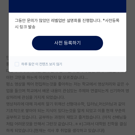
자유 게시판(아무개랩)
그동안 문의가 많았던 레벨업반 설명회를 진행합니다. *사전등록
미국 유학 게시판
시 링크 발송
미국 대학원 합격 후기 게시판
사전 등록하기
대학원생 모집 게시판
안녕하세요. 저는 컴퓨터 비전에 관심이 있는 대학생 4학년 입니다.(전공 :
대학원 합격 후기 게시판
통계학과, 복수전공 : 컴퓨터 공학과)
하루 동안 이 컨텐츠 보지 않기
다름이 아니라 대학원 진학 준비 중 고민이 생겨서 글을 쓰게 되었습니다.
연구실(PI) 홍보 게시판
이런 고민을 하는게 이상한건지 잘 모르겠습니다...
석박사 채용 정보 게시판
평소 영상을 찍어 편집하는것을 좋아하는 저는 학교에서 영상처리와 같은 수
업을 들으며 학교에서 배운 내용이 관심있는 주제와 연결되는게 신기하여 영
임용 정보 게시판
상처리에 관심을 가지게 되었습니다.
영상처리에 대해 자세히 알기 위해선 선형대수학, 딥러닝,머신러닝과 같이
학부 인턴 게시판
기초적으로 쌓아야 되는 지식이 있다는것을 알게 되었고 이를 현재 꾸준히
공부하고 있습니다. 공부하는 과정이 재밌고 즐거웠습니다. (아직 선배님들
취업 게시판
처럼 어려운것을 안해서 그런것 같습니다..ㅎㅎ)그래서 대학원 진학을 결심
하게 되었습니다.(현재는 석사 후 취업을 생각하고 있습니다!)
임용 후기 게시판