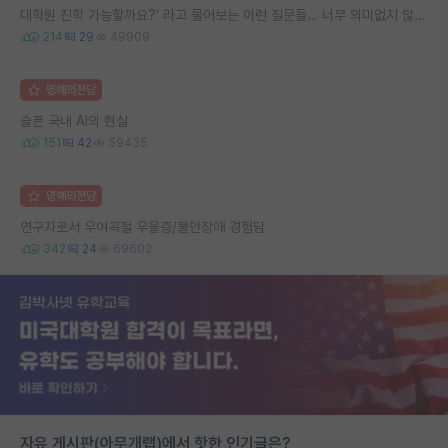
대학원 진학 가능할까요?’ 라고 물어보는 이런 질문들… 너무 의미없지 않나요?
214
29
49909
명예의전당
슬픈 국내 AI의 현실
151
42
59435
명예의전당
연구자로서 우여곡절 우울증/불안장애 경험담
342
24
69602
자유 게시판(아무개랩)에서 핫한 인기글은?