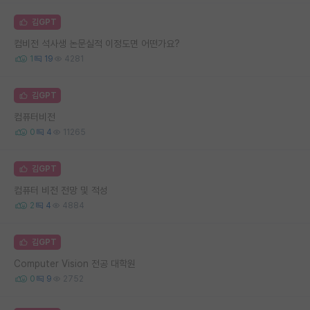
김GPT
컴비전 석사생 논문실적 이정도면 어떤가요?
1
19
4281
김GPT
컴퓨터비전
0
4
11265
김GPT
컴퓨터 비전 전망 및 적성
2
4
4884
김GPT
Computer Vision 전공 대학원
0
9
2752