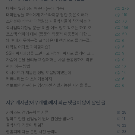
대학원 월급 정리해준다 (공대 기준)
275
대학원생들 교수에게 가스라이팅 당한 것은 이해가 갑니다. 안타깝네요.
119
소재분야 석박사 대학원생 + 물박사들이 착각하는 거
76
석사입학예정생 분들! 제발 어느 정도 각오는 하고 오세요.
156
포스텍 억까에 대해 (동문의 학문적 아웃풋에 대한 반박)
50
왜 후배가 못하는걸 교수님은 내 책임으로 돌리는걸까요?
6
대학원 어디로 가야할까요?
5
SSH 박사과정을 그만두고 지방대 박사로 옮기면 교수의 꿈은 끝일까요?
9
가슴에 손을 올려놓고 싫어하는 사람 불공정하게 리뷰
9
편애 하는 방법
16
이사이트가 처음엔 정말 도움많이됐는데
14
커뮤니티는 다 쓰레기통이지
6
정보보안 연구하는 입장에선 식별가능한 사진을 올리는건 비추이긴함
6
자유 게시판(아무개랩)에서 최근 댓글이 많이 달린 글
카이스트 경영공학부 서류
28
입학도 안한 신입생이 원래 관심을 받나요
11
물박사의 기준이 뭐임?
22
랩홈피에 다들 본인 사진 올리냐
23