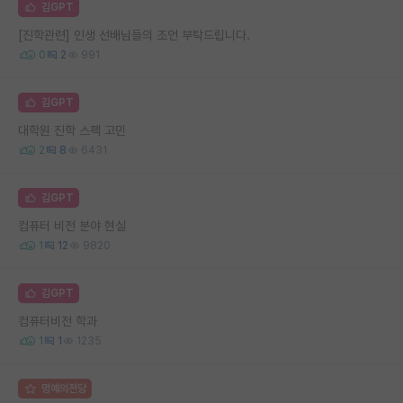
김GPT
[진학관련] 인생 선배님들의 조언 부탁드립니다.
0
2
991
김GPT
대학원 진학 스펙 고민
2
8
6431
김GPT
컴퓨터 비전 분야 현실
1
12
9820
김GPT
컴퓨터비전 학과
1
1
1235
명예의전당