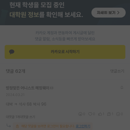
PI 전용 게시판
인문사회 계열 게시판
특수/전문대학원 게시판
카카오 계정과 연동하여 게시글에 달린
댓글 알람, 소식등을 빠르게 받아보세요
반도체/AI 게시판
카카오로 시작하기
장학금/장학생 게시판
학술 정보 게시판
댓글 62개
댓글쓰기
홍보 게시판
방정맞은 어니스트 헤밍웨이
커리어
2024.03.21
유학교육
대박 ㅋ 석사 68 박사 96
이벤트
0
0
1
1
0
대댓글 1개
대댓글 쓰기
반도체 아카데미
해당 댓글을 보려면 로그인이 필요합니다.
로그인하기