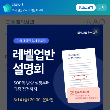
김박사넷
앱으로 보기
닫기
푸시 알림으로 소식을 빠르게
커뮤니티 홈
자유 게시판(아무개랩)
대학원생 모집
본문이 수정되지 않는 박제글입니다.
국내대학원 정보
다들 인건비 적어보자!
연구실&오픈랩
침착한 마리 퀴리
커뮤니티
2024.03.21
62
8886
커뮤니티 홈
전체글보기
베스트 게시판
IF 명예의전당