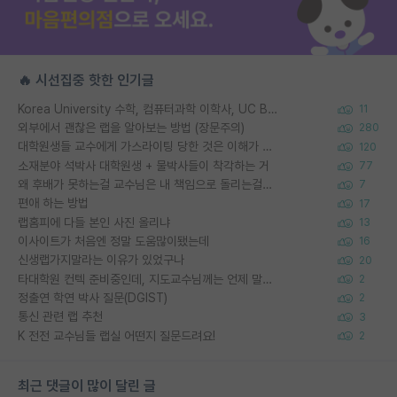
🔥 시선집중 핫한 인기글
Korea University 수학, 컴퓨터과학 이학사, UC Berkeley 산업공학 대학원 공학박사가 되는 것은 쉽지 않겠죠?
11
외부에서 괜찮은 랩을 알아보는 방법 (장문주의)
280
대학원생들 교수에게 가스라이팅 당한 것은 이해가 갑니다. 안타깝네요.
120
소재분야 석박사 대학원생 + 물박사들이 착각하는 거
77
왜 후배가 못하는걸 교수님은 내 책임으로 돌리는걸까요?
7
편애 하는 방법
17
랩홈피에 다들 본인 사진 올리냐
13
이사이트가 처음엔 정말 도움많이됐는데
16
신생랩가지말라는 이유가 있었구나
20
타대학원 컨텍 준비중인데, 지도교수님께는 언제 말씀드려야 할까요?
2
정출연 학연 박사 질문(DGIST)
2
통신 관련 랩 추천
3
K 전전 교수님들 랩실 어떤지 질문드려요!
2
최근 댓글이 많이 달린 글