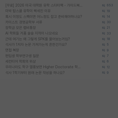
[무료] 2026 미국 대학원 유학 스타터팩 - 가이드북 & 합격자 컨택메일 템플릿
653
미박 탑스쿨 유학이 빡세진 이유
19
혹시 이정도 스펙이면 어느정도 잡고 준비해야하나요?
14
카이스트 경영공학부 서류
30
장학금 모은 랩비통장
21
AI 학회들 거품 슬슬 지적이 나오네요
33
근데 여기는 왜 그렇게 SPK를 물어보는거임?
18
석사가 1저자 논문 가져가는게 흔한건가요?
5
면접 복장
9
편입생 학부연구생 질문
7
세컨티어 학회의 위상
6
우리나라도 학구 열풍보면 Higher Doctorate 학위가 필요하다고 봅니다.
12
석사 1학기부터 원래 논문 작성을 하나요?
9