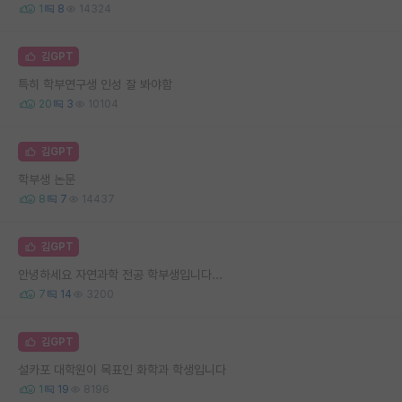
1
8
14324
김GPT
특히 학부연구생 인성 잘 봐야함
20
3
10104
김GPT
학부생 논문
8
7
14437
김GPT
안녕하세요 자연과학 전공 학부생입니다...
7
14
3200
김GPT
설카포 대학원이 목표인 화학과 학생입니다
1
19
8196