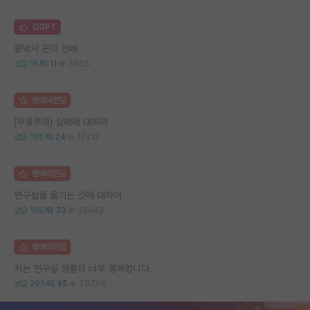
김GPT
물박사 꼰대 선배
15
11
3965
명예의전당
(우울주의) 실패에 대하여
195
24
17412
명예의전당
연구실을 옮기는 것에 대하여
168
33
32942
명예의전당
저는 연구실 생활이 너무 행복합니다..
295
45
78798