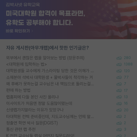
자유 게시판(아무개랩)에서 핫한 인기글은?
외부에서 괜찮은 랩을 알아보는 방법 (장문주의)
280
<대학원에 입학하는 법>
1388
대학원생들 교수에게 가스라이팅 당한 것은 이해가 갑니다. 안타깝네요.
120
소재분야 석박사 대학원생 + 물박사들이 착각하는 거
77
왜 후배가 못하는걸 교수님은 내 책임으로 돌리는걸까요?
7
편애 하는 방법
17
랩홈피에 다들 본인 사진 올리냐
13
이사이트가 처음엔 정말 도움많이됐는데
16
신생랩가지말라는 이유가 있었구나
20
타대학원 컨텍 준비중인데, 지도교수님께는 언제 말씀드려야 할까요?
2
정출연 학연 박사 질문(DGIST)
2
통신 관련 랩 추천
3
K 전전 교수님들 랩실 어떤지 질문드려요!
2