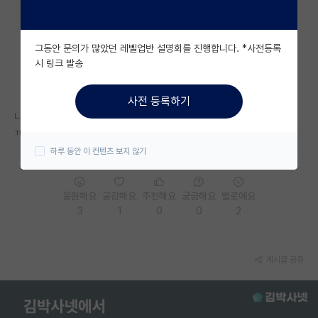
자유 게시판(아무개랩)
그동안 문의가 많았던 레벨업반 설명회를 진행합니다. *사전등록
미국 유학 게시판
시 링크 발송
미국 대학원 합격 후기 게시판
사전 등록하기
대학원생 모집 게시판
나 공학 석사 160
ㅠㅠ
대학원 합격 후기 게시판
하루 동안 이 컨텐츠 보지 않기
연구실(PI) 홍보 게시판
응원해요
공감해요
추천해요
궁금해요
별로에요
석박사 채용 정보 게시판
3
1
0
0
2
임용 정보 게시판
학부 인턴 게시판
게시글 공유
취업 게시판
임용 후기 게시판