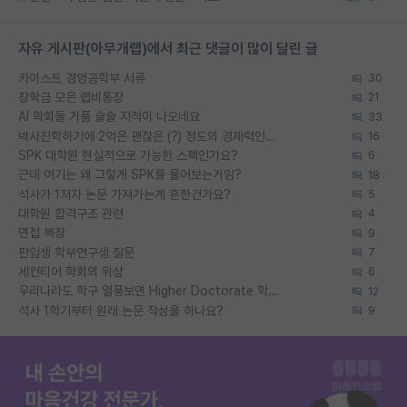
자유 게시판(아무개랩)에서 최근 댓글이 많이 달린 글
카이스트 경영공학부 서류
30
장학금 모은 랩비통장
21
AI 학회들 거품 슬슬 지적이 나오네요
33
박사진학하기에 2억은 괜찮은 (?) 정도의 경제력인가요
16
SPK 대학원 현실적으로 가능한 스펙인가요?
6
근데 여기는 왜 그렇게 SPK를 물어보는거임?
18
석사가 1저자 논문 가져가는게 흔한건가요?
5
대학원 합격구조 관련
4
면접 복장
9
편입생 학부연구생 질문
7
세컨티어 학회의 위상
6
우리나라도 학구 열풍보면 Higher Doctorate 학위가 필요하다고 봅니다.
12
석사 1학기부터 원래 논문 작성을 하나요?
9