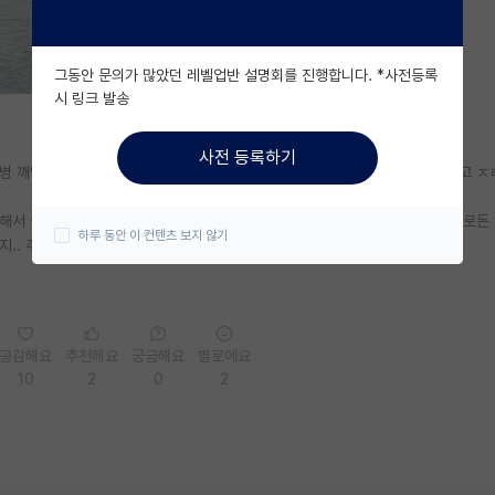
그동안 문의가 많았던 레벨업반 설명회를 진행합니다. *사전등록
시 링크 발송
사전 등록하기
병 깨먹고, 연구 플젝 깽판 쳐놓고, 공저 올려달라고 징징 거리거나, 성과 달라고 
서 실적 내고 그랬음 우리 과에 ㅋㅋ 작작 좀 했으면.. 이런 애들은 어떤 식으로든
하루 동안 이 컨텐츠 보지 않기
.. 주변 사람들이 눈치가 없는 것도 아니고
공감해요
추천해요
궁금해요
별로에요
10
2
0
2