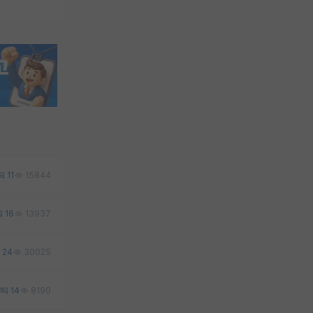
11
15844
16
13937
24
30025
14
8190