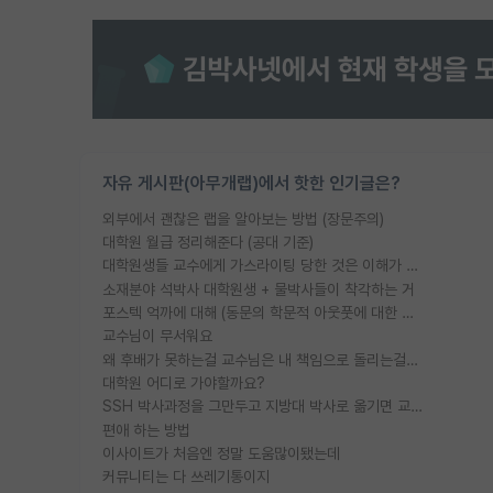
자유 게시판(아무개랩)에서 핫한 인기글은?
외부에서 괜찮은 랩을 알아보는 방법 (장문주의)
대학원 월급 정리해준다 (공대 기준)
대학원생들 교수에게 가스라이팅 당한 것은 이해가 갑니다. 안타깝네요.
소재분야 석박사 대학원생 + 물박사들이 착각하는 거
포스텍 억까에 대해 (동문의 학문적 아웃풋에 대한 반박)
교수님이 무서워요
왜 후배가 못하는걸 교수님은 내 책임으로 돌리는걸까요?
대학원 어디로 가야할까요?
SSH 박사과정을 그만두고 지방대 박사로 옮기면 교수의 꿈은 끝일까요?
편애 하는 방법
이사이트가 처음엔 정말 도움많이됐는데
커뮤니티는 다 쓰레기통이지