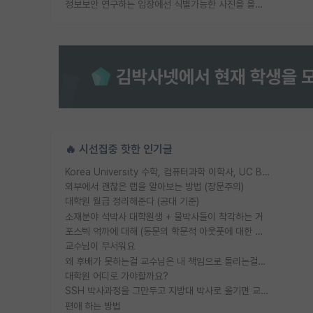
정보보안 연구하는 입장에선 식별가능한 사진을 올리는건 비추이긴함
🔥 시선집중 핫한 인기글
Korea University 수학, 컴퓨터과학 이학사, UC Berkeley 산업공학 대학원 공학박사가 되는 것은 쉽지 않겠죠?
외부에서 괜찮은 랩을 알아보는 방법 (장문주의)
대학원 월급 정리해준다 (공대 기준)
소재분야 석박사 대학원생 + 물박사들이 착각하는 거
포스텍 억까에 대해 (동문의 학문적 아웃풋에 대한 반박)
교수님이 무서워요
왜 후배가 못하는걸 교수님은 내 책임으로 돌리는걸까요?
대학원 어디로 가야할까요?
SSH 박사과정을 그만두고 지방대 박사로 옮기면 교수의 꿈은 끝일까요?
편애 하는 방법