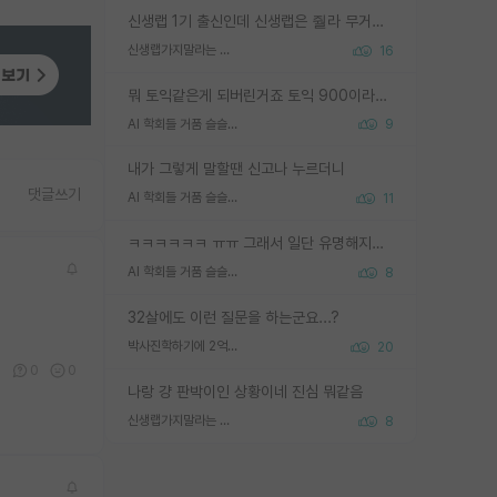
신생랩 1기 출신인데 신생랩은 줠라 무거운 바벨 같은거임. 들면 대박인데 못들면 깔려 죽음. 아무도 알려주지 않는 환경에서 자생해야하지만, 일단 살아남았다면 그 어떤 사람보다 악착같고 생존력 높은 사람으로 거듭날 수 있음
신생랩가지말라는 이유가 있었구나
16
뭐 토익같은게 되버린거죠 토익 900이라고 영어잘하는건 아닙니다만 잘하는사람은 다 900을 넘는 그런
AI 학회들 거품 슬슬 지적이 나오네요
9
내가 그렇게 말할땐 신고나 누르더니
댓글쓰기
AI 학회들 거품 슬슬 지적이 나오네요
11
ㅋㅋㅋㅋㅋㅋ ㅠㅠ 그래서 일단 유명해지는게 중요한거같습니다
AI 학회들 거품 슬슬 지적이 나오네요
8
32살에도 이런 질문을 하는군요...?
박사진학하기에 2억은 괜찮은 (?) 정도의 경제력인가요
20
2
0
0
나랑 걍 판박이인 상황이네 진심 뭐같음
신생랩가지말라는 이유가 있었구나
8