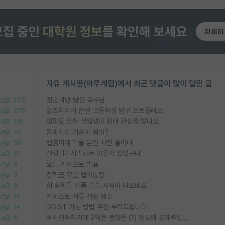
자유 게시판(아무개랩)에서 최근 댓글이 많이 달린 글
정년 4년 남은 교수님
275
알츠하이머 관련 고등학생 탐구 포트폴리오
275
입학도 안한 신입생이 원래 관심을 받나요
119
물박사의 기준이 뭐임?
74
랩홈피에 다들 본인 사진 올리냐
50
신생랩가지말라는 이유가 있었구나
16
오늘 카이스트 발표
6
장학금 모은 랩비통장
5
AI 학회들 거품 슬슬 지적이 나오네요
9
카이스트 서류 전형 배수
15
DGIST 가는 방법 추천 부탁드립니다.
14
박사진학하기에 2억은 괜찮은 (?) 정도의 경제력인가요
6