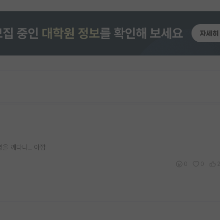
을 깨다니.. 아깝
0
0