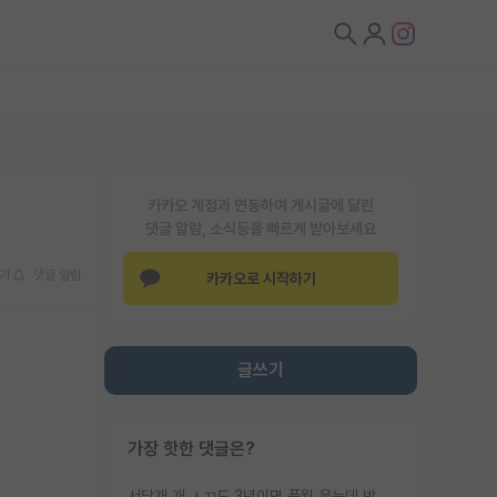
카카오 계정과 연동하여 게시글에 달린
댓글 알람, 소식등을 빠르게 받아보세요
기
댓글 알람
카카오로 시작하기
글쓰기
가장 핫한 댓글은?
서당개 개 ㅅㄲ도 3년이면 풍월 읊는데 박사 5년 이상 대리고 있으면서 물된건 교수 탓 맞는ㄱ게 거기가 서당이 아니란 소리임