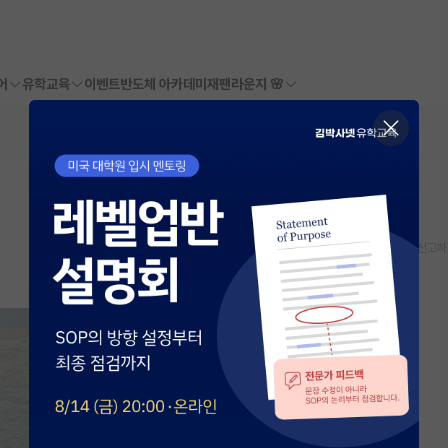
어
유학교육
이벤트
반도체 아카데미
재팬라운지 🌸
스크랩
신고하