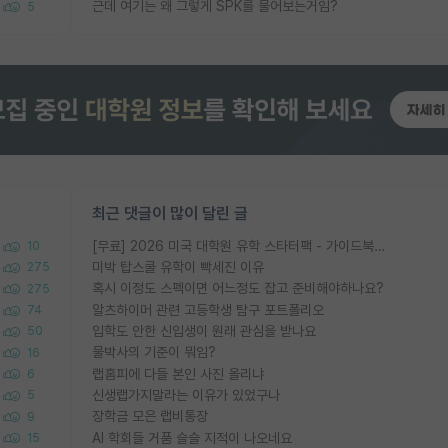
근데 여기는 왜 그렇게 SPK를 물어보는거임?
5
최근 댓글이 많이 달린 글
[무료] 2026 미국 대학원 유학 스타터팩 - 가이드북 & 합격자 컨택메일 템플릿
10
미박 탑스쿨 유학이 빡세진 이유
275
혹시 이정도 스펙이면 어느정도 잡고 준비해야하나요?
275
알츠하이머 관련 고등학생 탐구 포트폴리오
74
입학도 안한 신입생이 원래 관심을 받나요
50
물박사의 기준이 뭐임?
16
랩홈피에 다들 본인 사진 올리냐
6
신생랩가지말라는 이유가 있었구나
5
장학금 모은 랩비통장
9
AI 학회들 거품 슬슬 지적이 나오네요
15