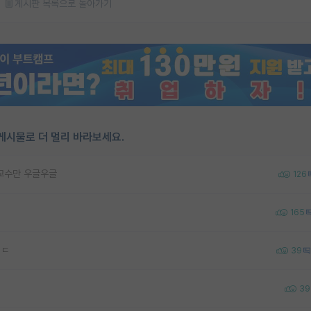
게시판 목록으로 돌아가기
게시물로 더 멀리 바라보세요.
 교수만 우글우글
126
165
ㅂㄷ
39
39