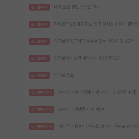
내가 글을 정말 못쓰는구나.....
김GPT
학부연구생인데요 다들 연구 하시는 이유가 뭔가요
김GPT
연구실에 친구라고 부를수 있는 사람이 있나요?
김GPT
연구실에서 술판 벌이는게 정상인가요?
김GPT
연그실 동료
김GPT
분야와 적성 직업에 대한 저의 느낌 (장문 주의)
명예의전당
교수인데 학생들 너무 빡친다
명예의전당
지거국 임용후기: 연구를 잘하면, 연구로 평가된
명예의전당