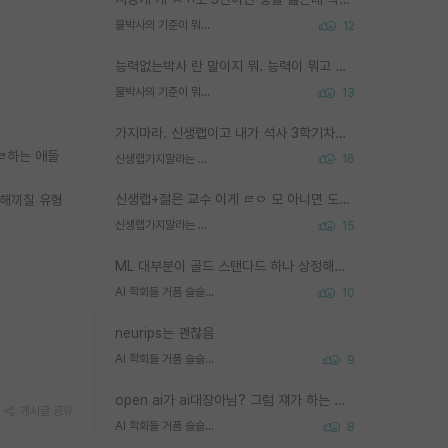
물박사의 기준이 뭐임?
12
능력없는박사 란 말이지 뭐. 능력이 뭐고 능력이 있다는게 뭔지는 사람마다 기준이 다르니까 얘기해봐야 서로 자기 기준만 얘기해서 논쟁이 끝이 안나고. 주위에서 능력있고 야심있는 신입생이 교수가 유의미한 피드백을 아예 안주면서 제대로된 과제에 참여해볼 기회도 제공하지 않고 잡일 뺑뺑이만 돌려서 맨날 단순작업만 하면서 밤새다가 눈빛이 점점 죽어가는걸 본 사람은 물박사는 교수탓이라고 하고, 교수는 이것저것 알려도 주고 기회도 주고 사수 동기 붙여주면서 어떻게든 끌고가려고 하는데 본인이 매일 뺀질거리면서 출근 하는둥마는둥 하다가 기껏 와서도 폰이나 쳐다보다가 실험 망치고 저녁약속있어서 먼저 가볼게요~ 하는걸 본 사람은 물박사는 본인탓이라고 함.
물박사의 기준이 뭐임?
13
가지마라. 신생랩이고 내가 석사 3학기차인데 최고참인데 나도 아무것도 모르는데 교수가 후배들 왜 논문 교육 안시키냐. 논문 왜 안 써오냐 닦달한다
ㅈㄹ하는 애들
신생랩가지말라는 이유가 있었구나
16
신생랩+젊은 교수 이게 ㄹㅇ 모 아니면 도인듯.
 해끼칠 유형
신생랩가지말라는 이유가 있었구나
15
ML 대부분이 골드 스탠다드 하나 상정해놓고 (벤치마크 데이터셋이 여러 개면 여러 개 상정) 그거 얼마나 잘 맞추나 싸움임 가끔 번뜩이는 설계 철학을 보여주는 논문들도 있지만 대부분 그거 성적 얼마나 더 올리느라에 혈안이 되어 있는 측면이 잇음
AI 학회들 거품 슬슬 지적이 나오네요
10
neurips는 괜찮음
AI 학회들 거품 슬슬 지적이 나오네요
9
open ai가 ai대장아님? 그럼 쟤가 하는 말이 다 맞겠네
게시글 공유
AI 학회들 거품 슬슬 지적이 나오네요
8