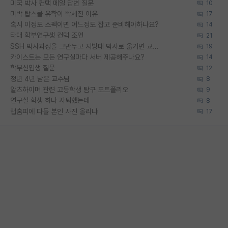
미국 박사 컨택 메일 답변 질문
10
미박 탑스쿨 유학이 빡세진 이유
17
혹시 이정도 스펙이면 어느정도 잡고 준비해야하나요?
14
타대 학부연구생 컨택 조언
21
SSH 박사과정을 그만두고 지방대 박사로 옮기면 교수의 꿈은 끝일까요?
19
카이스트는 모든 연구실마다 서버 제공해주나요?
14
학부신입생 질문
12
정년 4년 남은 교수님
8
알츠하이머 관련 고등학생 탐구 포트폴리오
9
연구실 학생 하나 자퇴했는데
8
랩홈피에 다들 본인 사진 올리냐
17