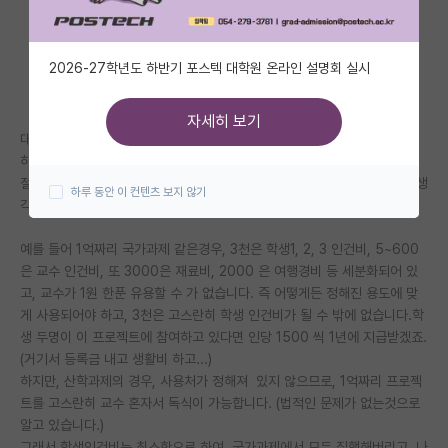
자유 게시판(아무개랩)
2026-27학년도 하반기 포스텍 대학원 온라인 설명회 실시
미국 유학 게시판
미국 대학원 합격 후기 게시판
자세히 보기
대학원 입학하려는 분들이 석사, 박사는 얼마정도 받느냐고 질문들을 많이
대학원생 모집 게시판
하십니다.
절대적인 액수도 중요하지만, 연구실 프로젝트 대비 인건비도 중요하다고 생
하루 동안 이 컨텐츠 보지 않기
대학원 합격 후기 게시판
각합니다.
연구실(PI) 홍보 게시판
예를 들어 1억짜리 국가과제 같은경우, 3천은 학생1, 2, 3 인건비, 5~600
은 교수 인건비, 또 3000은 재료비, 2000 은 여행경비 등 세분화되어 있
석박사 채용 정보 게시판
고, 교수가 1원 한푼 유용할 수 가 없습니다. 즉 어떻게든 정해진 용도에 맞
게 사용되어야 하고, 3천은 고스란히 학생 인건비가 될 수 밖에 없습니다.학
임용 정보 게시판
생 두명이 이 프로젝트에 참여하고 있다면 인당 1500 씩 1년에 지급받겠죠.
학부 인턴 게시판
(거기서 등록금 내고 생활비 하고...)
하지만, 산학과제의 경우, 사용처가 정해져 있지 않으므로, 1억짜리 프로젝
취업 게시판
트를 고스란히 교수 혼자서 독식이 가능합니다. (법적인 문제가 없는것으로
알고 있습니다.)
임용 후기 게시판
그래서 학생인건비는 최소한으로 하여, 국가과제에서 모두 집행해버리고, 나