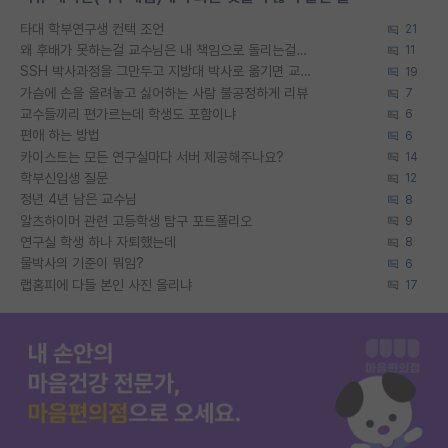
타대 학부연구생 컨택 조언
21
왜 후배가 못하는걸 교수님은 내 책임으로 돌리는걸까요?
11
SSH 박사과정을 그만두고 지방대 박사로 옮기면 교수의 꿈은 끝일까요?
19
가슴에 손을 올려놓고 싫어하는 사람 불공정하게 리뷰
7
교수들끼리 편가르는데 학생도 포함이냐
6
편애 하는 방법
6
카이스트는 모든 연구실마다 서버 제공해주나요?
14
학부신입생 질문
12
정년 4년 남은 교수님
8
알츠하이머 관련 고등학생 탐구 포트폴리오
9
연구실 학생 하나 자퇴했는데
8
물박사의 기준이 뭐임?
6
랩홈피에 다들 본인 사진 올리냐
17