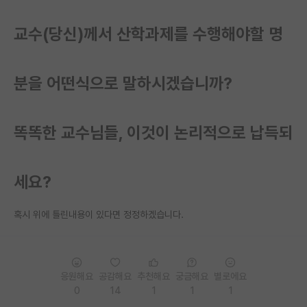
재팬라운지 🌸
교수(당신)께서 산학과제를 수행해야할 명
분을 어떤식으로 말하시겠습니까?
똑똑한 교수님들, 이것이 논리적으로 납득되
세요?
혹시 위에 틀린내용이 있다면 정정하겠습니다.
응원해요
공감해요
추천해요
궁금해요
별로에요
0
14
1
1
1