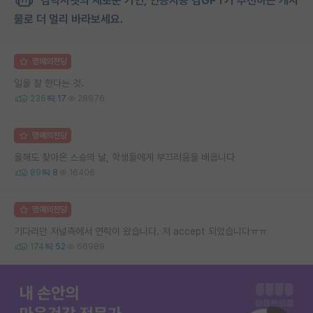
김박사넷의 새로운 거인, 인공지능 김GPT가 추천하는 게시
물로 더 멀리 바라보세요.
명예의전당
일을 잘 한다는 것.
236
17
28976
명예의전당
올해도 찾아온 스승의 날, 학생들에게 부끄러움을 배웁니다
89
8
16406
명예의전당
기다리던 저널측에서 연락이 왔습니다. 저 accept 되었습니다ㅠㅠ
174
52
66989