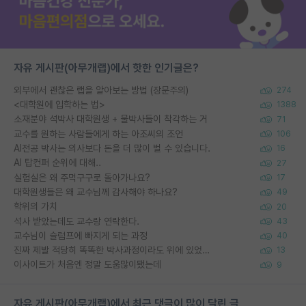
자유 게시판(아무개랩)에서 핫한 인기글은?
외부에서 괜찮은 랩을 알아보는 방법 (장문주의)
274
<대학원에 입학하는 법>
1388
소재분야 석박사 대학원생 + 물박사들이 착각하는 거
71
교수를 원하는 사람들에게 하는 아조씨의 조언
106
AI전공 박사는 의사보다 돈을 더 많이 벌 수 있습니다.
16
AI 탑컨퍼 순위에 대해..
27
실험실은 왜 주먹구구로 돌아가나요?
17
대학원생들은 왜 교수님께 감사해야 하나요?
49
학위의 가치
20
석사 받았는데도 교수랑 연락한다.
43
교수님이 슬럼프에 빠지게 되는 과정
40
진짜 제발 적당히 똑똑한 박사과정이라도 위에 있었으면..
13
이사이트가 처음엔 정말 도움많이됐는데
9
자유 게시판(아무개랩)에서 최근 댓글이 많이 달린 글