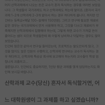
머지 산학과제에서 나오는 돈은 교수가 혼자 독식하는 경우를 여러번 보았습
PI 전용 게시판
니다. 그 학생들이 국가과제도 하고 산학과제도 하는데 말이죠. (혼자서 국가
과제 1~2개 산학과제 2~3개 맡아서 하는 경우 허다하게 봅니다. 하지만 인
인문사회 계열 게시판
건비는 등록금+매달 100~잘해야 150만원). 그리고 연구에 필요한 재료비
같은 경우는 국가과제에서 먼저 사용해야 하고, 그것을 다쓰고 재료비가 부
특수/전문대학원 게시판
족해지면 산학과제에서 집행해야 하는데, 그렇게 하면 교수가 가져갈 돈이
반도체/AI 게시판
줄어드는 셈이 되므로 학생들한테 왜 이렇게 낭비하냐 닥달하는 경우도 많이
보았습니다.
장학금/장학생 게시판
인건비 많은것 같아서 연구실 들어갔는데, 프로젝트는 말도안되게 많고, 그
것을 많지도 않은 인원이 수행하고, 산학과제 연구비는 교수가 독식하는 경
학술 정보 게시판
우 허다하고, 산학과제 특성상 회사에 보고해야 하는지라 교수들이 학생 엄
청나게 괴롭히고...
홍보 게시판
결론입니다. 인건비도 중요하지만, 1인당 평균 과제를 몇개 담당하는지도 확
인해 보시길 바랍니다.
커리어
산학과제 교수(당신) 혼자서 독식할거면, 어
유학교육
이벤트
느 대학원생이 그 과제를 하고 싶겠습니까?
반도체 아카데미