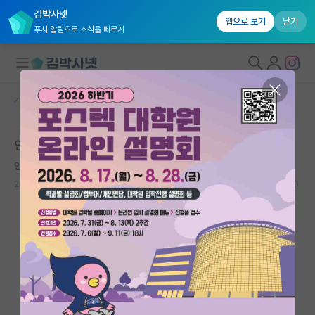
김박사넷
앱으로 보기
닫기
푸시 알림으로 소식을 빠르게
커뮤니티 홈
자유 게시판(아무개랩)
대학원생 모집
인건비에 대하여.
국내대학원 정보
인건비
*
연구실&오픈랩
2018.11.28
6
22123
커뮤니티
커뮤니티 홈
전체글보기
베스트 게시판
IF 명예의전당