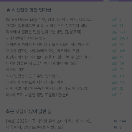
🔥 시선집중 핫한 인기글
Korea University 수학, 컴퓨터과학 이학사, UC Berkeley 산업공학 대학원 공학박사가 되는 것은 쉽지 않겠죠?
6
경북대 컴퓨터학부 4.4 -> 카이스트 전기전자 석박사통합과정 합격
21
외부에서 괜찮은 랩을 알아보는 방법 (장문주의)
274
<대학원에 입학하는 법>
1388
소재분야 석박사 대학원생 + 물박사들이 착각하는 거
71
교수를 원하는 사람들에게 하는 아조씨의 조언
106
AI전공 박사는 의사보다 돈을 더 많이 벌 수 있습니다.
16
대학원생들은 왜 교수님께 감사해야 하나요?
49
학위의 가치
20
석사 받았는데도 교수랑 연락한다.
43
교수님이 슬럼프에 빠지게 되는 과정
40
진짜 제발 적당히 똑똑한 박사과정이라도 위에 있었으면..
13
이사이트가 처음엔 정말 도움많이됐는데
9
최근 댓글이 많이 달린 글
[무료] 2026 미국 대학원 유학 스타터팩 - 가이드북 & 합격자 컨택메일 템플릿
644
미국 박사, 정말 도전해볼 만할까요?
9