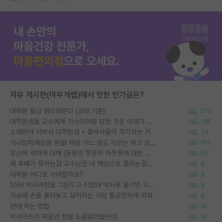
자유 게시판(아무개랩)에서 핫한 인기글은?
대학원 월급 정리해준다 (공대 기준)
275
대학원생들 교수에게 가스라이팅 당한 것은 이해가 갑니다. 안타깝네요.
119
소재분야 석박사 대학원생 + 물박사들이 착각하는 거
76
석사입학예정생 분들! 제발 어느 정도 각오는 하고 오세요.
156
포스텍 억까에 대해 (동문의 학문적 아웃풋에 대한 반박)
50
왜 후배가 못하는걸 교수님은 내 책임으로 돌리는걸까요?
6
대학원 어디로 가야할까요?
5
SSH 박사과정을 그만두고 지방대 박사로 옮기면 교수의 꿈은 끝일까요?
9
가슴에 손을 올려놓고 싫어하는 사람 불공정하게 리뷰
9
편애 하는 방법
16
이사이트가 처음엔 정말 도움많이됐는데
14