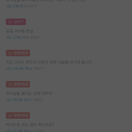
3
21
6337
김GPT
요즘 교수들 현실
23
12
6544
명예의전당
지도 교수는 반드시 인성이 바른 사람을 만나야 합니다.
399
74
118217
명예의전당
연구실을 옮기는 것에 대하여
168
33
32921
명예의전당
박사논문 쓰는 엄마 계신가요?
105
24
13247