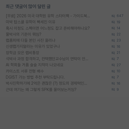
최근 댓글이 많이 달린 글
[무료] 2026 미국 대학원 유학 스타터팩 - 가이드북 & 합격자 컨택메일 템플릿
647
미박 탑스쿨 유학이 빡세진 이유
19
혹시 이정도 스펙이면 어느정도 잡고 준비해야하나요?
14
물박사의 기준이 뭐임?
22
랩홈피에 다들 본인 사진 올리냐
23
신생랩가지말라는 이유가 있었구나
16
장학금 모은 랩비통장
21
석박사 과정 합격하고, 컨택했던교수님이 연락이 안됩니다...
7
AI 학회들 거품 슬슬 지적이 나오네요
27
카이스트 서류 전형 배수
10
DGIST 가는 방법 추천 부탁드립니다.
7
박사진학하기에 2억은 괜찮은 (?) 정도의 경제력인가요
16
근데 여기는 왜 그렇게 SPK를 물어보는거임?
9