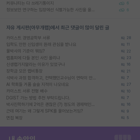
커뮤니티는 다 쓰레기통이지
6
정보보안 연구하는 입장에선 식별가능한 사진을 올리는건 비추이긴함
6
자유 게시판(아무개랩)에서 최근 댓글이 많이 달린 글
카이스트 경영공학부 서류
28
입학도 안한 신입생이 원래 관심을 받나요
11
물박사의 기준이 뭐임?
22
랩홈피에 다들 본인 사진 올리냐
23
신생랩가지말라는 이유가 있었구나
16
장학금 모은 랩비통장
21
석박사 과정 합격하고, 컨택했던교수님이 연락이 안됩니다...
7
AI 학회들 거품 슬슬 지적이 나오네요
27
카이스트 서류 전형 배수
10
DGIST 가는 방법 추천 부탁드립니다.
7
박사진학하기에 2억은 괜찮은 (?) 정도의 경제력인가요
16
근데 여기는 왜 그렇게 SPK를 물어보는거임?
9
면접 복장
5