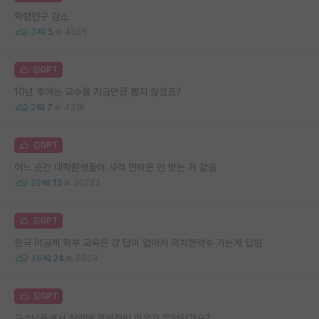
학령인구 감소
3
5
4865
김GPT
10년 후에는 교수를 지금만큼 뽑지 않겠죠?
2
7
4318
김GPT
어느 순간 대학원생들이 사적 연락은 안 받는 거 같음
29
13
26233
김GPT
한국 이공계 학부 교육은 걍 답이 없어서 의치한약수 가는게 답임
46
24
6904
김GPT
교수님들께서 취업에 회의적인 이유가 무엇인가요?