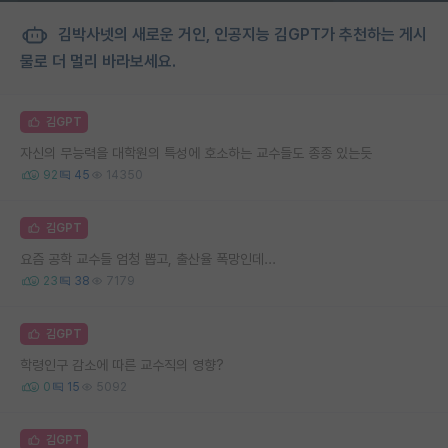
김박사넷의 새로운 거인, 인공지능 김GPT가 추천하는 게시
물로 더 멀리 바라보세요.
김GPT
자신의 무능력을 대학원의 특성에 호소하는 교수들도 종종 있는듯
92
45
14350
김GPT
요즘 공학 교수들 엄청 뽑고, 출산율 폭망인데...
23
38
7179
김GPT
학령인구 감소에 따른 교수직의 영향?
0
15
5092
김GPT