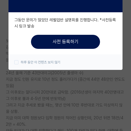
자유 게시판(아무개랩)
그동안 문의가 많았던 레벨업반 설명회를 진행합니다. *사전등록
미국 유학 게시판
시 링크 발송
미국 대학원 합격 후기 게시판
보통 좋은 대학에서 공부하고, 대학원 과정 밟고 있는 친구들은, 학령 인구
사전 등록하기
대학원생 모집 게시판
감소 문제에 대해서 그리 심각하게 느끼지 못하는 거 같던데,
막상 들여다 보면, 정말 상상을 초월할 정도로 심각함. 그리고 제일 중요한
대학원 합격 후기 게시판
문제는, 아직 대입 기준으로 인구 감소 시작도 안했다는 점임.
하루 동안 이 컨텐츠 보지 않기
연구실(PI) 홍보 게시판
24년 올해 기준 43만대이고(2005년 출생아 수)
지금 정도 인원 유지로 10년 정도 흘러가다가 (중간에 44만 48만인 연도도
석박사 채용 정보 게시판
있음)
그 이후로는 알다시피 20만대로 급락함. (2016년생이 마지막 40만명대고
임용 정보 게시판
그 이후로 불과 4-5년 만에 반토막남)
학부 인턴 게시판
그리고 지금 추세로 봤을 때는, 몇년 안에 10만 후반대로 가도 이상하지 않
을 상황.
취업 게시판
지금 이미 대학 정원보다 입학 정원이 적어진 상황인데, 20년 뒤면 18만/4
2만 = 40%.
임용 후기 게시판
모든 인구가 다 대학 진학한다고 해도, 100개 자리가 있다 하면, 대학에 들