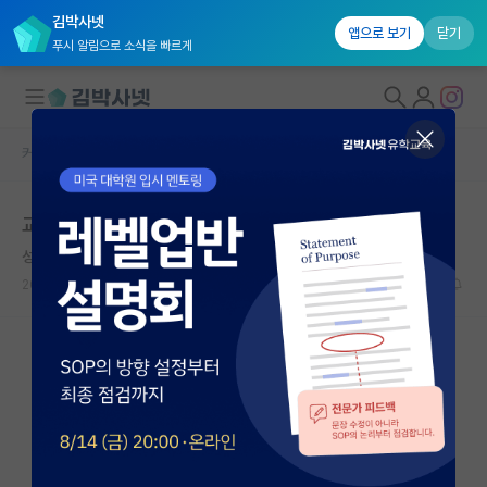
김박사넷
앱으로 보기
닫기
푸시 알림으로 소식을 빠르게
커뮤니티 홈
자유 게시판(아무개랩)
대학원생 모집
교수직 꿈꾸는 분들은 잘 고민하셔야 됨.
국내대학원 정보
성급한 닐스 보어
연구실&오픈랩
2024.03.19
41
17004
커뮤니티
커뮤니티 홈
전체글보기
베스트 게시판
IF 명예의전당