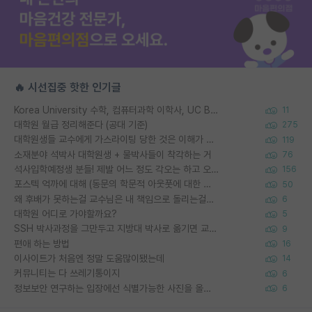
🔥 시선집중 핫한 인기글
Korea University 수학, 컴퓨터과학 이학사, UC Berkeley 산업공학 대학원 공학박사가 되는 것은 쉽지 않겠죠?
11
대학원 월급 정리해준다 (공대 기준)
275
대학원생들 교수에게 가스라이팅 당한 것은 이해가 갑니다. 안타깝네요.
119
소재분야 석박사 대학원생 + 물박사들이 착각하는 거
76
석사입학예정생 분들! 제발 어느 정도 각오는 하고 오세요.
156
포스텍 억까에 대해 (동문의 학문적 아웃풋에 대한 반박)
50
왜 후배가 못하는걸 교수님은 내 책임으로 돌리는걸까요?
6
대학원 어디로 가야할까요?
5
SSH 박사과정을 그만두고 지방대 박사로 옮기면 교수의 꿈은 끝일까요?
9
편애 하는 방법
16
이사이트가 처음엔 정말 도움많이됐는데
14
커뮤니티는 다 쓰레기통이지
6
정보보안 연구하는 입장에선 식별가능한 사진을 올리는건 비추이긴함
6