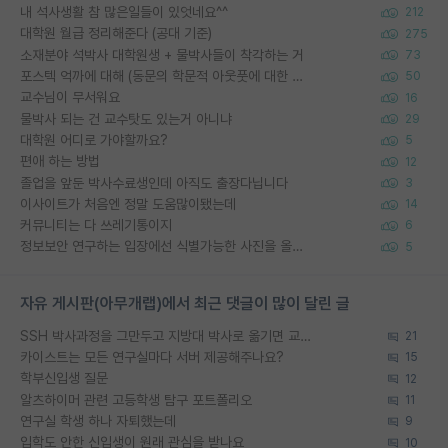
내 석사생활 참 많은일들이 있엇네요^^
212
대학원 월급 정리해준다 (공대 기준)
275
소재분야 석박사 대학원생 + 물박사들이 착각하는 거
73
포스텍 억까에 대해 (동문의 학문적 아웃풋에 대한 반박)
50
교수님이 무서워요
16
물박사 되는 건 교수탓도 있는거 아니냐
29
대학원 어디로 가야할까요?
5
편애 하는 방법
12
졸업을 앞둔 박사수료생인데 아직도 출장다닙니다
3
이사이트가 처음엔 정말 도움많이됐는데
14
커뮤니티는 다 쓰레기통이지
6
정보보안 연구하는 입장에선 식별가능한 사진을 올리는건 비추이긴함
5
자유 게시판(아무개랩)에서 최근 댓글이 많이 달린 글
SSH 박사과정을 그만두고 지방대 박사로 옮기면 교수의 꿈은 끝일까요?
21
카이스트는 모든 연구실마다 서버 제공해주나요?
15
학부신입생 질문
12
알츠하이머 관련 고등학생 탐구 포트폴리오
11
연구실 학생 하나 자퇴했는데
9
입학도 안한 신입생이 원래 관심을 받나요
10