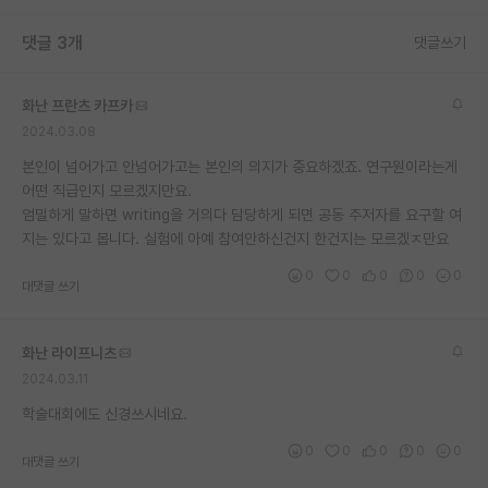
재팬라운지 🌸
댓글 3개
댓글쓰기
화난 프란츠 카프카
2024.03.08
본인이 넘어가고 안넘어가고는 본인의 의지가 중요하겠죠. 연구원이라는게
어떤 직급인지 모르겠지만요.
엄밀하게 말하면 writing을 거의다 담당하게 되면 공동 주저자를 요구할 여
지는 있다고 봅니다. 실험에 아예 참여안하신건지 한건지는 모르겠ㅈ만요
0
0
0
0
0
대댓글 쓰기
화난 라이프니츠
2024.03.11
학술대회에도 신경쓰시네요.
0
0
0
0
0
대댓글 쓰기