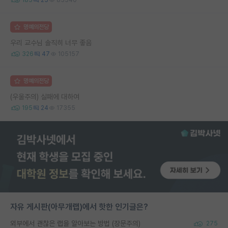
명예의전당
우리 교수님 솔직히 너무 좋음
326
47
105157
명예의전당
(우울주의) 실패에 대하여
195
24
17355
자유 게시판(아무개랩)에서 핫한 인기글은?
외부에서 괜찮은 랩을 알아보는 방법 (장문주의)
275