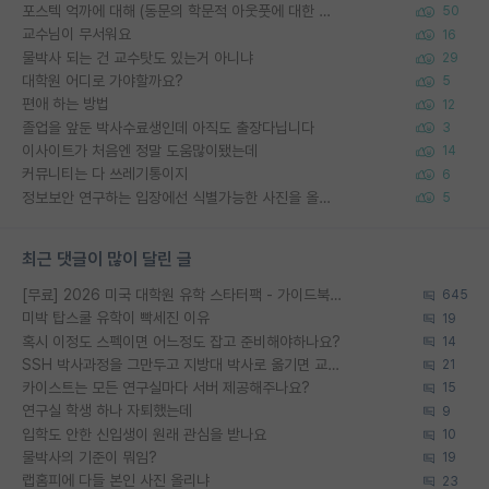
포스텍 억까에 대해 (동문의 학문적 아웃풋에 대한 반박)
50
교수님이 무서워요
16
물박사 되는 건 교수탓도 있는거 아니냐
29
대학원 어디로 가야할까요?
5
편애 하는 방법
12
졸업을 앞둔 박사수료생인데 아직도 출장다닙니다
3
이사이트가 처음엔 정말 도움많이됐는데
14
커뮤니티는 다 쓰레기통이지
6
정보보안 연구하는 입장에선 식별가능한 사진을 올리는건 비추이긴함
5
최근 댓글이 많이 달린 글
[무료] 2026 미국 대학원 유학 스타터팩 - 가이드북 & 합격자 컨택메일 템플릿
645
미박 탑스쿨 유학이 빡세진 이유
19
혹시 이정도 스펙이면 어느정도 잡고 준비해야하나요?
14
SSH 박사과정을 그만두고 지방대 박사로 옮기면 교수의 꿈은 끝일까요?
21
카이스트는 모든 연구실마다 서버 제공해주나요?
15
연구실 학생 하나 자퇴했는데
9
입학도 안한 신입생이 원래 관심을 받나요
10
물박사의 기준이 뭐임?
19
랩홈피에 다들 본인 사진 올리냐
23