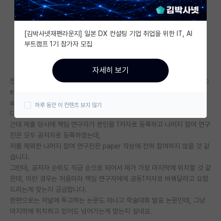
자유 게시판(아무개랩)
[김박사넷재팬라운지] 일본 DX 컨설팅 기업 취업을 위한 IT, AI
미국 유학 게시판
부트캠프 1기 참가자 모집
미국 대학원 합격 후기 게시판
자세히 보기
대학원생 모집 게시판
연구원으로 재직 중인데, 최근 해외 학술대회에 abstract을 제출하여 acc
ept 되었습니다.
대학원 합격 후기 게시판
abstract 작성은 제가 하였고, 전체 paper도 제가 작성해야 할 상황입니
하루 동안 이 컨텐츠 보지 않기
다.
연구실(PI) 홍보 게시판
근데 제출 당시에 책임 연구자가 본인을 1저자로 등록하고 나머지 참여 연구
진은 모두 공저자로 등록하였는데,
석박사 채용 정보 게시판
저를 제외한 나머지 참여 연구진은 paper 작성에 전혀 참여하지 않을 것 같
습니다.
임용 정보 게시판
그런데, 공저자 순위도 직급 순으로 되어서 제가 가장 마지막에 위치할 것 같
학부 인턴 게시판
은데, 이런 경우는 처음이라 책임 연구자에게 공동1저자로 바꿔달라고 요청
드리는게 맞는지 궁금합니다.
취업 게시판
한편으로는 저널에 투고하는 논문도 아니고 학술대회 발표 논문인데, 그냥
마지막에 위치하고 있어도 넘어가는게 맞는지 싶네요.
임용 후기 게시판