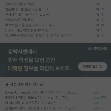
물박사의 기준이 뭐임?
19
랩홈피에 다들 본인 사진 올리냐
23
신생랩가지말라는 이유가 있었구나
15
장학금 모은 랩비통장
16
AI 학회들 거품 슬슬 지적이 나오네요
26
DGIST 가는 방법 추천 부탁드립니다.
7
박사진학하기에 2억은 괜찮은 (?) 정도의 경제력인가요
12
🔥 시선집중 핫한 인기글
Korea University 수학, 컴퓨터과학 이학사, UC Berkeley 산업공학 대학원 공학박사가 되는 것은 쉽지 않겠죠?
10
외부에서 괜찮은 랩을 알아보는 방법 (장문주의)
275
내 석사생활 참 많은일들이 있엇네요^^
212
소재분야 석박사 대학원생 + 물박사들이 착각하는 거
73