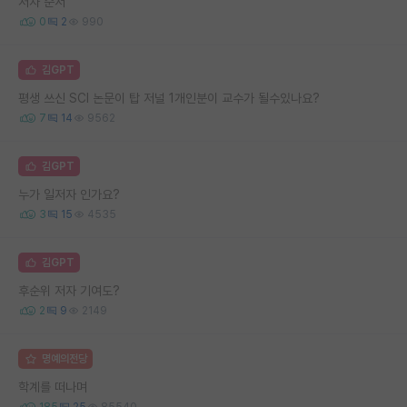
저자 순서
0
2
990
김GPT
평생 쓰신 SCI 논문이 탑 저널 1개인분이 교수가 될수있나요?
7
14
9562
김GPT
누가 일저자 인가요?
3
15
4535
김GPT
후순위 저자 기여도?
2
9
2149
명예의전당
학계를 떠나며
185
25
85540