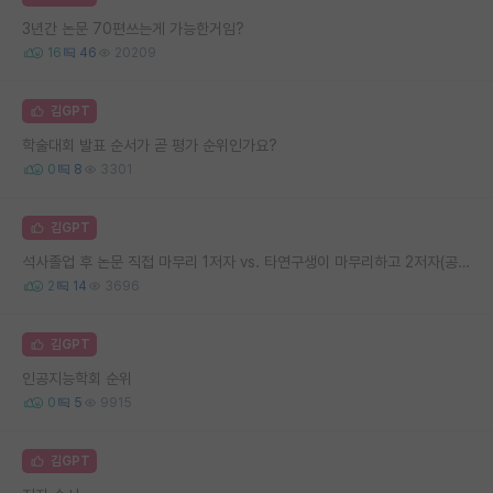
3년간 논문 70편쓰는게 가능한거임?
16
46
20209
김GPT
학술대회 발표 순서가 곧 평가 순위인가요?
0
8
3301
김GPT
석사졸업 후 논문 직접 마무리 1저자 vs. 타연구생이 마무리하고 2저자(공동저자)
2
14
3696
김GPT
인공지능학회 순위
0
5
9915
김GPT