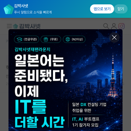
김박사넷
앱으로 보기
닫기
푸시 알림으로 소식을 빠르게
커뮤니티 홈
자유 게시판(아무개랩)
대학원생 모집
본문이 수정되지 않는 박제글입니다.
국내대학원 정보
학술대회 논문도 저자 순위가 중요한가요?
연구실&오픈랩
깐깐한 피터 힉스
커뮤니티
2024.03.08
3
3597
커뮤니티 홈
전체글보기
베스트 게시판
IF 명예의전당