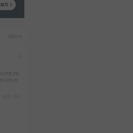
댓글쓰기
으신거면 2번
초보시라는거
1
0
0