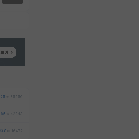
25
85556
85
42343
8
16472