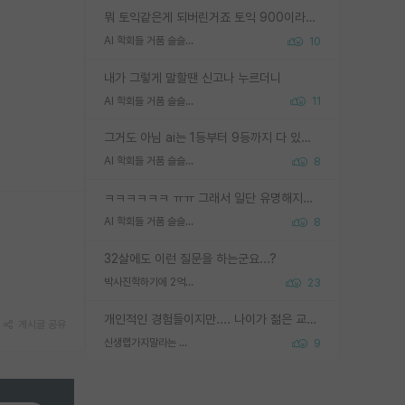
뭐 토익같은게 되버린거죠 토익 900이라고 영어잘하는건 아닙니다만 잘하는사람은 다 900을 넘는 그런
AI 학회들 거품 슬슬 지적이 나오네요
10
내가 그렇게 말할땐 신고나 누르더니
AI 학회들 거품 슬슬 지적이 나오네요
11
그거도 아님 ai는 1등부터 9등까지 다 있음 그거도 없는 사람은 뭐냐 교수가 그냥 못하게 한거 1등급도 교수가 막으면 안됨
AI 학회들 거품 슬슬 지적이 나오네요
8
ㅋㅋㅋㅋㅋㅋ ㅠㅠ 그래서 일단 유명해지는게 중요한거같습니다
AI 학회들 거품 슬슬 지적이 나오네요
8
32살에도 이런 질문을 하는군요...?
박사진학하기에 2억은 괜찮은 (?) 정도의 경제력인가요
23
개인적인 경험들이지만.... 나이가 젊은 교수일수록 꼰대라는 가면을 쓴 채로 무례함을 행동하는 경우가 거의 90% 정도였음. 나이가 어린데 다른 또래들과 달리 명예, 권력, 재력까지 얻었으니 세상 다 가진 기분이겠지. 오히러 나이 든 교수들이 행동과 말을 더 조심하시더라.
게시글 공유
신생랩가지말라는 이유가 있었구나
9