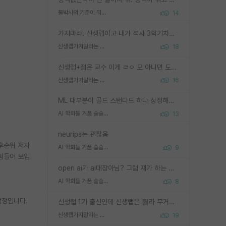
물박사의 기준이 뭐임?
14
가지마라. 신생랩이고 내가 석사 3학기차인데 최고참인데 나도 아무것도 모르는데 교수가 후배들 왜 논문 교육 안시키냐. 논문 왜 안 써오냐 닦달한다
신생랩가지말라는 이유가 있었구나
18
신생랩+젊은 교수 이게 ㄹㅇ 모 아니면 도인듯.
신생랩가지말라는 이유가 있었구나
16
ML 대부분이 골드 스탠다드 하나 상정해놓고 (벤치마크 데이터셋이 여러 개면 여러 개 상정) 그거 얼마나 잘 맞추나 싸움임 가끔 번뜩이는 설계 철학을 보여주는 논문들도 있지만 대부분 그거 성적 얼마나 더 올리느라에 혈안이 되어 있는 측면이 잇음
AI 학회들 거품 슬슬 지적이 나오네요
13
neurips는 괜찮음
 후순위 저자
AI 학회들 거품 슬슬 지적이 나오네요
9
 힘들어 보입
open ai가 ai대장아님? 그럼 쟤가 하는 말이 다 맞겠네
AI 학회들 거품 슬슬 지적이 나오네요
8
걱정입니다.
신생랩 1기 출신인데 신생랩은 줠라 무거운 바벨 같은거임. 들면 대박인데 못들면 깔려 죽음. 아무도 알려주지 않는 환경에서 자생해야하지만, 일단 살아남았다면 그 어떤 사람보다 악착같고 생존력 높은 사람으로 거듭날 수 있음
신생랩가지말라는 이유가 있었구나
19