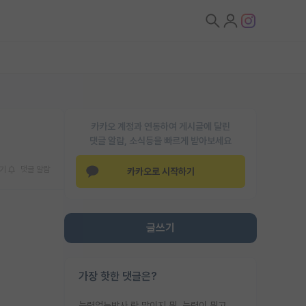
카카오 계정과 연동하여 게시글에 달린
댓글 알람, 소식등을 빠르게 받아보세요
기
댓글 알람
카카오로 시작하기
글쓰기
가장 핫한 댓글은?
능력없는박사 란 말이지 뭐. 능력이 뭐고 능력이 있다는게 뭔지는 사람마다 기준이 다르니까 얘기해봐야 서로 자기 기준만 얘기해서 논쟁이 끝이 안나고. 주위에서 능력있고 야심있는 신입생이 교수가 유의미한 피드백을 아예 안주면서 제대로된 과제에 참여해볼 기회도 제공하지 않고 잡일 뺑뺑이만 돌려서 맨날 단순작업만 하면서 밤새다가 눈빛이 점점 죽어가는걸 본 사람은 물박사는 교수탓이라고 하고, 교수는 이것저것 알려도 주고 기회도 주고 사수 동기 붙여주면서 어떻게든 끌고가려고 하는데 본인이 매일 뺀질거리면서 출근 하는둥마는둥 하다가 기껏 와서도 폰이나 쳐다보다가 실험 망치고 저녁약속있어서 먼저 가볼게요~ 하는걸 본 사람은 물박사는 본인탓이라고 함.