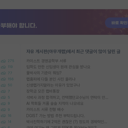
자유 게시판(아무개랩)에서 최근 댓글이 많이 달린 글
카이스트 경영공학부 서류
275
입학도 안한 신입생이 원래 관심을 받나요
119
물박사의 기준이 뭐임?
77
랩홈피에 다들 본인 사진 올리냐
156
신생랩가지말라는 이유가 있었구나
50
장학금 모은 랩비통장
7
석박사 과정 합격하고, 컨택했던교수님이 연락이 안됩니다...
5
AI 학회들 거품 슬슬 지적이 나오네요
9
카이스트 서류 전형 배수
9
DGIST 가는 방법 추천 부탁드립니다.
16
박사진학하기에 2억은 괜찮은 (?) 정도의 경제력인가요
14
근데 여기는 왜 그렇게 SPK를 물어보는거임?
6