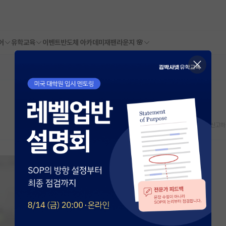
어
유학교육
이벤트
반도체 아카데미
재팬라운지 🌸
스크랩
신고하