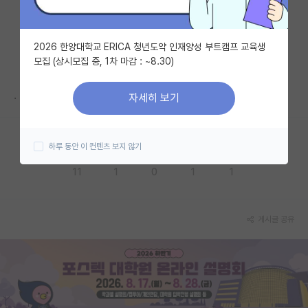
자유 게시판(아무개랩)
2026 한양대학교 ERICA 청년도약 인재양성 부트캠프 교육생
미국 유학 게시판
모집 (상시모집 중, 1차 마감 : ~8.30)
미국 대학원 합격 후기 게시판
.
자세히 보기
대학원생 모집 게시판
대학원 합격 후기 게시판
하루 동안 이 컨텐츠 보지 않기
응원해요
공감해요
추천해요
궁금해요
별로에요
연구실(PI) 홍보 게시판
11
1
0
1
1
석박사 채용 정보 게시판
임용 정보 게시판
게시글 공유
학부 인턴 게시판
취업 게시판
임용 후기 게시판