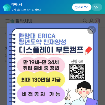
김박사넷
앱으로 보기
닫기
푸시 알림으로 소식을 빠르게
커뮤니티 홈
자유 게시판(아무개랩)
대학원생 모집
이공계 랩은 모두 이런가요?
국내대학원 정보
웃는 앨런 튜링
연구실&오픈랩
2024.03.08
20
5321
커뮤니티
커뮤니티 홈
전체글보기
베스트 게시판
IF 명예의전당