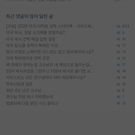
최근 댓글이 많이 달린 글
[무료] 2026 미국 대학원 유학 스타터팩 - 가이드북 & 합격자 컨택메일 템플릿
643
미국 박사, 정말 도전해볼 만할까요?
9
미국 박사 컨택 메일 답변 질문
10
미박 탑스쿨 유학이 빡세진 이유
17
혹시 이정도 스펙이면 어느정도 잡고 준비해야하나요?
13
타대 학부연구생 컨택 조언
21
왜 후배가 못하는걸 교수님은 내 책임으로 돌리는걸까요?
11
SSH 박사과정을 그만두고 지방대 박사로 옮기면 교수의 꿈은 끝일까요?
19
카이스트는 모든 연구실마다 서버 제공해주나요?
14
학부신입생 질문
12
정년 4년 남은 교수님
8
연구실 학생 하나 자퇴했는데
7
랩홈피에 다들 본인 사진 올리냐
15