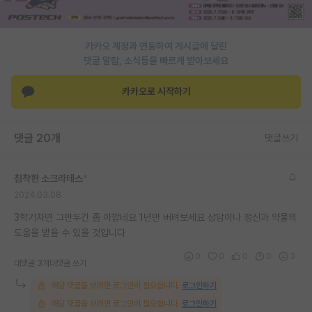
PI 전용 게시판
카카오 계정과 연동하여 게시글에 달린
인문사회 계열 게시판
댓글 알람, 소식등을 빠르게 받아보세요
특수/전문대학원 게시판
카카오로 시작하기
반도체/AI 게시판
장학금/장학생 게시판
댓글 20개
댓글쓰기
학술 정보 게시판
침착한 소크라테스
*
홍보 게시판
2024.03.08
커리어
3학기차면 그만두긴 좀 아깝네요 1년만 버텨보세요 상담이나 정신과 약물의
도움을 받을 수 있을 것입니다
유학교육
0
0
0
0
3
대댓글 3개
대댓글 쓰기
이벤트
해당 댓글을 보려면 로그인이 필요합니다.
로그인하기
반도체 아카데미
해당 댓글을 보려면 로그인이 필요합니다.
로그인하기