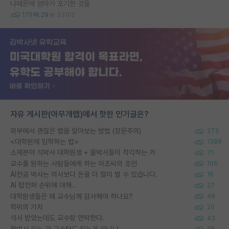
나때문에 엄마가 포기한 것들
179
29
33102
자유 게시판(아무개랩)에서 핫한 인기글은?
외부에서 괜찮은 랩을 알아보는 방법 (장문주의)
273
<대학원에 입학하는 법>
1388
소재분야 석박사 대학원생 + 물박사들이 착각하는 거
71
교수를 원하는 사람들에게 하는 아조씨의 조언
106
AI전공 박사는 의사보다 돈을 더 많이 벌 수 있습니다.
16
AI 탑컨퍼 순위에 대해..
27
대학원생들은 왜 교수님께 감사해야 하나요?
49
학위의 가치
20
석사 받았는데도 교수랑 연락한다.
43
물박사 되는 건 교수탓도 있는거 아니냐
28