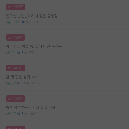
김GPT
연구실 빌런들에게서 찾은 공통점
50
18
10205
김GPT
아니 진짜 학벌 vs 실적 이딴 논쟁은
24
8
3511
김GPT
참 뭐 같은 동기 ㅎㅎ
24
34
6516
김GPT
특히 학부연구생 인성 잘 봐야함
20
3
10094
김GPT