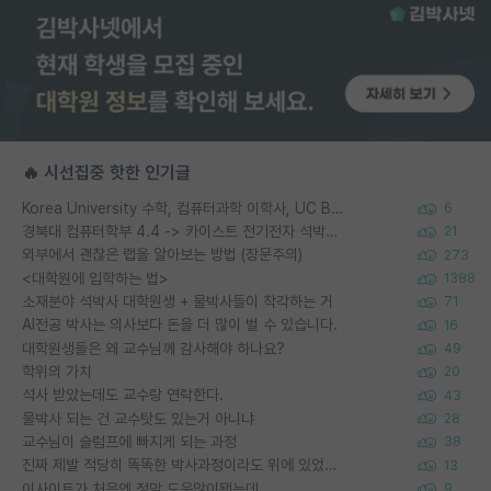
🔥 시선집중 핫한 인기글
Korea University 수학, 컴퓨터과학 이학사, UC Berkeley 산업공학 대학원 공학박사가 되는 것은 쉽지 않겠죠?
6
경북대 컴퓨터학부 4.4 -> 카이스트 전기전자 석박사통합과정 합격
21
외부에서 괜찮은 랩을 알아보는 방법 (장문주의)
273
<대학원에 입학하는 법>
1388
소재분야 석박사 대학원생 + 물박사들이 착각하는 거
71
AI전공 박사는 의사보다 돈을 더 많이 벌 수 있습니다.
16
대학원생들은 왜 교수님께 감사해야 하나요?
49
학위의 가치
20
석사 받았는데도 교수랑 연락한다.
43
물박사 되는 건 교수탓도 있는거 아니냐
28
교수님이 슬럼프에 빠지게 되는 과정
38
진짜 제발 적당히 똑똑한 박사과정이라도 위에 있었으면..
13
이사이트가 처음엔 정말 도움많이됐는데
9