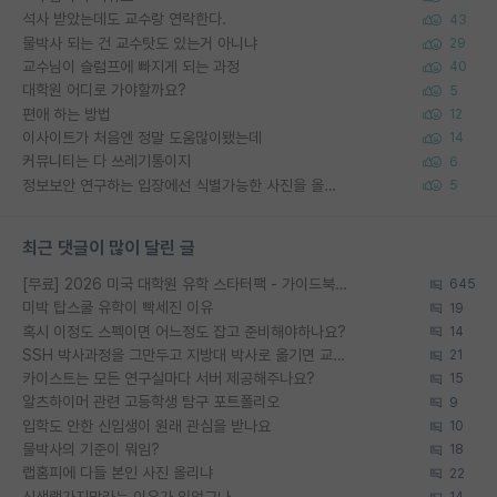
석사 받았는데도 교수랑 연락한다.
43
물박사 되는 건 교수탓도 있는거 아니냐
29
교수님이 슬럼프에 빠지게 되는 과정
40
대학원 어디로 가야할까요?
5
편애 하는 방법
12
이사이트가 처음엔 정말 도움많이됐는데
14
커뮤니티는 다 쓰레기통이지
6
정보보안 연구하는 입장에선 식별가능한 사진을 올리는건 비추이긴함
5
최근 댓글이 많이 달린 글
[무료] 2026 미국 대학원 유학 스타터팩 - 가이드북 & 합격자 컨택메일 템플릿
645
미박 탑스쿨 유학이 빡세진 이유
19
혹시 이정도 스펙이면 어느정도 잡고 준비해야하나요?
14
SSH 박사과정을 그만두고 지방대 박사로 옮기면 교수의 꿈은 끝일까요?
21
카이스트는 모든 연구실마다 서버 제공해주나요?
15
알츠하이머 관련 고등학생 탐구 포트폴리오
9
입학도 안한 신입생이 원래 관심을 받나요
10
물박사의 기준이 뭐임?
18
랩홈피에 다들 본인 사진 올리냐
22
신생랩가지말라는 이유가 있었구나