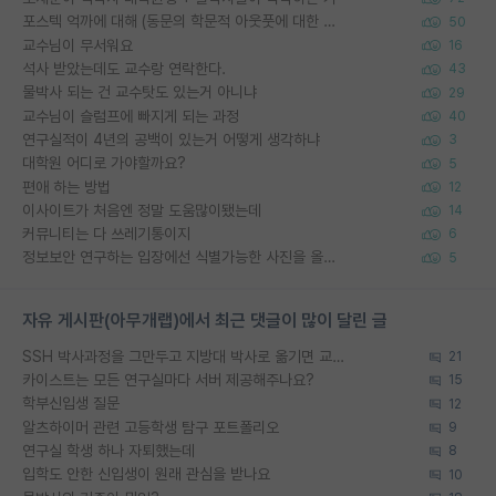
포스텍 억까에 대해 (동문의 학문적 아웃풋에 대한 반박)
50
교수님이 무서워요
16
석사 받았는데도 교수랑 연락한다.
43
물박사 되는 건 교수탓도 있는거 아니냐
29
교수님이 슬럼프에 빠지게 되는 과정
40
연구실적이 4년의 공백이 있는거 어떻게 생각하냐
3
대학원 어디로 가야할까요?
5
편애 하는 방법
12
이사이트가 처음엔 정말 도움많이됐는데
14
커뮤니티는 다 쓰레기통이지
6
정보보안 연구하는 입장에선 식별가능한 사진을 올리는건 비추이긴함
5
자유 게시판(아무개랩)에서 최근 댓글이 많이 달린 글
SSH 박사과정을 그만두고 지방대 박사로 옮기면 교수의 꿈은 끝일까요?
21
카이스트는 모든 연구실마다 서버 제공해주나요?
15
학부신입생 질문
12
알츠하이머 관련 고등학생 탐구 포트폴리오
9
연구실 학생 하나 자퇴했는데
8
입학도 안한 신입생이 원래 관심을 받나요
10