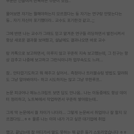
부분만 건들여서 반복하는 수준이 보임..
PI 전용 게시판
물어보면 자기는 뭘해야하는지 모르겠다는 둥 자기는 연구랑 안맞는다는
둥.. 자기 자신이 포기했더라.. 교수도 포기한것 같고..;;
인문사회 계열 게시판
특수/전문대학원 게시판
그에 반면 나는 교수가 그래도 믿고 맡겨준 연구들 리딩하면서 발전시켜서
항상 새로운 결과물 보여줬고, 설날에도 결과나오면 바로 교수
반도체/AI 게시판
랑 카톡으로 보고하면서, 미루지 않고 꾸준히 지속 보고했는데, 그 친구는 항
장학금/장학생 게시판
상 감추고 나중에 보고하고 그런식이니까 업무속도도 느려...
학술 정보 게시판
참.. 안타깝기도하고 뭐 해주고 싶어서.. 측정이나 트러블슈팅 방법도 알려줘
도 그냥 알아봐야지~ 하고 시도하지는 않고 그냥 무한루프..
홍보 게시판
논문 피규어나 메뉴스크립트 보면 답도 안나옴.. 나는 이동중에도 항상 데이
커리어
터 정리하고, 노트북에서 작업하면서 꾸준히 쌓아왔는데..
유학교육
그게 딱 논문에서 퀄 차이가 나더라... 그렇게 논문써서 취업이나 잘 할지 모
이벤트
르겠다잉...ㅎㅎ 물론 나는 이미 내가 가고 싶은 대기업에 취업
반도체 아카데미
했고, 끝났는데 참 어디가서 말도 못하는 뭐 같은 동기 스토리였습니다 ㅎㅎ