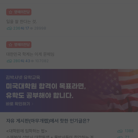
명예의전당
일을 잘 한다는 것.
236
17
28998
명예의전당
대한민국 학계는 이게 문제임
280
43
107082
자유 게시판(아무개랩)에서 핫한 인기글은?
<대학원에 입학하는 법>
1388
소재분야 석박사 대학원생 + 물박사들이 착각하는 거
72