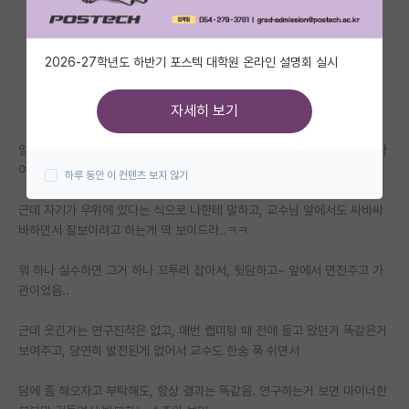
자유 게시판(아무개랩)
2026-27학년도 하반기 포스텍 대학원 온라인 설명회 실시
미국 유학 게시판
미국 대학원 합격 후기 게시판
자세히 보기
대학원생 모집 게시판
입학 같이하고 프로젝트나 연구는 따로따로 진행했는데, 행정적인 부분이나
여러 기타 잡일 등등 마찰이 잦았음.
하루 동안 이 컨텐츠 보지 않기
대학원 합격 후기 게시판
근데 자기가 우위에 있다는 식으로 나한테 말하고, 교수님 앞에서도 싸바싸
연구실(PI) 홍보 게시판
바하면서 잘보이려고 하는게 딱 보이드라..ㅋㅋ
석박사 채용 정보 게시판
뭐 하나 실수하면 그거 하나 꼬투리 잡아서, 뒷담하고~ 앞에서 면전주고 가
관이었음..
임용 정보 게시판
학부 인턴 게시판
근데 웃긴거는 연구진척은 없고, 매번 랩미팅 때 전에 들고 왔던거 똑같은거
보여주고, 당연히 발전된게 없어서 교수도 한숨 푹 쉬면서
취업 게시판
담에 좀 해오자고 부탁해도, 항상 결과는 똑같음. 연구하는거 보면 마이너한
임용 후기 게시판