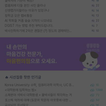
물박사의 기준이 뭐임?
18
랩홈피에 다들 본인 사진 올리냐
22
신생랩가지말라는 이유가 있었구나
14
장학금 모은 랩비통장
13
AI 학회들 거품 슬슬 지적이 나오네요
22
DGIST 가는 방법 추천 부탁드립니다.
7
박사진학하기에 2억은 괜찮은 (?) 정도의 경제력인가요
10
🔥 시선집중 핫한 인기글
Korea University 수학, 컴퓨터과학 이학사, UC Berkeley 산업공학 대학원 공학박사가 되는 것은 쉽지 않겠죠?
10
<대학원에 입학하는 법>
1388
소재분야 석박사 대학원생 + 물박사들이 착각하는 거
72
포스텍 억까에 대해 (동문의 학문적 아웃풋에 대한 반박)
50
교수님이 무서워요
16