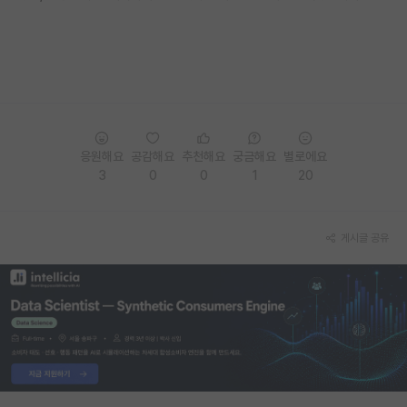
재팬라운지 🌸
응원해요
공감해요
추천해요
궁금해요
별로에요
3
0
0
1
20
게시글 공유