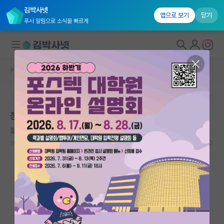
김박사넷
앱으로 보기
닫기
푸시 알림으로 소식을 빠르게
커뮤니티 홈
자유 게시판(아무개랩)
대학원생 모집
본문이 수정되지 않는 박제글입니다.
국내대학원 정보
참 뭐 같은 동기 ㅎㅎ
연구실&오픈랩
젊은 마키아벨리
커뮤니티
2023.01.28
34
6518
커뮤니티 홈
전체글보기
베스트 게시판
IF 명예의전당