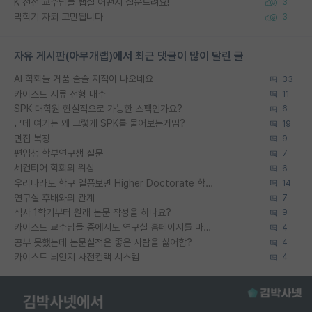
K 전전 교수님들 랩실 어떤지 질문드려요!
3
막학기 자퇴 고민됩니다
3
자유 게시판(아무개랩)에서 최근 댓글이 많이 달린 글
AI 학회들 거품 슬슬 지적이 나오네요
33
카이스트 서류 전형 배수
11
SPK 대학원 현실적으로 가능한 스펙인가요?
6
근데 여기는 왜 그렇게 SPK를 물어보는거임?
19
면접 복장
9
편입생 학부연구생 질문
7
세컨티어 학회의 위상
6
우리나라도 학구 열풍보면 Higher Doctorate 학위가 필요하다고 봅니다.
14
연구실 후배와의 관계
7
석사 1학기부터 원래 논문 작성을 하나요?
9
카이스트 교수님들 중에서도 연구실 홈페이지를 마련 안 하신 분들이 계시던데
4
공부 못했는데 논문실적은 좋은 사람을 싫어함?
4
카이스트 뇌인지 사전컨택 시스템
4