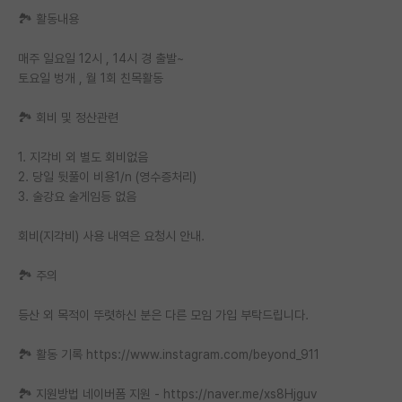
🏞 활동내용
재팬라운지 🌸
매주 일요일 12시 , 14시 경 출발~
토요일 벙개 , 월 1회 친목활동
🏞 회비 및 정산관련
1. 지각비 외 별도 회비없음
2. 당일 뒷풀이 비용1/n (영수증처리)
3. 술강요 술게임등 없음
회비(지각비) 사용 내역은 요청시 안내.
🏞 주의
등산 외 목적이 뚜렷하신 분은 다른 모임 가입 부탁드립니다.
🏞 활동 기록 https://www.instagram.com/beyond_911
🏞 지원방법 네이버폼 지원 - https://naver.me/xs8Hjguv