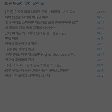
최근 댓글이 많이 달린 글
[무료] 2026 미국 대학원 유학 스타터팩 - 가이드북 & 합격자 컨택메일 템플릿
653
미박 탑스쿨 유학이 빡세진 이유
19
혹시 이정도 스펙이면 어느정도 잡고 준비해야하나요?
14
AI 학회들 거품 슬슬 지적이 나오네요
33
근데 여기는 왜 그렇게 SPK를 물어보는거임?
19
면접 복장
9
편입생 학부연구생 질문
7
세컨티어 학회의 위상
6
우리나라도 학구 열풍보면 Higher Doctorate 학위가 필요하다고 봅니다.
14
연구실 후배와의 관계
7
석사 1학기부터 원래 논문 작성을 하나요?
9
공부 못했는데 논문실적은 좋은 사람을 싫어함?
4
카이스트 뇌인지 사전컨택 시스템
4