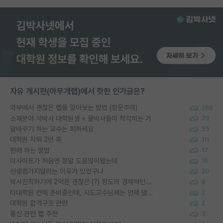
자유 게시판(아무개랩)에서 핫한 인기글은?
외부에서 괜찮은 랩을 알아보는 방법 (장문주의)
280
소재분야 석박사 대학원생 + 물박사들이 착각하는 거
79
말바꾸기 하는 교수는 피하세요
55
대학원 자퇴 2년 후
111
편애 하는 방법
17
이사이트가 처음엔 정말 도움많이됐는데
16
신생랩가지말라는 이유가 있었구나
20
박사진학하기에 2억은 괜찮은 (?) 정도의 경제력인가요
9
타대학원 컨텍 준비중인데, 지도교수님께는 언제 말씀드려야 할까요?
2
대학원 합격구조 관련
2
통신 관련 랩 추천
3