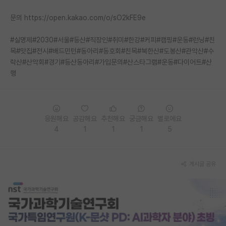
문의 https://open.kakao.com/o/sO2kFE9e
#실명제#2030#서울#등산#직장인#취미#한강#커피#캠핑#운동#런닝#친
목#맛집#전시#배드민턴#동아리#동호회#친목#북한산#도봉산#관악산#수
락산#산악회#경기#등산동아리#가입문의#산스타그램#운동#다이어트#산
행
응원해요
공감해요
추천해요
궁금해요
별로에요
4
1
1
1
5
게시글 공유