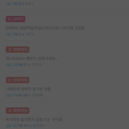
1
3
8151
김GPT
《계명대 경제학업/취업스터디모임 스터디원 모집!》
2
2
1475
명예의전당
첫 citation 뽕맛이 엄청나네요...
136
10
23136
명예의전당
나때문에 엄마가 포기한 것들
179
29
33188
명예의전당
박사과정 밟으면서 점점 드는 생각들
327
47
62705