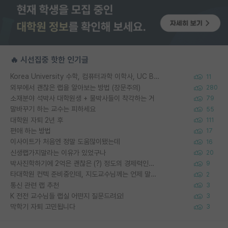
🔥 시선집중 핫한 인기글
Korea University 수학, 컴퓨터과학 이학사, UC Berkeley 산업공학 대학원 공학박사가 되는 것은 쉽지 않겠죠?
11
외부에서 괜찮은 랩을 알아보는 방법 (장문주의)
280
소재분야 석박사 대학원생 + 물박사들이 착각하는 거
79
말바꾸기 하는 교수는 피하세요
55
대학원 자퇴 2년 후
111
편애 하는 방법
17
이사이트가 처음엔 정말 도움많이됐는데
16
신생랩가지말라는 이유가 있었구나
20
박사진학하기에 2억은 괜찮은 (?) 정도의 경제력인가요
9
타대학원 컨텍 준비중인데, 지도교수님께는 언제 말씀드려야 할까요?
2
통신 관련 랩 추천
3
K 전전 교수님들 랩실 어떤지 질문드려요!
3
막학기 자퇴 고민됩니다
3