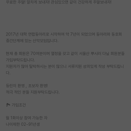
무료한 주말! 알차게 보내자! 관심있으면 같이 건강하게 주말보내자!
PI 전용 게시판
인문사회 계열 게시판
특수/전문대학원 게시판
2017년 대학 연합동아리로 시작하여 약 7년이 되었으며 동아리와 동호회
중간단계에 있는 산악모임입니다.
반도체/AI 게시판
현재 총 회원은 70여분이며 열정을 갖고 같이 서울산 뿌시러 다닐 회원분들
장학금/장학생 게시판
가입부탁드립니다.
지원자가 많아 탈락하시는 분이 많으니 서류지원 성의있게 작성 부탁드립니
학술 정보 게시판
다.
홍보 게시판
등린이 환영 , 초보자 환영!
커리어
적극 적인 분들 지원부탁드립니다.
유학교육
🏞 가입조건
이벤트
월 1회이상 참여 가능한 자
나이제한 02~91년생
반도체 아카데미