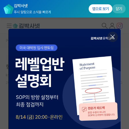
김박사넷
앱으로 보기
닫기
푸시 알림으로 소식을 빠르게
커뮤니티 홈
자유 게시판(아무개랩)
대학원생 모집
본문이 수정되지 않는 박제글입니다.
국내대학원 정보
형들 스트레스 받는데 등산 안 다닐래??
연구실&오픈랩
너그러운 레오나르도 다빈치
커뮤니티
2024.03.04
1
1710
커뮤니티 홈
전체글보기
베스트 게시판
IF 명예의전당