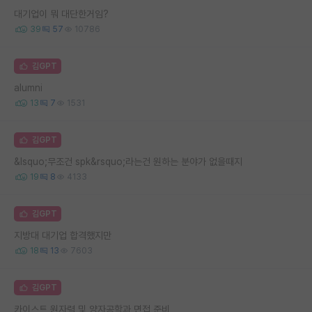
대기업이 뭐 대단한거임?
39
57
10786
김GPT
alumni
13
7
1531
김GPT
&lsquo;무조건 spk&rsquo;라는건 원하는 분야가 없을때지
19
8
4133
김GPT
지방대 대기업 합격했지만
18
13
7603
김GPT
카이스트 원자력 및 양자공학과 면접 준비