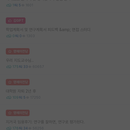
1
5
1601
김GPT
학업계획서 및 연구계획서 피드백 &amp; 면접 스터디
0
0
1303
명예의전당
우리 지도교수님..
175
33
60657
명예의전당
대학원 자퇴 2년 후
109
5
17250
명예의전당
지거국 임용후기: 연구를 잘하면, 연구로 평가된다.
176
34
56256