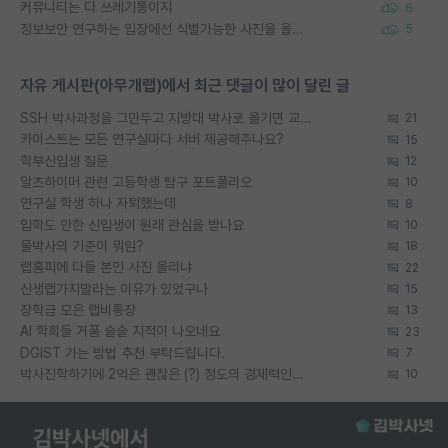
커뮤니티는 다 쓰레기통이지
6
정보보안 연구하는 입장에선 식별가능한 사진을 올리는건 비추이긴함
5
자유 게시판(아무개랩)에서 최근 댓글이 많이 달린 글
SSH 박사과정을 그만두고 지방대 박사로 옮기면 교수의 꿈은 끝일까요?
21
카이스트는 모든 연구실마다 서버 제공해주나요?
15
학부신입생 질문
12
알츠하이머 관련 고등학생 탐구 포트폴리오
10
연구실 학생 하나 자퇴했는데
8
입학도 안한 신입생이 원래 관심을 받나요
10
물박사의 기준이 뭐임?
18
랩홈피에 다들 본인 사진 올리냐
22
신생랩가지말라는 이유가 있었구나
15
장학금 모은 랩비통장
13
AI 학회들 거품 슬슬 지적이 나오네요
23
DGIST 가는 방법 추천 부탁드립니다.
7
박사진학하기에 2억은 괜찮은 (?) 정도의 경제력인가요
10