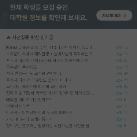
🔥 시선집중 핫한 인기글
Korea University 수학, 컴퓨터과학 이학사, UC Berkeley 산업공학 대학원 공학박사가 되는 것은 쉽지 않겠죠?
10
소재분야 석박사 대학원생 + 물박사들이 착각하는 거
72
포스텍 억까에 대해 (동문의 학문적 아웃풋에 대한 반박)
50
교수님이 무서워요
16
석사 받았는데도 교수랑 연락한다.
43
물박사 되는 건 교수탓도 있는거 아니냐
29
교수님이 슬럼프에 빠지게 되는 과정
40
진짜 제발 적당히 똑똑한 박사과정이라도 위에 있었으면..
14
대학원 어디로 가야할까요?
5
편애 하는 방법
12
이사이트가 처음엔 정말 도움많이됐는데
14
커뮤니티는 다 쓰레기통이지
6
정보보안 연구하는 입장에선 식별가능한 사진을 올리는건 비추이긴함
5