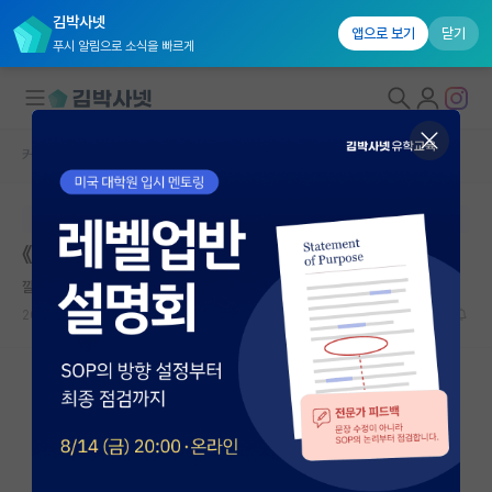
김박사넷
앱으로 보기
닫기
푸시 알림으로 소식을 빠르게
커뮤니티 홈
자유 게시판(아무개랩)
대학원생 모집
본문이 수정되지 않는 박제글입니다.
국내대학원 정보
《계명대 경제학업/취업스터디모임 스터디원 모집!》
연구실&오픈랩
깔끔한 요하네스 케플러
커뮤니티
2024.02.25
2
1468
커뮤니티 홈
전체글보기
베스트 게시판
IF 명예의전당