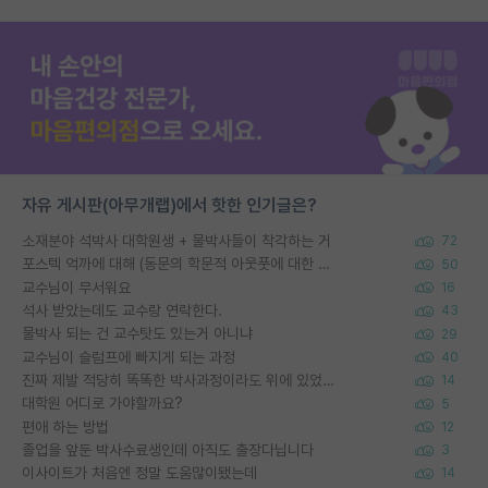
자유 게시판(아무개랩)에서 핫한 인기글은?
소재분야 석박사 대학원생 + 물박사들이 착각하는 거
72
포스텍 억까에 대해 (동문의 학문적 아웃풋에 대한 반박)
50
교수님이 무서워요
16
석사 받았는데도 교수랑 연락한다.
43
물박사 되는 건 교수탓도 있는거 아니냐
29
교수님이 슬럼프에 빠지게 되는 과정
40
진짜 제발 적당히 똑똑한 박사과정이라도 위에 있었으면..
14
대학원 어디로 가야할까요?
5
편애 하는 방법
12
졸업을 앞둔 박사수료생인데 아직도 출장다닙니다
3
이사이트가 처음엔 정말 도움많이됐는데
14