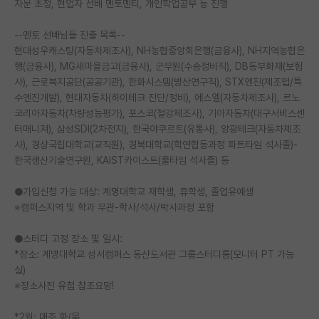
자문 초청, 현업자 선배 멘토멘티, 개인학업공부 등 진행
PI 전용 게시판
--멘토 선배님들 진출 목록--
인문사회 계열 게시판
현대성우캐스팅(자동차제조사), NH농협중앙회은행(금융사), NH지역농협은
행(금융사), MG새마을금고(금융사), 군무원(수송정비직), DB동부화재(보험
특수/전문대학원 게시판
사), 근로복지공단(공공기관), 한화시스템(방산연구직), STX엔진(제조업/특
수엔진개발), 현대자동차(하이테크 진단/정비), 에스엘(자동차제조사), 르노
반도체/AI 게시판
코리아자동차(차량성능평가), 포스코(철강제조사), 기아자동차(대구서비스센
터매니져), 삼성SDI(2차전지), 한국야쿠르트(유통사), 양광테크(자동차제조
장학금/장학생 게시판
사), 경상국립대학교(교직원), 경북대학교(학연협동과정 파트타임 석사졸)-
한국생산기술연구원, KAIST카이스트(풀타임 석사졸) 등
학술 정보 게시판
●가입신청 가능 대상: 계명대학교 재학생, 휴학생, 졸업유예생
홍보 게시판
※캠퍼스지역 및 학과 무관-학사/석사/박사과정 포함
커리어
●스터디 고정 장소 및 일시:
유학교육
*장소: 계명대학교 성서캠퍼스 동산도서관 그룹스터디룸(모니터 PT 가능
실)
이벤트
※장소사진 유첨 참조요망!
반도체 아카데미
*2월: 매주 화/목