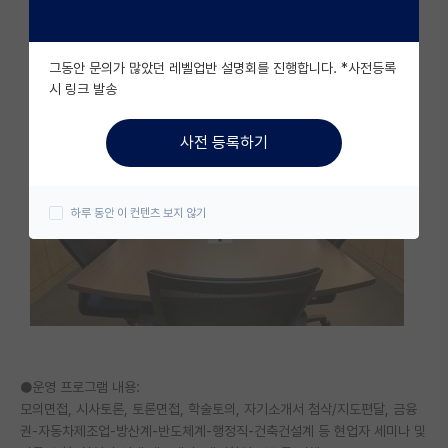
자유 게시판(아무개랩)
그동안 문의가 많았던 레벨업반 설명회를 진행합니다. *사전등록
미국 유학 게시판
시 링크 발송
미국 대학원 합격 후기 게시판
사전 등록하기
대학원생 모집 게시판
대학원 합격 후기 게시판
하루 동안 이 컨텐츠 보지 않기
연구실(PI) 홍보 게시판
석박사 채용 정보 게시판
임용 정보 게시판
학부 인턴 게시판
●운영 프로그램 내용:
취업 게시판
모의면접, 시사토론, 토론면접, 학술토의, 자기소개서 첨삭/지도편달, 금융
권-자동차제조업-방산계-반도체계-행정직-건축건설계 등 현업자 세미나 및
임용 후기 게시판