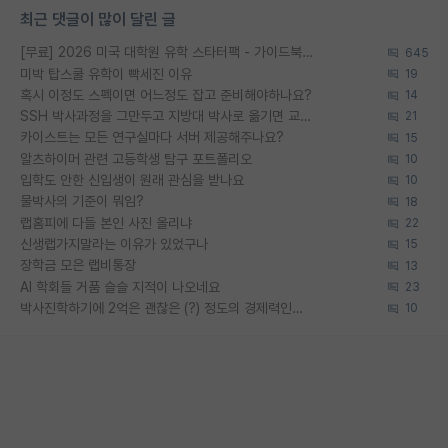
최근 댓글이 많이 달린 글
[무료] 2026 미국 대학원 유학 스타터팩 - 가이드북 & 합격자 컨택메일 템플릿
645
미박 탑스쿨 유학이 빡세진 이유
19
혹시 이정도 스펙이면 어느정도 잡고 준비해야하나요?
14
SSH 박사과정을 그만두고 지방대 박사로 옮기면 교수의 꿈은 끝일까요?
21
카이스트는 모든 연구실마다 서버 제공해주나요?
15
알츠하이머 관련 고등학생 탐구 포트폴리오
10
입학도 안한 신입생이 원래 관심을 받나요
10
물박사의 기준이 뭐임?
18
랩홈피에 다들 본인 사진 올리냐
22
신생랩가지말라는 이유가 있었구나
15
장학금 모은 랩비통장
13
AI 학회들 거품 슬슬 지적이 나오네요
23
박사진학하기에 2억은 괜찮은 (?) 정도의 경제력인가요
10