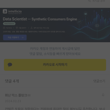
게시글 공유
PI 전용 게시판
인문사회 계열 게시판
특수/전문대학원 게시판
반도체/AI 게시판
장학금/장학생 게시판
카카오 계정과 연동하여 게시글에 달린
댓글 알람, 소식등을 빠르게 받아보세요
학술 정보 게시판
카카오로 시작하기
홍보 게시판
커리어
댓글 4개
댓글쓰기
유학교육
화난 막스 플랑크
이벤트
2024.02.23
반도체 아카데미
컨택은 토픽이 적합하다는 전제하에 최대한 많이 해보시길 추천합니다. 박사