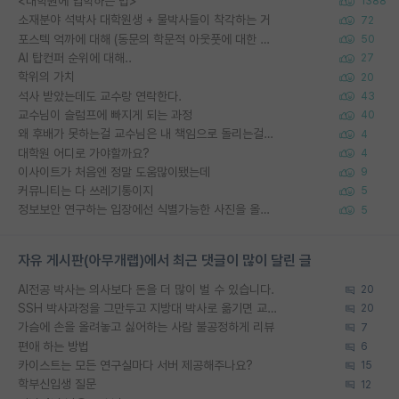
<대학원에 입학하는 법>
1388
소재분야 석박사 대학원생 + 물박사들이 착각하는 거
72
포스텍 억까에 대해 (동문의 학문적 아웃풋에 대한 반박)
50
AI 탑컨퍼 순위에 대해..
27
학위의 가치
20
석사 받았는데도 교수랑 연락한다.
43
교수님이 슬럼프에 빠지게 되는 과정
40
왜 후배가 못하는걸 교수님은 내 책임으로 돌리는걸까요?
4
대학원 어디로 가야할까요?
4
이사이트가 처음엔 정말 도움많이됐는데
9
커뮤니티는 다 쓰레기통이지
5
정보보안 연구하는 입장에선 식별가능한 사진을 올리는건 비추이긴함
5
자유 게시판(아무개랩)에서 최근 댓글이 많이 달린 글
AI전공 박사는 의사보다 돈을 더 많이 벌 수 있습니다.
20
SSH 박사과정을 그만두고 지방대 박사로 옮기면 교수의 꿈은 끝일까요?
20
가슴에 손을 올려놓고 싫어하는 사람 불공정하게 리뷰
7
편애 하는 방법
6
카이스트는 모든 연구실마다 서버 제공해주나요?
15
학부신입생 질문
12