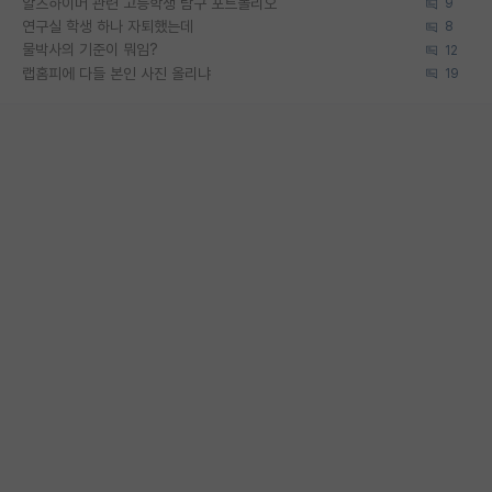
알츠하이머 관련 고등학생 탐구 포트폴리오
9
연구실 학생 하나 자퇴했는데
8
물박사의 기준이 뭐임?
12
랩홈피에 다들 본인 사진 올리냐
19