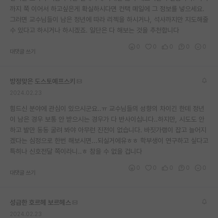
까지 쭉 이어서 하고싶은게 확실하시다면 컨택 메일에 그 정보를 넣으세요.
재팬라운지 🌸
그러면 교수님들이 남은 정년에 따라 리젝을 하시거나, 석사까지만 지도해줄
수 있다고 하시거나 하시겠죠. 일단은 다 해보는 것을 추천합니다
0
0
0
0
0
대댓글 쓰기
방정맞은 도스토예프스키
2024.02.23
힘드신 분야에 관심이 있으시군요..ㅠ 교수님들의 성향의 차이긴 한데 정년
이 남은 경우 보통 안 받으시는 경우가 다 반사이십니다..하지만, 시도도 안
하고 발만 동동 굴려 봐야 아무런 진전이 없습니다. 바짓가랭이 잡고 늘어지
겠다는 심정으로 한번 해보시면...되실거에유ㅎㅎ 학부생이 연구하고 싶다고
특히나 신호전달 쪽이라니..ㅎ 참을 수 없을 겁니다
0
0
0
0
0
대댓글 쓰기
성급한 호르헤 보르헤스
2024.02.23