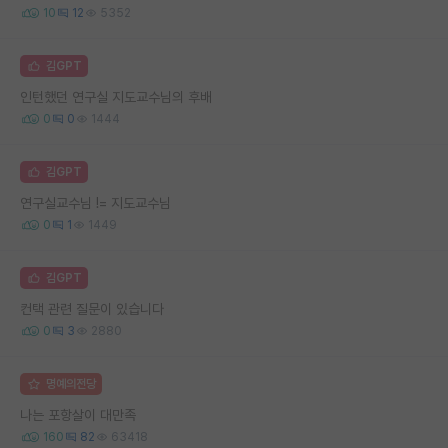
10
12
5352
김GPT
인턴했던 연구실 지도교수님의 후배
0
0
1444
김GPT
연구실교수님 != 지도교수님
0
1
1449
김GPT
컨택 관련 질문이 있습니다
0
3
2880
명예의전당
나는 포항살이 대만족
160
82
63418