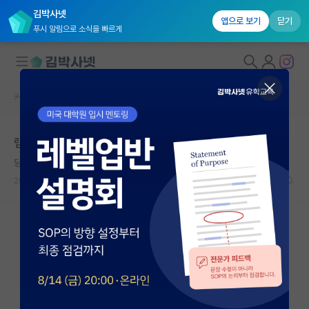
김박사넷
앱으로 보기
닫기
푸시 알림으로 소식을 빠르게
커뮤니티 홈
자유 게시판(아무개랩)
대학원생 모집
랩 컨택 관련 질문입니다
국내대학원 정보
당당한 그레고어 멘델
연구실&오픈랩
2024.02.23
4
1465
커뮤니티
커뮤니티 홈
전체글보기
베스트 게시판
IF 명예의전당