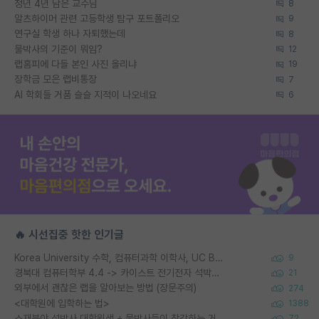
정년 4년 남은 교수님
8
알츠하이머 관련 고등학생 탐구 포트폴리오
9
연구실 학생 하나 자퇴했는데
8
물박사의 기준이 뭐임?
12
랩홈피에 다들 본인 사진 올리냐
19
장학금 모은 랩비통장
7
AI 학회들 거품 슬슬 지적이 나오네요
6
🔥 시선집중 핫한 인기글
Korea University 수학, 컴퓨터과학 이학사, UC Berkeley 산업공학 대학원 공학박사가 되는 것은 쉽지 않겠죠?
9
경북대 컴퓨터학부 4.4 -> 카이스트 전기전자 석박사통합과정 합격
21
외부에서 괜찮은 랩을 알아보는 방법 (장문주의)
274
<대학원에 입학하는 법>
1388
소재분야 석박사 대학원생 + 물박사들이 착각하는 거
72