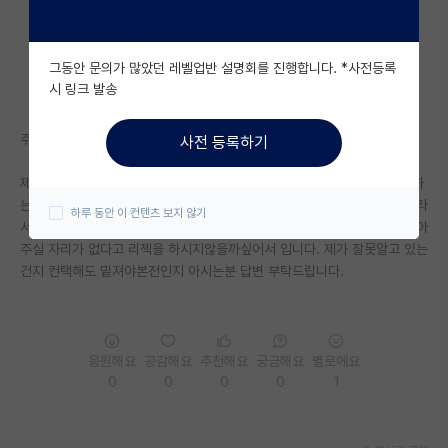
자유 게시판(아무개랩)
그동안 문의가 많았던 레벨업반 설명회를 진행합니다. *사전등록
미국 유학 게시판
시 링크 발송
미국 대학원 합격 후기 게시판
주위에 아는 대학원생 선배도 없고 해서 이 커뮤니티에 물어봅니다.
사전 등록하기
대학원생 모집 게시판
제가 관심있는 연구분야가 캔서 및 세포신호전달쪽인데 제가 컨택하고자 하
대학원 합격 후기 게시판
는 연구실 지도교수님들의 프로필을 보면 주로 정년에 가까워보입니다. 따라
하루 동안 이 컨텐츠 보지 않기
서 컨택메일을 보내기가 망설여집니다. 왜냐하면 거의 정년이기 때문에 받아
연구실(PI) 홍보 게시판
주실 자리가 없다고 리젝을 하시지않을까싶어서 입니다. 제가 잘못알고 있는
건지 컨택해도 밑져야본전인지 아시는분 답변 부탁드립니다.
석박사 채용 정보 게시판
임용 정보 게시판
학부 인턴 게시판
응원해요
공감해요
추천해요
궁금해요
별로에요
0
0
0
0
1
취업 게시판
임용 후기 게시판