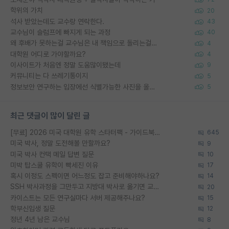
학위의 가치
20
석사 받았는데도 교수랑 연락한다.
43
교수님이 슬럼프에 빠지게 되는 과정
40
왜 후배가 못하는걸 교수님은 내 책임으로 돌리는걸까요?
4
대학원 어디로 가야할까요?
4
이사이트가 처음엔 정말 도움많이됐는데
9
커뮤니티는 다 쓰레기통이지
5
정보보안 연구하는 입장에선 식별가능한 사진을 올리는건 비추이긴함
5
최근 댓글이 많이 달린 글
[무료] 2026 미국 대학원 유학 스타터팩 - 가이드북 & 합격자 컨택메일 템플릿
645
미국 박사, 정말 도전해볼 만할까요?
9
미국 박사 컨택 메일 답변 질문
10
미박 탑스쿨 유학이 빡세진 이유
17
혹시 이정도 스펙이면 어느정도 잡고 준비해야하나요?
14
SSH 박사과정을 그만두고 지방대 박사로 옮기면 교수의 꿈은 끝일까요?
20
카이스트는 모든 연구실마다 서버 제공해주나요?
15
학부신입생 질문
12
정년 4년 남은 교수님
8