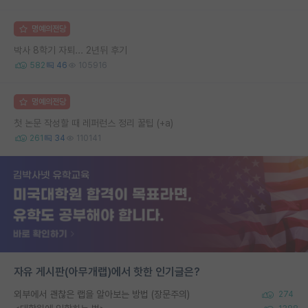
명예의전당
박사 8학기 자퇴... 2년뒤 후기
582
46
105916
명예의전당
첫 논문 작성할 때 레퍼런스 정리 꿀팁 (+a)
261
34
110141
자유 게시판(아무개랩)에서 핫한 인기글은?
외부에서 괜찮은 랩을 알아보는 방법 (장문주의)
274