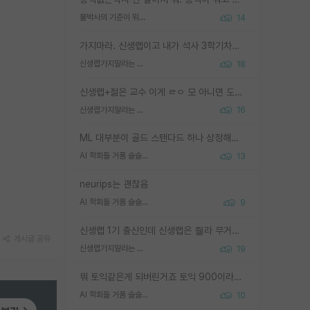
물박사의 기준이 뭐임?
14
가지마라. 신생랩이고 내가 석사 3학기차인데 최고참인데 나도 아무것도 모르는데 교수가 후배들 왜 논문 교육 안시키냐. 논문 왜 안 써오냐 닦달한다
신생랩가지말라는 이유가 있었구나
18
신생랩+젊은 교수 이게 ㄹㅇ 모 아니면 도인듯.
신생랩가지말라는 이유가 있었구나
16
ML 대부분이 골드 스탠다드 하나 상정해놓고 (벤치마크 데이터셋이 여러 개면 여러 개 상정) 그거 얼마나 잘 맞추나 싸움임 가끔 번뜩이는 설계 철학을 보여주는 논문들도 있지만 대부분 그거 성적 얼마나 더 올리느라에 혈안이 되어 있는 측면이 잇음
AI 학회들 거품 슬슬 지적이 나오네요
13
neurips는 괜찮음
AI 학회들 거품 슬슬 지적이 나오네요
9
신생랩 1기 출신인데 신생랩은 줠라 무거운 바벨 같은거임. 들면 대박인데 못들면 깔려 죽음. 아무도 알려주지 않는 환경에서 자생해야하지만, 일단 살아남았다면 그 어떤 사람보다 악착같고 생존력 높은 사람으로 거듭날 수 있음
게시글 공유
신생랩가지말라는 이유가 있었구나
19
뭐 토익같은게 되버린거죠 토익 900이라고 영어잘하는건 아닙니다만 잘하는사람은 다 900을 넘는 그런
AI 학회들 거품 슬슬 지적이 나오네요
10