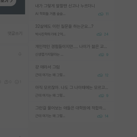
내가 그렇게 말할땐 신고나 누르더니
AI 학회들 거품 슬슬 지적이 나오네요
11
32살에도 이런 질문을 하는군요...?
댓글쓰기
박사진학하기에 2억은 괜찮은 (?) 정도의 경제력인가요
24
개인적인 경험들이지만.... 나이가 젊은 교수일수록 꼰대라는 가면을 쓴 채로 무례함을 행동하는 경우가 거의 90% 정도였음. 나이가 어린데 다른 또래들과 달리 명예, 권력, 재력까지 얻었으니 세상 다 가진 기분이겠지. 오히러 나이 든 교수들이 행동과 말을 더 조심하시더라.
신생랩가지말라는 이유가 있었구나
9
걍 애라서 그럼
근데 여기는 왜 그렇게 SPK를 물어보는거임?
12
0
0
1
아직 모르잖아. 나도 그 나이때에는 모르고 평가 받고 안심하고 싶었어.
근데 여기는 왜 그렇게 SPK를 물어보는거임?
9
그런걸 물어보는 애들은 대학원에 적합하지 않다
근데 여기는 왜 그렇게 SPK를 물어보는거임?
14