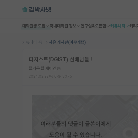
대학원생 모집
국내대학원 정보
연구실&오픈랩
커뮤니티
커리
커뮤니티 홈
자유 게시판(아무개랩)
디지스트(DGIST) 선배님들 !
즐거운 칼 세이건
2024.02.22
6
3075