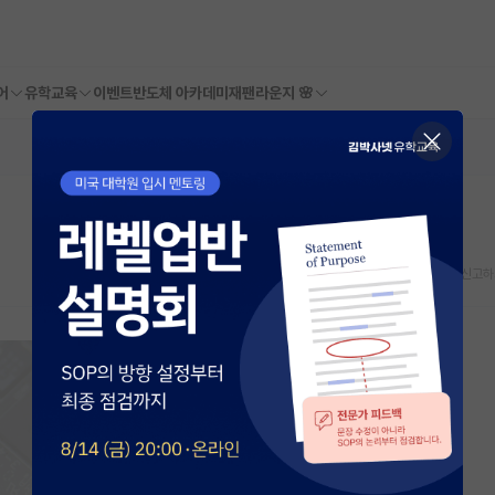
어
유학교육
이벤트
반도체 아카데미
재팬라운지 🌸
스크랩
신고하