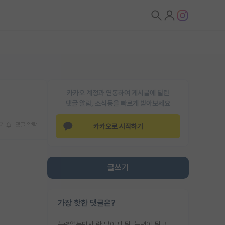
카카오 계정과 연동하여 게시글에 달린
댓글 알람, 소식등을 빠르게 받아보세요
기
댓글 알람
카카오로 시작하기
글쓰기
가장 핫한 댓글은?
능력없는박사 란 말이지 뭐. 능력이 뭐고 능력이 있다는게 뭔지는 사람마다 기준이 다르니까 얘기해봐야 서로 자기 기준만 얘기해서 논쟁이 끝이 안나고. 주위에서 능력있고 야심있는 신입생이 교수가 유의미한 피드백을 아예 안주면서 제대로된 과제에 참여해볼 기회도 제공하지 않고 잡일 뺑뺑이만 돌려서 맨날 단순작업만 하면서 밤새다가 눈빛이 점점 죽어가는걸 본 사람은 물박사는 교수탓이라고 하고, 교수는 이것저것 알려도 주고 기회도 주고 사수 동기 붙여주면서 어떻게든 끌고가려고 하는데 본인이 매일 뺀질거리면서 출근 하는둥마는둥 하다가 기껏 와서도 폰이나 쳐다보다가 실험 망치고 저녁약속있어서 먼저 가볼게요~ 하는걸 본 사람은 물박사는 본인탓이라고 함.