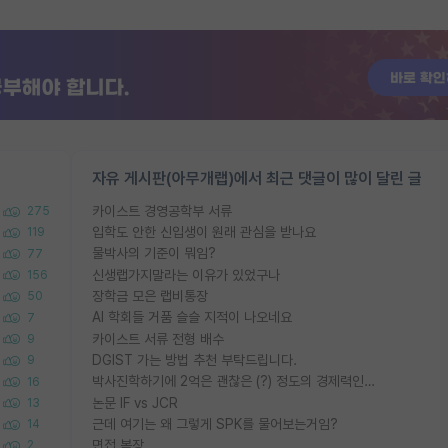
자유 게시판(아무개랩)에서 최근 댓글이 많이 달린 글
카이스트 경영공학부 서류
275
입학도 안한 신입생이 원래 관심을 받나요
119
물박사의 기준이 뭐임?
77
신생랩가지말라는 이유가 있었구나
156
장학금 모은 랩비통장
50
AI 학회들 거품 슬슬 지적이 나오네요
7
카이스트 서류 전형 배수
9
DGIST 가는 방법 추천 부탁드립니다.
9
박사진학하기에 2억은 괜찮은 (?) 정도의 경제력인가요
16
논문 IF vs JCR
13
근데 여기는 왜 그렇게 SPK를 물어보는거임?
14
면접 복장
2