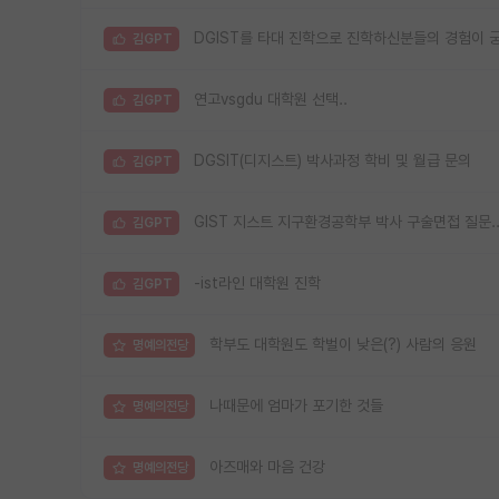
DGIST를 타대 진학으로 진학하신분들의 경험이 
김GPT
연고vsgdu 대학원 선택..
김GPT
DGSIT(디지스트) 박사과정 학비 및 월급 문의
김GPT
GIST 지스트 지구환경공학부 박사 구술면접 질문.
김GPT
-ist라인 대학원 진학
김GPT
학부도 대학원도 학벌이 낮은(?) 사람의 응원
명예의전당
나때문에 엄마가 포기한 것들
명예의전당
아즈매와 마음 건강
명예의전당