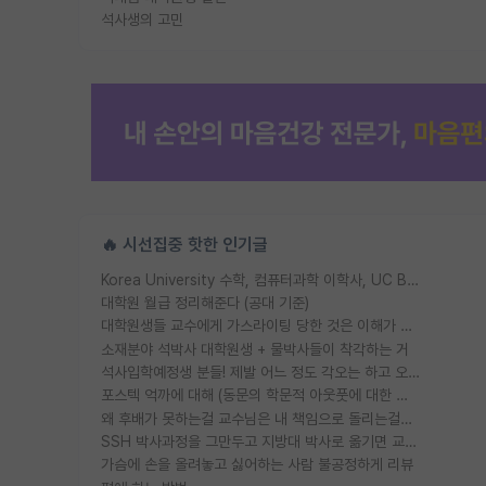
석사생의 고민
🔥 시선집중 핫한 인기글
Korea University 수학, 컴퓨터과학 이학사, UC Berkeley 산업공학 대학원 공학박사가 되는 것은 쉽지 않겠죠?
대학원 월급 정리해준다 (공대 기준)
대학원생들 교수에게 가스라이팅 당한 것은 이해가 갑니다. 안타깝네요.
소재분야 석박사 대학원생 + 물박사들이 착각하는 거
석사입학예정생 분들! 제발 어느 정도 각오는 하고 오세요.
포스텍 억까에 대해 (동문의 학문적 아웃풋에 대한 반박)
왜 후배가 못하는걸 교수님은 내 책임으로 돌리는걸까요?
SSH 박사과정을 그만두고 지방대 박사로 옮기면 교수의 꿈은 끝일까요?
가슴에 손을 올려놓고 싫어하는 사람 불공정하게 리뷰