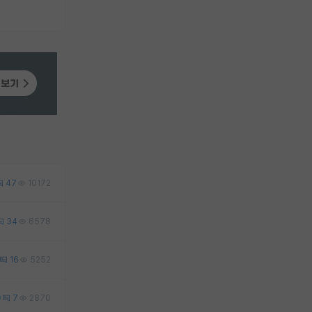
47
10172
34
6578
16
5252
0
7
2870