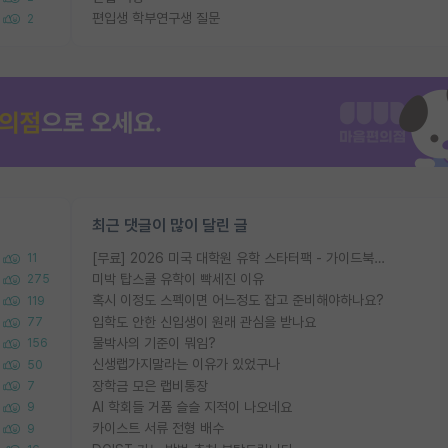
편입생 학부연구생 질문
2
최근 댓글이 많이 달린 글
[무료] 2026 미국 대학원 유학 스타터팩 - 가이드북 & 합격자 컨택메일 템플릿
11
미박 탑스쿨 유학이 빡세진 이유
275
혹시 이정도 스펙이면 어느정도 잡고 준비해야하나요?
119
입학도 안한 신입생이 원래 관심을 받나요
77
물박사의 기준이 뭐임?
156
신생랩가지말라는 이유가 있었구나
50
장학금 모은 랩비통장
7
AI 학회들 거품 슬슬 지적이 나오네요
9
카이스트 서류 전형 배수
9