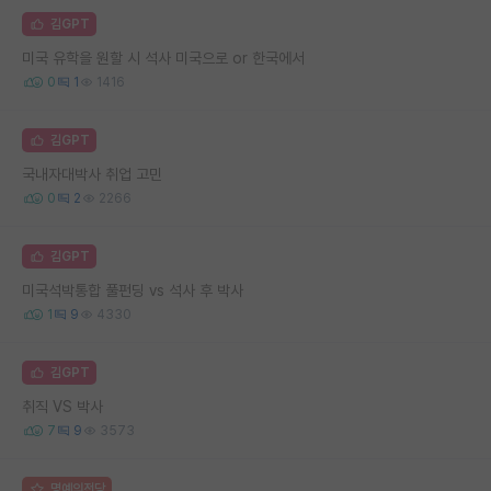
김GPT
미국 유학을 원할 시 석사 미국으로 or 한국에서
0
1
1416
김GPT
국내자대박사 취업 고민
0
2
2266
김GPT
미국석박통합 풀펀딩 vs 석사 후 박사
1
9
4330
김GPT
취직 VS 박사
7
9
3573
명예의전당