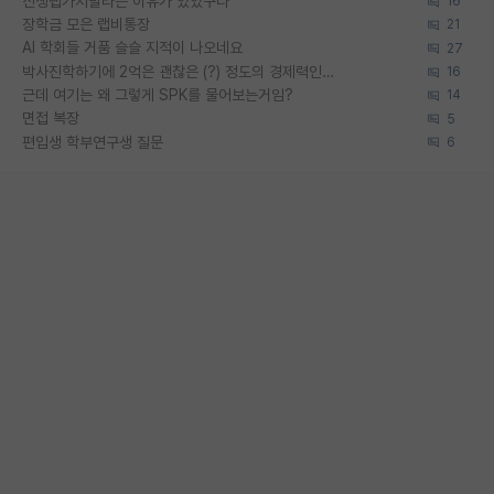
신생랩가지말라는 이유가 있었구나
16
장학금 모은 랩비통장
21
AI 학회들 거품 슬슬 지적이 나오네요
27
박사진학하기에 2억은 괜찮은 (?) 정도의 경제력인가요
16
근데 여기는 왜 그렇게 SPK를 물어보는거임?
14
면접 복장
5
편입생 학부연구생 질문
6