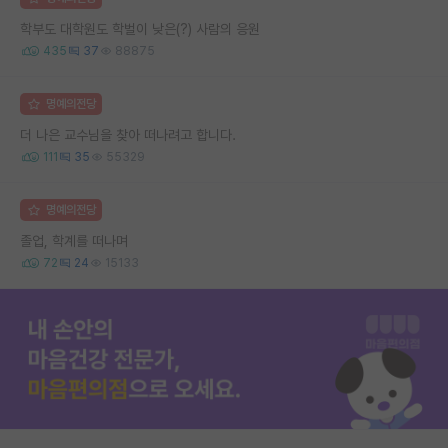
학부도 대학원도 학벌이 낮은(?) 사람의 응원
435
37
88875
명예의전당
더 나은 교수님을 찾아 떠나려고 합니다.
111
35
55329
명예의전당
졸업, 학계를 떠나며
72
24
15133