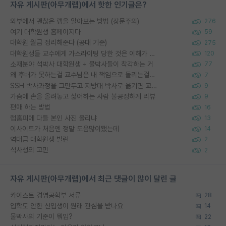
자유 게시판(아무개랩)에서 핫한 인기글은?
외부에서 괜찮은 랩을 알아보는 방법 (장문주의)
276
여기 대학원생 홈페이지다
59
대학원 월급 정리해준다 (공대 기준)
275
대학원생들 교수에게 가스라이팅 당한 것은 이해가 갑니다. 안타깝네요.
120
소재분야 석박사 대학원생 + 물박사들이 착각하는 거
77
왜 후배가 못하는걸 교수님은 내 책임으로 돌리는걸까요?
7
SSH 박사과정을 그만두고 지방대 박사로 옮기면 교수의 꿈은 끝일까요?
9
가슴에 손을 올려놓고 싫어하는 사람 불공정하게 리뷰
9
편애 하는 방법
16
랩홈피에 다들 본인 사진 올리냐
13
이사이트가 처음엔 정말 도움많이됐는데
14
역대급 대학원생 빌런
2
석사생의 고민
2
자유 게시판(아무개랩)에서 최근 댓글이 많이 달린 글
카이스트 경영공학부 서류
28
입학도 안한 신입생이 원래 관심을 받나요
14
물박사의 기준이 뭐임?
22