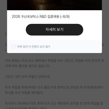
자유 게시판(아무개랩)
2026 두산로보틱스 R&D 집중채용 (~8/9)
미국 유학 게시판
미국 대학원 합격 후기 게시판
자세히 보기
안녕하십니까? S에서 석사 과정을 하고 있는 학생입니다.
대학원생 모집 게시판
전문연을 하기 위해 석박통합을 희망했지만, 사정상 석사로 입학하게 되었습
하루 동안 이 컨텐츠 보지 않기
대학원 합격 후기 게시판
니다.
연구실(PI) 홍보 게시판
저의 목표는 미국 또는 해외에서 취업을 하는 것이고, 취업을 하게 된다면 한
국에 딱히 돌아올 생각은 없습니다.
석박사 채용 정보 게시판
고민인 것은 아직 미필인 상태인데,
임용 정보 게시판
학부 인턴 게시판
미국 취업을 위해서라면 석사 졸업 이후 현역으로 군입대 후 미국(해외)에서
박사를 따고 취업을 해야할지
취업 게시판
박사까지 국내에서 마친 후에 미국 또는 해외에서 포닥을 한 후에 취업을 할
임용 후기 게시판
수 있는지 있다면 후자가 나을지