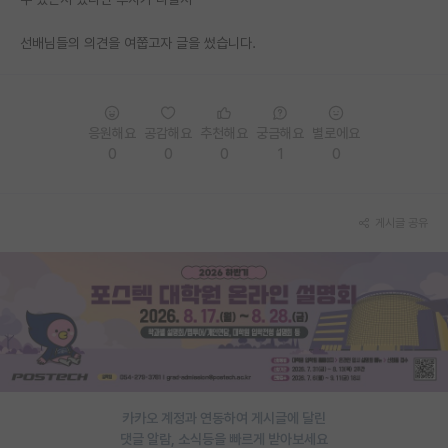
PI 전용 게시판
선배님들의 의견을 여쭙고자 글을 썼습니다.
인문사회 계열 게시판
특수/전문대학원 게시판
응원해요
공감해요
추천해요
궁금해요
별로에요
반도체/AI 게시판
0
0
0
1
0
장학금/장학생 게시판
게시글 공유
학술 정보 게시판
홍보 게시판
커리어
유학교육
이벤트
카카오 계정과 연동하여 게시글에 달린
반도체 아카데미
댓글 알람, 소식등을 빠르게 받아보세요