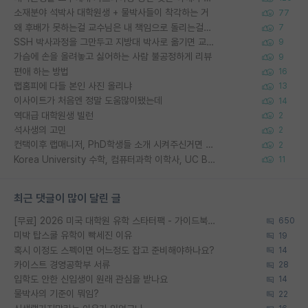
소재분야 석박사 대학원생 + 물박사들이 착각하는 거
77
왜 후배가 못하는걸 교수님은 내 책임으로 돌리는걸까요?
7
SSH 박사과정을 그만두고 지방대 박사로 옮기면 교수의 꿈은 끝일까요?
9
가슴에 손을 올려놓고 싫어하는 사람 불공정하게 리뷰
9
편애 하는 방법
16
랩홈피에 다들 본인 사진 올리냐
13
이사이트가 처음엔 정말 도움많이됐는데
14
역대급 대학원생 빌런
2
석사생의 고민
2
컨택이후 랩매니저, PhD학생들 소개 시켜주신거면 거의 컨펌에 가깝나요?
2
Korea University 수학, 컴퓨터과학 이학사, UC Berkeley 산업공학 대학원 공학박사가 되는 것은 쉽지 않겠죠?
11
최근 댓글이 많이 달린 글
[무료] 2026 미국 대학원 유학 스타터팩 - 가이드북 & 합격자 컨택메일 템플릿
650
미박 탑스쿨 유학이 빡세진 이유
19
혹시 이정도 스펙이면 어느정도 잡고 준비해야하나요?
14
카이스트 경영공학부 서류
28
입학도 안한 신입생이 원래 관심을 받나요
14
물박사의 기준이 뭐임?
22