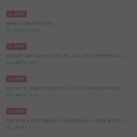
김GPT
대학원 다니면서 학사로 취준
10
7
13031
김GPT
타대(일본 -&gt; 태국) 박사 진학 고민.. 아주 요점만 간단하게했습니다. 인생 선배님들 소중한 조언 부탁드립니다.
4
23
2662
김GPT
미국 석사 후 취업해서 경력 쌓고 박사 vs 미국 석사과정 중 박사지원
0
5
7648
김GPT
미필 미국박사 1년차 학생입니다. 지금 학교에서 박사 수료를 할 지 한국으로 돌아와 박전연을 할 지 고민입니다
2
15
4338