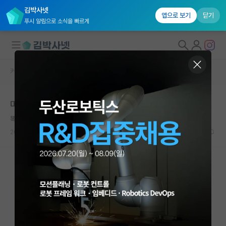
김박사넷
앱으로 보기
닫기
푸시 알림으로 소식을 빠르게
커뮤니티 홈
자유 게시판(아무개랩)
대학원생 모집
미국 박사 or 국내 박사 고민..
국내대학원 정보
똑똑한 마르틴 하이데거
연구실&오픈랩
2024.02.20
15
3196
커뮤니티
커뮤니티 홈
전체글보기
베스트 게시판
IF 명예의전당