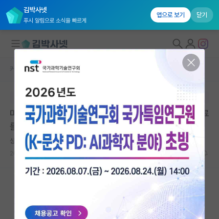
김박사넷
앱으로 보기
닫기
푸시 알림으로 소식을 빠르게
커뮤니티 홈
자유 게시판(아무개랩)
대학원생 모집
본문이 수정되지 않는 박제글입니다.
국내대학원 정보
미필 미국박사 1년차 학생입니다. 지금 학교에서 박사 수료
연구실&오픈랩
를 할 지 한국으로 돌아와 박전연을 할 지 고민입니다
커뮤니티
상처받은 한나 아렌트
2024.06.04
15
4341
커뮤니티 홈
전체글보기
베스트 게시판
IF 명예의전당