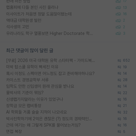
편애 하는 방법
17
랩홈피에 다들 본인 사진 올리냐
13
이사이트가 처음엔 정말 도움많이됐는데
16
역대급 대학원생 빌런
2
석사생의 고민
2
우리나라도 학구 열풍보면 Higher Doctorate 학위가 필요하다고 봅니다.
3
최근 댓글이 많이 달린 글
[무료] 2026 미국 대학원 유학 스타터팩 - 가이드북 & 합격자 컨택메일 템플릿
652
미박 탑스쿨 유학이 빡세진 이유
19
혹시 이정도 스펙이면 어느정도 잡고 준비해야하나요?
14
카이스트 경영공학부 서류
28
입학도 안한 신입생이 원래 관심을 받나요
14
물박사의 기준이 뭐임?
22
신생랩가지말라는 이유가 있었구나
16
장학금 모은 랩비통장
21
AI 학회들 거품 슬슬 지적이 나오네요
32
박사진학하기에 2억은 괜찮은 (?) 정도의 경제력인가요
16
근데 여기는 왜 그렇게 SPK를 물어보는거임?
16
면접 복장
5