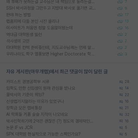
왜 후배가 못하는걸 교수님은 내 책임으로 돌리는걸까요?
7
SSH 박사과정을 그만두고 지방대 박사로 옮기면 교수의 꿈은 끝일까요?
9
편애 하는 방법
17
랩홈피에 다들 본인 사진 올리냐
13
이사이트가 처음엔 정말 도움많이됐는데
16
역대급 대학원생 빌런
2
석사생의 고민
2
타대학원 컨텍 준비중인데, 지도교수님께는 언제 말씀드려야 할까요?
2
우리나라도 학구 열풍보면 Higher Doctorate 학위가 필요하다고 봅니다.
3
자유 게시판(아무개랩)에서 최근 댓글이 많이 달린 글
카이스트 경영공학부 서류
28
입학도 안한 신입생이 원래 관심을 받나요
14
물박사의 기준이 뭐임?
22
신생랩가지말라는 이유가 있었구나
16
장학금 모은 랩비통장
21
AI 학회들 거품 슬슬 지적이 나오네요
32
박사진학하기에 2억은 괜찮은 (?) 정도의 경제력인가요
16
논문 IF vs JCR
5
SPK 대학원 현실적으로 가능한 스펙인가요?
5