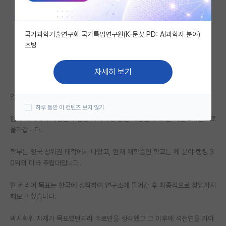
자유 게시판(아무개랩)
국가과학기술연구회 국가특임연구원(K-문샷 PD: AI과학자 분야)
미국 유학 게시판
초빙
미국 대학원 합격 후기 게시판
자세히 보기
대학원생 모집 게시판
안녕하세요,
대학원 합격 후기 게시판
하루 동안 이 컨텐츠 보지 않기
현재 미국에서 미생물학 전공 박사과정 중인 학생입니다. 올 가을 2학년으로
연구실(PI) 홍보 게시판
올라갑니다.
석박사 채용 정보 게시판
학부는 영국 상위권 대학에서 나왔고, 현재 재학중인 학교는 제 분야 랭킹 3
임용 정보 게시판
0위의 미국 주립대입니다.
학부 인턴 게시판
현 커리어 목표는 한국에 정착하여 연구소에 들어간 후 최종적으로 창업까지
해보고 싶습니다.
취업 게시판
박사학위 자체가 목표였던지라 수료만을 생각했고 그 이후에 석전연을 가야
임용 후기 게시판