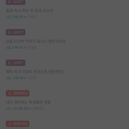
김GPT
홍콩 박사 학위 후 한국 교수직
0
10
7156
김GPT
남들 인건비 이야기 들으니 현타오네요
6
12
7290
김GPT
해외 박사 과정후 한국으로 전문연(?)
4
14
4733
명예의전당
내가 생각하는 학생들의 역할
242
35
36829
명예의전당