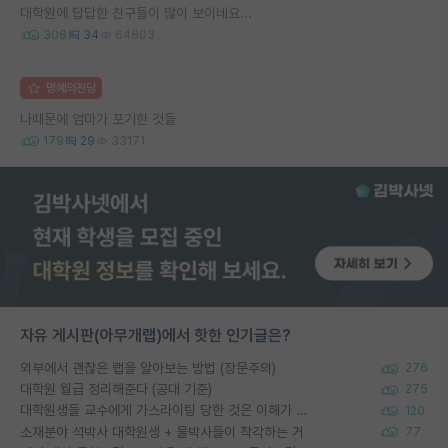
대학원에 답답한 친구들이 많이 보이네요...
308
34
64803
명예의전당
나때문에 엄마가 포기한 것들
179
29
33171
자유 게시판(아무개랩)에서 핫한 인기글은?
외부에서 괜찮은 랩을 알아보는 방법 (장문주의)
276
대학원 월급 정리해준다 (공대 기준)
275
대학원생들 교수에게 가스라이팅 당한 것은 이해가 갑니다. 안타깝네요.
120
소재분야 석박사 대학원생 + 물박사들이 착각하는 거
77