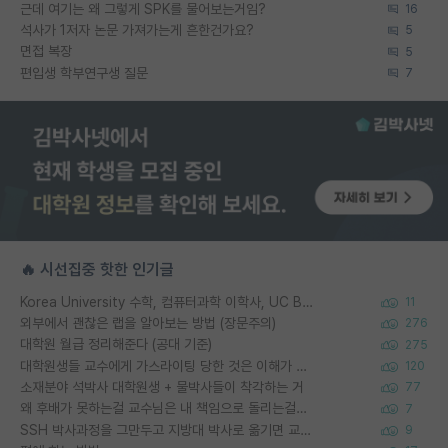
근데 여기는 왜 그렇게 SPK를 물어보는거임?
16
석사가 1저자 논문 가져가는게 흔한건가요?
5
면접 복장
5
편입생 학부연구생 질문
7
🔥 시선집중 핫한 인기글
Korea University 수학, 컴퓨터과학 이학사, UC Berkeley 산업공학 대학원 공학박사가 되는 것은 쉽지 않겠죠?
11
외부에서 괜찮은 랩을 알아보는 방법 (장문주의)
276
대학원 월급 정리해준다 (공대 기준)
275
대학원생들 교수에게 가스라이팅 당한 것은 이해가 갑니다. 안타깝네요.
120
소재분야 석박사 대학원생 + 물박사들이 착각하는 거
77
왜 후배가 못하는걸 교수님은 내 책임으로 돌리는걸까요?
7
SSH 박사과정을 그만두고 지방대 박사로 옮기면 교수의 꿈은 끝일까요?
9