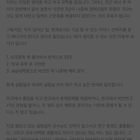
지라는 안일한 생각을 하고 미국 유학을 왔습니다. 그러나, 최근 박사 후 커
리어 관련해서 알아 보면서 석전연 3년이 나중에 경력단절의 위험이 크다는
PI 전용 게시판
것도 알게 되었고 일찍이 군문제를 해결하지 않았다는 것이 후회가 됩니다.
인문사회 계열 게시판
그렇지만, 이미 일어난 일, 현재로서는 지금 할 수 있는 차악ㅇ 선택지를 찾
특수/전문대학원 게시판
고 해나가야 한다고 생각이 들었습니다. 제가 생각할 수 있는 것은 이렇게 세
가지 입니다:
반도체/AI 게시판
1. 미국유학 후 돌아와서 현역으로 입대
장학금/장학생 게시판
2. 미국 유학 후 석전연
3. skp대학원으로 박전연 후 나중에 해외 포닥
학술 정보 게시판
홍보 게시판
현재 실험실과 국내의 실험실 모두 제가 하고 싶은 분야와 일치합니다.
커리어
미국에서 졸업을 하고 한국에서 병역문제를 해결하거나, 한국에서 박전연 2
+1년 과정을 밟거나, 두 경우 모두 해외로 포닥가는 기회에 문제가 될 수 있
유학교육
다는 거 알고 있습니다.
이벤트
지금 몸담고 있는 실험실이 교수님도 인덕이 높으시고 연구 환경도 훌륭합니
다. 그리고 국내 대학원 생활과도 차이가 있다는 것도 어느 정도 압니다. 그
반도체 아카데미
렇지만, 개인적으로 더이상 사랑하는 사람들과 떨어져있기 싫은 생각에 3번