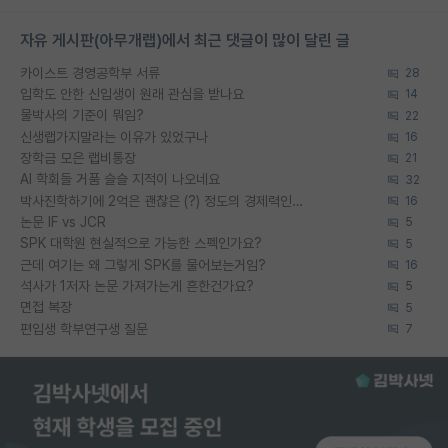
자유 게시판(아무개랩)에서 최근 댓글이 많이 달린 글
카이스트 경영공학부 서류
28
입학도 안한 신입생이 원래 관심을 받나요
14
물박사의 기준이 뭐임?
22
신생랩가지말라는 이유가 있었구나
16
장학금 모은 랩비통장
21
AI 학회들 거품 슬슬 지적이 나오네요
32
박사진학하기에 2억은 괜찮은 (?) 정도의 경제력인가요
16
논문 IF vs JCR
5
SPK 대학원 현실적으로 가능한 스펙인가요?
5
근데 여기는 왜 그렇게 SPK를 물어보는거임?
16
석사가 1저자 논문 가져가는게 흔한건가요?
5
면접 복장
5
편입생 학부연구생 질문
7