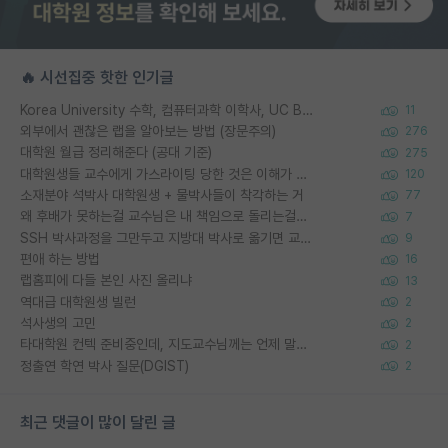
🔥 시선집중 핫한 인기글
Korea University 수학, 컴퓨터과학 이학사, UC Berkeley 산업공학 대학원 공학박사가 되는 것은 쉽지 않겠죠?
11
외부에서 괜찮은 랩을 알아보는 방법 (장문주의)
276
대학원 월급 정리해준다 (공대 기준)
275
대학원생들 교수에게 가스라이팅 당한 것은 이해가 갑니다. 안타깝네요.
120
소재분야 석박사 대학원생 + 물박사들이 착각하는 거
77
왜 후배가 못하는걸 교수님은 내 책임으로 돌리는걸까요?
7
SSH 박사과정을 그만두고 지방대 박사로 옮기면 교수의 꿈은 끝일까요?
9
편애 하는 방법
16
랩홈피에 다들 본인 사진 올리냐
13
역대급 대학원생 빌런
2
석사생의 고민
2
타대학원 컨텍 준비중인데, 지도교수님께는 언제 말씀드려야 할까요?
2
정출연 학연 박사 질문(DGIST)
2
최근 댓글이 많이 달린 글