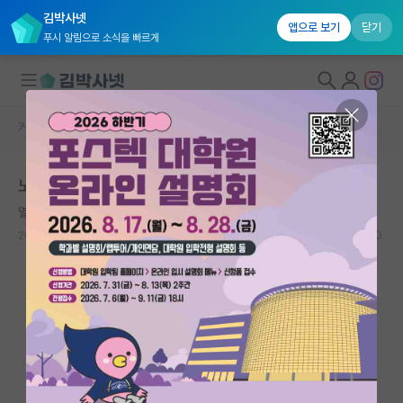
김박사넷
앱으로 보기
닫기
푸시 알림으로 소식을 빠르게
커뮤니티 홈
자유 게시판(아무개랩)
대학원생 모집
노답 연구실에서 혼자 열심히 한다고 능력이 향상 될까요
국내대학원 정보
열정적인 비트겐슈타인
연구실&오픈랩
2024.02.07
9
2400
커뮤니티
커뮤니티 홈
전체글보기
베스트 게시판
IF 명예의전당