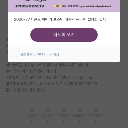
자유 게시판(아무개랩)
2026-27학년도 하반기 포스텍 대학원 온라인 설명회 실시
미국 유학 게시판
미국 대학원 합격 후기 게시판
자세히 보기
아프다고 출근 안 하는건 기본에
대학원생 모집 게시판
하지도 않은 실험 했다고 보고하고
연구실에서 롤만 합니다
하루 동안 이 컨텐츠 보지 않기
대학원 합격 후기 게시판
아웃풋이랑 분야는 나쁘지 않아서 계속 다니고 싶어서
연구실(PI) 홍보 게시판
혼자 늦게 까지 논문 읽다 가는데
주변들이 다 저 모양이니 저도 열정이랑 의지가 꺾이네요
석박사 채용 정보 게시판
비교할 대상이 없으니 내가 어느 정도 실력인지 감도 안오고
물석사 될까봐 걱정되네요
임용 정보 게시판
학부 인턴 게시판
취업 게시판
응원해요
공감해요
추천해요
궁금해요
별로에요
0
0
0
0
0
임용 후기 게시판