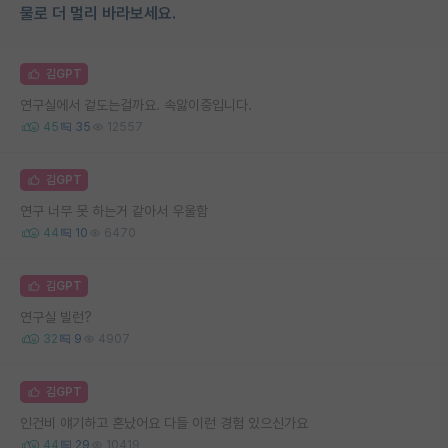
물로 더 멀리 바라보세요.
김GPT
연구실에서 겉도는걸까요. 속앓이중입니다.
45
35
12557
김GPT
연구 너무 못 하는거 같아서 우울함
44
10
6470
김GPT
연구실 빌런?
32
9
4907
김GPT
인건비 얘기하고 혼났어요 다들 이런 경험 있으신가요
44
29
10419