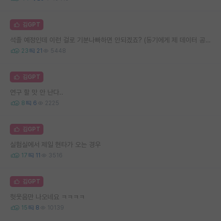
김GPT
석졸 예정인데 이런 걸로 기분나빠하면 안되겠죠? (동기에게 제 데이터 공유 및 양도)
23
21
5448
김GPT
연구 할 맛 안 난다..
8
6
2225
김GPT
실험실에서 제일 현타가 오는 경우
17
11
3516
김GPT
헛웃음만 나오네요 ㅋㅋㅋㅋ
15
8
10139