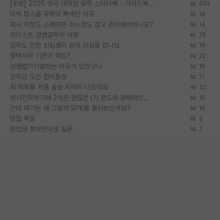
[무료] 2026 미국 대학원 유학 스타터팩 - 가이드북 & 합격자 컨택메일 템플릿
652
미박 탑스쿨 유학이 빡세진 이유
19
혹시 이정도 스펙이면 어느정도 잡고 준비해야하나요?
14
카이스트 경영공학부 서류
28
입학도 안한 신입생이 원래 관심을 받나요
14
물박사의 기준이 뭐임?
22
신생랩가지말라는 이유가 있었구나
16
장학금 모은 랩비통장
21
AI 학회들 거품 슬슬 지적이 나오네요
32
박사진학하기에 2억은 괜찮은 (?) 정도의 경제력인가요
16
근데 여기는 왜 그렇게 SPK를 물어보는거임?
16
면접 복장
5
편입생 학부연구생 질문
7