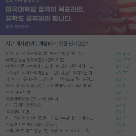
자유 게시판(아무개랩)에서 핫한 인기글은?
외부에서 괜찮은 랩을 알아보는 방법 (장문주의)
276
대학원 월급 정리해준다 (공대 기준)
275
대학원생들 교수에게 가스라이팅 당한 것은 이해가 갑니다. 안타깝네요.
120
소재분야 석박사 대학원생 + 물박사들이 착각하는 거
77
왜 후배가 못하는걸 교수님은 내 책임으로 돌리는걸까요?
7
SSH 박사과정을 그만두고 지방대 박사로 옮기면 교수의 꿈은 끝일까요?
9
편애 하는 방법
16
랩홈피에 다들 본인 사진 올리냐
13
역대급 대학원생 빌런
2
석사생의 고민
2
타대학원 컨텍 준비중인데, 지도교수님께는 언제 말씀드려야 할까요?
2
정출연 학연 박사 질문(DGIST)
2
우리나라도 학구 열풍보면 Higher Doctorate 학위가 필요하다고 봅니다.
3