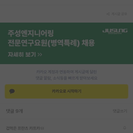
PI 전용 게시판
게시글 공유
인문사회 계열 게시판
특수/전문대학원 게시판
반도체/AI 게시판
장학금/장학생 게시판
학술 정보 게시판
카카오 계정과 연동하여 게시글에 달린
댓글 알람, 소식등을 빠르게 받아보세요
홍보 게시판
카카오로 시작하기
커리어
유학교육
댓글 9개
댓글쓰기
이벤트
반도체 아카데미
겁먹은 프란츠 카프카