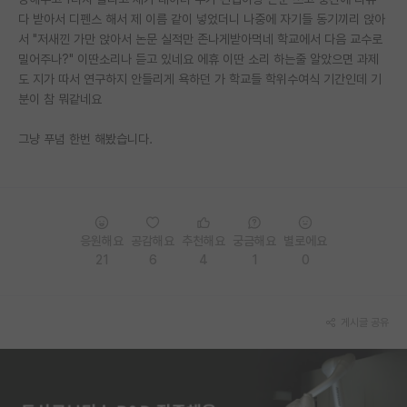
다 받아서 디펜스 해서 제 이름 같이 넣었더니 나중에 자기들 동기끼리 앉아
PI 전용 게시판
서 "저새낀 가만 앉아서 논문 실적만 존나게받아먹네 학교에서 다음 교수로
밀어주나?" 이딴소리나 듣고 있네요 에휴 이딴 소리 하는줄 알았으면 과제
인문사회 계열 게시판
도 지가 따서 연구하지 안들리게 욕하던 가 학교들 학위수여식 기간인데 기
분이 참 뭐같네요
특수/전문대학원 게시판
반도체/AI 게시판
그냥 푸념 한번 해봤습니다.
장학금/장학생 게시판
학술 정보 게시판
응원해요
공감해요
추천해요
궁금해요
별로에요
홍보 게시판
21
6
4
1
0
커리어
유학교육
게시글 공유
이벤트
반도체 아카데미