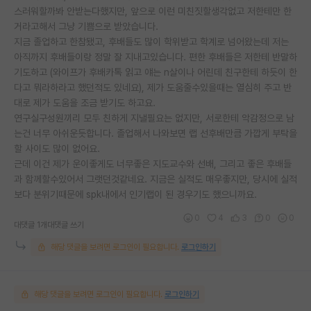
스러워할까봐 안받는다했지만, 앞으로 이런 미친짓할생각없고 저한테만 한
거라고해서 그냥 기쁨으로 받았습니다.
지금 졸업하고 한참됐고, 후배들도 많이 학위받고 학계로 넘어왔는데 저는
아직까지 후배들이랑 정말 잘 지내고있습니다. 편한 후배들은 저한테 반말하
기도하고 (와이프가 후배카톡 읽고 얘는 n살이나 어린데 친구한테 하듯이 한
다고 뭐라하라고 했던적도 있네요), 제가 도움줄수있을때는 열심히 주고 반
대로 제가 도움을 조금 받기도 하고요.
연구실구성원끼리 모두 친하게 지낼필요는 없지만, 서로한테 악감정으로 남
는건 너무 아쉬운듯합니다. 졸업해서 나와보면 랩 선후배만큼 가깝게 부탁을
할 사이도 많이 없어요.
근데 이건 제가 운이좋게도 너무좋은 지도교수와 선배, 그리고 좋은 후배들
과 함께할수있어서 그랫던것같네요. 지금은 실적도 매우좋지만, 당시에 실적
보다 분위기때문에 spk내에서 인기랩이 된 경우기도 했으니까요.
0
4
3
0
0
대댓글 1개
대댓글 쓰기
해당 댓글을 보려면 로그인이 필요합니다.
로그인하기
해당 댓글을 보려면 로그인이 필요합니다.
로그인하기