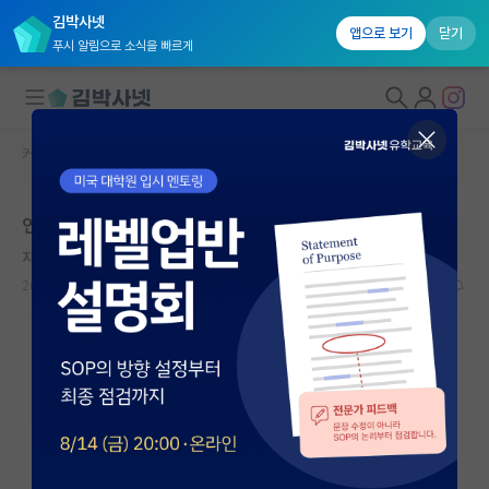
김박사넷
앱으로 보기
닫기
푸시 알림으로 소식을 빠르게
커뮤니티 홈
자유 게시판(아무개랩)
대학원생 모집
연구실 빌런?
국내대학원 정보
자상한 쇠렌 키르케고르
연구실&오픈랩
2025.02.11
9
4902
커뮤니티
커뮤니티 홈
전체글보기
베스트 게시판
IF 명예의전당