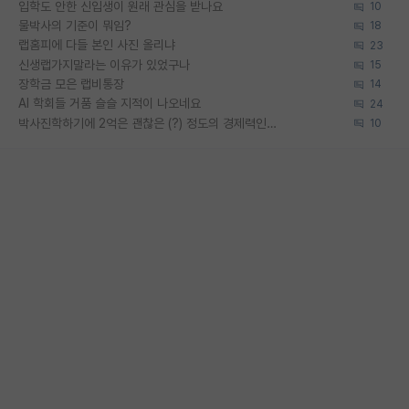
입학도 안한 신입생이 원래 관심을 받나요
10
물박사의 기준이 뭐임?
18
랩홈피에 다들 본인 사진 올리냐
23
신생랩가지말라는 이유가 있었구나
15
장학금 모은 랩비통장
14
AI 학회들 거품 슬슬 지적이 나오네요
24
박사진학하기에 2억은 괜찮은 (?) 정도의 경제력인가요
10