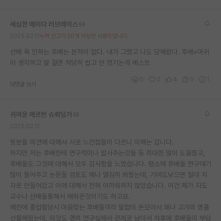
세심한 에이다 러브레이스
2025.02.11
누적 신고가 20개 이상인 사용자입니다.
선배 욕 안하는 후배는 본적이 없다. 내가 그랬고 나도 당해왔다. 후배=마귀
라 생각하고 말 걸면 적당히 씹고 안 엮기는게 베스트
0
0
4
0
1
대댓글 쓰기
귀여운 에르빈 슈뢰딩거
2025.02.11
윗분들 의견에 대해서 서로 느낀점들이 다르니 이해는 갑니다.
하지만 저는 후배한테 연구적이나 밥사주는것들 등 최대한 많이 도움줬고,
후배들도 그것에 대해서 모두 감사함을 느꼈습니다. 평소에 후배들 연구얘기
많이 들어주고 논문들 검토도 꽤나 열심히 봐줬는데, 기여도낮으면 절대 저
자로 안들어갔고 이에 대해서 전혀 아까워하지 않았습니다. 이건 제가 지도
교수나 선배들통해서 배워온것이기도 하고요.
예전에 졸업할당시 마음맞는 후배들끼리 말없이 돈모아서 꽤나 고가의 명품
선물해줬는데, 이것도 괜히 연구실에서 관례로 남아서 차후에 후배들이 부담