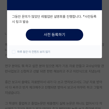
자유 게시판(아무개랩)
그동안 문의가 많았던 레벨업반 설명회를 진행합니다. *사전등록
미국 유학 게시판
시 링크 발송
미국 대학원 합격 후기 게시판
나중에 보니 제가 요즘 말하는 그 빌런선배? 인거 같네요
사전 등록하기
대학원생 모집 게시판
예전에 제가 갓들어 왔을때 선배가 연구실 생활하는거 하나하나 지적하고 감
대학원 합격 후기 게시판
놔라 배놔라 했던게 스트레스 많이 받아서 제가 고참이 되고부턴 그냥 애들
하루 동안 이 컨텐츠 보지 않기
거의 뭐 자율로 다 풀어줬습니다.
연구실(PI) 홍보 게시판
연구 분야도 뭐 하고 싶은 분야 있으면 제가 기초 자료 만들고 교수님이랑 관
석박사 채용 정보 게시판
련사업보고 신청하고 선발 되면 한번 해보라고 주고 이런식으로 지냈는데
임용 정보 게시판
중간 보고서 쓸때도 자료받아서 내가 다 쓰고 연차보고서도 그냥 자료 받아
학부 인턴 게시판
서 다 써주고 빈거 체크해주고 진행되면 받아서 보고서 마무리 하고 그렇게
지냈습니다.
취업 게시판
그 학생이 졸업하고 졸업논문만 제출했지 실제 논문은 하나도 없어서 다 작
임용 후기 게시판
성해주고 1더자 올리고 제가 데이터 추가 편집이랑 논문 쓰고 중간에 리뷰