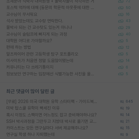
소재분야 석박사 대학원생 + 물박사들이 착각하는 거
72
포스텍 억까에 대해 (동문의 학문적 아웃풋에 대한 반박)
50
교수님이 무서워요
16
석사 받았는데도 교수랑 연락한다.
43
물박사 되는 건 교수탓도 있는거 아니냐
29
교수님이 슬럼프에 빠지게 되는 과정
40
대학원 어디로 가야할까요?
5
편애 하는 방법
12
알츠하이머 관련 고등학생 탐구 포트폴리오
5
이사이트가 처음엔 정말 도움많이됐는데
14
커뮤니티는 다 쓰레기통이지
6
정보보안 연구하는 입장에선 식별가능한 사진을 올리는건 비추이긴함
5
최근 댓글이 많이 달린 글
[무료] 2026 미국 대학원 유학 스타터팩 - 가이드북 & 합격자 컨택메일 템플릿
645
미박 탑스쿨 유학이 빡세진 이유
19
혹시 이정도 스펙이면 어느정도 잡고 준비해야하나요?
14
SSH 박사과정을 그만두고 지방대 박사로 옮기면 교수의 꿈은 끝일까요?
21
카이스트는 모든 연구실마다 서버 제공해주나요?
15
연구실 학생 하나 자퇴했는데
9