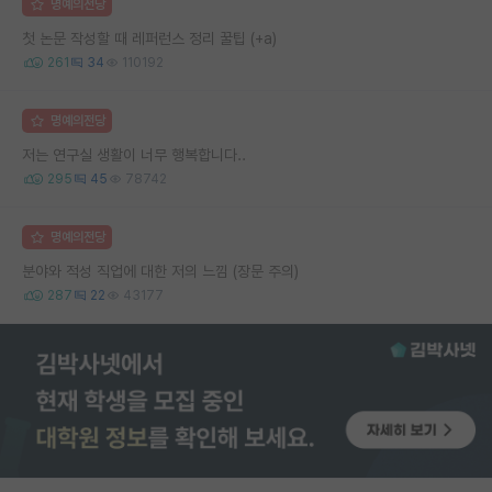
명예의전당
첫 논문 작성할 때 레퍼런스 정리 꿀팁 (+a)
261
34
110192
명예의전당
저는 연구실 생활이 너무 행복합니다..
295
45
78742
명예의전당
분야와 적성 직업에 대한 저의 느낌 (장문 주의)
287
22
43177