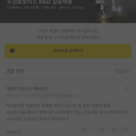
재팬라운지 🌸
카카오 계정과 연동하여 게시글에 달린
댓글 알람, 소식등을 빠르게 받아보세요
카카오로 시작하기
댓글 9개
댓글쓰기
대담한 프랜시스 베이컨
2025.02.11
누적 신고가 20개 이상인 사용자입니다.
박사할거면 처음부터 후배랑 생까고 다니는 게 정신 건강에 좋음
이상한 애들 많아서 챙겨주면 고마워해야 맞는 건데 쟤는 왜 더 챙겨주냐면
서 더러운 소문내고 뒤에서 욕만하더라
1
0
9
0
0
대댓글 쓰기