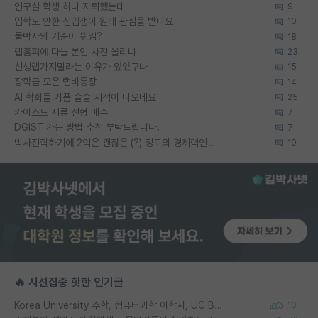
연구실 학생 하나 자퇴했는데
9
입학도 안한 신입생이 원래 관심을 받나요
10
물박사의 기준이 뭐임?
18
랩홈피에 다들 본인 사진 올리냐
23
신생랩가지말라는 이유가 있었구나
15
장학금 모은 랩비통장
14
AI 학회들 거품 슬슬 지적이 나오네요
25
카이스트 서류 전형 배수
7
DGIST 가는 방법 추천 부탁드립니다.
7
박사진학하기에 2억은 괜찮은 (?) 정도의 경제력인가요
10
🔥 시선집중 핫한 인기글
Korea University 수학, 컴퓨터과학 이학사, UC Berkeley 산업공학 대학원 공학박사가 되는 것은 쉽지 않겠죠?
10