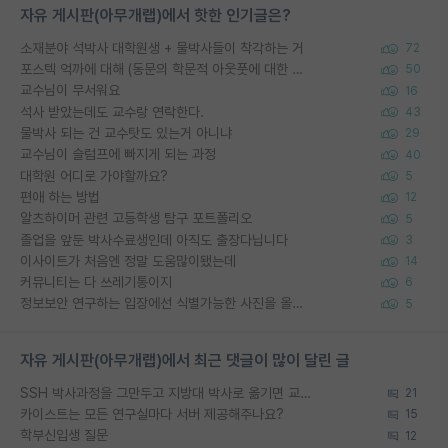
자유 게시판(아무개랩)에서 핫한 인기글은?
소재분야 석박사 대학원생 + 물박사들이 착각하는 거
72
포스텍 억까에 대해 (동문의 학문적 아웃풋에 대한 반박)
50
교수님이 무서워요
16
석사 받았는데도 교수랑 연락한다.
43
물박사 되는 건 교수탓도 있는거 아니냐
29
교수님이 슬럼프에 빠지게 되는 과정
40
대학원 어디로 가야할까요?
5
편애 하는 방법
12
알츠하이머 관련 고등학생 탐구 포트폴리오
5
졸업을 앞둔 박사수료생인데 아직도 출장다닙니다
3
이사이트가 처음엔 정말 도움많이됐는데
14
커뮤니티는 다 쓰레기통이지
6
정보보안 연구하는 입장에선 식별가능한 사진을 올리는건 비추이긴함
5
자유 게시판(아무개랩)에서 최근 댓글이 많이 달린 글
SSH 박사과정을 그만두고 지방대 박사로 옮기면 교수의 꿈은 끝일까요?
21
카이스트는 모든 연구실마다 서버 제공해주나요?
15
학부신입생 질문
12