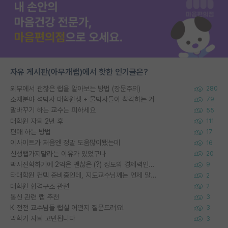
자유 게시판(아무개랩)에서 핫한 인기글은?
외부에서 괜찮은 랩을 알아보는 방법 (장문주의)
280
소재분야 석박사 대학원생 + 물박사들이 착각하는 거
79
말바꾸기 하는 교수는 피하세요
55
대학원 자퇴 2년 후
111
편애 하는 방법
17
이사이트가 처음엔 정말 도움많이됐는데
16
신생랩가지말라는 이유가 있었구나
20
박사진학하기에 2억은 괜찮은 (?) 정도의 경제력인가요
9
타대학원 컨텍 준비중인데, 지도교수님께는 언제 말씀드려야 할까요?
2
대학원 합격구조 관련
2
통신 관련 랩 추천
3
K 전전 교수님들 랩실 어떤지 질문드려요!
3
막학기 자퇴 고민됩니다
3