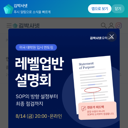
김박사넷
앱으로 보기
닫기
푸시 알림으로 소식을 빠르게
커뮤니티 홈
자유 게시판(아무개랩)
대학원생 모집
연구실에서 왕따당하니 미치겠습니다.
국내대학원 정보
졸린 레프 톨스토이
연구실&오픈랩
2024.10.05
4
4069
커뮤니티
커뮤니티 홈
전체글보기
베스트 게시판
IF 명예의전당