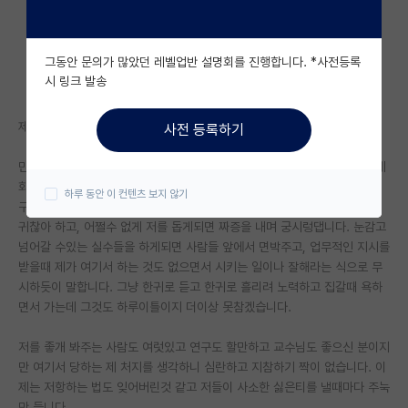
자유 게시판(아무개랩)
그동안 문의가 많았던 레벨업반 설명회를 진행합니다. *사전등록
미국 유학 게시판
시 링크 발송
미국 대학원 합격 후기 게시판
제곧내입니다.
사전 등록하기
대학원생 모집 게시판
만민하게 보이거나 사회성이 부족해보이면 괴롭히는 선배가 있습니다. 제게
대학원 합격 후기 게시판
화풀이를 여러번 하길래, 어느날 한번은 들이받았습니다. 그날이후 연구실
하루 동안 이 컨텐츠 보지 않기
구성원들이 저를 적대합니다. 업무적인 협조를 구하러 가면 알아서 하라며
연구실(PI) 홍보 게시판
귀찮아 하고, 어쩔수 없게 저를 돕게되면 짜증을 내며 궁시렁댑니다. 눈감고
넘어갈 수있는 실수들을 하게되면 사람들 앞에서 면박주고, 업무적인 지시를
석박사 채용 정보 게시판
받을때 제가 여기서 하는 것도 없으면서 시키는 일이나 잘해라는 식으로 무
시하듯이 말합니다. 그냥 한귀로 듣고 한귀로 흘리려 노력하고 집갈때 욕하
임용 정보 게시판
면서 가는데 그것도 하루이틀이지 더이상 못참겠습니다.
학부 인턴 게시판
저를 좋개 봐주는 사람도 여럿있고 연구도 할만하고 교수님도 좋으신 분이지
취업 게시판
만 여기서 당하는 제 처지를 생각하니 심란하고 지참하기 짝이 없습니다. 이
제는 저항하는 법도 잊어버린것 같고 저들이 사소한 싫은티를 낼때마다 주눅
임용 후기 게시판
만 듭니다.