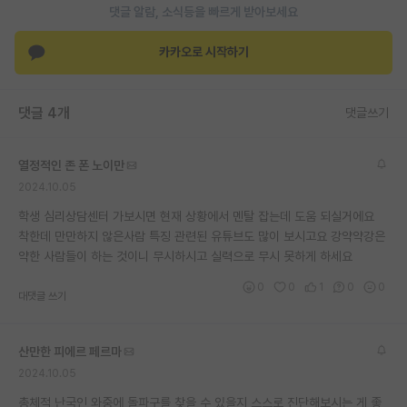
댓글 알람, 소식등을 빠르게 받아보세요
재팬라운지 🌸
카카오로 시작하기
댓글 4개
댓글쓰기
열정적인 존 폰 노이만
2024.10.05
학생 심리상담센터 가보시면 현재 상황에서 멘탈 잡는데 도움 되실거에요
착한데 만만하지 않은사람 특징 관련된 유튜브도 많이 보시고요 강약약강은
약한 사람들이 하는 것이니 무시하시고 실력으로 무시 못하게 하세요
0
0
1
0
0
대댓글 쓰기
산만한 피에르 페르마
2024.10.05
총체적 난국인 와중에 돌파구를 찾을 수 있을지 스스로 진단해보시는 게 좋