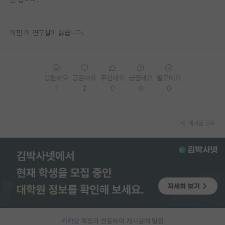
PI 전용 게시판
이젠 이 연구실이 싫습니다.
인문사회 계열 게시판
특수/전문대학원 게시판
반도체/AI 게시판
응원해요
공감해요
추천해요
궁금해요
별로에요
1
2
0
0
0
장학금/장학생 게시판
학술 정보 게시판
게시글 공유
홍보 게시판
커리어
유학교육
이벤트
반도체 아카데미
카카오 계정과 연동하여 게시글에 달린