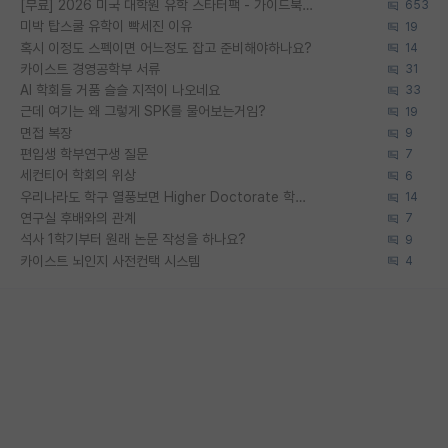
[무료] 2026 미국 대학원 유학 스타터팩 - 가이드북 & 합격자 컨택메일 템플릿
653
미박 탑스쿨 유학이 빡세진 이유
19
혹시 이정도 스펙이면 어느정도 잡고 준비해야하나요?
14
카이스트 경영공학부 서류
31
AI 학회들 거품 슬슬 지적이 나오네요
33
근데 여기는 왜 그렇게 SPK를 물어보는거임?
19
면접 복장
9
편입생 학부연구생 질문
7
세컨티어 학회의 위상
6
우리나라도 학구 열풍보면 Higher Doctorate 학위가 필요하다고 봅니다.
14
연구실 후배와의 관계
7
석사 1학기부터 원래 논문 작성을 하나요?
9
카이스트 뇌인지 사전컨택 시스템
4