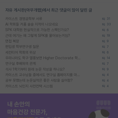
자유 게시판(아무개랩)에서 최근 댓글이 많이 달린 글
카이스트 경영공학부 서류
31
AI 학회들 거품 슬슬 지적이 나오네요
33
SPK 대학원 현실적으로 가능한 스펙인가요?
6
근데 여기는 왜 그렇게 SPK를 물어보는거임?
19
면접 복장
9
편입생 학부연구생 질문
7
세컨티어 학회의 위상
6
우리나라도 학구 열풍보면 Higher Doctorate 학위가 필요하다고 봅니다.
14
연구실 후배와의 관계
7
석사 1학기부터 원래 논문 작성을 하나요?
9
카이스트 교수님들 중에서도 연구실 홈페이지를 마련 안 하신 분들이 계시던데
4
공부 못했는데 논문실적은 좋은 사람을 싫어함?
4
카이스트 뇌인지 사전컨택 시스템
4