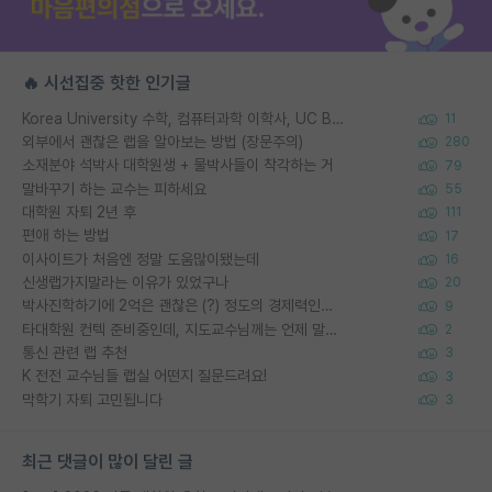
🔥 시선집중 핫한 인기글
Korea University 수학, 컴퓨터과학 이학사, UC Berkeley 산업공학 대학원 공학박사가 되는 것은 쉽지 않겠죠?
11
외부에서 괜찮은 랩을 알아보는 방법 (장문주의)
280
소재분야 석박사 대학원생 + 물박사들이 착각하는 거
79
말바꾸기 하는 교수는 피하세요
55
대학원 자퇴 2년 후
111
편애 하는 방법
17
이사이트가 처음엔 정말 도움많이됐는데
16
신생랩가지말라는 이유가 있었구나
20
박사진학하기에 2억은 괜찮은 (?) 정도의 경제력인가요
9
타대학원 컨텍 준비중인데, 지도교수님께는 언제 말씀드려야 할까요?
2
통신 관련 랩 추천
3
K 전전 교수님들 랩실 어떤지 질문드려요!
3
막학기 자퇴 고민됩니다
3
최근 댓글이 많이 달린 글