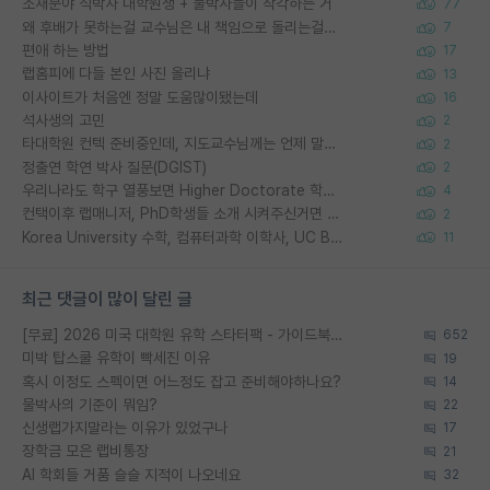
소재분야 석박사 대학원생 + 물박사들이 착각하는 거
77
왜 후배가 못하는걸 교수님은 내 책임으로 돌리는걸까요?
7
편애 하는 방법
17
랩홈피에 다들 본인 사진 올리냐
13
이사이트가 처음엔 정말 도움많이됐는데
16
석사생의 고민
2
타대학원 컨텍 준비중인데, 지도교수님께는 언제 말씀드려야 할까요?
2
정출연 학연 박사 질문(DGIST)
2
우리나라도 학구 열풍보면 Higher Doctorate 학위가 필요하다고 봅니다.
4
컨택이후 랩매니저, PhD학생들 소개 시켜주신거면 거의 컨펌에 가깝나요?
2
Korea University 수학, 컴퓨터과학 이학사, UC Berkeley 산업공학 대학원 공학박사가 되는 것은 쉽지 않겠죠?
11
최근 댓글이 많이 달린 글
[무료] 2026 미국 대학원 유학 스타터팩 - 가이드북 & 합격자 컨택메일 템플릿
652
미박 탑스쿨 유학이 빡세진 이유
19
혹시 이정도 스펙이면 어느정도 잡고 준비해야하나요?
14
물박사의 기준이 뭐임?
22
신생랩가지말라는 이유가 있었구나
17
장학금 모은 랩비통장
21
AI 학회들 거품 슬슬 지적이 나오네요
32