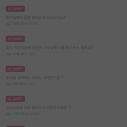
김GPT
연구실에서 술판 벌이는게 정상인가요?
18
21
14195
김GPT
포닥 처우개선에 관하여 교수님께 드릴 베스트는 뭘까요?
14
10
3911
김GPT
포닥을 오래하는 이유는 무엇인가요 ?
3
29
6461
김GPT
교수님한테 이거 말하는건 선넘은거겠죠..?
31
22
22067