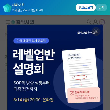
김박사넷
앱으로 보기
닫기
푸시 알림으로 소식을 빠르게
커뮤니티 홈
자유 게시판(아무개랩)
대학원생 모집
본문이 수정되지 않는 박제글입니다.
국내대학원 정보
자기 보다 못한 포닥과 일하는 것에 대해 조언구합니다.
연구실&오픈랩
염세적인 앨런 튜링
커뮤니티
2024.01.27
6
4533
커뮤니티 홈
전체글보기
베스트 게시판
IF 명예의전당