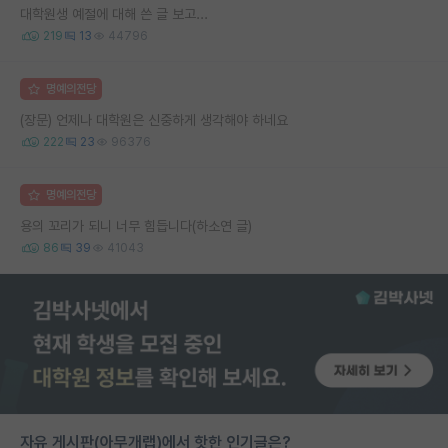
대학원생 예절에 대해 쓴 글 보고...
219
13
44796
명예의전당
(장문) 언제나 대학원은 신중하게 생각해야 하네요
222
23
96376
명예의전당
용의 꼬리가 되니 너무 힘듭니다(하소연 글)
86
39
41043
자유 게시판(아무개랩)에서 핫한 인기글은?