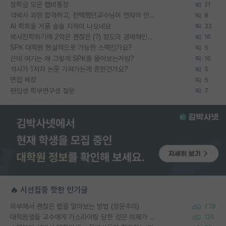
장학금 모은 랩비통장
21
석박사 과정 합격하고, 컨택했던교수님이 연락이 안됩니다...
8
AI 학회들 거품 슬슬 지적이 나오네요
32
박사진학하기에 2억은 괜찮은 (?) 정도의 경제력인가요
16
SPK 대학원 현실적으로 가능한 스펙인가요?
5
근데 여기는 왜 그렇게 SPK를 물어보는거임?
16
석사가 1저자 논문 가져가는게 흔한건가요?
5
면접 복장
5
편입생 학부연구생 질문
7
🔥 시선집중 핫한 인기글
외부에서 괜찮은 랩을 알아보는 방법 (장문주의)
278
대학원생들 교수에게 가스라이팅 당한 것은 이해가 갑니다. 안타깝네요.
120