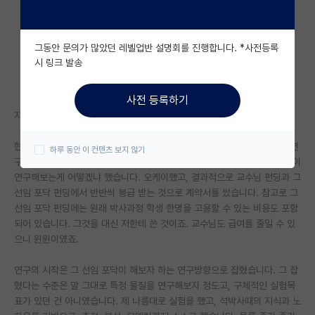
자유 게시판(아무개랩)
그동안 문의가 많았던 레벨업반 설명회를 진행합니다. *사전등록
미국 유학 게시판
시 링크 발송
미국 대학원 합격 후기 게시판
사전 등록하기
대학원생 모집 게시판
지금 저는 포닥이고, 선임 포닥과 같이 일하고 있습니다.
대학원 합격 후기 게시판
현재 있는 연구실에 포닥으로 지원했을 시, 교수님께서 어떤 포닥이 자기 연
하루 동안 이 컨텐츠 보지 않기
구실로 과제를 따서 오는데, 네가 관심 있는 주제와 그 과제가 비슷하니 같이
연구실(PI) 홍보 게시판
연구해보는게 어떻겠냐 했습니다. 오케이했고, 결과적으로 교수님 펀딩과 그
선임 포닥 펀딩에서 반반씩 봉급 받는 것으로 계약서를 썼습니다. 참고로 그
석박사 채용 정보 게시판
선임 포닥 펀딩에는 원래 박사과정 학생 한명을 고용할 수 있는 비용도 포함
되어 있습니다. 그것을 대신 저한테 쓴 것이죠. 교수님도 급여를 줄일 수 있
임용 정보 게시판
으니 윈윈이였죠.
학부 인턴 게시판
연구의 시작은 그 선임 포닥이 해보자 하는 연구방향으로 잡혔습니다. 그 잡
취업 게시판
혔다는 수준은 말 그대로 특정 물질을 연구해보자 정도고, 구체적인 실험목
표가 있던 건 아니였습니다. 제 나름대로 실험을 했고, 석박사때의 지식과 노
임용 후기 게시판