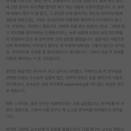
하우를 기반으로, 측정, 분석, 모델링까지 스스로 했습니다. 물론 중간 중간
에 선임 포닥이 피드백을 줬지만 제가 아는 내용의 수준이였습니다. 이 분야
PI 전용 게시판
에 대해서 제가 더 잘 알고, 그 포닥은 이제 알아가는 정도로 보여지는데(제
설명을 바탕으로), 그래도 상사인지라 어떻게든 평가하고 지시하려고 합니
인문사회 계열 게시판
다. 이전에는 그려려니 했습니다. 어짜피 돈을 받는 입장이니깐요. 그런데 원
특수/전문대학원 게시판
고 피드백을 받아야하는 단계에 이르니, 논문 내용에 수준이 낮은 피드백들
이 반영되어 있는 게 보여 한번 크게 설전을 펼쳤습니다. 겸손이란 사람으로
반도체/AI 게시판
서의 학자에게는 미덕일지 몰라도 제 주장에 대해서는 그렇지 않다고 보거든
요. 적극적으로 수호할 줄 알아야된다고 생각합니다. 그래서 지금 이 관계를
장학금/장학생 게시판
어떻게 해야하는 지 참 고민입니다.
학술 정보 게시판
포닥은 독립적인 연구자가 되고 싶어서 시작했고, 구체적으로 이 연구실을
선택한 이유는 교수님의 실험적 접근, 과학적 마인드 등을 배우고자 지원한
홍보 게시판
것이였으나, 교수님은 선임 포닥에게 supervising을 어느정도 위임한 것으
로 보입니다.
커리어
유학교육
매번 느끼지만, 결국 연구는 비용이다라는 것을 실감합니다. 연구비를 딴 사
람이 대장이죠. 그래서 다음 연구는 제 스스로 연구비를 따야겠다고 생각합
이벤트
니다.
반도체 아카데미
하지만 그전에, 교수님께 이 상황을 말씀드려서, 다음 연구는 교수님 펀딩으