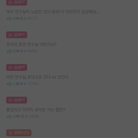
김GPT
우리 연구실이 노답인 건지 원래 다 이런건지 궁금해요...
4
8
8173
김GPT
포닥이 많은 연구실 어떤가요?
0
9
6993
김GPT
이런 연구실 포닥으로 간다 vs 안간다
2
6
3763
김GPT
졸업하고 100% 포닥만 가는 랩은?
4
12
3688
명예의전당