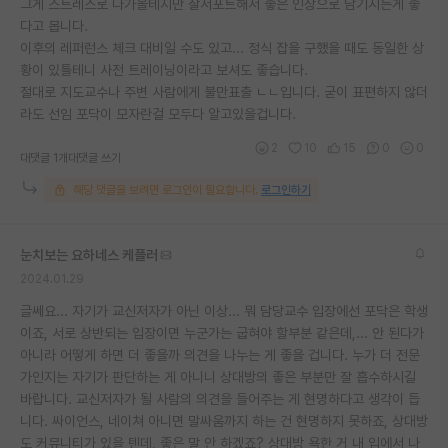
그게 스트레스로 다가올테지만 잘서포트해서 좋은 인상으로 남기시는게 좋
다고 봅니다.
이후의 레퍼런스 체크 대비일 수도 있고... 정식 잡을 구했을 때도 동일한 상
황이 있틀테니 사전 트레이닝이라고 보셔도 좋습니다.
절대로 지도교수나 주변 사람에게 불만표출 ㄴㄴ입니다. 굳이 표편하지 않더
라도 선임 포닥이 모자란걸 모두다 알고있을겁니다.
2
10
15
0
0
대댓글 1개
대댓글 쓰기
해당 댓글을 보려면 로그인이 필요합니다.
로그인하기
눈치보는 요하네스 케플러
2024.01.29
글쎄요... 자기가 교신저자가 아닌 이상... 뭐 담당교수 입장에선 포닥은 학생
이죠, 서로 상반되는 입장이면 누군가는 굽혀야 할부분 같은데,... 안 된다가
아니라 어떻게 하면 더 좋을까 의견을 나누는 게 좋을 겁니다. 누가 더 전문
가인지는 자기가 판단하는 게 아니니 상대방의 좋은 부분만 잘 흡수하시길
바랍니다. 교신저자가 될 사람의 의견을 들어주는 게 현명하다고 생각이 듭
니다. 싸이언스, 네이쳐 아니면 말싸움까지 하는 건 현명하지 못하죠, 상대방
도 커뮤니티가 있을 텐데, 좋은 말 안 하겠죠? 상대방 욕한 거 내 입에서 나