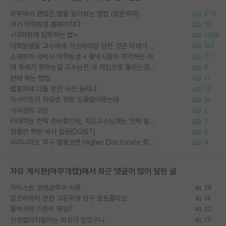
외부에서 괜찮은 랩을 알아보는 방법 (장문주의)
278
여기 대학원생 홈페이지다
59
<대학원에 입학하는 법>
1388
대학원생들 교수에게 가스라이팅 당한 것은 이해가 갑니다. 안타깝네요.
120
소재분야 석박사 대학원생 + 물박사들이 착각하는 거
77
왜 후배가 못하는걸 교수님은 내 책임으로 돌리는걸까요?
7
편애 하는 방법
17
랩홈피에 다들 본인 사진 올리냐
13
이사이트가 처음엔 정말 도움많이됐는데
16
석사생의 고민
2
타대학원 컨텍 준비중인데, 지도교수님께는 언제 말씀드려야 할까요?
2
정출연 학연 박사 질문(DGIST)
2
우리나라도 학구 열풍보면 Higher Doctorate 학위가 필요하다고 봅니다.
4
자유 게시판(아무개랩)에서 최근 댓글이 많이 달린 글
카이스트 경영공학부 서류
28
알츠하이머 관련 고등학생 탐구 포트폴리오
14
물박사의 기준이 뭐임?
22
신생랩가지말라는 이유가 있었구나
17