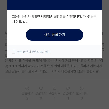
자유 게시판(아무개랩)
그동안 문의가 많았던 레벨업반 설명회를 진행합니다. *사전등록
미국 유학 게시판
시 링크 발송
미국 대학원 합격 후기 게시판
얼마전에 급하게 과제 제안서 를 쓸일이 생겼는데 선임 연구원 님은 그냥 자
사전 등록하기
대학원생 모집 게시판
료만 찾어주면 본인이 제안서 적겠다 라고 하셨는데 밑에 계시는 박사님이
갑자기 주말에 학생들 불러서 서 원래는 자기가 미리 제안서 (저희가 찾아준)
대학원 합격 후기 게시판
자료 바탕으로 써보려고 했는데 시간이 안되서 제안서 써본적도 없는 학생들
하루 동안 이 컨텐츠 보지 않기
한테 그냥 초안부터 다 써보라고 시키는데... 선임 연구원 분이 시키지도 않
연구실(PI) 홍보 게시판
은 제안서 풀 작성을 왜 밑에 계시는 박사님이 저희 한테 시키는지도 의문이
곸ㅋㅋㅋ 심지어 박사님이 저희 랩실 실험 내용을 하나도 몰라서 기본적인
석박사 채용 정보 게시판
실험 같은거 물어 보시고 그래요.... 박사가 비전공자인 랩실이 흔한가요?
임용 정보 게시판
학부 인턴 게시판
응원해요
공감해요
추천해요
궁금해요
별로에요
취업 게시판
2
0
1
1
0
임용 후기 게시판