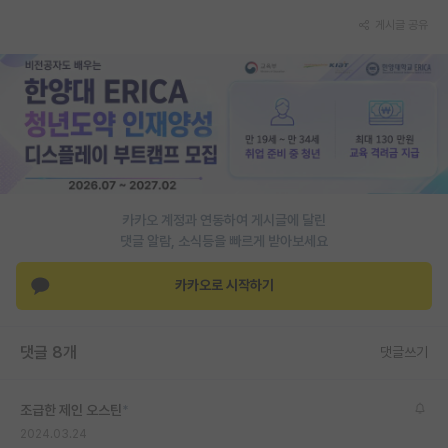
게시글 공유
PI 전용 게시판
인문사회 계열 게시판
특수/전문대학원 게시판
반도체/AI 게시판
장학금/장학생 게시판
카카오 계정과 연동하여 게시글에 달린
학술 정보 게시판
댓글 알람, 소식등을 빠르게 받아보세요
홍보 게시판
카카오로 시작하기
커리어
유학교육
댓글 8개
댓글쓰기
이벤트
조급한 제인 오스틴
*
반도체 아카데미
2024.03.24