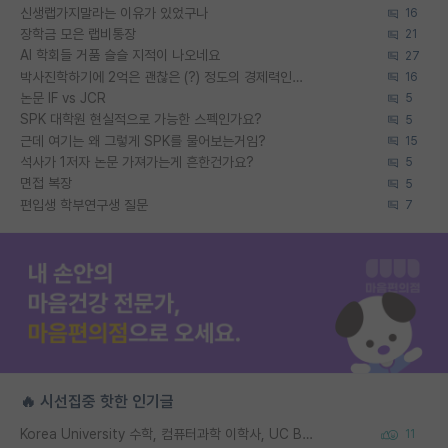
신생랩가지말라는 이유가 있었구나
16
장학금 모은 랩비통장
21
AI 학회들 거품 슬슬 지적이 나오네요
27
박사진학하기에 2억은 괜찮은 (?) 정도의 경제력인가요
16
논문 IF vs JCR
5
SPK 대학원 현실적으로 가능한 스펙인가요?
5
근데 여기는 왜 그렇게 SPK를 물어보는거임?
15
석사가 1저자 논문 가져가는게 흔한건가요?
5
면접 복장
5
편입생 학부연구생 질문
7
🔥 시선집중 핫한 인기글
Korea University 수학, 컴퓨터과학 이학사, UC Berkeley 산업공학 대학원 공학박사가 되는 것은 쉽지 않겠죠?
11