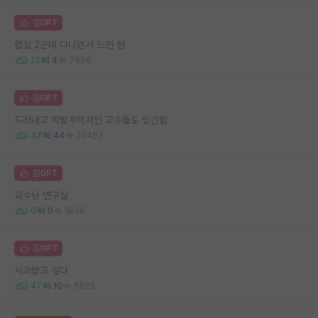
김GPT
랩실 2군데 다니면서 느낀 점
22
4
7656
김GPT
드러내고 학벌주의자인 교수들도 있긴함
47
44
20452
김GPT
교수님 연구실
0
0
1838
김GPT
사과받고 싶다
47
10
6625