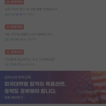
명예의전당
논문 1저자 투고 후 아예 제명 당했습니다.
156
95
116021
명예의전당
저는 연구실 생활이 너무 행복합니다..
295
45
78770
명예의전당
이사할때 청소시키는 교수 신고해도됨?
92
76
60948