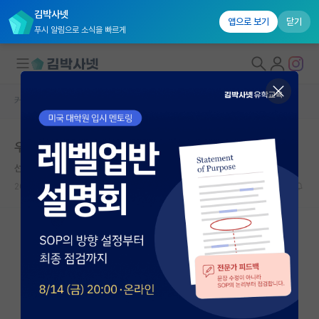
김박사넷
앱으로 보기
닫기
푸시 알림으로 소식을 빠르게
커뮤니티 홈
자유 게시판(아무개랩)
대학원생 모집
우리 연구실이 노답인 건지 원래 다 이런건지 궁금해요...
국내대학원 정보
선량한 막스 베버
연구실&오픈랩
2024.03.24
8
8173
커뮤니티
커뮤니티 홈
전체글보기
베스트 게시판
IF 명예의전당