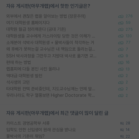
자유 게시판(아무개랩)에서 핫한 인기글은?
외부에서 괜찮은 랩을 알아보는 방법 (장문주의)
276
여기 대학원생 홈페이지다
59
대학원 월급 정리해준다 (공대 기준)
275
대학원생들 교수에게 가스라이팅 당한 것은 이해가 갑니다. 안타깝네요.
120
소재분야 석박사 대학원생 + 물박사들이 착각하는 거
77
왜 후배가 못하는걸 교수님은 내 책임으로 돌리는걸까요?
7
SSH 박사과정을 그만두고 지방대 박사로 옮기면 교수의 꿈은 끝일까요?
9
편애 하는 방법
16
랩홈피에 다들 본인 사진 올리냐
13
역대급 대학원생 빌런
2
석사생의 고민
2
타대학원 컨텍 준비중인데, 지도교수님께는 언제 말씀드려야 할까요?
2
우리나라도 학구 열풍보면 Higher Doctorate 학위가 필요하다고 봅니다.
2
자유 게시판(아무개랩)에서 최근 댓글이 많이 달린 글
카이스트 경영공학부 서류
28
입학도 안한 신입생이 원래 관심을 받나요
14
물박사의 기준이 뭐임?
22