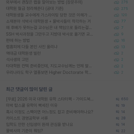
외부에서 괜찮은 랩을 알아보는 방법 (장문주의)
276
대학원 월급 정리해준다 (공대 기준)
275
대학원생들 교수에게 가스라이팅 당한 것은 이해가 갑니다. 안타깝네요.
120
소재분야 석박사 대학원생 + 물박사들이 착각하는 거
77
왜 후배가 못하는걸 교수님은 내 책임으로 돌리는걸까요?
7
SSH 박사과정을 그만두고 지방대 박사로 옮기면 교수의 꿈은 끝일까요?
9
편애 하는 방법
16
랩홈피에 다들 본인 사진 올리냐
13
역대급 대학원생 빌런
2
석사생의 고민
2
타대학원 컨텍 준비중인데, 지도교수님께는 언제 말씀드려야 할까요?
2
우리나라도 학구 열풍보면 Higher Doctorate 학위가 필요하다고 봅니다.
2
최근 댓글이 많이 달린 글
[무료] 2026 미국 대학원 유학 스타터팩 - 가이드북 & 합격자 컨택메일 템플릿
650
미박 탑스쿨 유학이 빡세진 이유
19
혹시 이정도 스펙이면 어느정도 잡고 준비해야하나요?
14
카이스트 경영공학부 서류
28
입학도 안한 신입생이 원래 관심을 받나요
14
물박사의 기준이 뭐임?
22