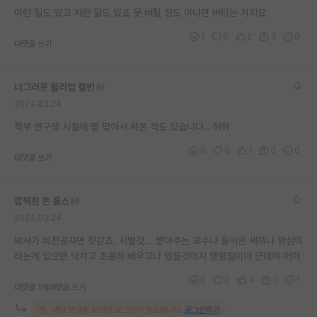
이런 일도 있고 저런 일도 있죠 못 버틸 정도 아니면 버티는 거지요
재팬라운지 🌸
1
0
2
3
0
대댓글 쓰기
너그러운 윌리엄 켈빈
2024.03.24
학부 연구생 시절에 짬 맞아서 써본 적도 있습니다.. 허허
0
0
1
0
0
대댓글 쓰기
깜찍한 존 롤스
2024.03.24
박사가 비전공자면 잣같죠. 시벌것... 받아주는 교수나 들어온 새끼나 양심이
라는게 있으면 닥치고 조용히 배우고나 있을것이지 명령질이야 군대야 머야
0
0
4
0
1
대댓글 1개
대댓글 쓰기
해당 댓글을 보려면 로그인이 필요합니다.
로그인하기