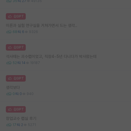
35
27
49135
김GPT
이론과 실험 연구실을 거쳐가면서 드는 생각..
68
6
9326
김GPT
석사때는 괴수랩이었고, 직장4~5년 다니다가 박사왔는데
52
14
19187
김GPT
생각보다
0
0
940
김GPT
창업교수 랩실 후기
17
2
5271