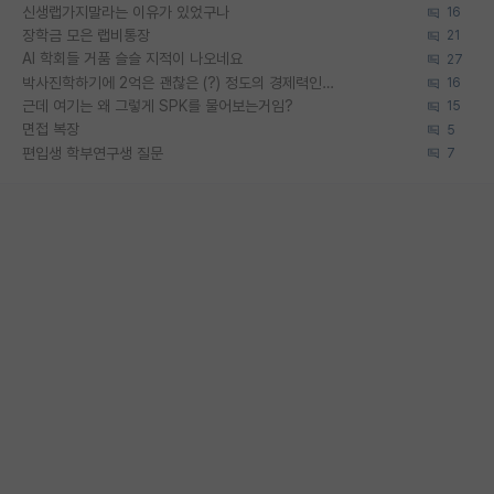
신생랩가지말라는 이유가 있었구나
16
장학금 모은 랩비통장
21
AI 학회들 거품 슬슬 지적이 나오네요
27
박사진학하기에 2억은 괜찮은 (?) 정도의 경제력인가요
16
근데 여기는 왜 그렇게 SPK를 물어보는거임?
15
면접 복장
5
편입생 학부연구생 질문
7