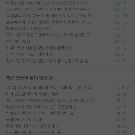
대학원생들 교수에게 가스라이팅 당한 것은 이해가 갑니다. 안타깝네요.
119
소재분야 석박사 대학원생 + 물박사들이 착각하는 거
74
석사입학예정생 분들! 제발 어느 정도 각오는 하고 오세요.
156
포스텍 억까에 대해 (동문의 학문적 아웃풋에 대한 반박)
50
대학원 어디로 가야할까요?
5
SSH 박사과정을 그만두고 지방대 박사로 옮기면 교수의 꿈은 끝일까요?
9
편애 하는 방법
15
이사이트가 처음엔 정말 도움많이됐는데
14
커뮤니티는 다 쓰레기통이지
6
정보보안 연구하는 입장에선 식별가능한 사진을 올리는건 비추이긴함
5
최근 댓글이 많이 달린 글
[무료] 2026 미국 대학원 유학 스타터팩 - 가이드북 & 합격자 컨택메일 템플릿
647
미박 탑스쿨 유학이 빡세진 이유
19
혹시 이정도 스펙이면 어느정도 잡고 준비해야하나요?
14
알츠하이머 관련 고등학생 탐구 포트폴리오
13
입학도 안한 신입생이 원래 관심을 받나요
11
물박사의 기준이 뭐임?
20
랩홈피에 다들 본인 사진 올리냐
23
신생랩가지말라는 이유가 있었구나
16