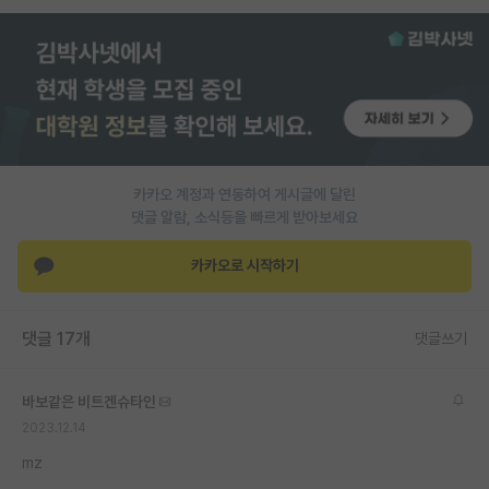
PI 전용 게시판
인문사회 계열 게시판
특수/전문대학원 게시판
반도체/AI 게시판
카카오 계정과 연동하여 게시글에 달린
장학금/장학생 게시판
댓글 알람, 소식등을 빠르게 받아보세요
학술 정보 게시판
카카오로 시작하기
홍보 게시판
댓글 17개
커리어
댓글쓰기
유학교육
바보같은 비트겐슈타인
이벤트
2023.12.14
mz
반도체 아카데미