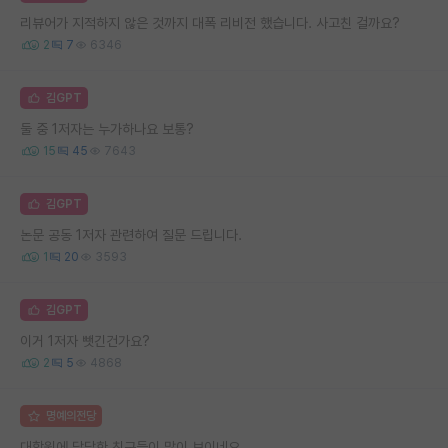
리뷰어가 지적하지 않은 것까지 대폭 리비전 했습니다. 사고친 걸까요?
2
7
6346
김GPT
둘 중 1저자는 누가하나요 보통?
15
45
7643
김GPT
논문 공동 1저자 관련하여 질문 드립니다.
1
20
3593
김GPT
이거 1저자 뺏긴건가요?
2
5
4868
명예의전당
대학원에 답답한 친구들이 많이 보이네요...