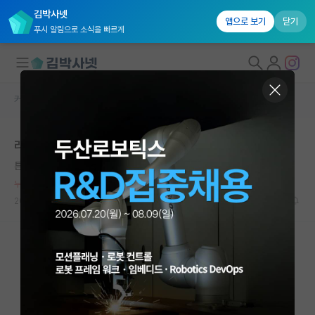
김박사넷
앱으로 보기
닫기
푸시 알림으로 소식을 빠르게
커뮤니티 홈
자유 게시판(아무개랩)
대학원생 모집
리비전때 1저자 빼달라 하면 빼주나요??
국내대학원 정보
튼튼한 코페르니쿠스
*
연구실&오픈랩
누적 신고가 50개 이상인 사용자입니다.
커뮤니티
2023.12.14
17
3584
커뮤니티 홈
전체글보기
베스트 게시판
IF 명예의전당