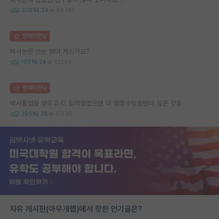
308
34
64781
명예의전당
박사논문 쓰는 엄마 계신가요?
105
24
13244
명예의전당
박사졸업을 앞두고 더 일찍알았으면 더 잘할수있을텐데 싶은 것들
295
35
51135
자유 게시판(아무개랩)에서 핫한 인기글은?