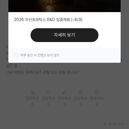
자유 게시판(아무개랩)
2026 두산로보틱스 R&D 집중채용 (~8/9)
미국 유학 게시판
미국 대학원 합격 후기 게시판
자세히 보기
대학원생 모집 게시판
어쩌다보니 논문에 1저자로 들어간게 있는데
내용이 심히 마음에 안듦
하루 동안 이 컨텐츠 보지 않기
대학원 합격 후기 게시판
약간 연구방법론적으로 어설프고 저거 없어도 실적 충분한데 굳이 가져가야
싶긴 함
연구실(PI) 홍보 게시판
그냥 버려도 되려나요? 경험 있는 분들 있나요?
석박사 채용 정보 게시판
임용 정보 게시판
응원해요
공감해요
추천해요
궁금해요
별로에요
학부 인턴 게시판
0
0
0
0
2
취업 게시판
게시글 공유
임용 후기 게시판