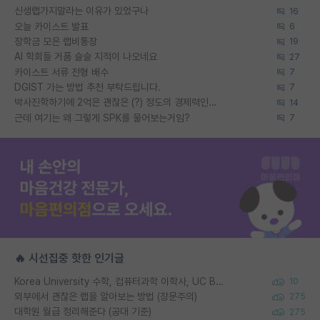
신생랩가지말라는 이유가 있었구나
16
오늘 카이스트 발표
6
장학금 모은 랩비통장
19
AI 학회들 거품 슬슬 지적이 나오네요
27
카이스트 서류 전형 배수
7
DGIST 가는 방법 추천 부탁드립니다.
7
박사진학하기에 2억은 괜찮은 (?) 정도의 경제력인가요
14
근데 여기는 왜 그렇게 SPK를 물어보는거임?
7
🔥 시선집중 핫한 인기글
Korea University 수학, 컴퓨터과학 이학사, UC Berkeley 산업공학 대학원 공학박사가 되는 것은 쉽지 않겠죠?
10
외부에서 괜찮은 랩을 알아보는 방법 (장문주의)
275
대학원 월급 정리해준다 (공대 기준)
275