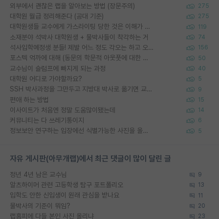
외부에서 괜찮은 랩을 알아보는 방법 (장문주의)
275
대학원 월급 정리해준다 (공대 기준)
275
대학원생들 교수에게 가스라이팅 당한 것은 이해가 갑니다. 안타깝네요.
119
소재분야 석박사 대학원생 + 물박사들이 착각하는 거
74
석사입학예정생 분들! 제발 어느 정도 각오는 하고 오세요.
156
포스텍 억까에 대해 (동문의 학문적 아웃풋에 대한 반박)
50
교수님이 슬럼프에 빠지게 되는 과정
40
대학원 어디로 가야할까요?
5
SSH 박사과정을 그만두고 지방대 박사로 옮기면 교수의 꿈은 끝일까요?
9
편애 하는 방법
15
이사이트가 처음엔 정말 도움많이됐는데
14
커뮤니티는 다 쓰레기통이지
6
정보보안 연구하는 입장에선 식별가능한 사진을 올리는건 비추이긴함
5
자유 게시판(아무개랩)에서 최근 댓글이 많이 달린 글
정년 4년 남은 교수님
9
알츠하이머 관련 고등학생 탐구 포트폴리오
13
입학도 안한 신입생이 원래 관심을 받나요
11
물박사의 기준이 뭐임?
20
랩홈피에 다들 본인 사진 올리냐
23