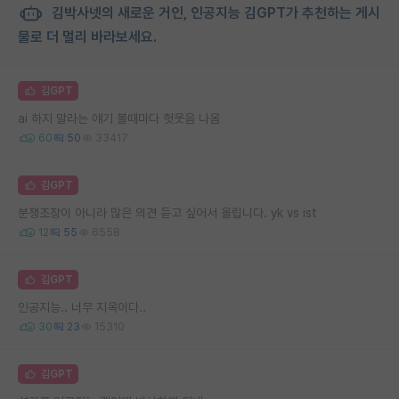
김박사넷의 새로운 거인, 인공지능 김GPT가 추천하는 게시
물로 더 멀리 바라보세요.
김GPT
ai 하지 말라는 얘기 볼때마다 헛웃음 나옴
60
50
33417
김GPT
분쟁조장이 아니라 많은 의견 듣고 싶어서 올립니다. yk vs ist
12
55
6558
김GPT
인공지능.. 너무 지옥이다..
30
23
15310
김GPT