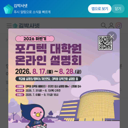
김박사넷
앱으로 보기
닫기
푸시 알림으로 소식을 빠르게
커뮤니티 홈
자유 게시판(아무개랩)
대학원생 모집
본문이 수정되지 않는 박제글입니다.
국내대학원 정보
인공지능 전문가라고 활동하는 분중에 성추행문제 있는 분
연구실&오픈랩
이 있네요.
커뮤니티
깔끔한 아르키메데스
2023.12.05
22
6395
커뮤니티 홈
전체글보기
베스트 게시판
IF 명예의전당