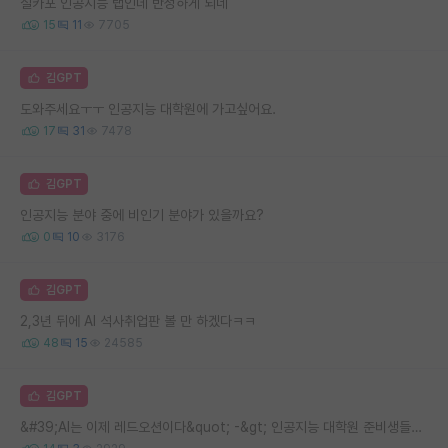
설카포 인공지능 랩인데 반성하게 되네
15
11
7705
김GPT
도와주세요ㅜㅜ 인공지능 대학원에 가고싶어요.
17
31
7478
김GPT
인공지능 분야 중에 비인기 분야가 있을까요?
0
10
3176
김GPT
2,3년 뒤에 AI 석사취업판 볼 만 하겠다ㅋㅋ
48
15
24585
김GPT
&#39;AI는 이제 레드오션이다&quot; -&gt; 인공지능 대학원 준비생들의 훌리짓