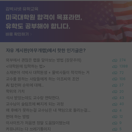
자유 게시판(아무개랩)에서 핫한 인기글은?
외부에서 괜찮은 랩을 알아보는 방법 (장문주의)
274
<대학원에 입학하는 법>
1388
소재분야 석박사 대학원생 + 물박사들이 착각하는 거
72
교수를 원하는 사람들에게 하는 아조씨의 조언
106
AI 탑컨퍼 순위에 대해..
27
학위의 가치
20
석사 받았는데도 교수랑 연락한다.
43
교수님이 슬럼프에 빠지게 되는 과정
40
왜 후배가 못하는걸 교수님은 내 책임으로 돌리는걸까요?
4
편애 하는 방법
12
이사이트가 처음엔 정말 도움많이됐는데
9
커뮤니티는 다 쓰레기통이지
5