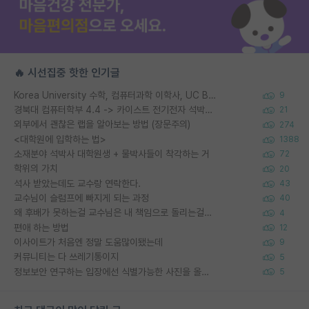
🔥 시선집중 핫한 인기글
Korea University 수학, 컴퓨터과학 이학사, UC Berkeley 산업공학 대학원 공학박사가 되는 것은 쉽지 않겠죠?
9
경북대 컴퓨터학부 4.4 -> 카이스트 전기전자 석박사통합과정 합격
21
외부에서 괜찮은 랩을 알아보는 방법 (장문주의)
274
<대학원에 입학하는 법>
1388
소재분야 석박사 대학원생 + 물박사들이 착각하는 거
72
학위의 가치
20
석사 받았는데도 교수랑 연락한다.
43
교수님이 슬럼프에 빠지게 되는 과정
40
왜 후배가 못하는걸 교수님은 내 책임으로 돌리는걸까요?
4
편애 하는 방법
12
이사이트가 처음엔 정말 도움많이됐는데
9
커뮤니티는 다 쓰레기통이지
5
정보보안 연구하는 입장에선 식별가능한 사진을 올리는건 비추이긴함
5