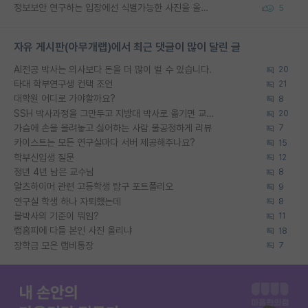
정보보안 연구하는 입장에선 식별가능한 사진을 올리는건 비추이긴함
5
자유 게시판(아무개랩)에서 최근 댓글이 많이 달린 글
AI전공 박사는 의사보다 돈을 더 많이 벌 수 있습니다.
20
타대 학부연구생 컨택 조언
21
대학원 어디로 가야할까요?
8
SSH 박사과정을 그만두고 지방대 박사로 옮기면 교수의 꿈은 끝일까요?
20
가슴에 손을 올려놓고 싫어하는 사람 불공정하게 리뷰
7
카이스트는 모든 연구실마다 서버 제공해주나요?
15
학부신입생 질문
12
정년 4년 남은 교수님
8
알츠하이머 관련 고등학생 탐구 포트폴리오
9
연구실 학생 하나 자퇴했는데
8
물박사의 기준이 뭐임?
11
랩홈피에 다들 본인 사진 올리냐
18
장학금 모은 랩비통장
7