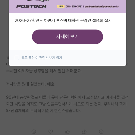
자유 게시판(아무개랩)
2026-27학년도 하반기 포스텍 대학원 온라인 설명회 실시
미국 유학 게시판
미국 대학원 합격 후기 게시판
자세히 보기
대학원생 모집 게시판
요즘 인공지능 전문가라고 가끔 기사에 등장하고 책도 몇권 쓴분인데. 유명
하루 동안 이 컨텐츠 보지 않기
대학원 합격 후기 게시판
대학에서 교수도 하던 분이 왜 돈도 안벌리는 조그만 회사 하시나 했더니 교
수시절 여제자들 성추행을 해서 짤린 거더군요.
연구실(PI) 홍보 게시판
석박사 채용 정보 게시판
저사람은 뭔데 싶었는데. 에효.
임용 정보 게시판
90년대 공부란걸로 떠들다 못해 전문대학원에서 교수랍시고 여제자들 찝적
되던 사람을 아직도 그냥 인플루언서하게 놔도도 되는 건지. 우리나라 학계
학부 인턴 게시판
와 산업계의의 도덕적 기준이 한심스럽습니다.
취업 게시판
임용 후기 게시판