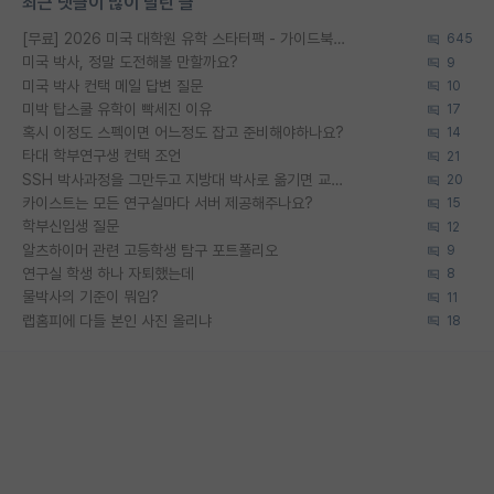
최근 댓글이 많이 달린 글
[무료] 2026 미국 대학원 유학 스타터팩 - 가이드북 & 합격자 컨택메일 템플릿
645
미국 박사, 정말 도전해볼 만할까요?
9
미국 박사 컨택 메일 답변 질문
10
미박 탑스쿨 유학이 빡세진 이유
17
혹시 이정도 스펙이면 어느정도 잡고 준비해야하나요?
14
타대 학부연구생 컨택 조언
21
SSH 박사과정을 그만두고 지방대 박사로 옮기면 교수의 꿈은 끝일까요?
20
카이스트는 모든 연구실마다 서버 제공해주나요?
15
학부신입생 질문
12
알츠하이머 관련 고등학생 탐구 포트폴리오
9
연구실 학생 하나 자퇴했는데
8
물박사의 기준이 뭐임?
11
랩홈피에 다들 본인 사진 올리냐
18