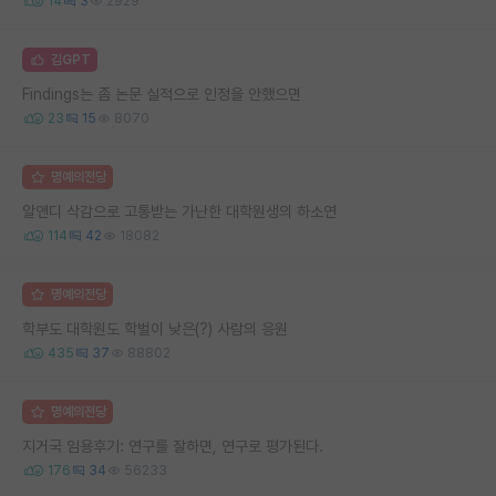
14
3
2929
김GPT
Findings는 좀 논문 실적으로 인정을 안했으면
23
15
8070
명예의전당
알앤디 삭감으로 고통받는 가난한 대학원생의 하소연
114
42
18082
명예의전당
학부도 대학원도 학벌이 낮은(?) 사람의 응원
435
37
88802
명예의전당
지거국 임용후기: 연구를 잘하면, 연구로 평가된다.
176
34
56233