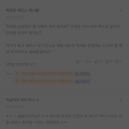
재팬라운지 🌸
똑똑한 제임스 맥스웰
*
2023.12.05
학계랑 산업계가 뭘 어떻게 해야 할까요? 단체로 가서 무직 백수로 살라고
압박을 넣어야 할까요?
자기가 회사 세우고 자기 돈으로 책을 내는데 학계랑 산업계는 도대체 뭘 해
야 도덕적으로 올바른걸까요?
1
2
13
5
7
대댓글 2개
대댓글 쓰기
해당 댓글을 보려면 로그인이 필요합니다.
로그인하기
해당 댓글을 보려면 로그인이 필요합니다.
로그인하기
직설적인 피터 힉스
2023.12.05
ㅎㅅㄱ 말씀이신가요? ㅋㅋ 아니면 비슷한 인간이 또 있나? 어디 나오는 거
볼 때마다 헛웃음 나오는 사람인데 ㅋㅋ