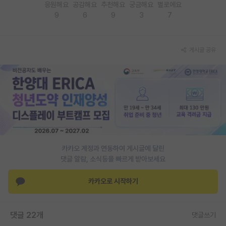
응원해요
공감해요
추천해요
궁금해요
별로에요
9
6
9
3
7
PI 전용 게시판
인문사회 계열 게시판
게시글 공유
특수/전문대학원 게시판
반도체/AI 게시판
장학금/장학생 게시판
학술 정보 게시판
홍보 게시판
카카오 계정과 연동하여 게시글에 달린
커리어
댓글 알람, 소식등을 빠르게 받아보세요
유학교육
카카오로 시작하기
이벤트
댓글 22개
댓글쓰기
반도체 아카데미